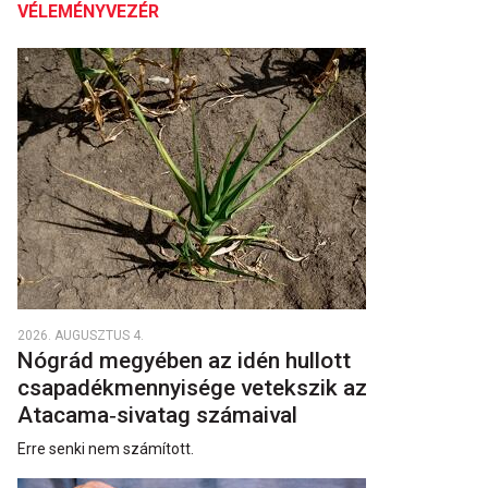
VÉLEMÉNYVEZÉR
2026. AUGUSZTUS 4.
Nógrád megyében az idén hullott
csapadékmennyisége vetekszik az
Atacama‑sivatag számaival
Erre senki nem számított.