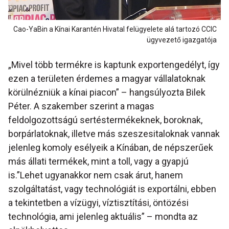
Cao-YaBin a Kínai Karantén Hivatal felügyelete alá tartozó CCIC
ügyvezető igazgatója
„Mivel több termékre is kaptunk exportengedélyt, így
ezen a területen érdemes a magyar vállalatoknak
körülnézniük a kínai piacon” – hangsúlyozta Bilek
Péter. A szakember szerint a magas
feldolgozottságú sertéstermékeknek, boroknak,
borpárlatoknak, illetve más szeszesitaloknak vannak
jelenleg komoly esélyeik a Kínában, de népszerűek
más állati termékek, mint a toll, vagy a gyapjú
is.”Lehet ugyanakkor nem csak árut, hanem
szolgáltatást, vagy technológiát is exportálni, ebben
a tekintetben a vízügyi, víztisztítási, öntözési
technológia, ami jelenleg aktuális” – mondta az