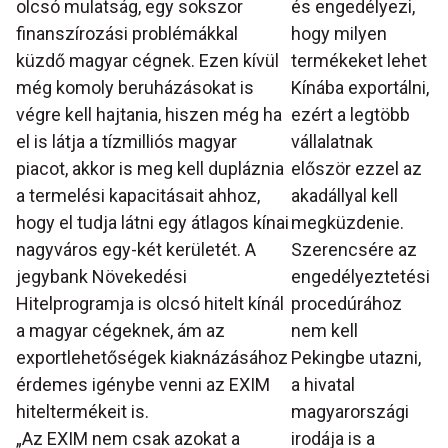
olcsó mulatság, egy sokszor
és engedélyezi,
finanszírozási problémákkal
hogy milyen
küzdő magyar cégnek. Ezen kívül
termékeket lehet
még komoly beruházásokat is
Kínába exportálni,
végre kell hajtania, hiszen még ha
ezért a legtöbb
el is látja a tízmilliós magyar
vállalatnak
piacot, akkor is meg kell dupláznia
először ezzel az
a termelési kapacitásait ahhoz,
akadállyal kell
hogy el tudja látni egy átlagos kínai
megküzdenie.
nagyváros egy-két kerületét. A
Szerencsére az
jegybank Növekedési
engedélyeztetési
Hitelprogramja is olcsó hitelt kínál
procedúrához
a magyar cégeknek, ám az
nem kell
exportlehetőségek kiaknázásához
Pekingbe utazni,
érdemes igénybe venni az EXIM
a hivatal
hiteltermékeit is.
magyarországi
„Az EXIM nem csak azokat a
irodája is a