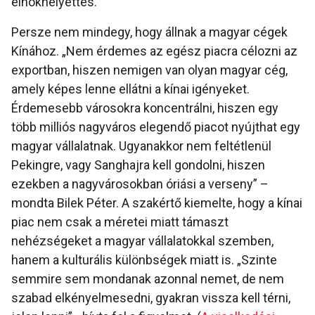
elnökhelyettes.
Persze nem mindegy, hogy állnak a magyar cégek
Kínához. „Nem érdemes az egész piacra célozni az
exportban, hiszen nemigen van olyan magyar cég,
amely képes lenne ellátni a kínai igényeket.
Érdemesebb városokra koncentrálni, hiszen egy
több milliós nagyváros elegendő piacot nyújthat egy
magyar vállalatnak. Ugyanakkor nem feltétlenül
Pekingre, vagy Sanghajra kell gondolni, hiszen
ezekben a nagyvárosokban óriási a verseny” –
mondta Bilek Péter. A szakértő kiemelte, hogy a kínai
piac nem csak a méretei miatt támaszt
nehézségeket a magyar vállalatokkal szemben,
hanem a kulturális különbségek miatt is. „Szinte
semmire sem mondanak azonnal nemet, de nem
szabad elkényelmesedni, gyakran vissza kell térni,