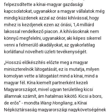
felpezsdítette a kínai-magyar gazdasági
kapcsolatokat, ugyanakkor a magyar vállalatok még
mindig küzdenek azzal az óriási kihívással, hogy
mihez is kezdjenek ezen az óriási, 1,4 milliárd
lakossal rendelkező piacon. A kihívásoknak nem
könnyű megfelelni, ugyanakkor, aki képes sikerrel
venni a felmerülő akadályokat, az gyakorlatilag
korlátlanul növelheti üzleti tevékenységét.
„Hosszú előkészítés előzte meg a magyar
miniszterelnök látogatását, ez is mutatja, milyen
komolyan vette a látogatást mind a kínai, mind a
magyar fél. Kína kiemelt partnerként kezeli
Magyarországot, mivel ugyan területileg kicsi
államnak számít, ám hatalmas kikötő. Kicsi a bors,
de erős” - mondta
Wang Hongliang
, a Kínai
Népköztársaság magyarországi nagykövetségének