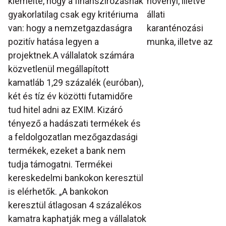
kiemelte, hogy a finanszírozásnak
növényi, illetve
gyakorlatilag csak egy kritériuma
állati
van: hogy a nemzetgazdaságra
karanténozási
pozitív hatása legyen a
munka, illetve az
projektnek.A vállalatok számára
közvetlenül megállapított
kamatláb 1,29 százalék (euróban),
két és tíz év közötti futamidőre
tud hitel adni az EXIM. Kizáró
tényező a hadászati termékek és
a feldolgozatlan mezőgazdasági
termékek, ezeket a bank nem
tudja támogatni. Termékei
kereskedelmi bankokon keresztül
is elérhetők. „A bankokon
keresztül átlagosan 4 százalékos
kamatra kaphatják meg a vállalatok