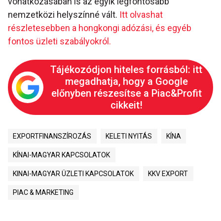
vonatkozásában is az egyik legfontosabb
nemzetközi helyszínné vált.
Itt olvashat
részletesebben a hongkongi adózási, és egyéb
fontos üzleti szabályokról.
Tájékozódjon hiteles forrásból: itt
megadhatja, hogy a Google
előnyben részesítse a Piac&Profit
cikkeit!
EXPORTFINANSZÍROZÁS
KELETI NYITÁS
KÍNA
KÍNAI-MAGYAR KAPCSOLATOK
KINAI-MAGYAR ÜZLETI KAPCSOLATOK
KKV EXPORT
PIAC & MARKETING