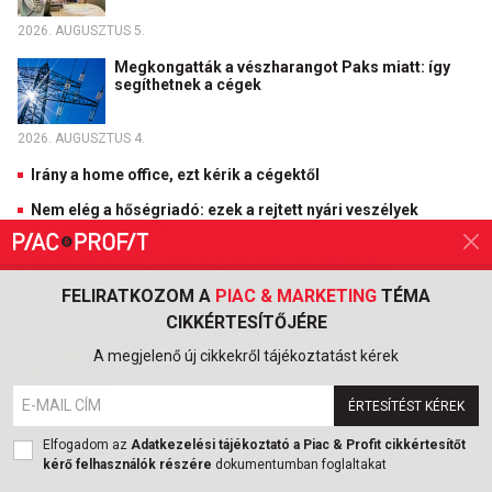
2026. AUGUSZTUS 5.
Megkongatták a vészharangot Paks miatt: így
segíthetnek a cégek
2026. AUGUSZTUS 4.
Irány a home office, ezt kérik a cégektől
Nem elég a hőségriadó: ezek a rejtett nyári veszélyek
leselkednek a dolgozókra
Budapest a világ egyik legjobb távmunkás városa
FELIRATKOZOM A
PIAC & MARKETING
TÉMA
PIAC & MARKETING
CIKKÉRTESÍTŐJÉRE
Ha ilyen Xiaomi telefonja van, ezt érdemes
A megjelenő új cikkekről tájékoztatást kérek
azonnal kikapcsolni!
ÉRTESÍTÉST KÉREK
2026. AUGUSZTUS 5.
Elfogadom az
Adatkezelési tájékoztató a Piac & Profit cikkértesítőt
Keményen visszaütött a Lidl nagy ígérete
kérő felhasználók részére
dokumentumban foglaltakat