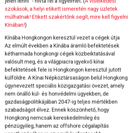
jelen lenni” - hívta fel a figyelmet. (
A viselkedési
szokások, a helyi etikett ismeretén nagy üzletek
múlhatnak! Etikett szakértőnk segít, mire kell figyelni
Kínában!
)
Kínába Hongkongon keresztül vezet a cégek útja
Az elmúlt években a Kínába áramló befektetések
kétharmada hongkongi cégek közbeiktatásával
valósult meg, és a világpiacra igyekvő kínai
befektetések fele is Hongkongon keresztül jutott
külföldre. A Kínai Népköztársaságon belül Hongkong
úgynevezett speciális közigazgatási övezet, amely
nem önálló kül- és honvédelmi ügyekben, de
gazdaságpolitikájában 2047-ig teljes mértékben
szabadságot élvez. Ennek köszönhető, hogy
Hongkong nemcsak kereskedelmileg és
pénzügyileg, hanem az offshore cégalapítás