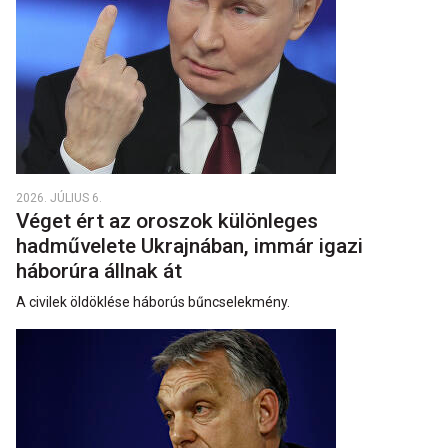
2026. JÚLIUS 6.
Véget ért az oroszok különleges
hadművelete Ukrajnában, immár igazi
háborúra állnak át
A civilek öldöklése háborús bűncselekmény.