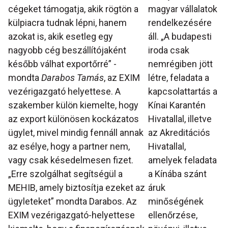
cégeket támogatja, akik rögtön a
magyar vállalatok
külpiacra tudnak lépni, hanem
rendelkezésére
azokat is, akik esetleg egy
áll. „A budapesti
nagyobb cég beszállítójaként
iroda csak
később válhat exportőrré” -
nemrégiben jött
mondta
Darabos Tamás
, az EXIM
létre, feladata a
vezérigazgató helyettese. A
kapcsolattartás a
szakember külön kiemelte, hogy
Kínai Karantén
az export különösen kockázatos
Hivatallal, illetve
ügylet, mivel mindig fennáll annak
az Akreditációs
az esélye, hogy a partner nem,
Hivatallal,
vagy csak késedelmesen fizet.
amelyek feladata
„Erre szolgálhat segítségül a
a Kínába szánt
MEHIB, amely biztosítja ezeket az
áruk
ügyleteket” mondta Darabos. Az
minőségének
EXIM vezérigazgató-helyettese
ellenőrzése,