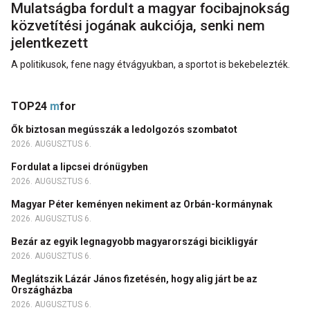
Mulatságba fordult a magyar focibajnokság
közvetítési jogának aukciója, senki nem
jelentkezett
A politikusok, fene nagy étvágyukban, a sportot is bekebelezték.
TOP24
m
for
Ők biztosan megússzák a ledolgozós szombatot
2026. AUGUSZTUS 6.
Fordulat a lipcsei drónügyben
2026. AUGUSZTUS 6.
Magyar Péter keményen nekiment az Orbán-kormánynak
2026. AUGUSZTUS 6.
Bezár az egyik legnagyobb magyarországi bicikligyár
2026. AUGUSZTUS 6.
Meglátszik Lázár János fizetésén, hogy alig járt be az
Országházba
2026. AUGUSZTUS 6.