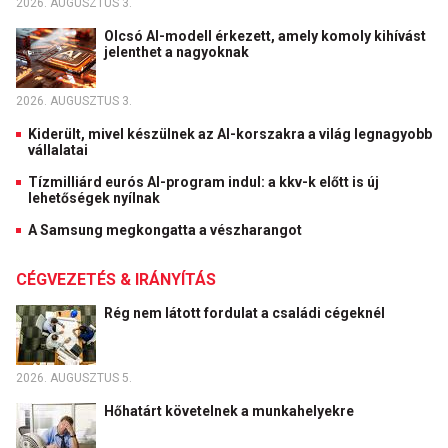
2026. AUGUSZTUS 3.
Olcsó AI-modell érkezett, amely komoly kihívást
jelenthet a nagyoknak
2026. AUGUSZTUS 3.
Kiderült, mivel készülnek az AI-korszakra a világ legnagyobb
vállalatai
Tízmilliárd eurós AI-program indul: a kkv-k előtt is új
lehetőségek nyílnak
A Samsung megkongatta a vészharangot
CÉGVEZETÉS & IRÁNYÍTÁS
Rég nem látott fordulat a családi cégeknél
2026. AUGUSZTUS 5.
Hőhatárt követelnek a munkahelyekre