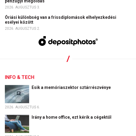
pénzügyi megoldás
2026. AUGUSZTUS 3.
Óriási különbség van a frissdiplomások elhelyezkedési
esélyei között
2026. AUGUSZTUS 2.
INFO & TECH
Esik a memóriaszektor sztárrészvénye
2026. AUGUSZTUS 6.
Irány a home office, ezt kérik a cégektől