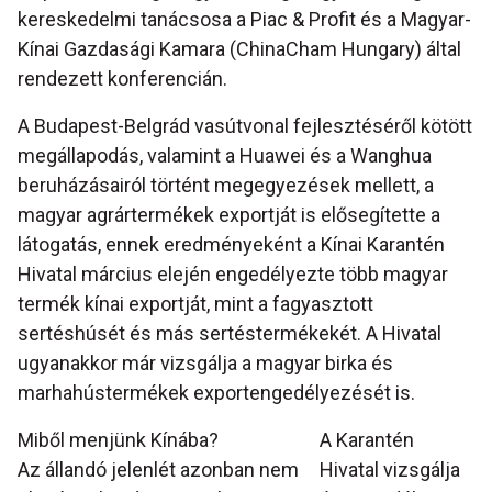
kereskedelmi tanácsosa a Piac & Profit és a Magyar-
Kínai Gazdasági Kamara (ChinaCham Hungary) által
rendezett konferencián.
A Budapest-Belgrád vasútvonal fejlesztéséről kötött
megállapodás, valamint a Huawei és a Wanghua
beruházásairól történt megegyezések mellett, a
magyar agrártermékek exportját is elősegítette a
látogatás, ennek eredményeként a Kínai Karantén
Hivatal március elején engedélyezte több magyar
termék kínai exportját, mint a fagyasztott
sertéshúsét és más sertéstermékekét. A Hivatal
ugyanakkor már vizsgálja a magyar birka és
marhahústermékek exportengedélyezését is.
Miből menjünk Kínába?
A Karantén
Az állandó jelenlét azonban nem
Hivatal vizsgálja