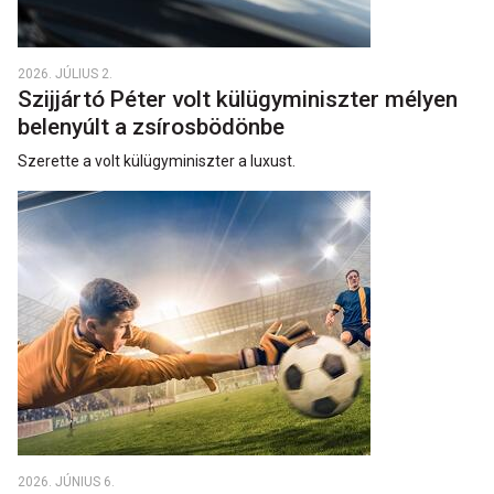
2026. JÚLIUS 2.
Szijjártó Péter volt külügyminiszter mélyen
belenyúlt a zsírosbödönbe
Szerette a volt külügyminiszter a luxust.
2026. JÚNIUS 6.