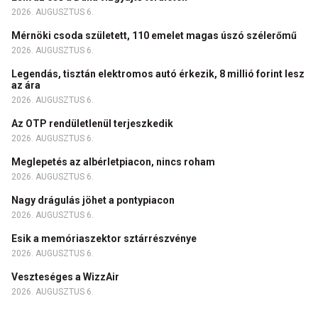
2026. AUGUSZTUS 6.
Mérnöki csoda született, 110 emelet magas úszó szélerőmű
2026. AUGUSZTUS 6.
Legendás, tisztán elektromos autó érkezik, 8 millió forint lesz
az ára
2026. AUGUSZTUS 6.
Az OTP rendületlenül terjeszkedik
2026. AUGUSZTUS 6.
Meglepetés az albérletpiacon, nincs roham
2026. AUGUSZTUS 6.
Nagy drágulás jöhet a pontypiacon
2026. AUGUSZTUS 6.
Esik a memóriaszektor sztárrészvénye
2026. AUGUSZTUS 6.
Veszteséges a WizzAir
2026. AUGUSZTUS 6.