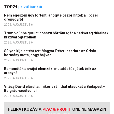
TOP24
privátbankár
Nem egészen úgy történt, ahogy először hitték a lipcsei
drónügyről
2026. AUGUSZTUS 6.
Trump dühbe gurult: hosszú börtönt ígér a hadsereg titkainak
kiszivárogtatóinak
2026. AUGUSZTUS 6.
Súlyos kijelentést tett Magyar Péter: szerinte az Orbán-
kormány tudta, hogy baj van
2026. AUGUSZTUS 6.
Bemondták a svájci elemzők: mutatós tűzijáték érik az
aranynál
2026. AUGUSZTUS 6.
Vitézy Dávid elárulta, mikor szállíthat utasokat a Budapest–
Belgrád vasútvonal
2026. AUGUSZTUS 6.
FELIRATKOZÁS A
PIAC & PROFIT
ONLINE MAGAZIN