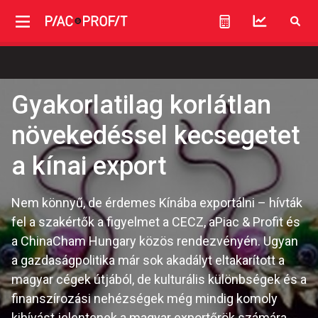
Gyakorlatilag korlátlan
növekedéssel kecsegetet
a kínai export
Nem könnyű, de érdemes Kínába exportálni – hívták
fel a szakértők a figyelmet a CECZ, aPiac & Profit és
a ChinaCham Hungary közös rendezvényén. Ugyan
a gazdaságpolitika már sok akadályt eltakarított a
magyar cégek útjából, de kulturális különbségek és a
finanszírozási nehézségek még mindig komoly
kihívást jelentenek a magyar exportőrök számára.