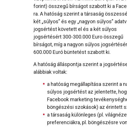
forint) összegű bírságot szabott ki a Fac
ra. A hatóság szerint a társaság összes
két „súlyos” és egy „nagyon súlyos” adat
jogsértést követett el és a két súlyos
jogsértésért 300-300.000 Euro összegű
bírságot, míg a nagyon súlyos jogsértésér
600.000 Euró büntetést szabott ki.
A hatóság álláspontja szerint a jogsértés
alábbiak voltak:
a hatóság megállapítása szerint a 
súlyos jogsértést az jelentette, hog
Facebook marketing tevékenységhez
böngészési szokások) az érintett s
a társaság különleges (pl. világné
preferenciákra, pl. böngészésre vo