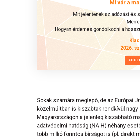
Mi vár a ma
Mit jelentenek az adózási és 
Merre 
Hogyan érdemes gondolkodni a hosszú 
Klas
2026. s
FOGL
Sokak számára meglepő, de az Európai Un
közelmúltban is kiszabtak rendkívül nagy
Magyarországon a jelenleg kiszabható max
adatvédelmi hatóság (NAIH) néhány esetb
több millió forintos bírságot is (pl. dire