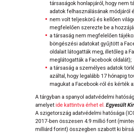
társaságok honlapjáról, hogy nem t
adatok felhasználásának módjáról é
nem volt teljeskörű és kellően vilá
megfelelően szerezte be a hozzájá
a társaság nem megfelelően tájékozt
böngészési adatokat gyűjtött a Fac
oldalait látogatták meg, illetőleg a
meglátogatták a Facebook oldalát);
a társaság a személyes adatok törl
azáltal, hogy legalább 17 hónapig t
magukat a Facebook-ról és kérték az
A tárgyban a spanyol adatvédelmi hatóság 
amelyet
ide kattintva érhet el.
Egyesült Ki
A szigetország adatvédelmi hatósága (IC
2017-ben összesen 4.9 millió font (minte
milliárd forint) összegben szabott ki bírsá