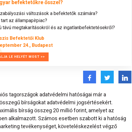
gyar befektetőkre ősszel?
szabályozási változások a befektetők számára?
tart az állampapírpiac?
távú megtakarításokról és az ingatlanbefektetésekről?
szis Befektetői Klub
zeptember 24., Budapest
ALJA LE HELYÉT MOST >>
iós tagországok adatvédelmi hatóságai már a
 összegű bírságokat adatvédelmi jogsértésekért.
imális bírság összeg 20 millió forint, amelyet az
en alkalmazott. Számos esetben szabott ki a hatóság
kt marketing tevékenységet, követeléskezelést végző