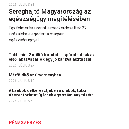
2026. JÚLIUS 31.
Sereghajtó Magyarország az
egészségügy megítélésében
Egy felmérés szerint a megkérdezettek 27
százaléka elégedett a magyar
egészségüggyel.
Több mint 2 millió forintot is spórolhatnak az
első lakásvásárlók egy jó bankválasztással
2026. JÚLIUS 27.
Mérföldkő az űrversenyben
2026. JÚLIUS 10.
A bankok célkeresztjében a diákok, több
tízezer forintot ígérnek egy számlanyitásért
2026. JÚLIUS 6.
PÉNZSZERZÉS