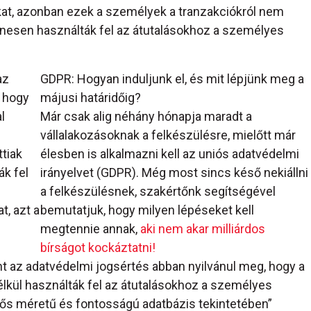
t, azonban ezek a személyek a tranzakciókról nem
llenesen használták fel az átutalásokhoz a személyes
az
GDPR: Hogyan induljunk el, és mit lépjünk meg a
, hogy
májusi határidőig?
l
Már csak alig néhány hónapja maradt a
vállalakozásoknak a felkészülésre, mielőtt már
ttiak
élesben is alkalmazni kell az uniós adatvédelmi
k fel
irányelvet (GDPR). Még most sincs késő nekiállni
a felkészülésnek, szakértőnk segítségével
t, azt a
bemutatjuk, hogy milyen lépéseket kell
megtennie annak,
aki nem akar milliárdos
bírságot kockáztatni!
nt az adatvédelmi jogsértés abban nyilvánul meg, hogy a
kül használták fel az átutalásokhoz a személyes
ntős méretű és fontosságú adatbázis tekintetében”