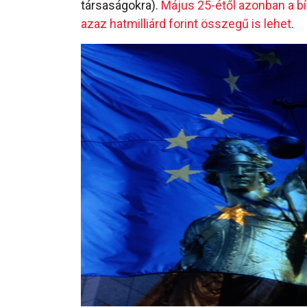
társaságokra).
Május 25-étől azonban a b
azaz hatmilliárd forint összegű is lehet.