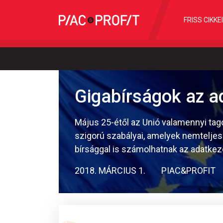
FRISS CIKKE
Gigabírságok az a
Május 25-étől az Unió valamennyi ta
szigorú szabályai, amelyek nemteljes
bírsággal is számolhatnak az adatke
2018. MÁRCIUS 1.
PIAC&PROFIT