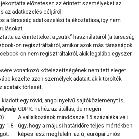
ájékoztatta előzetesen az érintett személyeket az
s az adatkezelés céljáról;
gos a társaság adatkezelési tájékoztatása, így nem
rulásokat;
atta az érintetteket a „sütik” használatáról (a társaság
ebook-on regisztráltakról, amikor azok más társaságok
 Facebook-on nem regisztráltakról, akik legalább egyszer
ésére vonatkozó kötelezettségének nem tett eleget
ovább kezelte azon személyek adatait, akik törölték
 adataik törlését.
kiadott egy rövid, angol nyelvű sajtóközleményt is,
rályság
GDPR: nehéz az átállás, de megéri
O)
A vállalkozások mindössze 15 százaléka véli
gy 1.8
úgy, hogy a májusi határidőre teljes mértékben
got.
képes lesz megfelelni az új európai uniós