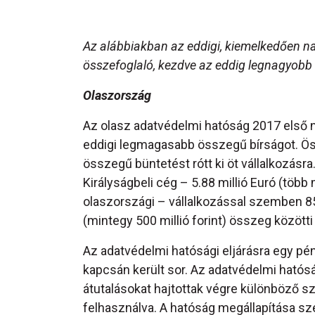
Az alábbiakban az eddigi, kiemelkedően na
összefoglaló, kezdve az eddig legnagyobb
Olaszország
Az olasz adatvédelmi hatóság 2017 első 
eddigi legmagasabb összegű bírságot. Össz
összegű büntetést rótt ki öt vállalkozásra.
Királyságbeli cég – 5.88 millió Euró (több 
olaszországi – vállalkozással szemben 850.
(mintegy 500 millió forint) összeg közötti
Az adatvédelmi hatósági eljárásra egy p
kapcsán került sor. Az adatvédelmi hatósá
átutalásokat hajtottak végre különböző 
felhasználva. A hatóság megállapítása szer