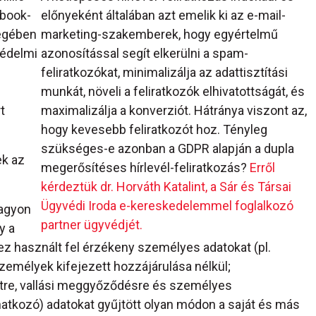
ebook-
előnyeként általában azt emelik ki az e-mail-
ségében
marketing-szakemberek, hogy egyértelmű
védelmi
azonosítással segít elkerülni a spam-
feliratkozókat, minimalizálja az adattisztítási
munkát, növeli a feliratkozók elhivatottságát, és
t
maximalizálja a konverziót. Hátránya viszont az,
hogy kevesebb feliratkozót hoz. Tényleg
szükséges-e azonban a GDPR alapján a dupla
ek az
megerősítéses hírlevél-feliratkozás?
Erről
kérdeztük dr. Horváth Katalint, a Sár és Társai
Ügyvédi Iroda e-kereskedelemmel foglalkozó
nagyon
partner ügyvédjét.
y a
 használt fel érzékeny személyes adatokat (pl.
zemélyek kifejezett hozzájárulása nélkül;
zetre, vallási meggyőződésre és személyes
natkozó) adatokat gyűjtött olyan módon a saját és más