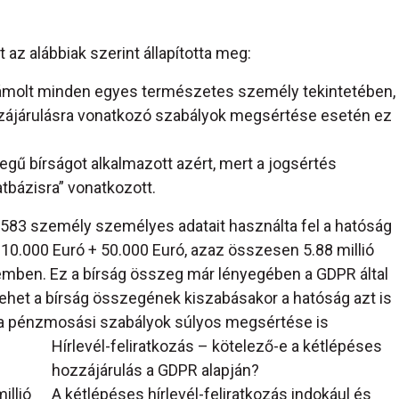
az alábbiak szerint állapította meg:
ámolt minden egyes természetes személy tekintetében,
ozzájárulásra vonatkozó szabályok megsértése esetén ez
gű bírságot alkalmazott azért, mert a jogsértés
tbázisra” vonatkozott.
e 583 személy személyes adatait használta fel a hatóság
 10.000 Euró + 50.000 Euró, azaz összesen 5.88 millió
emben. Ez a bírság összeg már lényegében a GDPR által
ehet a bírság összegének kiszabásakor a hatóság azt is
nt a pénzmosási szabályok súlyos megsértése is
Hírlevél-feliratkozás – kötelező-e a kétlépéses
hozzájárulás a GDPR alapján?
illió
A kétlépéses hírlevél-feliratkozás indokául és