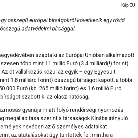
Kép:EU
gy összegű európai bírságokról következik egy rövid
 összegű adatvédelmi bírsággal.
negyedévében szabta ki az Európai Unióban alkalmazott
esen több mint 11 millió Euró (3.4 milliárd(!) forint)
 Az öt vállalkozás közül az egyik ­– egy Egyesült
mint 1.8 milliárd forint) összegű bírságot kapott, a többi –
000 Euró (kb. 265 millió forint) és 1.6 millió Euró
 bírságot szabott ki az olasz hatóság.
énzmosás gyanúja miatt folyó rendőrségi nyomozás
g megállapítása szerint a társaságok Kínába irányuló
személyek nevében az ő személyes adataikat
int az átutalásokat úgy tüntették fel, mintha a