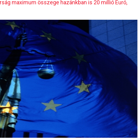
írság maximum összege hazánkban is 20 millió Euró,