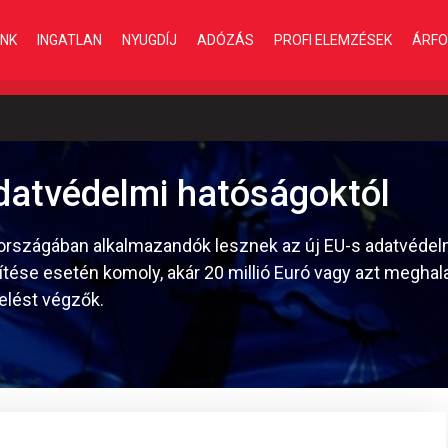
INK
INGATLAN
NYUGDÍJ
ADÓZÁS
PROFI ELEMZÉSEK
ÁRFO
datvédelmi hatóságoktól
gországában alkalmazandók lesznek az új EU-s adatvédel
ítése esetén komoly, akár 20 millió Euró vagy azt megha
zelést végzők.