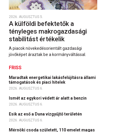
2026. AUGUSZTUS 5.
A külföldi befektetők a
tényleges makrogazdasági
stabilitást értékelik
A piacok növekedésorientált gazdasági
jövőképet áraztak be a kormányváltással.
FRISS
Maradtak energetikai lakásfelújításra állami
támogatások és piaci hitelek
2026. AUGUSZTUS 6.
Ismét az egykori védett ár alatt a benzin
2026. AUGUSZTUS 6.
Esik az eső a Duna vízgyűjtő területén
2026. AUGUSZTUS 6.
Mérnöki csoda született, 110 emelet magas