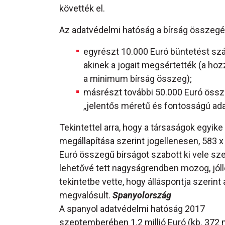
követték el.
Az adatvédelmi hatóság a bírság összegét 
egyrészt 10.000 Euró büntetést sz
akinek a jogait megsértették (a h
a minimum bírság összeg);
másrészt további 50.000 Euró össze
„jelentős méretű és fontosságú ada
Tekintettel arra, hogy a társaságok egyik
megállapítása szerint jogellenesen, 583 x
Euró összegű bírságot szabott ki vele sz
lehetővé tett nagyságrendben mozog, jóll
tekintetbe vette, hogy álláspontja szeri
megvalósult.
Spanyolország
A spanyol adatvédelmi hatóság 2017
szeptemberében 1.2 millió Euró (kb. 372 m