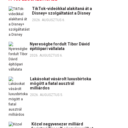
TikTok-videókkal alakítaná át a
Disney+ szolgáltatást a Disney
2026. AUGUSZTUS 6.
Nyereségbe fordult Tibor Dávid
építőipari vállalata
2026. AUGUSZTUS 6.
Lakásokat vásárolt luxusbirtoka
mögött a fiatal ausztrál
milliárdos
2026. AUGUSZTUS 5.
Közel negyvenezer milliárd