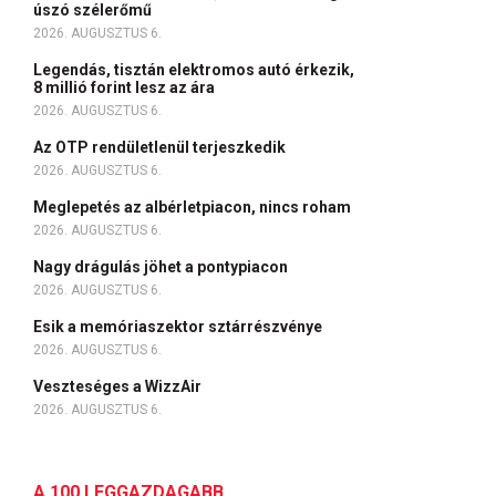
úszó szélerőmű
2026. AUGUSZTUS 6.
Legendás, tisztán elektromos autó érkezik,
8 millió forint lesz az ára
2026. AUGUSZTUS 6.
Az OTP rendületlenül terjeszkedik
2026. AUGUSZTUS 6.
Meglepetés az albérletpiacon, nincs roham
2026. AUGUSZTUS 6.
Nagy drágulás jöhet a pontypiacon
2026. AUGUSZTUS 6.
Esik a memóriaszektor sztárrészvénye
2026. AUGUSZTUS 6.
Veszteséges a WizzAir
2026. AUGUSZTUS 6.
A 100 LEGGAZDAGABB