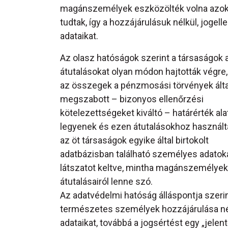
magánszemélyek eszközölték volna azoka
tudtak, így a hozzájárulásuk nélkül, joge
adataikat.
Az olasz hatóságok szerint a társaságok 
átutalásokat olyan módon hajtották végre
az összegek a pénzmosási törvények álta
megszabott – bizonyos ellenőrzési
kötelezettségeket kiváltó – határérték ala
legyenek és ezen átutalásokhoz használtá
az öt társaságok egyike által birtokolt
adatbázisban található személyes adatoka
látszatot keltve, mintha magánszemélyek
átutalásairól lenne szó.
Az adatvédelmi hatóság álláspontja szeri
természetes személyek hozzájárulása nél
adataikat, továbbá a jogsértést egy „jele