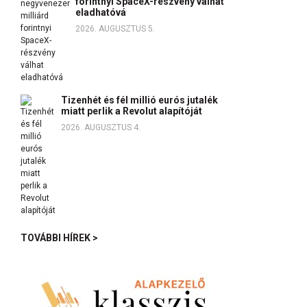
forintnyi SpaceX-részvény válhat
eladhatóvá
2026. AUGUSZTUS 5.
Tizenhét és fél millió eurós jutalék
miatt perlik a Revolut alapítóját
2026. AUGUSZTUS 4.
TOVÁBBI HÍREK >