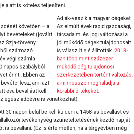
 alatt is köteles teljesíteni.
Adják-veszik a magyar cégeket
zdését követően – a
Az elmúlt évek rapid gazdasági,
t bevételeket (jóváírt
társadalmi és jogi változásai a
 az Szja-törvény
jól működő cégek tulajdonosait
gből származó
is válaszút elé állították.
2013-
 év végi számla
ban több mint százezer
30 napos szabályból
működő cég tulajdonosi
vet érinti. Ebben az
szerkezetében történt változás,
bevétel lesz, ami azt
ami messze meghaladja a
t eva bevallást kell
korábbi értékeket.
 az egész adóévre is vonatkozhat).
 30 napon belül be kell küldeni a 1458-as bevallást és
 vállalkozói tevékenység szüneteltetésének kezdő napját
ót is bevallani. (Ez is értelmetlen, ha a tárgyévben még