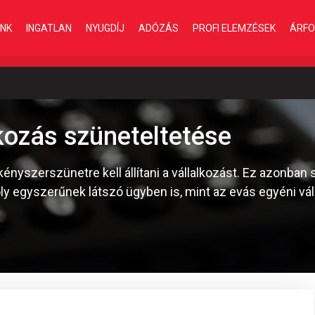
INK
INGATLAN
NYUGDÍJ
ADÓZÁS
PROFI ELEMZÉSEK
ÁRFO
kozás szüneteltetése
nyszerszünetre kell állítani a vállalkozást. Ez azonban
 oly egyszerűnek látszó ügyben is, mint az evás egyéni vá