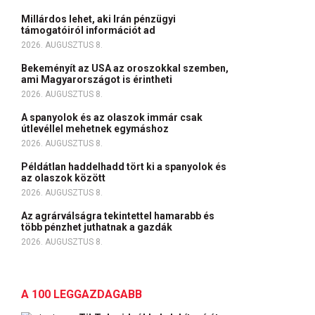
Millárdos lehet, aki Irán pénzügyi
támogatóiról információt ad
2026. AUGUSZTUS 8.
Bekeményít az USA az oroszokkal szemben,
ami Magyarországot is érintheti
2026. AUGUSZTUS 8.
A spanyolok és az olaszok immár csak
útlevéllel mehetnek egymáshoz
2026. AUGUSZTUS 8.
Példátlan haddelhadd tört ki a spanyolok és
az olaszok között
2026. AUGUSZTUS 8.
Az agrárválságra tekintettel hamarabb és
több pénzhet juthatnak a gazdák
2026. AUGUSZTUS 8.
A 100 LEGGAZDAGABB