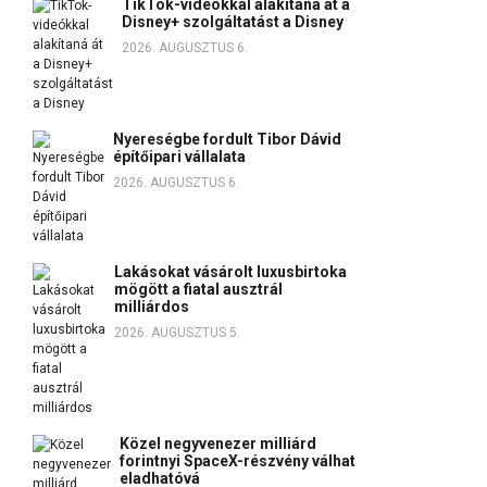
TikTok-videókkal alakítaná át a
Disney+ szolgáltatást a Disney
2026. AUGUSZTUS 6.
Nyereségbe fordult Tibor Dávid
építőipari vállalata
2026. AUGUSZTUS 6.
Lakásokat vásárolt luxusbirtoka
mögött a fiatal ausztrál
milliárdos
2026. AUGUSZTUS 5.
Közel negyvenezer milliárd
forintnyi SpaceX-részvény válhat
eladhatóvá