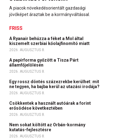
A piacok növekedésorientált gazdasági
jövőképet áraztak be a kormányváltással.
FRISS
A Ryanair behúzza a féket a Mol által
kiszemelt szerbiai kőolajfinomító miatt
2026. AUGUSZTUS 8.
A papírforma győzött a Tisza Párt
államfőjelölésén
2026. AUGUSZTUS 8.
Egy rossz döntés százezrekbe kerülhet: mit
ne tegyen, ha bajba kerül az utazási irodája?
2026. AUGUSZTUS 8.
Csökkentek a használt autóárak a forint
erősödése következtében
2026. AUGUSZTUS 8.
Nem sokat költött az Orbán-kormány
kutatás-fejlesztésre
2026. AUGUSZTUS 8.