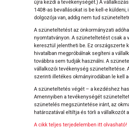
újra kezdi a tevékenységét.) A vállalkozá
1408-as bevallásokat is be kell-e küldeni, 
dolgozója van, addig nem tud szüneteltetni
A szüneteltetést az önkormányzati adóható
nyomtatványon. A szüneteltetést csak a v
keresztül jelentheti be. Ez országszerte 
hivatalban megpróbálnak segíteni a vállal
továbbra sem tudják használni. A szünete
vállalkozói tevékenység szüneteltetése. A
szerinti illetékes okmányirodában le kell a
A szüneteltetés végét – a kezdéshez haso
Amennyiben a tevékenységét szüneteltető 
szünetelés megszüntetése iránt, az okmá
határozatával eltiltja és törli a vállalkozót 
A cikk teljes terjedelemben itt olvasható!