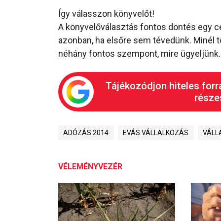
Így válasszon könyvelőt!
A könyvelőválasztás fontos döntés egy 
azonban, ha elsőre sem tévedünk. Minél t
néhány fontos szempont, mire ügyeljünk.
Tájékozódjon hiteles forr
részes
ADÓZÁS 2014
EVÁS VÁLLALKOZÁS
VÁLL
VÉLEMÉNYVEZÉR