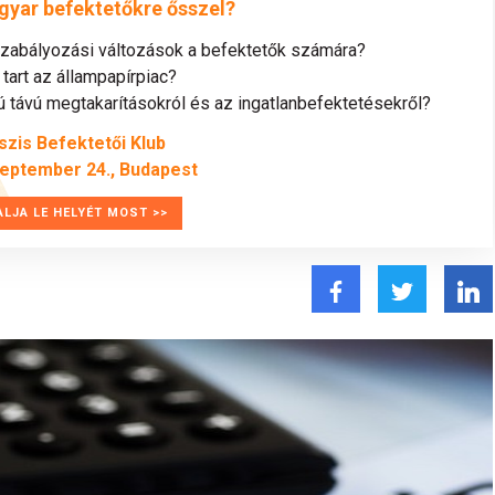
gyar befektetőkre ősszel?
szabályozási változások a befektetők számára?
tart az állampapírpiac?
távú megtakarításokról és az ingatlanbefektetésekről?
szis Befektetői Klub
zeptember 24., Budapest
ALJA LE HELYÉT MOST >>