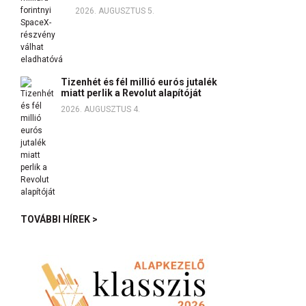
2026. AUGUSZTUS 5.
Tizenhét és fél millió eurós jutalék
miatt perlik a Revolut alapítóját
2026. AUGUSZTUS 4.
TOVÁBBI HÍREK >