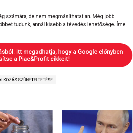
cég számára, de nem megmásíthatatlan. Még jobb
öbbet tudunk, annál kisebb a tévedés lehetősége. Íme
ásból: itt megadhatja, hogy a Google előnyben
ítse a Piac&Profit cikkeit!
ALKOZÁS SZÜNETELTETÉSE