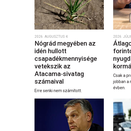
2026. AUGUSZTUS 4.
2026. JÚLI
Nógrád megyében az
Átlago
idén hullott
forint
csapadékmennyisége
nyugd
vetekszik az
kormá
Atacama‑sivatag
Csak a pr
számaival
jobban a 
évben.
Erre senki nem számított.