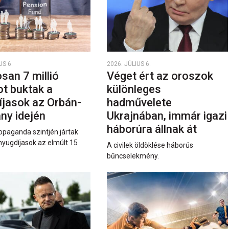
US 6.
2026. JÚLIUS 6.
san 7 millió
Véget ért az oroszok
ot buktak a
különleges
íjasok az Orbán-
hadművelete
ny idején
Ukrajnában, immár igazi
háborúra állnak át
opaganda szintjén jártak
nyugdíjasok az elmúlt 15
A civilek öldöklése háborús
bűncselekmény.