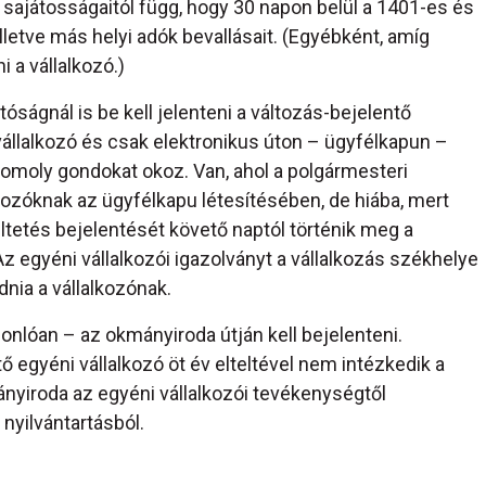
s sajátosságaitól függ, hogy 30 napon belül a 1401-es és
illetve más helyi adók bevallásait. (Egyébként, amíg
 a vállalkozó.)
ságnál is be kell jelenteni a változás-bejelentő
állalkozó és csak elektronikus úton – ügyfélkapun –
komoly gondokat okoz. Van, ahol a polgármesteri
kozóknak az ügyfélkapu létesítésében, de hiába, mert
ltetés bejelentését követő naptól történik meg a
z egyéni vállalkozói igazolványt a vállalkozás székhelye
dnia a vállalkozónak.
nlóan – az okmányiroda útján kell bejelenteni.
egyéni vállalkozó öt év elteltével nem intézkedik a
nyiroda az egyéni vállalkozói tevékenységtől
a nyilvántartásból.