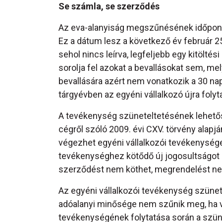
Se számla, se szerződés
Az eva-alanyiság megszűnésének időpont
Ez a dátum lesz a következő év február 2
sehol nincs leírva, legfeljebb egy kitölté
sorolja fel azokat a bevallásokat sem, me
bevallására azért nem vonatkozik a 30 nap
tárgyévben az egyéni vállalkozó újra folyt
A tevékenység szüneteltetésének lehetősé
cégről szóló 2009. évi CXV. törvény alapjá
végezhet egyéni vállalkozói tevékenysége
tevékenységhez kötődő új jogosultságot é
szerződést nem köthet, megrendelést nem 
Az egyéni vállalkozói tevékenység szünet
adóalanyi minősége nem szűnik meg, ha vo
tevékenységének folytatása során a szün