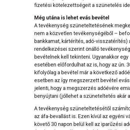
fizetési kötelezettségeit a szünetelés ideje
Még utána is lehet evás bevétel
A tevékenység szüneteltetésének megke
nem a közvetlen tevékenységéből – befoly
bankkamat, kártérítés, adó-visszatérítés)
rendelkezései szerint önálló tevékenysé
bevételnek kell tekinteni. Ugyanakkor egy
esetében előfordulhat az is, hogy az ún. 
kifolyólag a bevétel már a következő adóé
esetben az így megszerzett bevétel evás 
jelenti, hogy a megszerzés adóévére emiat
benyújtani (jóllehet a szüneteltetés akár
A tevékenység szüneteltetésétől számított
az áfa-bevallást is. Ezen kívül az egyéni
követő 30 napon belül kell az iparűzési ad