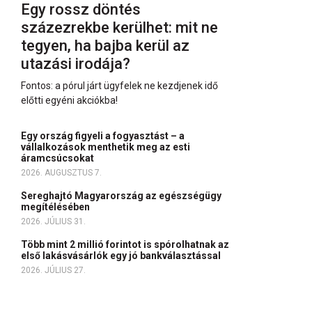
Egy rossz döntés
százezrekbe kerülhet: mit ne
tegyen, ha bajba kerül az
utazási irodája?
Fontos: a pórul járt ügyfelek ne kezdjenek idő
előtti egyéni akciókba!
Egy ország figyeli a fogyasztást – a
vállalkozások menthetik meg az esti
áramcsúcsokat
2026. AUGUSZTUS 7.
Sereghajtó Magyarország az egészségügy
megítélésében
2026. JÚLIUS 31.
Több mint 2 millió forintot is spórolhatnak az
első lakásvásárlók egy jó bankválasztással
2026. JÚLIUS 27.