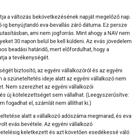
ja a változás bekövetkezésének napját megelőző nap.
5-ig benyújtandó eva-bevallás záró dátuma. Ez persze
si utasításban, ami nem jogforrás. Mint ahogy a NAV nem
lyeket 30 napon belül be kell küldeni. Az evás jövedelem
os beadási határidő, mert előfordulhat, hogy a
atja a tevékenységét.
gét biztosító, az egyéni vállalkozóról és az egyéni
n a szüneteltetés ideje alatt az egyéni vállalkozó nem
t. Nem szerezhet az egyéni vállalkozói
s új kötelezettséget sem vállalhat. (Leegyszerűsítve:
fogadhat el, számlát nem állíthat ki.)
eltetése alatt a vállalkozó adószáma megmarad, és eva
lt evás bevétele. Az egyéni vállalkozó
etelésig keletkezett és azt követően esedékessé váló