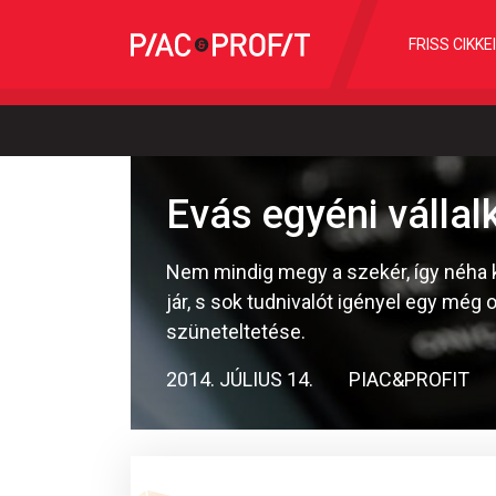
FRISS CIKKE
Evás egyéni vállal
Nem mindig megy a szekér, így néha ké
jár, s sok tudnivalót igényel egy még
szüneteltetése.
2014. JÚLIUS 14.
PIAC&PROFIT