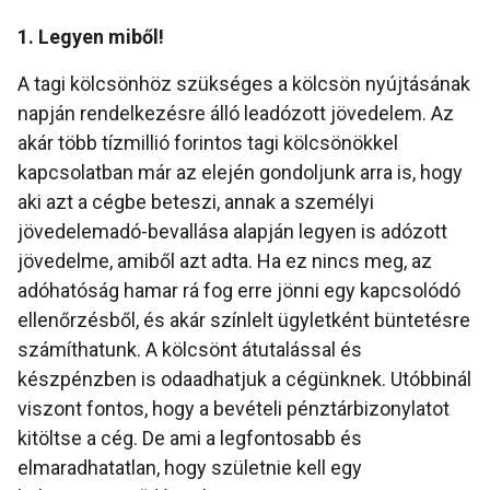
1. Legyen miből!
A tagi kölcsönhöz szükséges a kölcsön nyújtásának
napján rendelkezésre álló leadózott jövedelem. Az
akár több tízmillió forintos tagi kölcsönökkel
kapcsolatban már az elején gondoljunk arra is, hogy
aki azt a cégbe beteszi, annak a személyi
jövedelemadó-bevallása alapján legyen is adózott
jövedelme, amiből azt adta. Ha ez nincs meg, az
adóhatóság hamar rá fog erre jönni egy kapcsolódó
ellenőrzésből, és akár színlelt ügyletként büntetésre
számíthatunk. A kölcsönt átutalással és
készpénzben is odaadhatjuk a cégünknek. Utóbbinál
viszont fontos, hogy a bevételi pénztárbizonylatot
kitöltse a cég. De ami a legfontosabb és
elmaradhatatlan, hogy születnie kell egy