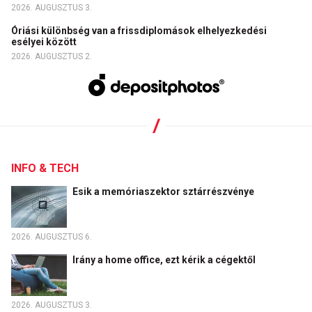
2026. AUGUSZTUS 3.
Óriási különbség van a frissdiplomások elhelyezkedési
esélyei között
2026. AUGUSZTUS 2.
INFO & TECH
Esik a memóriaszektor sztárrészvénye
2026. AUGUSZTUS 6.
Irány a home office, ezt kérik a cégektől
2026. AUGUSZTUS 3.