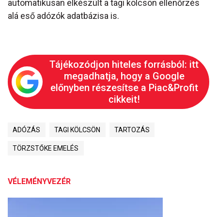
automatikusan elkészült a tagi kölcsön ellenőrzés
alá eső adózók adatbázisa is.
Tájékozódjon hiteles forrásból: itt
megadhatja, hogy a Google
előnyben részesítse a Piac&Profit
cikkeit!
ADÓZÁS
TAGI KÖLCSÖN
TARTOZÁS
TÖRZSTŐKE EMELÉS
VÉLEMÉNYVEZÉR