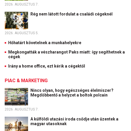
2026. AUGUSZTUS 7.
Rég nem látott fordulat a családi cégeknél
2026. AUGUSZTUS 5.
Hőhatárt követelnek a munkahelyekre
Megkongatták a vészharangot Paks miatt: így segíthetnek a
cégek
Irány a home office, ezt kérik a cégektől
PIAC & MARKETING
Nincs olyan, hogy egészséges élelmiszer?
Megdöbbentő a helyzet a boltok polcain
2026. AUGUSZTUS 7.
A külföldi utazási iroda csődje után üzentek a
magyar utasoknak