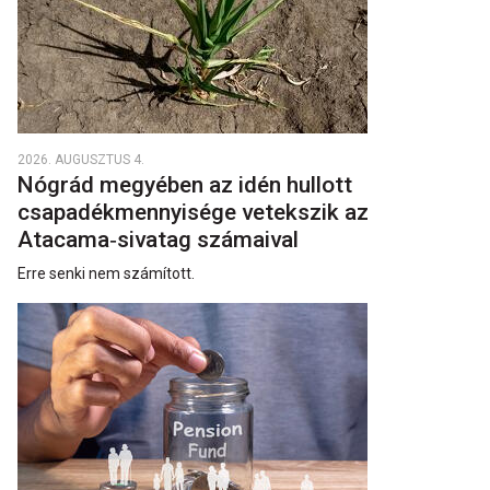
2026. AUGUSZTUS 4.
Nógrád megyében az idén hullott
csapadékmennyisége vetekszik az
Atacama‑sivatag számaival
Erre senki nem számított.