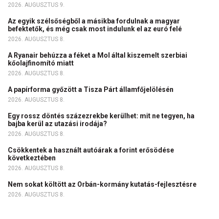
2026. AUGUSZTUS 9.
Az egyik szélsőségből a másikba fordulnak a magyar
befektetők, és még csak most indulunk el az euró felé
2026. AUGUSZTUS 8.
A Ryanair behúzza a féket a Mol által kiszemelt szerbiai
kőolajfinomító miatt
2026. AUGUSZTUS 8.
A papírforma győzött a Tisza Párt államfőjelölésén
2026. AUGUSZTUS 8.
Egy rossz döntés százezrekbe kerülhet: mit ne tegyen, ha
bajba kerül az utazási irodája?
2026. AUGUSZTUS 8.
Csökkentek a használt autóárak a forint erősödése
következtében
2026. AUGUSZTUS 8.
Nem sokat költött az Orbán-kormány kutatás-fejlesztésre
2026. AUGUSZTUS 8.