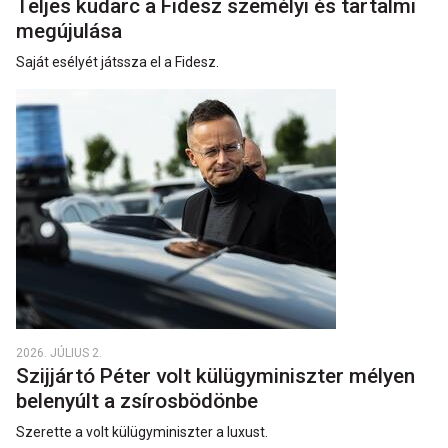
Teljes kudarc a Fidesz személyi és tartalmi
megújulása
Saját esélyét játssza el a Fidesz.
2026. JÚLIUS 2.
Szijjártó Péter volt külügyminiszter mélyen
belenyúlt a zsírosbödönbe
Szerette a volt külügyminiszter a luxust.