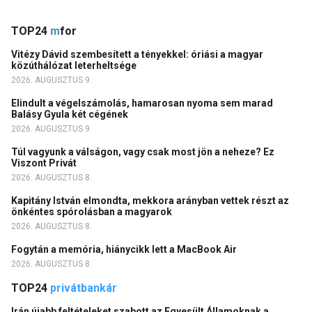
TOP24
m
for
Vitézy Dávid szembesített a tényekkel: óriási a magyar
közúthálózat leterheltsége
2026. AUGUSZTUS 9.
Elindult a végelszámolás, hamarosan nyoma sem marad
Balásy Gyula két cégének
2026. AUGUSZTUS 9.
Túl vagyunk a válságon, vagy csak most jön a neheze? Ez
Viszont Privát
2026. AUGUSZTUS 8.
Kapitány István elmondta, mekkora arányban vettek részt az
önkéntes spórolásban a magyarok
2026. AUGUSZTUS 8.
Fogytán a memória, hiánycikk lett a MacBook Air
2026. AUGUSZTUS 8.
TOP24
privátbankár
Irán újabb feltételeket szabott az Egyesült Államoknak a