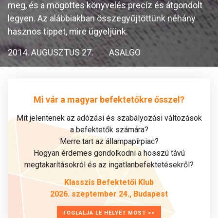
meg, és a mögöttes könyvelés precíz és átgondolt
legyen. Az alábbiakban összegyűjtöttünk néhány
hasznos tippet, mire ügyeljünk.
2014. AUGUSZTUS 27.
ASALGO
Mi vár a magyar befektetőkre ősszel?
Mit jelentenek az adózási és szabályozási változások
a befektetők számára?
Merre tart az állampapírpiac?
Hogyan érdemes gondolkodni a hosszú távú
megtakarításokról és az ingatlanbefektetésekről?
Klasszis Befektetői Klub
2026. szeptember 24., Budapest
FOGLALJA LE HELYÉT MOST >>