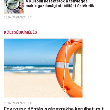
A külföldi befektetők a tényleges
makrogazdasági stabilitást értékelik
2026. AUGUSZTUS 5.
KÖLTSÉGKÍMÉLÉS
2026. AUGUSZTUS 8.
Egy rossz döntés százezrekbe kerülhet: mit