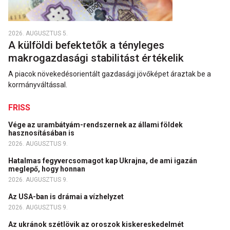
2026. AUGUSZTUS 5.
A külföldi befektetők a tényleges
makrogazdasági stabilitást értékelik
A piacok növekedésorientált gazdasági jövőképet áraztak be a
kormányváltással.
FRISS
Vége az urambátyám-rendszernek az állami földek
hasznosításában is
2026. AUGUSZTUS 9.
Hatalmas fegyvercsomagot kap Ukrajna, de ami igazán
meglepő, hogy honnan
2026. AUGUSZTUS 9.
Az USA-ban is drámai a vízhelyzet
2026. AUGUSZTUS 9.
Az ukránok szétlövik az oroszok kiskereskedelmét