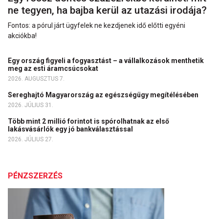
ne tegyen, ha bajba kerül az utazási irodája?
Fontos: a pórul járt ügyfelek ne kezdjenek idő előtti egyéni
akciókba!
Egy ország figyeli a fogyasztást – a vállalkozások menthetik
meg az esti áramcsúcsokat
2026. AUGUSZTUS 7.
Sereghajtó Magyarország az egészségügy megítélésében
2026. JÚLIUS 31.
Több mint 2 millió forintot is spórolhatnak az első
lakásvásárlók egy jó bankválasztással
2026. JÚLIUS 27.
PÉNZSZERZÉS