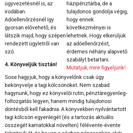
ügyvezetésnél is, az
házipénztárba, de a
irodában.
tulajdonos gondolja végig,
Adóellenőrzésnél így
hogy ennek
gyorsan elővehető, és
következményei is
látszik majd, hogy szépen
lehetnek. Hogy elkerüljük
rendezett ügyletről van
az adóellenőrzést,
szó.
érdemes néhány alapvető
szabályt betartani.
4. Könyveljük tisztán!
Mutatjuk, mire figyeljünk!
Sose hagyjuk, hogy a könyvelőnk csak úgy
bekönyvelje a tagi kölcsönöket. Nem szabad
hagynunk, hogy ez könyvelői rutin, pénztáregyenleg-
foltozgatás legyen, hanem mindig tulajdonosi
döntésből kell fakadnia. A könyvekben nyilvántartott
tagi kölcsön egyenlegét (és a tartozás aktuális
összegét kamatokkal növelten) félévente-évente