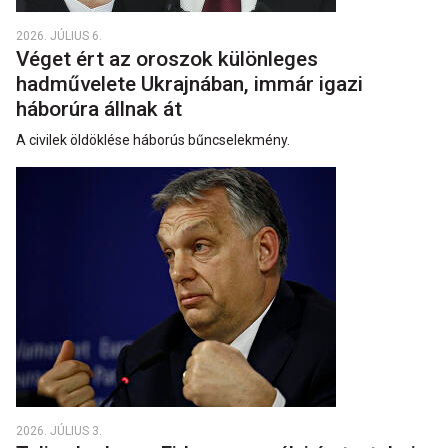
2026. JÚLIUS 6.
Véget ért az oroszok különleges
hadművelete Ukrajnában, immár igazi
háborúra állnak át
A civilek öldöklése háborús bűncselekmény.
2026. JÚLIUS 3.