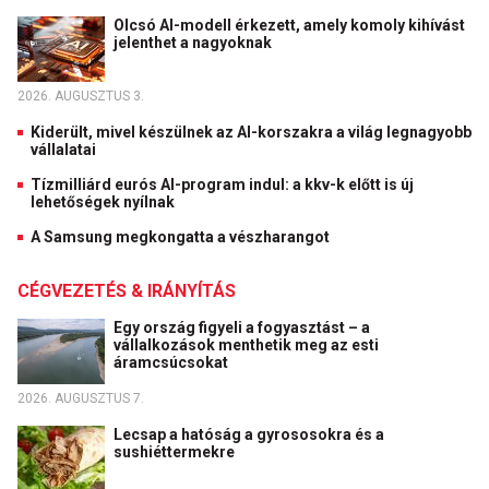
Olcsó AI-modell érkezett, amely komoly kihívást
jelenthet a nagyoknak
2026. AUGUSZTUS 3.
Kiderült, mivel készülnek az AI-korszakra a világ legnagyobb
vállalatai
Tízmilliárd eurós AI-program indul: a kkv-k előtt is új
lehetőségek nyílnak
A Samsung megkongatta a vészharangot
CÉGVEZETÉS & IRÁNYÍTÁS
Egy ország figyeli a fogyasztást – a
vállalkozások menthetik meg az esti
áramcsúcsokat
2026. AUGUSZTUS 7.
Lecsap a hatóság a gyrososokra és a
sushiéttermekre