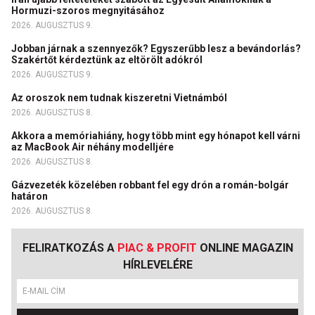
Hormuzi-szoros megnyitásához
2026. AUGUSZTUS 9.
Jobban járnak a szennyezők? Egyszerűbb lesz a bevándorlás?
Szakértőt kérdeztünk az eltörölt adókról
2026. AUGUSZTUS 9.
Az oroszok nem tudnak kiszeretni Vietnámból
2026. AUGUSZTUS 8.
Akkora a memóriahiány, hogy több mint egy hónapot kell várni
az MacBook Air néhány modelljére
2026. AUGUSZTUS 8.
Gázvezeték közelében robbant fel egy drón a román-bolgár
határon
2026. AUGUSZTUS 8.
FELIRATKOZÁS A
PIAC & PROFIT
ONLINE MAGAZIN
HÍRLEVELÉRE