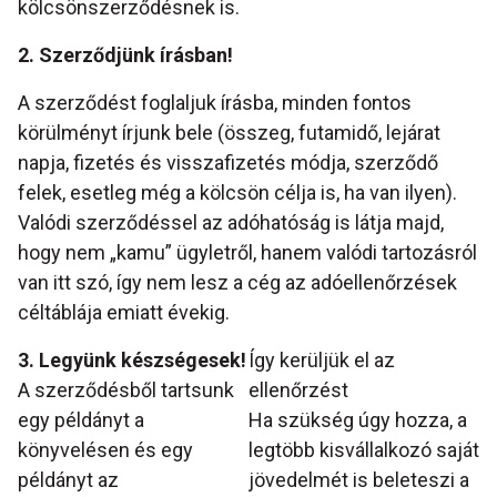
kölcsönszerződésnek is.
2. Szerződjünk írásban!
A szerződést foglaljuk írásba, minden fontos
körülményt írjunk bele (összeg, futamidő, lejárat
napja, fizetés és visszafizetés módja, szerződő
felek, esetleg még a kölcsön célja is, ha van ilyen).
Valódi szerződéssel az adóhatóság is látja majd,
hogy nem „kamu” ügyletről, hanem valódi tartozásról
van itt szó, így nem lesz a cég az adóellenőrzések
céltáblája emiatt évekig.
3. Legyünk készségesek!
Így kerüljük el az
A szerződésből tartsunk
ellenőrzést
egy példányt a
Ha szükség úgy hozza, a
könyvelésen és egy
legtöbb kisvállalkozó saját
példányt az
jövedelmét is beleteszi a