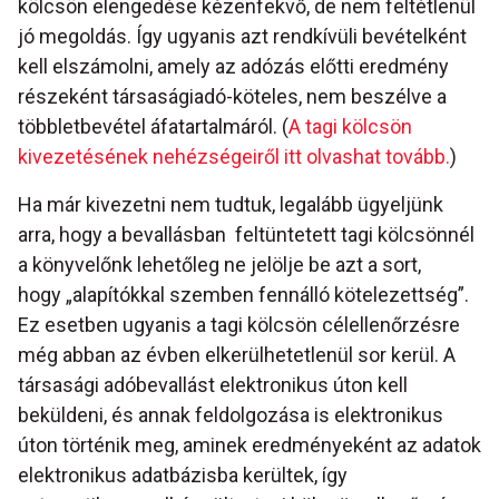
kölcsön elengedése kézenfekvő, de nem feltétlenül
jó megoldás. Így ugyanis azt rendkívüli bevételként
kell elszámolni, amely az adózás előtti eredmény
részeként társaságiadó-köteles, nem beszélve a
többletbevétel áfatartalmáról. (
A tagi kölcsön
kivezetésének nehézségeiről itt olvashat tovább.
)
Ha már kivezetni nem tudtuk, legalább ügyeljünk
arra, hogy a bevallásban feltüntetett tagi kölcsönnél
a könyvelőnk lehetőleg ne jelölje be azt a sort,
hogy „alapítókkal szemben fennálló kötelezettség”.
Ez esetben ugyanis a tagi kölcsön célellenőrzésre
még abban az évben elkerülhetetlenül sor kerül. A
társasági adóbevallást elektronikus úton kell
beküldeni, és annak feldolgozása is elektronikus
úton történik meg, aminek eredményeként az adatok
elektronikus adatbázisba kerültek, így