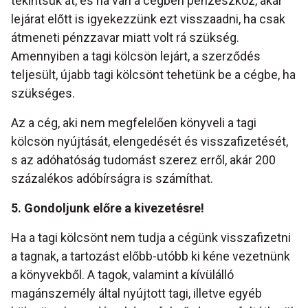
tekintsük át, és ha van a cégben pénzeszköz, akár
lejárat előtt is igyekezzünk ezt visszaadni, ha csak
átmeneti pénzzavar miatt volt rá szükség.
Amennyiben a tagi kölcsön lejárt, a szerződés
teljesült, újabb tagi kölcsönt tehetünk be a cégbe, ha
szükséges.
Az a cég, aki nem megfelelően könyveli a tagi
kölcsön nyújtását, elengedését és visszafizetését,
s az adóhatóság tudomást szerez erről, akár 200
százalékos adóbírságra is számíthat.
5. Gondoljunk előre a kivezetésre!
Ha a tagi kölcsönt nem tudja a cégünk visszafizetni
a tagnak, a tartozást előbb-utóbb ki kéne vezetnünk
a könyvekből. A tagok, valamint a kívülálló
magánszemély által nyújtott tagi, illetve egyéb