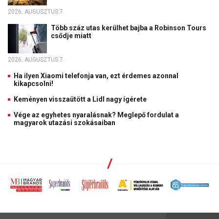
2026. AUGUSZTUS 7.
Több száz utas kerülhet bajba a Robinson Tours
csődje miatt
2026. AUGUSZTUS 7.
Ha ilyen Xiaomi telefonja van, ezt érdemes azonnal
kikapcsolni!
Keményen visszaütött a Lidl nagy ígérete
Vége az egyhetes nyaralásnak? Meglepő fordulat a
magyarok utazási szokásaiban