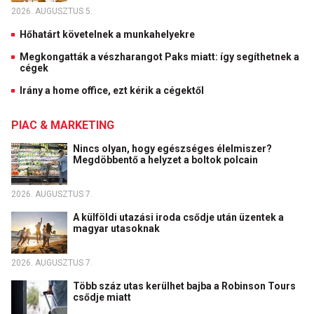
2026. AUGUSZTUS 5.
Hőhatárt követelnek a munkahelyekre
Megkongatták a vészharangot Paks miatt: így segíthetnek a
cégek
Irány a home office, ezt kérik a cégektől
PIAC & MARKETING
Nincs olyan, hogy egészséges élelmiszer?
Megdöbbentő a helyzet a boltok polcain
2026. AUGUSZTUS 7.
A külföldi utazási iroda csődje után üzentek a
magyar utasoknak
2026. AUGUSZTUS 7.
Több száz utas kerülhet bajba a Robinson Tours
csődje miatt