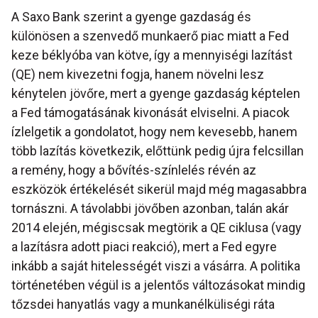
A Saxo Bank szerint a gyenge gazdaság és
különösen a szenvedő munkaerő piac miatt a Fed
keze béklyóba van kötve, így a mennyiségi lazítást
(QE) nem kivezetni fogja, hanem növelni lesz
kénytelen jövőre, mert a gyenge gazdaság képtelen
a Fed támogatásának kivonását elviselni. A piacok
ízlelgetik a gondolatot, hogy nem kevesebb, hanem
több lazítás következik, előttünk pedig újra felcsillan
a remény, hogy a bővítés-színlelés révén az
eszközök értékelését sikerül majd még magasabbra
tornászni. A távolabbi jövőben azonban, talán akár
2014 elején, mégiscsak megtörik a QE ciklusa (vagy
a lazításra adott piaci reakció), mert a Fed egyre
inkább a saját hitelességét viszi a vásárra. A politika
történetében végül is a jelentős változásokat mindig
tőzsdei hanyatlás vagy a munkanélküliségi ráta