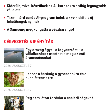
Kiderült, mivel készülnek az AI-korszakra a világ legnagyobb
vállalatai
Tízmilliárd eurós AI-program indul: a kkv-k előtt is új
lehetőségek nyílnak
A Samsung megkongatta a vészharangot
CÉGVEZETÉS & IRÁNYÍTÁS
Egy ország figyeli a fogyasztást – a
vállalkozások menthetik meg az esti
áramcsúcsokat
2026. AUGUSZTUS 7.
Lecsap a hatóság a gyrososokra és a
sushiéttermekre
2026. AUGUSZTUS 7.
Rég nem látott fordulat a családi cégeknél