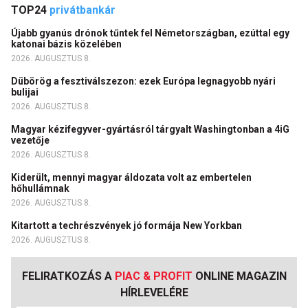
TOP24
privátbankár
Újabb gyanús drónok tűntek fel Németországban, ezúttal egy
katonai bázis közelében
2026. AUGUSZTUS 8.
Dübörög a fesztiválszezon: ezek Európa legnagyobb nyári
bulijai
2026. AUGUSZTUS 8.
Magyar kézifegyver-gyártásról tárgyalt Washingtonban a 4iG
vezetője
2026. AUGUSZTUS 8.
Kiderült, mennyi magyar áldozata volt az embertelen
hőhullámnak
2026. AUGUSZTUS 8.
Kitartott a techrészvények jó formája New Yorkban
2026. AUGUSZTUS 8.
FELIRATKOZÁS A
PIAC & PROFIT
ONLINE MAGAZIN
HÍRLEVELÉRE