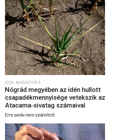
2026. AUGUSZTUS 4.
Nógrád megyében az idén hullott
csapadékmennyisége vetekszik az
Atacama‑sivatag számaival
Erre senki nem számított.