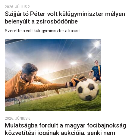
2026. JÚLIUS 2.
Szijjártó Péter volt külügyminiszter mélyen
belenyúlt a zsírosbödönbe
Szerette a volt külügyminiszter a luxust.
2026. JÚNIUS 6.
Mulatságba fordult a magyar focibajnokság
közvetítési jogának aukciója, senki nem