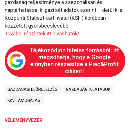
gazdaság teljesítménye a szezonálisan és
naptárhatással kiigazított adatok szerint – derül ki a
Központi Statisztikai Hivatal (KSH) korábban
közzétett gyorsbecsléséből.
További részletek itt olvashatók!
Tájékozódjon hiteles forrásból: itt
megadhatja, hogy a Google
előnyben részesítse a Piac&Profit
cikkeit!
GAZDASÁGI ELŐREJELZÉS
GAZDASÁGI KILÁTÁSOK
KKV TÁMOGATÁS
VÉLEMÉNYVEZÉR