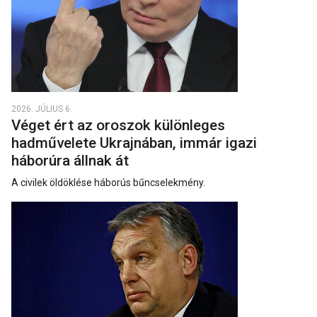
2026. JÚLIUS 6.
Véget ért az oroszok különleges
hadművelete Ukrajnában, immár igazi
háborúra állnak át
A civilek öldöklése háborús bűncselekmény.