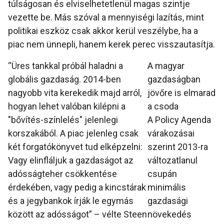
túlságosan és elviselhetetlenül magas szintje
vezette be. Más szóval a mennyiségi lazítás, mint
politikai eszköz csak akkor kerül veszélybe, ha a
piac nem ünnepli, hanem kerek perec visszautasítja.
“Üres tankkal próbál haladni a
A magyar
globális gazdaság. 2014-ben
gazdaságban
nagyobb vita kerekedik majd arról,
jövőre is elmarad
hogyan lehet valóban kilépni a
a csoda
"bővítés-színlelés" jelenlegi
A Policy Agenda
korszakából. A piac jelenleg csak
várakozásai
két forgatókönyvet tud elképzelni:
szerint 2013-ra
Vagy elinfláljuk a gazdaságot az
változatlanul
adósságteher csökkentése
csupán
érdekében, vagy pedig a kincstárak
minimális
és a jegybankok írják le egymás
gazdasági
között az adósságot” – vélte Steen
növekedés