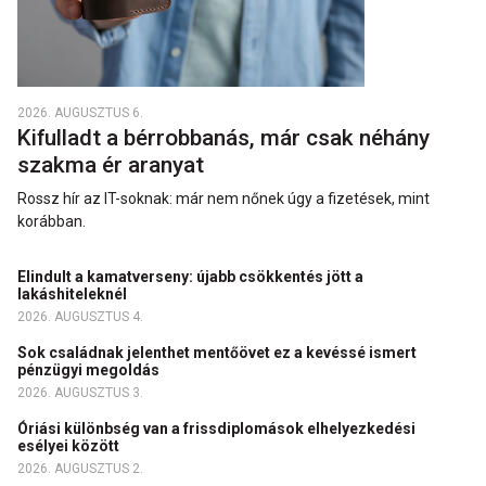
2026. AUGUSZTUS 6.
Kifulladt a bérrobbanás, már csak néhány
szakma ér aranyat
Rossz hír az IT-soknak: már nem nőnek úgy a fizetések, mint
korábban.
Elindult a kamatverseny: újabb csökkentés jött a
lakáshiteleknél
2026. AUGUSZTUS 4.
Sok családnak jelenthet mentőövet ez a kevéssé ismert
pénzügyi megoldás
2026. AUGUSZTUS 3.
Óriási különbség van a frissdiplomások elhelyezkedési
esélyei között
2026. AUGUSZTUS 2.