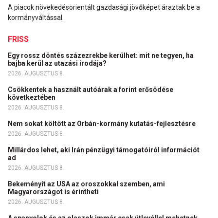
A piacok növekedésorientált gazdasági jövőképet áraztak be a
kormányváltással.
FRISS
Egy rossz döntés százezrekbe kerülhet: mit ne tegyen, ha
bajba kerül az utazási irodája?
2026. AUGUSZTUS 8.
Csökkentek a használt autóárak a forint erősödése
következtében
2026. AUGUSZTUS 8.
Nem sokat költött az Orbán-kormány kutatás-fejlesztésre
2026. AUGUSZTUS 8.
Millárdos lehet, aki Irán pénzügyi támogatóiról információt
ad
2026. AUGUSZTUS 8.
Bekeményít az USA az oroszokkal szemben, ami
Magyarországot is érintheti
2026. AUGUSZTUS 8.