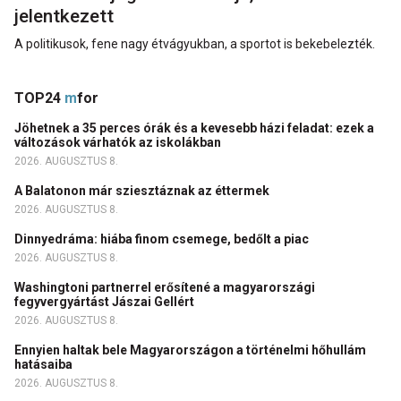
jelentkezett
A politikusok, fene nagy étvágyukban, a sportot is bekebelezték.
TOP24
m
for
Jöhetnek a 35 perces órák és a kevesebb házi feladat: ezek a
változások várhatók az iskolákban
2026. AUGUSZTUS 8.
A Balatonon már sziesztáznak az éttermek
2026. AUGUSZTUS 8.
Dinnyedráma: hiába finom csemege, bedőlt a piac
2026. AUGUSZTUS 8.
Washingtoni partnerrel erősítené a magyarországi
fegyvergyártást Jászai Gellért
2026. AUGUSZTUS 8.
Ennyien haltak bele Magyarországon a történelmi hőhullám
hatásaiba
2026. AUGUSZTUS 8.