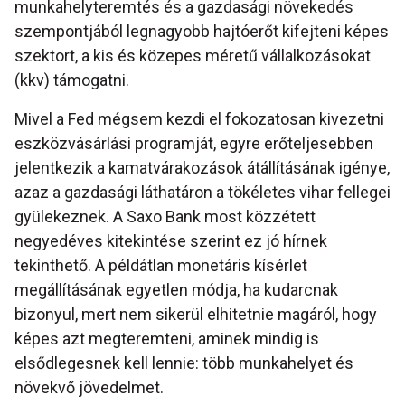
munkahelyteremtés és a gazdasági növekedés
szempontjából legnagyobb hajtóerőt kifejteni képes
szektort, a kis és közepes méretű vállalkozásokat
(kkv) támogatni.
Mivel a Fed mégsem kezdi el fokozatosan kivezetni
eszközvásárlási programját, egyre erőteljesebben
jelentkezik a kamatvárakozások átállításának igénye,
azaz a gazdasági láthatáron a tökéletes vihar fellegei
gyülekeznek. A Saxo Bank most közzétett
negyedéves kitekintése szerint ez jó hírnek
tekinthető. A példátlan monetáris kísérlet
megállításának egyetlen módja, ha kudarcnak
bizonyul, mert nem sikerül elhitetnie magáról, hogy
képes azt megteremteni, aminek mindig is
elsődlegesnek kell lennie: több munkahelyet és
növekvő jövedelmet.