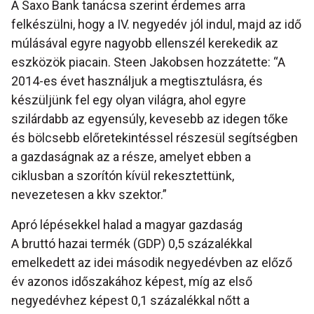
A Saxo Bank tanácsa szerint érdemes arra
felkészülni, hogy a IV. negyedév jól indul, majd az idő
múlásával egyre nagyobb ellenszél kerekedik az
eszközök piacain. Steen Jakobsen hozzátette: “A
2014-es évet használjuk a megtisztulásra, és
készüljünk fel egy olyan világra, ahol egyre
szilárdabb az egyensúly, kevesebb az idegen tőke
és bölcsebb előretekintéssel részesül segítségben
a gazdaságnak az a része, amelyet ebben a
ciklusban a szorítón kívül rekesztettünk,
nevezetesen a kkv szektor.”
Apró lépésekkel halad a magyar gazdaság
A bruttó hazai termék (GDP) 0,5 százalékkal
emelkedett az idei második negyedévben az előző
év azonos időszakához képest, míg az első
negyedévhez képest 0,1 százalékkal nőtt a