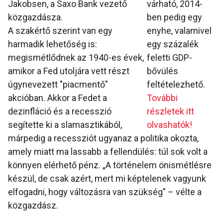
Jakobsen, a Saxo Bank vezető
várható, 2014-
közgazdásza.
ben pedig egy
A szakértő szerint van egy
enyhe, valamivel
harmadik lehetőség is:
egy százalék
megismétlődnek az 1940-es évek,
feletti GDP-
amikor a Fed utoljára vett részt
bővülés
úgynevezett "piacmentő"
feltételezhető.
akcióban. Akkor a Fedet a
További
dezinfláció és a recesszió
részletek itt
segítette ki a slamasztikából,
olvashatók!
márpedig a recessziót ugyanaz a politika okozta,
amely miatt ma lassabb a fellendülés: túl sok volt a
könnyen elérhető pénz. „A történelem önismétlésre
készül, de csak azért, mert mi képtelenek vagyunk
elfogadni, hogy változásra van szükség" – vélte a
közgazdász.