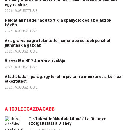
A spanyolok és az olaszok immár csak útlevéllel mehetnek
egymáshoz
2026. AUGUSZTUS 8.
Példátlan haddelhadd tört ki a spanyolok és az olaszok
között
2026. AUGUSZTUS 8.
Az agrárválságra tekintettel hamarabb és több pénzhet
juthatnak a gazdák
2026. AUGUSZTUS 8.
Visszalő a NER Auróra cirkálója
2026. AUGUSZTUS 8.
A láthatatlan iparág: így lehetne javítani a menzai és a kórházi
étkeztetést
2026. AUGUSZTUS 8.
A 100 LEGGAZDAGABB
TikTok-videókkal alakítaná át a Disney+
szolgáltatást a Disney