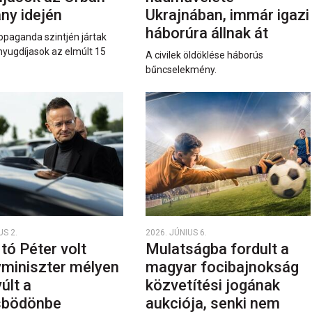
ny idején
Ukrajnában, immár igazi
háborúra állnak át
opaganda szintjén jártak
nyugdíjasok az elmúlt 15
A civilek öldöklése háborús
bűncselekmény.
US 2.
2026. JÚNIUS 6.
rtó Péter volt
Mulatságba fordult a
yminiszter mélyen
magyar focibajnokság
últ a
közvetítési jogának
sbödönbe
aukciója, senki nem