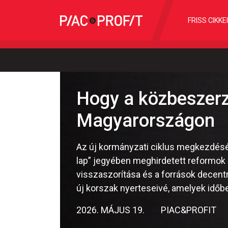
FRISS CIKKE
Hogy a közbeszerz
Magyarországon
Az új kormányzati ciklus megkezdésév
lap” jegyében meghirdetett reformok k
visszaszorítása és a források decentra
új korszak nyerteseivé, amelyek időbe
2026. MÁJUS 19.
PIAC&PROFIT