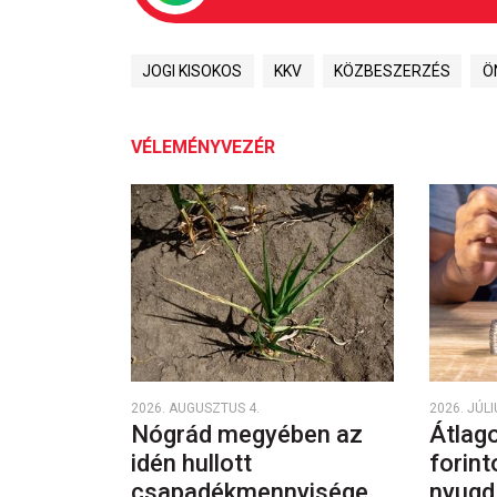
JOGI KISOKOS
KKV
KÖZBESZERZÉS
Ö
VÉLEMÉNYVEZÉR
2026. AUGUSZTUS 4.
2026. JÚLI
Nógrád megyében az
Átlago
idén hullott
forint
csapadékmennyisége
nyugd