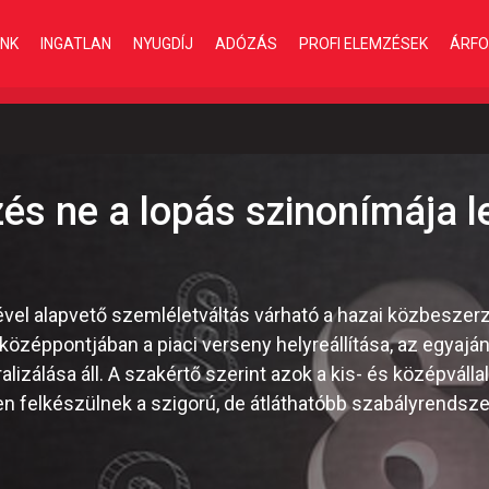
INK
INGATLAN
NYUGDÍJ
ADÓZÁS
PROFI ELEMZÉSEK
ÁRFO
és ne a lopás szinonímája 
el alapvető szemléletváltás várható a hazai közbeszerzé
özéppontjában a piaci verseny helyreállítása, az egyajá
lizálása áll. A szakértő szerint azok a kis- és középváll
n felkészülnek a szigorú, de átláthatóbb szabályrendsze