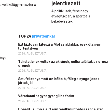
jelentkezett
a volt külügyminiszter a
A politikusok, fene nagy
étvágyukban, a sportot is
bekebelezték.
TOP24
privátbankár
Ezt biztosan kiteszi a Mol az ablakba: évek óta nem
történt ilyen
2026. AUGUSZTUS 7.
ényt
Tehetetlenek voltak az ukránok, célba találtak az orosz
drónok
2026. AUGUSZTUS 7.
Satuféket nyomott az infláció, főleg a nyugdíjasok
jártak jól
2026. AUGUSZTUS 7.
Váratlanul nagyot gyengült a forint
2026. AUGUSZTUS 7.
Donald Trump aláírt egy rendkívül fontos rendeletet