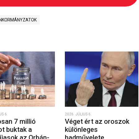
NKORMÁNYZATOK
US 6.
2026. JÚLIUS 6.
san 7 millió
Véget ért az oroszok
ot buktak a
különleges
íjasok az Orbán-
hadművelete