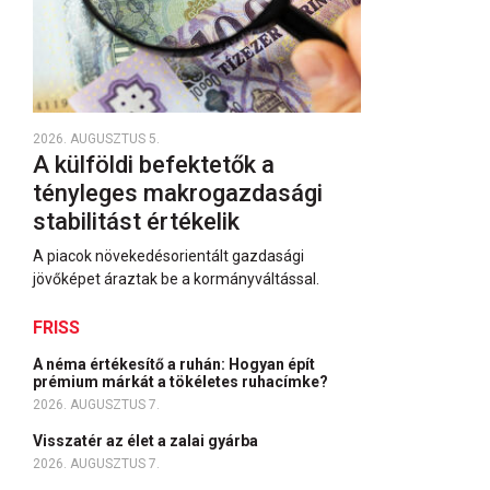
2026. AUGUSZTUS 5.
A külföldi befektetők a
tényleges makrogazdasági
stabilitást értékelik
A piacok növekedésorientált gazdasági
jövőképet áraztak be a kormányváltással.
FRISS
A néma értékesítő a ruhán: Hogyan épít
prémium márkát a tökéletes ruhacímke?
2026. AUGUSZTUS 7.
Visszatér az élet a zalai gyárba
2026. AUGUSZTUS 7.