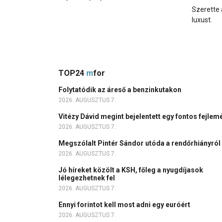
Szerette 
luxust.
TOP24
m
for
Folytatódik az áreső a benzinkutakon
2026. AUGUSZTUS 7.
Vitézy Dávid megint bejelentett egy fontos fejlem
2026. AUGUSZTUS 7.
Megszólalt Pintér Sándor utóda a rendőrhiányról
2026. AUGUSZTUS 7.
Jó híreket közölt a KSH, főleg a nyugdíjasok
lélegezhetnek fel
2026. AUGUSZTUS 7.
Ennyi forintot kell most adni egy euróért
2026. AUGUSZTUS 7.