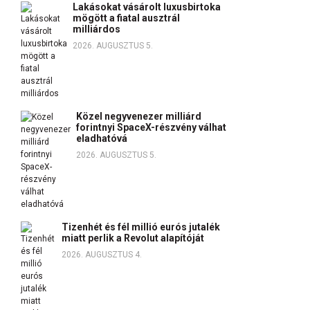
Lakásokat vásárolt luxusbirtoka
mögött a fiatal ausztrál
milliárdos
2026. AUGUSZTUS 5.
Közel negyvenezer milliárd
forintnyi SpaceX-részvény válhat
eladhatóvá
2026. AUGUSZTUS 5.
Tizenhét és fél millió eurós jutalék
miatt perlik a Revolut alapítóját
2026. AUGUSZTUS 4.