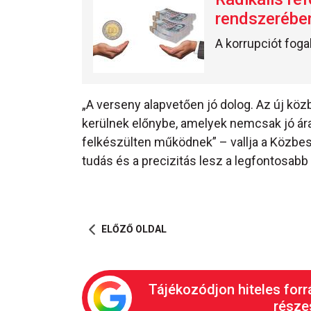
rendszerébe
A korrupciót fog
„A verseny alapvetően jó dolog. Az új k
kerülnek előnybe, amelyek nemcsak jó ára
felkészülten működnek” – vallja a Közbes
tudás és a precizitás lesz a legfontosabb 
ELŐZŐ OLDAL
Tájékozódjon hiteles forr
részes