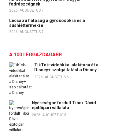
fodrászcégnek
2026. AUGUSZTUS 7.
Lecsap a hatóság a gyrososokra és a
sushiéttermekre
2026. AUGUSZTUS 7.
A 100 LEGGAZDAGABB
TikTok-videókkal alakítaná át a
Disney+ szolgáltatást a Disney
2026. AUGUSZTUS 6.
Nyereségbe fordult Tibor Dávid
építőipari vállalata
2026. AUGUSZTUS 6.