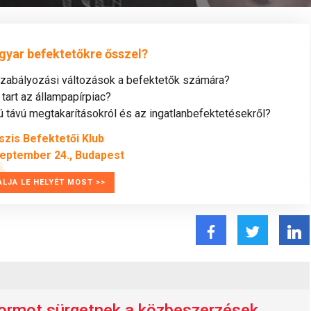
gyar befektetőkre ősszel?
szabályozási változások a befektetők számára?
tart az állampapírpiac?
távú megtakarításokról és az ingatlanbefektetésekről?
szis Befektetői Klub
zeptember 24., Budapest
ALJA LE HELYÉT MOST >>
formot sürgetnek a közbeszerzések