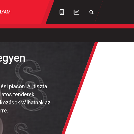
LYAM
legyen
si piacon. A „tiszta
nlatos tenderek
alkozások válhatnak az
rre.