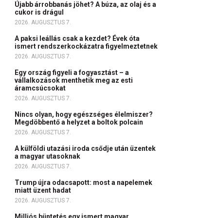
Újabb árrobbanás jöhet? A búza, az olaj és a
cukor is drágul
2026. AUGUSZTUS 7.
A paksi leállás csak a kezdet? Évek óta
ismert rendszerkockázatra figyelmeztetnek
2026. AUGUSZTUS 7.
Egy ország figyeli a fogyasztást – a
vállalkozások menthetik meg az esti
áramcsúcsokat
2026. AUGUSZTUS 7.
Nincs olyan, hogy egészséges élelmiszer?
Megdöbbentő a helyzet a boltok polcain
2026. AUGUSZTUS 7.
A külföldi utazási iroda csődje után üzentek
a magyar utasoknak
2026. AUGUSZTUS 7.
Trump újra odacsapott: most a napelemek
miatt üzent hadat
2026. AUGUSZTUS 7.
Milliós büntetés egy ismert magyar