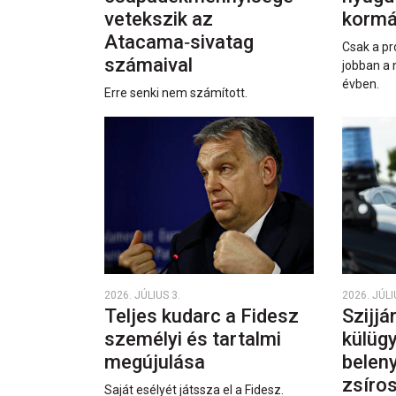
vetekszik az
kormá
Atacama‑sivatag
Csak a pr
számaival
jobban a 
évben.
Erre senki nem számított.
2026. JÚLIUS 3.
2026. JÚLI
Teljes kudarc a Fidesz
Szijjá
személyi és tartalmi
külüg
megújulása
beleny
zsíro
Saját esélyét játssza el a Fidesz.