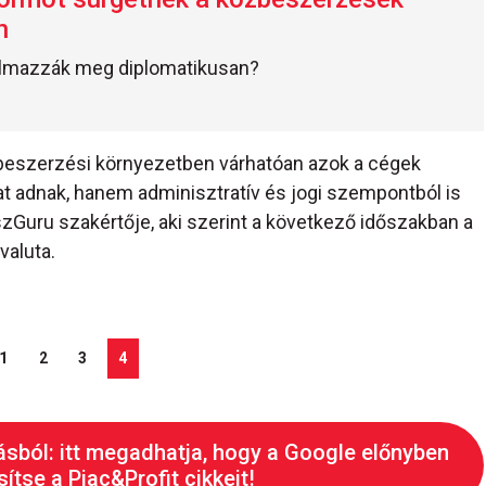
n
almazzák meg diplomatikusan?
özbeszerzési környezetben várhatóan azok a cégek
t adnak, hanem adminisztratív és jogi szempontból is
zGuru szakértője, aki szerint a következő időszakban a
valuta.
1
2
3
4
ásból: itt megadhatja, hogy a Google előnyben
ítse a Piac&Profit cikkeit!