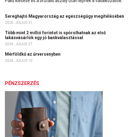
Paks kiesése és a brutális aszály után lépnek a vállalkozások.
Sereghajtó Magyarország az egészségügy megítélésében
2026. JÚLIUS 31.
Több mint 2 millió forintot is spórolhatnak az első
lakásvásárlók egy jó bankválasztással
2026. JÚLIUS 27.
Mérföldkő az űrversenyben
2026. JÚLIUS 10.
PÉNZSZERZÉS