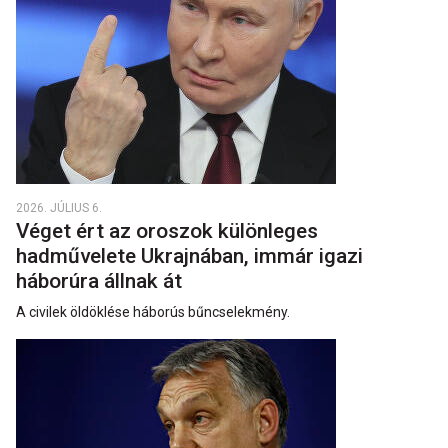
2026. JÚLIUS 6.
Véget ért az oroszok különleges
hadművelete Ukrajnában, immár igazi
háborúra állnak át
A civilek öldöklése háborús bűncselekmény.