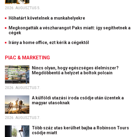
2026. AUGUSZTUS 5.
Hőhatárt követelnek a munkahelyekre
Megkongatták a vészharangot Paks miatt: így segíthetnek a
cégek
Irány a home office, ezt kérik a cégektől
PIAC & MARKETING
Nincs olyan, hogy egészséges élelmiszer?
Megdöbbentő a helyzet a boltok polcain
2026. AUGUSZTUS 7.
A külföldi utazási iroda csődje után üzentek a
magyar utasoknak
2026. AUGUSZTUS 7.
Több száz utas kerülhet bajba a Robinson Tours
csődje miatt