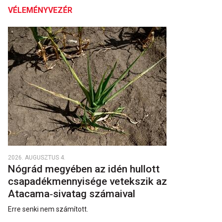
VÉLEMÉNYVEZÉR
2026. AUGUSZTUS 4.
Nógrád megyében az idén hullott
csapadékmennyisége vetekszik az
Atacama‑sivatag számaival
Erre senki nem számított.