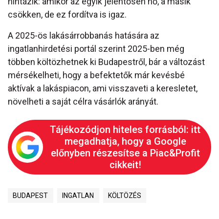
hintázik: amikor az egyik jelentősen nő, a másik
csökken, de ez fordítva is igaz.
A 2025-ös lakásárrobbanás hatására az
ingatlanhirdetési portál szerint 2025-ben még
többen költözhetnek ki Budapestről, bár a változást
mérsékelheti, hogy a befektetők már kevésbé
aktívak a lakáspiacon, ami visszaveti a keresletet,
növelheti a saját célra vásárlók arányát.
Tájékozódjon hiteles forrásból: itt
megadhatja, hogy a Google
előnyben részesítse a Piac&Profit
cikkeit!
BUDAPEST
INGATLAN
KÖLTÖZÉS