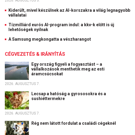
2026. AUGUSZTUS 3.
Kiderült, mivel készülnek az AI-korszakra a világ legnagyobb
vállalatai
Tízmilliárd eurós AI-program indul: a kkv-k előtt is új
lehetőségek nyílnak
A Samsung megkongatta a vészharangot
CÉGVEZETÉS & IRÁNYÍTÁS
Egy ország figyeli a fogyasztást – a
vállalkozások menthetik meg az esti
áramcsúcsokat
2026. AUGUSZTUS 7.
Lecsap a hatóság a gyrososokra és a
sushiéttermekre
2026. AUGUSZTUS 7.
Rég nem látott fordulat a családi cégeknél