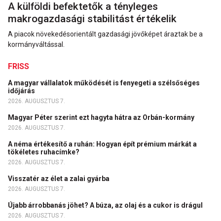
A külföldi befektetők a tényleges
makrogazdasági stabilitást értékelik
A piacok növekedésorientált gazdasági jövőképet áraztak be a
kormányváltással.
FRISS
A magyar vállalatok működését is fenyegeti a szélsőséges
időjárás
2026. AUGUSZTUS 7.
Magyar Péter szerint ezt hagyta hátra az Orbán-kormány
2026. AUGUSZTUS 7.
A néma értékesítő a ruhán: Hogyan épít prémium márkát a
tökéletes ruhacímke?
2026. AUGUSZTUS 7.
Visszatér az élet a zalai gyárba
2026. AUGUSZTUS 7.
Újabb árrobbanás jöhet? A búza, az olaj és a cukor is drágul
2026. AUGUSZTUS 7.