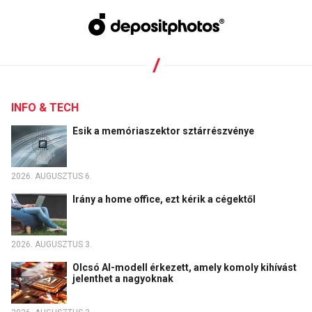
INFO & TECH
Esik a memóriaszektor sztárrészvénye
2026. AUGUSZTUS 6.
Irány a home office, ezt kérik a cégektől
2026. AUGUSZTUS 3.
Olcsó AI-modell érkezett, amely komoly kihívást
jelenthet a nagyoknak