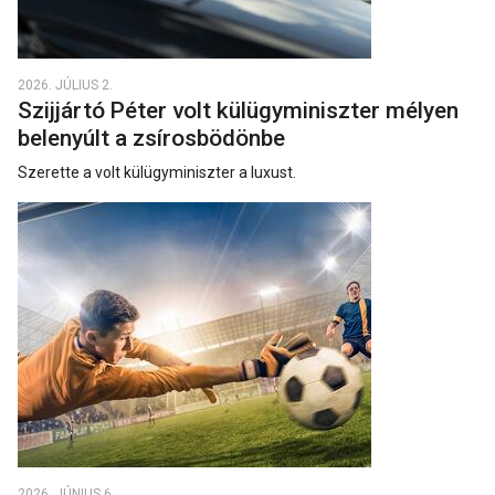
2026. JÚLIUS 2.
Szijjártó Péter volt külügyminiszter mélyen
belenyúlt a zsírosbödönbe
Szerette a volt külügyminiszter a luxust.
2026. JÚNIUS 6.