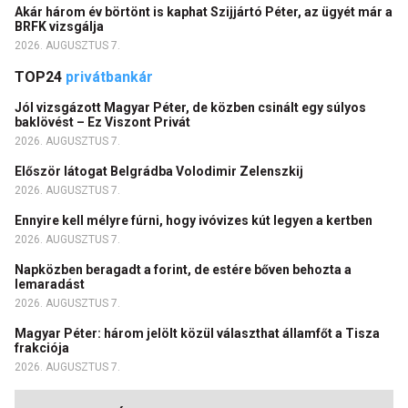
Akár három év börtönt is kaphat Szijjártó Péter, az ügyét már a
BRFK vizsgálja
2026. AUGUSZTUS 7.
TOP24
privátbankár
Jól vizsgázott Magyar Péter, de közben csinált egy súlyos
baklövést – Ez Viszont Privát
2026. AUGUSZTUS 7.
Először látogat Belgrádba Volodimir Zelenszkij
2026. AUGUSZTUS 7.
Ennyire kell mélyre fúrni, hogy ivóvizes kút legyen a kertben
2026. AUGUSZTUS 7.
Napközben beragadt a forint, de estére bőven behozta a
lemaradást
2026. AUGUSZTUS 7.
Magyar Péter: három jelölt közül választhat államfőt a Tisza
frakciója
2026. AUGUSZTUS 7.