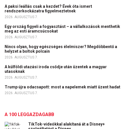
A paksi leállás csak a kezdet? Évek óta ismert
rendszerkockázatra figyelmeztetnek
2026. AUGUSZTUS 7.
Egy ország figyeli a fogyasztást – a vállalkozások menthetik
meg az esti áramcsúcsokat
2026. AUGUSZTUS 7.
Nincs olyan, hogy egészséges élelmiszer? Megdöbbentő a
helyzet a boltok polcain
2026. AUGUSZTUS 7.
A külföldi utazási iroda csődje után üzentek a magyar
utasoknak
2026. AUGUSZTUS 7.
Trump újra odacsapott: most a napelemek miatt üzent hadat
2026. AUGUSZTUS 7.
A 100 LEGGAZDAGABB
TikTok-videókkal alakítaná át a Disney+
szolgáltatást a Disney