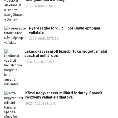
2026. AUGUSZTUS 6.
Nyereségbe fordult Tibor Dávid építőipari
vállalata
2026. AUGUSZTUS 6.
Lakásokat vásárolt luxusbirtoka mögött a fiatal
ausztrál milliárdos
2026. AUGUSZTUS 5.
Közel negyvenezer milliárd forintnyi SpaceX-
részvény válhat eladhatóvá
2026. AUGUSZTUS 5.