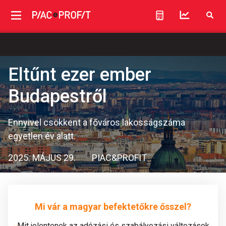
Eltűnt ezer ember
Budapestről
Ennyivel csökkent a főváros lakosságszáma
egyetlen év alatt.
2025. MÁJUS 29.
PIAC&PROFIT
Mi vár a magyar befektetőkre ősszel?
Mit jelentenek az adózási és szabályozási változások