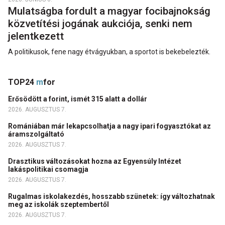
Mulatságba fordult a magyar focibajnokság
közvetítési jogának aukciója, senki nem
jelentkezett
A politikusok, fene nagy étvágyukban, a sportot is bekebelezték.
TOP24
m
for
Erősödött a forint, ismét 315 alatt a dollár
2026. AUGUSZTUS 7.
Romániában már lekapcsolhatja a nagy ipari fogyasztókat az
áramszolgáltató
2026. AUGUSZTUS 7.
Drasztikus változásokat hozna az Egyensúly Intézet
lakáspolitikai csomagja
2026. AUGUSZTUS 7.
Rugalmas iskolakezdés, hosszabb szünetek: így változhatnak
meg az iskolák szeptembertől
2026. AUGUSZTUS 7.