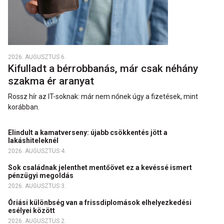
2026. AUGUSZTUS 6.
Kifulladt a bérrobbanás, már csak néhány
szakma ér aranyat
Rossz hír az IT-soknak: már nem nőnek úgy a fizetések, mint
korábban.
Elindult a kamatverseny: újabb csökkentés jött a
lakáshiteleknél
2026. AUGUSZTUS 4.
Sok családnak jelenthet mentőövet ez a kevéssé ismert
pénzügyi megoldás
2026. AUGUSZTUS 3.
Óriási különbség van a frissdiplomások elhelyezkedési
esélyei között
2026. AUGUSZTUS 2.