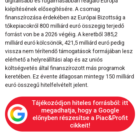
digitálisabb és rugalmasabban reagáló Európa
kiépítésének elősegítésére. A csomag
finanszírozása érdekében az Európai Bizottság a
tőkepiacokról 800 milliárd euró összegig terjedő
forrást von be a 2026 végéig. A keretből 385,2
milliárd euró kölcsönök, 421,5 milliárd euró pedig
vissza nem térítendő támogatások formájában lesz
elérhető a helyreállítási alap és az uniós
költségvetés által finanszírozott más programok
keretében. Ez évente átlagosan mintegy 150 milliárd
euró összegű hitelfelvételt jelent.
Tájékozódjon hiteles forrásból: itt
megadhatja, hogy a Google
előnyben részesítse a Piac&Profit
cikkeit!