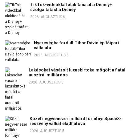
TikTok-videókkal alakítaná át a Disney+
szolgáltatást a Disney
2026. AUGUSZTUS 6.
Nyereségbe fordult Tibor Dávid építőipari
vállalata
2026. AUGUSZTUS 6.
Lakásokat vásárolt luxusbirtoka mögött a fiatal
ausztrál milliárdos
2026. AUGUSZTUS 5.
Közel negyvenezer milliárd forintnyi SpaceX-
részvény válhat eladhatóvá
2026. AUGUSZTUS 5.