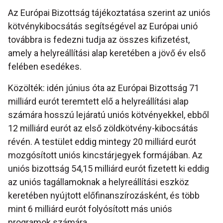
Az Európai Bizottság tájékoztatása szerint az uniós
kötvénykibocsátás segítségével az Európai unió
továbbra is fedezni tudja az összes kifizetést,
amely a helyreállítási alap keretében a jövő év első
felében esedékes.
Közölték: idén június óta az Európai Bizottság 71
milliárd eurót teremtett elő a helyreállítási alap
számára hosszú lejáratú uniós kötvényekkel, ebből
12 milliárd eurót az első zöldkötvény-kibocsátás
révén. A testület eddig mintegy 20 milliárd eurót
mozgósított uniós kincstárjegyek formájában. Az
uniós bizottság 54,15 milliárd eurót fizetett ki eddig
az uniós tagállamoknak a helyreállítási eszköz
keretében nyújtott előfinanszírozásként, és több
mint 6 milliárd eurót folyósított más uniós
programok számára.