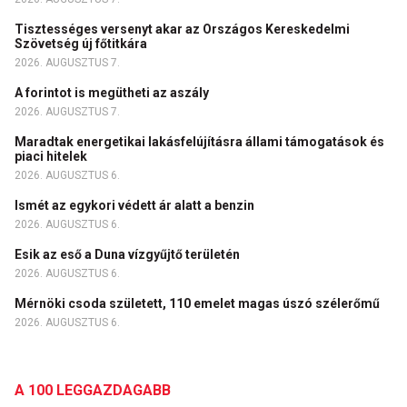
Tisztességes versenyt akar az Országos Kereskedelmi
Szövetség új főtitkára
2026. AUGUSZTUS 7.
A forintot is megütheti az aszály
2026. AUGUSZTUS 7.
Maradtak energetikai lakásfelújításra állami támogatások és
piaci hitelek
2026. AUGUSZTUS 6.
Ismét az egykori védett ár alatt a benzin
2026. AUGUSZTUS 6.
Esik az eső a Duna vízgyűjtő területén
2026. AUGUSZTUS 6.
Mérnöki csoda született, 110 emelet magas úszó szélerőmű
2026. AUGUSZTUS 6.
A 100 LEGGAZDAGABB