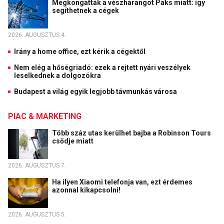
Megkongatták a vészharangot Paks miatt: így
segíthetnek a cégek
2026. AUGUSZTUS 4.
Irány a home office, ezt kérik a cégektől
Nem elég a hőségriadó: ezek a rejtett nyári veszélyek
leselkednek a dolgozókra
Budapest a világ egyik legjobb távmunkás városa
PIAC & MARKETING
Több száz utas kerülhet bajba a Robinson Tours
csődje miatt
2026. AUGUSZTUS 7.
Ha ilyen Xiaomi telefonja van, ezt érdemes
azonnal kikapcsolni!
2026. AUGUSZTUS 5.