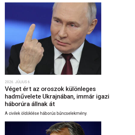
2026. JÚLIUS 6.
Véget ért az oroszok különleges
hadművelete Ukrajnában, immár igazi
háborúra állnak át
A civilek öldöklése háborús bűncselekmény.