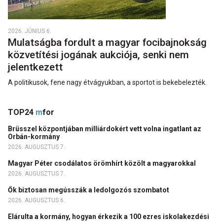
2026. JÚNIUS 6.
Mulatságba fordult a magyar focibajnokság
közvetítési jogának aukciója, senki nem
jelentkezett
A politikusok, fene nagy étvágyukban, a sportot is bekebelezték.
TOP24
m
for
Brüsszel központjában milliárdokért vett volna ingatlant az
Orbán-kormány
2026. AUGUSZTUS 7.
Magyar Péter csodálatos örömhírt közölt a magyarokkal
2026. AUGUSZTUS 7.
Ők biztosan megússzák a ledolgozós szombatot
2026. AUGUSZTUS 6.
Elárulta a kormány, hogyan érkezik a 100 ezres iskolakezdési