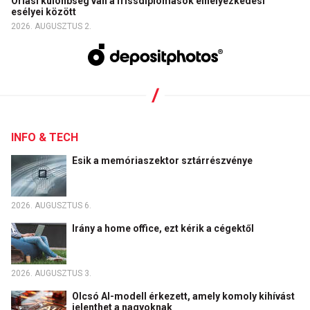
Óriási különbség van a frissdiplomások elhelyezkedési
esélyei között
2026. AUGUSZTUS 2.
INFO & TECH
Esik a memóriaszektor sztárrészvénye
2026. AUGUSZTUS 6.
Irány a home office, ezt kérik a cégektől
2026. AUGUSZTUS 3.
Olcsó AI-modell érkezett, amely komoly kihívást
jelenthet a nagyoknak