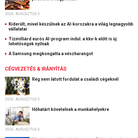
2026. AUGUSZTUS 3.
Kiderült, mivel készülnek az AI-korszakra a világ legnagyobb
vállalatai
Tízmilliárd eurós AI-program indul: a kkv-k előtt is új
lehetőségek nyílnak
A Samsung megkongatta a vészharangot
CÉGVEZETÉS & IRÁNYÍTÁS
Rég nem látott fordulat a családi cégeknél
2026. AUGUSZTUS 5.
Hőhatárt követelnek a munkahelyekre
2026. AUGUSZTUS 5.