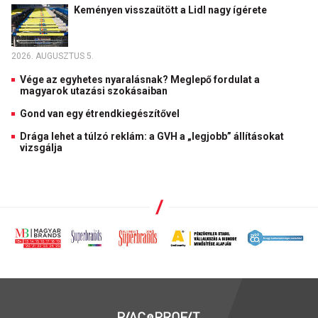
Keményen visszaütött a Lidl nagy ígérete
2026. AUGUSZTUS 5.
Vége az egyhetes nyaralásnak? Meglepő fordulat a
magyarok utazási szokásaiban
Gond van egy étrendkiegészítővel
Drága lehet a túlzó reklám: a GVH a „legjobb” állításokat
vizsgálja