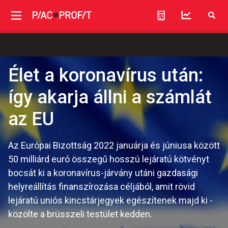
Élet a koronavírus után:
így akarja állni a számlát
az EU
Az Európai Bizottság 2022 januárja és júniusa között
50 milliárd euró összegű hosszú lejáratú kötvényt
bocsát ki a koronavírus-járvány utáni gazdasági
helyreállítás finanszírozása céljából, amit rövid
lejáratú uniós kincstárjegyek egészítenek majd ki -
közölte a brüsszeli testület kedden.