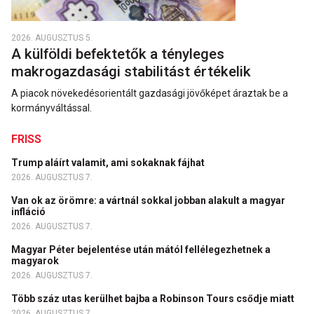
2026. AUGUSZTUS 5.
A külföldi befektetők a tényleges
makrogazdasági stabilitást értékelik
A piacok növekedésorientált gazdasági jövőképet áraztak be a
kormányváltással.
FRISS
Trump aláírt valamit, ami sokaknak fájhat
2026. AUGUSZTUS 7.
Van ok az örömre: a vártnál sokkal jobban alakult a magyar
infláció
2026. AUGUSZTUS 7.
Magyar Péter bejelentése után mától fellélegezhetnek a
magyarok
2026. AUGUSZTUS 7.
Több száz utas kerülhet bajba a Robinson Tours csődje miatt
2026. AUGUSZTUS 7.