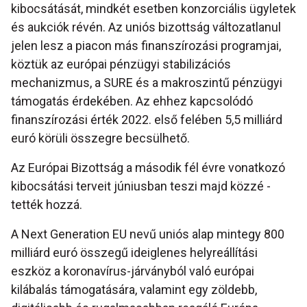
kibocsátását, mindkét esetben konzorciális ügyletek
és aukciók révén. Az uniós bizottság változatlanul
jelen lesz a piacon más finanszírozási programjai,
köztük az európai pénzügyi stabilizációs
mechanizmus, a SURE és a makroszintű pénzügyi
támogatás érdekében. Az ehhez kapcsolódó
finanszírozási érték 2022. első felében 5,5 milliárd
euró körüli összegre becsülhető.
Az Európai Bizottság a második fél évre vonatkozó
kibocsátási terveit júniusban teszi majd közzé -
tették hozzá.
A Next Generation EU nevű uniós alap mintegy 800
milliárd euró összegű ideiglenes helyreállítási
eszköz a koronavírus-járványból való európai
kilábalás támogatására, valamint egy zöldebb,