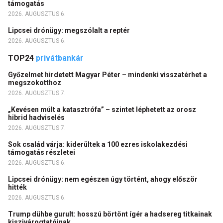
támogatás
2026. AUGUSZTUS 6.
Lipcsei drónügy: megszólalt a reptér
2026. AUGUSZTUS 6.
TOP24
privátbankár
Győzelmet hirdetett Magyar Péter – mindenki visszatérhet a
megszokotthoz
2026. AUGUSZTUS 7.
„Kevésen múlt a katasztrófa” – szintet léphetett az orosz
hibrid hadviselés
2026. AUGUSZTUS 7.
Sok család várja: kiderültek a 100 ezres iskolakezdési
támogatás részletei
2026. AUGUSZTUS 6.
Lipcsei drónügy: nem egészen úgy történt, ahogy először
hitték
2026. AUGUSZTUS 6.
Trump dühbe gurult: hosszú börtönt ígér a hadsereg titkainak
kiszivárogtatóinak