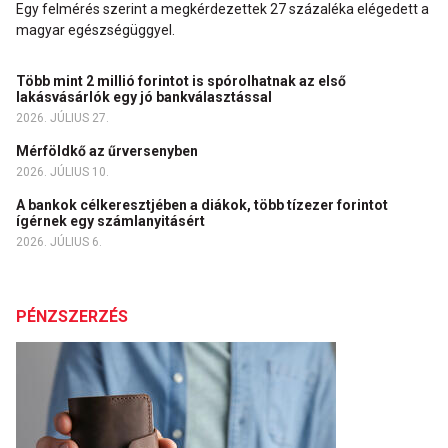
Egy felmérés szerint a megkérdezettek 27 százaléka elégedett a
magyar egészségüggyel.
Több mint 2 millió forintot is spórolhatnak az első
lakásvásárlók egy jó bankválasztással
2026. JÚLIUS 27.
Mérföldkő az űrversenyben
2026. JÚLIUS 10.
A bankok célkeresztjében a diákok, több tízezer forintot
ígérnek egy számlanyitásért
2026. JÚLIUS 6.
PÉNZSZERZÉS