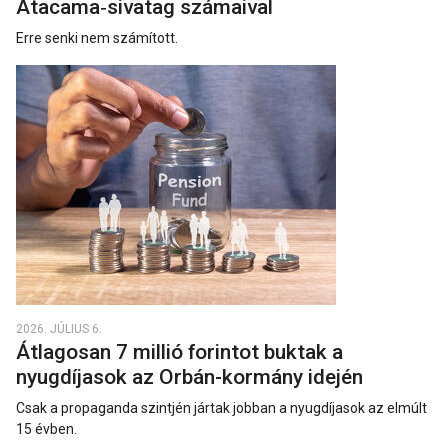
Atacama‑sivatag számaival
Erre senki nem számított.
2026. JÚLIUS 6.
Átlagosan 7 millió forintot buktak a
nyugdíjasok az Orbán-kormány idején
Csak a propaganda szintjén jártak jobban a nyugdíjasok az elmúlt
15 évben.