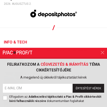
2026. AUGUSZTUS 2.
INFO & TECH
Esik a memóriaszektor sztárrészvénye
FELIRATKOZOM A
CÉGVEZETÉS & IRÁNYÍTÁS
TÉMA
2026. AUGUSZTUS 6.
CIKKÉRTESÍTŐJÉRE
Irány a home office, ezt kérik a cégektől
A megjelenő új cikkekről tájékoztatást kérek
ÉRTESÍTÉST KÉREK
2026. AUGUSZTUS 3.
Olcsó AI-modell érkezett, amely komoly kihívást
Elfogadom az
Adatkezelési tájékoztató a Piac & Profit cikkértesítőt
jelenthet a nagyoknak
kérő felhasználók részére
dokumentumban foglaltakat