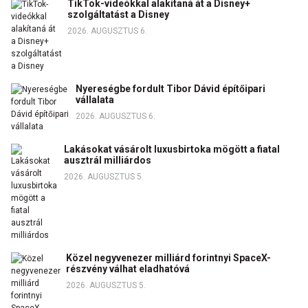
TikTok-videókkal alakítaná át a Disney+
szolgáltatást a Disney
2026. AUGUSZTUS 6.
Nyereségbe fordult Tibor Dávid építőipari
vállalata
2026. AUGUSZTUS 6.
Lakásokat vásárolt luxusbirtoka mögött a fiatal
ausztrál milliárdos
2026. AUGUSZTUS 5.
Közel negyvenezer milliárd forintnyi SpaceX-
részvény válhat eladhatóvá
2026. AUGUSZTUS 5.