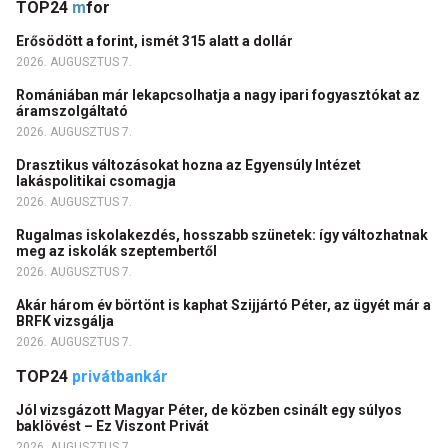
TOP24
m
for
Erősödött a forint, ismét 315 alatt a dollár
2026. AUGUSZTUS 7.
Romániában már lekapcsolhatja a nagy ipari fogyasztókat az
áramszolgáltató
2026. AUGUSZTUS 7.
Drasztikus változásokat hozna az Egyensúly Intézet
lakáspolitikai csomagja
2026. AUGUSZTUS 7.
Rugalmas iskolakezdés, hosszabb szünetek: így változhatnak
meg az iskolák szeptembertől
2026. AUGUSZTUS 7.
Akár három év börtönt is kaphat Szijjártó Péter, az ügyét már a
BRFK vizsgálja
2026. AUGUSZTUS 7.
TOP24
privátbankár
Jól vizsgázott Magyar Péter, de közben csinált egy súlyos
baklövést – Ez Viszont Privát
2026. AUGUSZTUS 7.