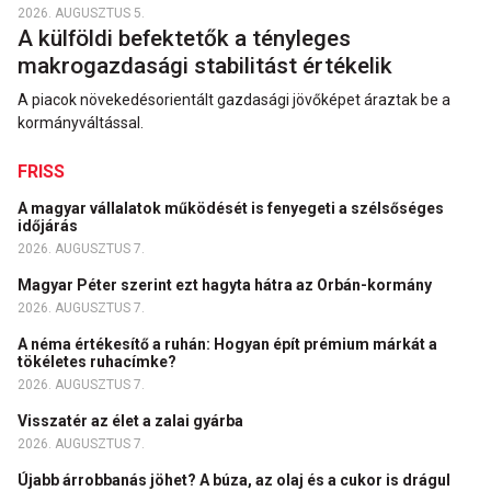
2026. AUGUSZTUS 5.
A külföldi befektetők a tényleges
makrogazdasági stabilitást értékelik
A piacok növekedésorientált gazdasági jövőképet áraztak be a
kormányváltással.
FRISS
A magyar vállalatok működését is fenyegeti a szélsőséges
időjárás
2026. AUGUSZTUS 7.
Magyar Péter szerint ezt hagyta hátra az Orbán-kormány
2026. AUGUSZTUS 7.
A néma értékesítő a ruhán: Hogyan épít prémium márkát a
tökéletes ruhacímke?
2026. AUGUSZTUS 7.
Visszatér az élet a zalai gyárba
2026. AUGUSZTUS 7.
Újabb árrobbanás jöhet? A búza, az olaj és a cukor is drágul