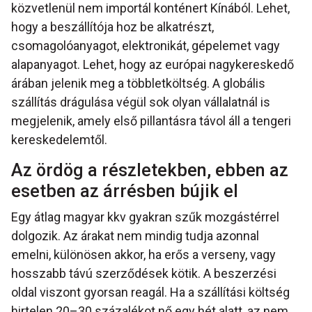
közvetlenül nem importál konténert Kínából. Lehet,
hogy a beszállítója hoz be alkatrészt,
csomagolóanyagot, elektronikát, gépelemet vagy
alapanyagot. Lehet, hogy az európai nagykereskedő
árában jelenik meg a többletköltség. A globális
szállítás drágulása végül sok olyan vállalatnál is
megjelenik, amely első pillantásra távol áll a tengeri
kereskedelemtől.
Az ördög a részletekben, ebben az
esetben az árrésben bújik el
Egy átlag magyar kkv gyakran szűk mozgástérrel
dolgozik. Az árakat nem mindig tudja azonnal
emelni, különösen akkor, ha erős a verseny, vagy
hosszabb távú szerződések kötik. A beszerzési
oldal viszont gyorsan reagál. Ha a szállítási költség
hirtelen 20–30 százalékot nő egy hét alatt, az nem