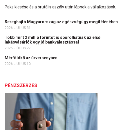
Paks kiesése és a brutális aszály után lépnek a vállalkozások.
Sereghajtó Magyarország az egészségügy megítélésében
2026. JÚLIUS 31.
Több mint 2 millió forintot is spórolhatnak az első
lakásvásárlók egy jó bankválasztással
2026. JÚLIUS 27.
Mérföldkő az űrversenyben
2026. JÚLIUS 10.
PÉNZSZERZÉS