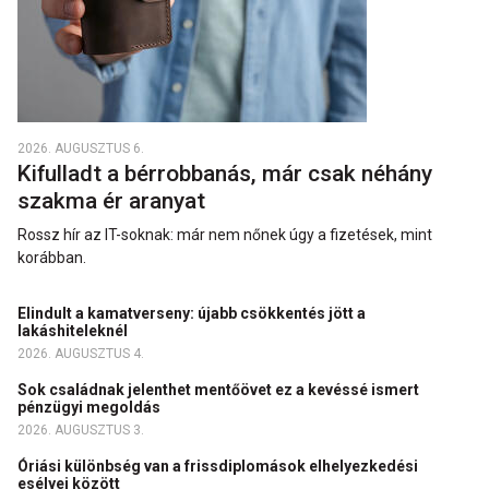
2026. AUGUSZTUS 6.
Kifulladt a bérrobbanás, már csak néhány
szakma ér aranyat
Rossz hír az IT-soknak: már nem nőnek úgy a fizetések, mint
korábban.
Elindult a kamatverseny: újabb csökkentés jött a
lakáshiteleknél
2026. AUGUSZTUS 4.
Sok családnak jelenthet mentőövet ez a kevéssé ismert
pénzügyi megoldás
2026. AUGUSZTUS 3.
Óriási különbség van a frissdiplomások elhelyezkedési
esélyei között