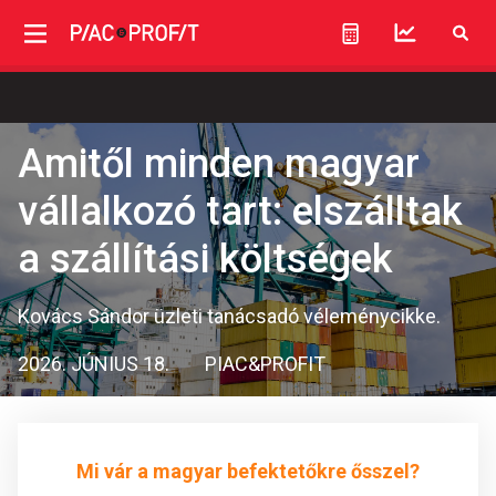
Amitől minden magyar
vállalkozó tart: elszálltak
a szállítási költségek
Kovács Sándor üzleti tanácsadó véleménycikke.
2026. JÚNIUS 18.
PIAC&PROFIT
Mi vár a magyar befektetőkre ősszel?