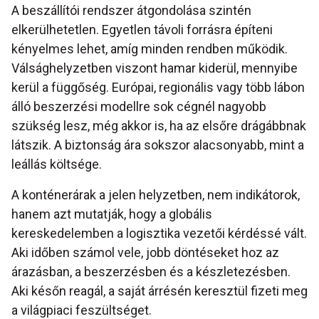
A beszállítói rendszer átgondolása szintén
elkerülhetetlen. Egyetlen távoli forrásra építeni
kényelmes lehet, amíg minden rendben működik.
Válsághelyzetben viszont hamar kiderül, mennyibe
kerül a függőség. Európai, regionális vagy több lábon
álló beszerzési modellre sok cégnél nagyobb
szükség lesz, még akkor is, ha az elsőre drágábbnak
látszik. A biztonság ára sokszor alacsonyabb, mint a
leállás költsége.
A konténerárak a jelen helyzetben, nem indikátorok,
hanem azt mutatják, hogy a globális
kereskedelemben a logisztika vezetői kérdéssé vált.
Aki időben számol vele, jobb döntéseket hoz az
árazásban, a beszerzésben és a készletezésben.
Aki későn reagál, a saját árrésén keresztül fizeti meg
a világpiaci feszültséget.