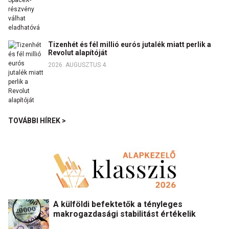
Tizenhét és fél millió eurós jutalék miatt perlik a
Revolut alapítóját
2026. AUGUSZTUS 4.
TOVÁBBI HÍREK >
A külföldi befektetők a tényleges
makrogazdasági stabilitást értékelik