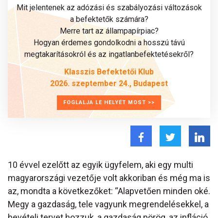
Mit jelentenek az adózási és szabályozási változások
a befektetők számára?
Merre tart az állampapírpiac?
Hogyan érdemes gondolkodni a hosszú távú
megtakarításokról és az ingatlanbefektetésekről?
Klasszis Befektetői Klub
2026. szeptember 24., Budapest
FOGLALJA LE HELYÉT MOST >>
10 évvel ezelőtt az egyik ügyfelem, aki egy multi
magyarországi vezetője volt akkoriban és még ma is
az, mondta a következőket: “Alapvetően minden oké.
Megy a gazdaság, tele vagyunk megrendelésekkel, a
bevételi tervet hozzuk, a gazdaság pörög, az infláció,