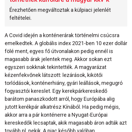
Érezhetően megváltoztak a külpiaci jelenlét
feltételei.
A Covid idején a konténerárak történelmi csúcsra
emelkedtek. A globális index 2021-ben 10 ezer dollár
fölé ment, egyes fő útvonalakon pedig ennél is
magasabb árak jelentek meg. Akkor sokan ezt
egyszeri sokknak tekintették. A magyarázat
kézenfekvőnek látszott: lezárások, kikötői
torlódások, konténerhiány, gyári leállások, megugró
fogyasztói kereslet. Egy kerekpárkereskedő
barátom panaszkodott arról, hogy Európába alig
jutott kerékpár alkatrész Kínából. Ha pedig mégis,
akkor arra a pár konténerre a Nyugat-Európai
kereskedők lecsaptak, akik magasabb áron adták azt
tovább pl. nekik. A piac később valóban