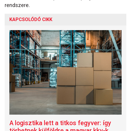
rendszere.
KAPCSOLÓDÓ CIKK
A logisztika lett a titkos fegyver: így
törhetnek külföldre a magyar kkv-k