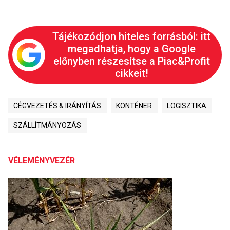
Tájékozódjon hiteles forrásból: itt
megadhatja, hogy a Google
előnyben részesítse a Piac&Profit
cikkeit!
CÉGVEZETÉS & IRÁNYÍTÁS
KONTÉNER
LOGISZTIKA
SZÁLLÍTMÁNYOZÁS
VÉLEMÉNYVEZÉR