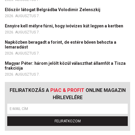
Először látogat Belgrádba Volodimir Zelenszkij
2026. AUGUSZTUS 7.
Ennyire kell mélyre fúrni, hogy ivóvizes kút legyen a kertben
2026. AUGUSZTUS 7.
Napközben beragadt a forint, de estére bőven behozta a
lemaradást
2026. AUGUSZTUS 7.
Magyar Péter: három jelölt közül választhat államfőt a Tisza
frakciója
2026. AUGUSZTUS 7.
FELIRATKOZÁS A
PIAC & PROFIT
ONLINE MAGAZIN
HÍRLEVELÉRE
FELIRATKOZOM