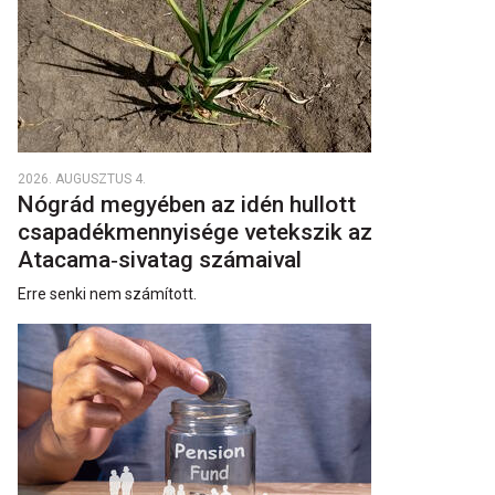
2026. AUGUSZTUS 4.
Nógrád megyében az idén hullott
csapadékmennyisége vetekszik az
Atacama‑sivatag számaival
Erre senki nem számított.