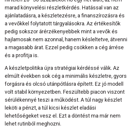
marad könyvelési részletkérdés. Hatással van az
ajánlatadásra, a készletezésre, a finanszírozásra és
a vevőkkel folytatott tárgyalásokra. Az értékesítők
pedig sokszor árérzékenyebbek mint a vevők és
hajlamosak nem azonnal, hanem késleltetve, átvenni
a magasabb árat. Ezzel pedig csökken a cég árrése
és a profitja is.
A készletpolitika újra stratégiai kérdéssé válik. Az
elmúlt években sok cég a minimális készletre, gyors
forgásra és olcsó utánpótlásra épített. Ez jó modell
volt stabil környezetben. Feszültebb piacon viszont
sérülékennyé teszi a működést. A túl nagy készlet
leköti a pénzt, a túl kicsi készlet eladási
lehetőségeket vesz el. Ezt a döntést ma már nem
lehet rutinból meghozni.