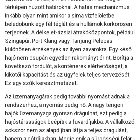
térképen húzott határoknál. A hatás mechanizmus
inkább olyan mint amikor a sima vizfelöletbe
beledobunk egy fél téglát és a hullámok körkörösen
terjednek. A délkelet-ázsiai átrakóközpontok, például
Szingapúr, Port Klang vagy Tanjung Pelepas
különösen érzékenyek az ilyen zavarokra. Egy késő
hajó nem csupán egyetlen rakományt érint. Borítja a
következő fordulót, a konténerek elérhetőségét, a
kikötői kapacitást és az ügyfelek teljes tervezését.
Ez egy szűk keresztmetszet.
Az üzemanyagárak pedig további nyomást adnak a
rendszerhez, a nyomás pedig nő. A nagy tengeri
hajók üzemanyaga gyorsan drágulhat, ezt pedig a
hajóstársaságok beépítik a fuvardíjakba. A vállalkozó
sokszor nem az alapdíjban látja a teljes drágulást,
hanem a pótdíjakban. Megjelenik a sürgősségi felár,