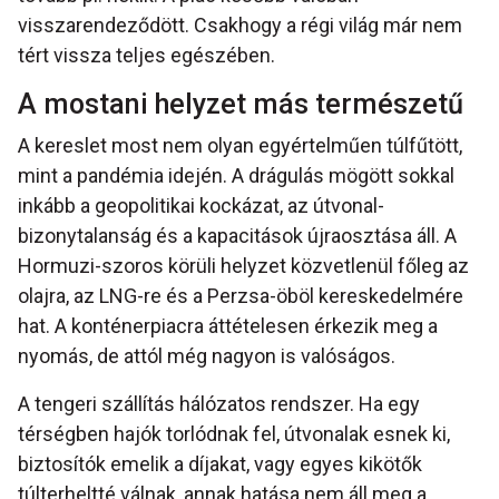
visszarendeződött. Csakhogy a régi világ már nem
tért vissza teljes egészében.
A mostani helyzet más természetű
A kereslet most nem olyan egyértelműen túlfűtött,
mint a pandémia idején. A drágulás mögött sokkal
inkább a geopolitikai kockázat, az útvonal-
bizonytalanság és a kapacitások újraosztása áll. A
Hormuzi-szoros körüli helyzet közvetlenül főleg az
olajra, az LNG-re és a Perzsa-öböl kereskedelmére
hat. A konténerpiacra áttételesen érkezik meg a
nyomás, de attól még nagyon is valóságos.
A tengeri szállítás hálózatos rendszer. Ha egy
térségben hajók torlódnak fel, útvonalak esnek ki,
biztosítók emelik a díjakat, vagy egyes kikötők
túlterheltté válnak, annak hatása nem áll meg a