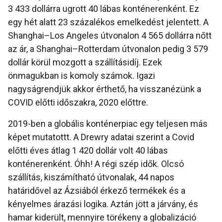
3 433 dollárra ugrott 40 lábas konténerenként. Ez
egy hét alatt 23 százalékos emelkedést jelentett. A
Shanghai–Los Angeles útvonalon 4 565 dollárra nőtt
az ár, a Shanghai–Rotterdam útvonalon pedig 3 579
dollár körül mozgott a szállításidíj. Ezek
önmagukban is komoly számok. Igazi
nagyságrendjük akkor érthető, ha visszanézünk a
COVID előtti időszakra, 2020 előttre.
2019-ben a globális konténerpiac egy teljesen más
képet mutatottt. A Drewry adatai szerint a Covid
előtti éves átlag 1 420 dollár volt 40 lábas
konténerenként. Óhh! A régi szép idők. Olcsó
szállítás, kiszámítható útvonalak, 44 napos
határidővel az Ázsiából érkező termékek és a
kényelmes árazási logika. Aztán jött a járvány, és
hamar kiderült, mennyire törékeny a globalizáció