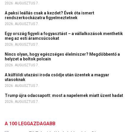
2026. AUGUSZTUS 7.
A paksi leállás csak a kezdet? Évek óta ismert
rendszerkockázatra figyelmeztetnek
2026. AUGUSZTUS 7.
Egy ország figyeli a fogyasztást – a vállalkozások menthetik
meg az esti áramcsúcsokat
2026. AUGUSZTUS 7.
Nincs olyan, hogy egészséges élelmiszer? Megdöbbentő a
helyzet a boltok polcain
2026. AUGUSZTUS 7.
A külföldi utazási iroda csődje után üzentek a magyar
utasoknak
2026. AUGUSZTUS 7.
Trump újra odacsapott: most a napelemek miatt üzent hadat
2026. AUGUSZTUS 7.
A 100 LEGGAZDAGABB