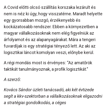
A Covid előtti olcsó szállítás korszaka lezárult és
nem is néz ki úgy, hogy visszatérne. Maradt helyette
egy gyorsabban mozgó, érzékenyebb és
kockázatosabb rendszer. Ebben a környezetben a
magyar vállalkozásoknak nem elég figyelniük az
árfolyamot és az alapanyagárakat. Mára a tengeri
fuvardíjak is egy stratégiai tényező lett. Az aki az
logisztikai láncot komolyan veszi, előnybe kerül.
A régi mondás most is érvényes: “Az amatőrök
taktikát tanulmányoznak, a profik logisztikát.”
A szerző:
Kovács Sándor üzleti tanácsadó, aki két évtizede
segít a kkv-szektorban a vállalkozásoknak eligazodni
a stratégiai gondolkodás, a céges