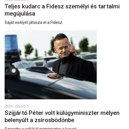
Teljes kudarc a Fidesz személyi és tartalmi
megújulása
Saját esélyét játssza el a Fidesz.
2026. JÚLIUS 2.
Szijjártó Péter volt külügyminiszter mélyen
belenyúlt a zsírosbödönbe
Szerette a volt külügyminiszter a luxust.