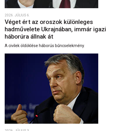
2026. JÚLIUS 6.
Véget ért az oroszok különleges
hadművelete Ukrajnában, immár igazi
háborúra állnak át
A civilek öldöklése háborús bűncselekmény.
2026. JÚLIUS 3.