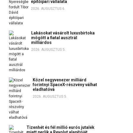
építőipari vállalata
2026. AUGUSZTUS 6.
Lakásokat vásárolt luxusbirtoka
mögött a fiatal ausztrál
milliárdos
2026. AUGUSZTUS 5.
Közel negyvenezer milliárd
forintnyi SpaceX-részvény válhat
eladhatóvá
2026. AUGUSZTUS 5.
Tizenhét és fél millió eurós jutalék
miatt perlik a Revolut alapítóját