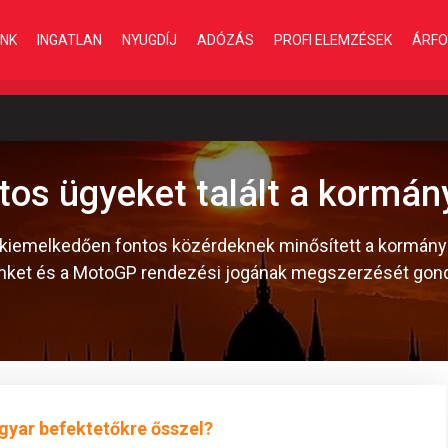
INK
INGATLAN
NYUGDÍJ
ADÓZÁS
PROFI ELEMZÉSEK
ÁRFO
tos ügyeket talált a kormán
kiemelkedően fontos közérdeknek minősített a kormány: a
elünket és a MotoGP rendezési jogának megszerzését gond
gyar befektetőkre ősszel?