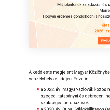
Mit jelentenek az adózási és 
Merre 
Hogyan érdemes gondolkodni a hosszú 
Klas
2026. s
FOGL
A kedd este megjelent Magyar Közlönyben
veszélyhelyzet idején. Eszerint
a 2022. évi magyar-szlovák közös r
szegedi, tatabányai és debreceni 
szükséges beruházások
a 2020. évi Dubaji Világkiállításon 