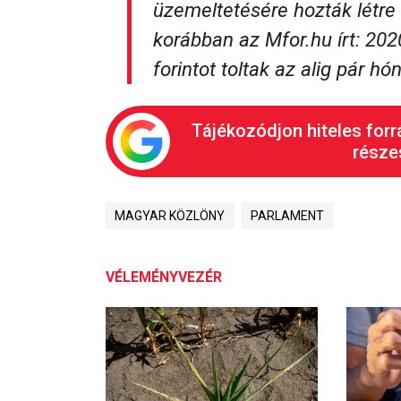
üzemeltetésére hozták létr
korábban az Mfor.hu írt: 20
forintot toltak az alig pár 
Tájékozódjon hiteles forr
részes
MAGYAR KÖZLÖNY
PARLAMENT
VÉLEMÉNYVEZÉR