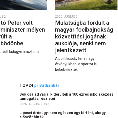
US 2.
2026. JÚNIUS 6.
rtó Péter volt
Mulatságba fordult a
yminiszter mélyen
magyar focibajnokság
últ a
közvetítési jogának
sbödönbe
aukciója, senki nem
jelentkezett
a volt külügyminiszter a
A politikusok, fene nagy
étvágyukban, a sportot is
bekebelezték.
TOP24
privátbankár
Sok család várja: kiderültek a 100 ezres iskolakezdési
támogatás részletei
2026. AUGUSZTUS 6.
Lipcsei drónügy: nem egészen úgy történt, ahogy
először hitték