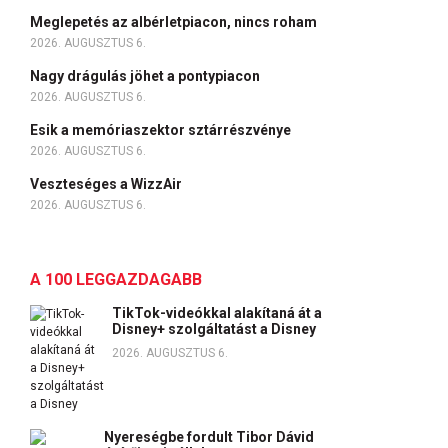
Meglepetés az albérletpiacon, nincs roham
2026. AUGUSZTUS 6.
Nagy drágulás jöhet a pontypiacon
2026. AUGUSZTUS 6.
Esik a memóriaszektor sztárrészvénye
2026. AUGUSZTUS 6.
Veszteséges a WizzAir
2026. AUGUSZTUS 6.
A 100 LEGGAZDAGABB
TikTok-videókkal alakítaná át a
Disney+ szolgáltatást a Disney
2026. AUGUSZTUS 6.
Nyereségbe fordult Tibor Dávid