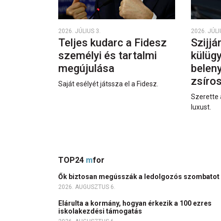
2026. JÚLIUS 3.
2026. JÚLI
Teljes kudarc a Fidesz
Szijjá
személyi és tartalmi
külüg
megújulása
beleny
zsíro
Saját esélyét játssza el a Fidesz.
Szerette 
luxust.
TOP24
m
for
Ők biztosan megússzák a ledolgozós szombatot
2026. AUGUSZTUS 6.
Elárulta a kormány, hogyan érkezik a 100 ezres
iskolakezdési támogatás