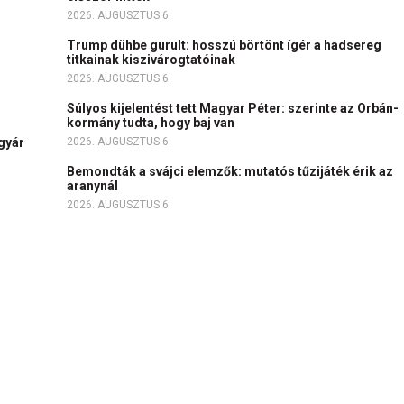
2026. AUGUSZTUS 6.
Trump dühbe gurult: hosszú börtönt ígér a hadsereg
titkainak kiszivárogtatóinak
2026. AUGUSZTUS 6.
Súlyos kijelentést tett Magyar Péter: szerinte az Orbán-
kormány tudta, hogy baj van
igyár
2026. AUGUSZTUS 6.
Bemondták a svájci elemzők: mutatós tűzijáték érik az
aranynál
2026. AUGUSZTUS 6.