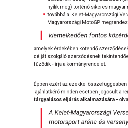
nyílik meg) történő sikeres magy
továbbá a Kelet-Magyarországi Vers
Magyarországi MotoGP megrendezés
kiemelkedően fontos közérd
amelyek érdekében kötendő szerződések 
célját szolgáló szerződésnek tekintendő
fűződik - írja a kormányrendelet.
Éppen ezért az ezekkel összefüggésben l
ajánlatkérő minden esetben jogosult a re
tárgyalásos eljárás alkalmazására -
olv
A Kelet-Magyarországi Verse
motorsport aréna és versen