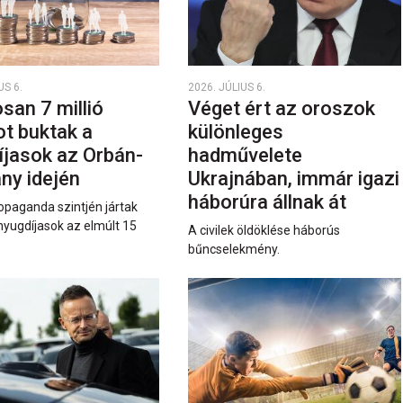
US 6.
2026. JÚLIUS 6.
san 7 millió
Véget ért az oroszok
ot buktak a
különleges
íjasok az Orbán-
hadművelete
ny idején
Ukrajnában, immár igazi
háborúra állnak át
opaganda szintjén jártak
nyugdíjasok az elmúlt 15
A civilek öldöklése háborús
bűncselekmény.