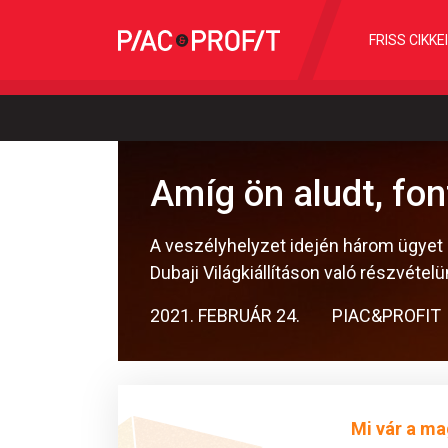
FRISS CIKKE
Amíg ön aludt, fon
A veszélyhelyzet idején három ügyet 
Dubaji Világkiállításon való részvét
2021. FEBRUÁR 24.
PIAC&PROFIT
Mi vár a ma