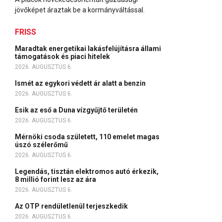
jövőképet áraztak be a kormányváltással.
FRISS
Maradtak energetikai lakásfelújításra állami
támogatások és piaci hitelek
2026. AUGUSZTUS 6.
Ismét az egykori védett ár alatt a benzin
2026. AUGUSZTUS 6.
Esik az eső a Duna vízgyűjtő területén
2026. AUGUSZTUS 6.
Mérnöki csoda született, 110 emelet magas
úszó szélerőmű
2026. AUGUSZTUS 6.
Legendás, tisztán elektromos autó érkezik,
8 millió forint lesz az ára
2026. AUGUSZTUS 6.
Az OTP rendületlenül terjeszkedik
2026. AUGUSZTUS 6.