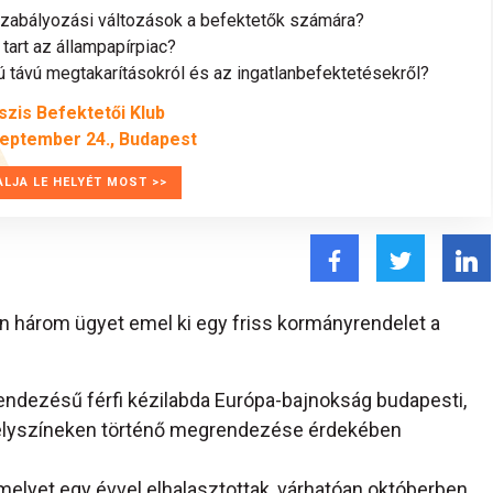
szabályozási változások a befektetők számára?
tart az állampapírpiac?
távú megtakarításokról és az ingatlanbefektetésekről?
szis Befektetői Klub
zeptember 24., Budapest
ALJA LE HELYÉT MOST >>
 három ügyet emel ki egy friss kormányrendelet a
endezésű férfi kézilabda Európa-bajnokság budapesti,
helyszíneken történő megrendezése érdekében
(amelyet egy évvel elhalasztottak, várhatóan októberben