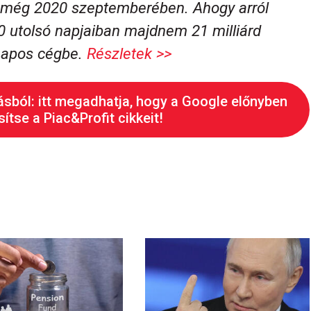
e még 2020 szeptemberében. Ahogy arról
20 utolsó napjaiban majdnem 21 milliárd
hónapos cégbe.
Részletek >>
ásból: itt megadhatja, hogy a Google előnyben
ítse a Piac&Profit cikkeit!