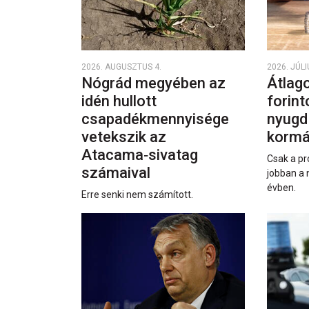
2026. AUGUSZTUS 4.
2026. JÚLI
Nógrád megyében az
Átlago
idén hullott
forint
csapadékmennyisége
nyugd
vetekszik az
kormá
Atacama‑sivatag
Csak a pr
számaival
jobban a 
évben.
Erre senki nem számított.