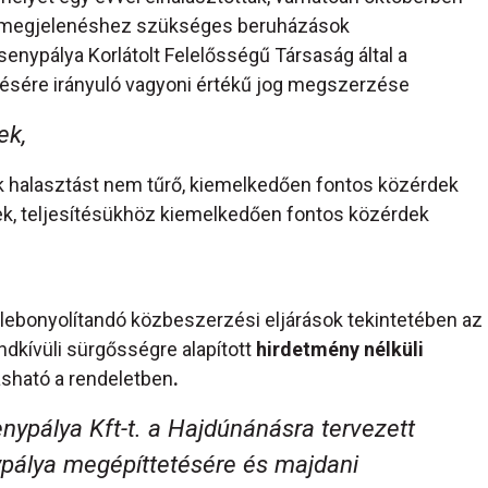
ar megjelenéshez szükséges beruházások
enypálya Korlátolt Felelősségű Társaság által a
ére irányuló vagyoni értékű jog megszerzése
ek,
halasztást nem tűrő, kiemelkedően fontos közérdek
ek, teljesítésükhöz kiemelkedően fontos közérdek
ebonyolítandó közbeszerzési eljárások tekintetében az
ndkívüli sürgősségre alapított
hirdetmény nélküli
asható a rendeletben
.
nypálya Kft-t. a Hajdúnánásra tervezett
ypálya megépíttetésére és majdani