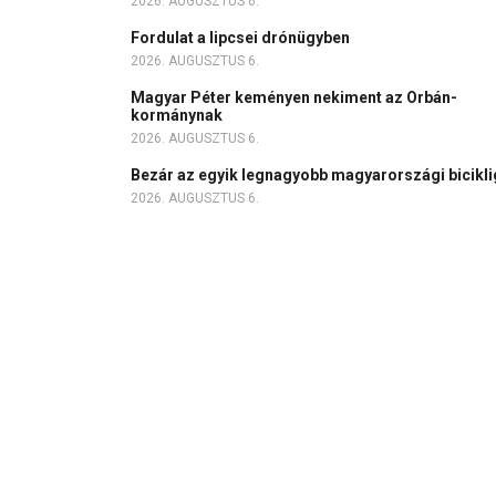
2026. AUGUSZTUS 6.
Fordulat a lipcsei drónügyben
2026. AUGUSZTUS 6.
Magyar Péter keményen nekiment az Orbán-
kormánynak
2026. AUGUSZTUS 6.
Bezár az egyik legnagyobb magyarországi bicikl
2026. AUGUSZTUS 6.