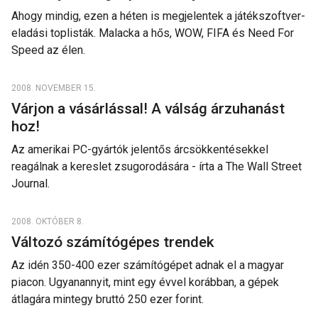
Ahogy mindig, ezen a héten is megjelentek a játékszoftver-
eladási toplisták. Malacka a hős, WOW, FIFA és Need For
Speed az élen.
2008. NOVEMBER 15.
Várjon a vásárlással! A válság árzuhanást
hoz!
Az amerikai PC-gyártók jelentős árcsökkentésekkel
reagálnak a kereslet zsugorodására - írta a The Wall Street
Journal.
2008. OKTÓBER 8.
Változó számítógépes trendek
Az idén 350-400 ezer számítógépet adnak el a magyar
piacon. Ugyanannyit, mint egy évvel korábban, a gépek
átlagára mintegy bruttó 250 ezer forint.