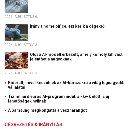
2026. AUGUSZTUS 6.
Irány a home office, ezt kérik a cégektől
2026. AUGUSZTUS 3.
Olcsó AI-modell érkezett, amely komoly kihívást
jelenthet a nagyoknak
2026. AUGUSZTUS 3.
Kiderült, mivel készülnek az AI-korszakra a világ legnagyobb
vállalatai
Tízmilliárd eurós AI-program indul: a kkv-k előtt is új
lehetőségek nyílnak
A Samsung megkongatta a vészharangot
CÉGVEZETÉS & IRÁNYÍTÁS