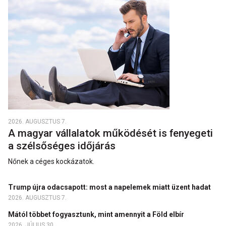
2026. AUGUSZTUS 7.
A magyar vállalatok működését is fenyegeti
a szélsőséges időjárás
Nőnek a céges kockázatok.
Trump újra odacsapott: most a napelemek miatt üzent hadat
2026. AUGUSZTUS 7.
Mától többet fogyasztunk, mint amennyit a Föld elbír
2026. JÚLIUS 30.