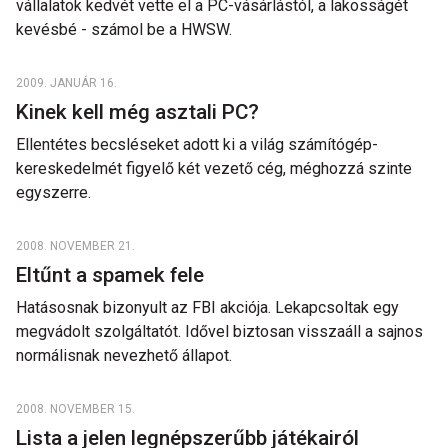
vállalatok kedvét vette el a PC-vásárlástól, a lakosságét
kevésbé - számol be a HWSW.
2009. JANUÁR 16.
Kinek kell még asztali PC?
Ellentétes becsléseket adott ki a világ számítógép-
kereskedelmét figyelő két vezető cég, méghozzá szinte
egyszerre.
2008. NOVEMBER 21.
Eltűnt a spamek fele
Hatásosnak bizonyult az FBI akciója. Lekapcsoltak egy
megvádolt szolgáltatót. Idővel biztosan visszaáll a sajnos
normálisnak nevezhető állapot.
2008. NOVEMBER 15.
Lista a jelen legnépszerűbb játékairól