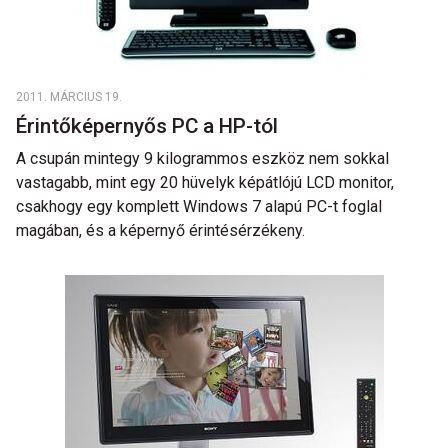
2011. MÁRCIUS 19.
Érintőképernyős PC a HP-tól
A csupán mintegy 9 kilogrammos eszköz nem sokkal
vastagabb, mint egy 20 hüvelyk képátlójú LCD monitor,
csakhogy egy komplett Windows 7 alapú PC-t foglal
magában, és a képernyő érintésérzékeny.