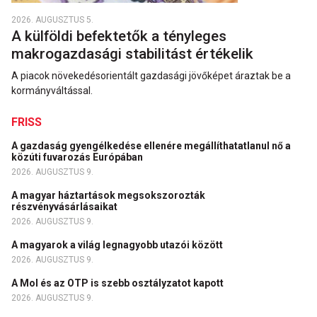
2026. AUGUSZTUS 5.
A külföldi befektetők a tényleges
makrogazdasági stabilitást értékelik
A piacok növekedésorientált gazdasági jövőképet áraztak be a
kormányváltással.
FRISS
A gazdaság gyengélkedése ellenére megállíthatatlanul nő a
közúti fuvarozás Európában
2026. AUGUSZTUS 9.
A magyar háztartások megsokszorozták
részvényvásárlásaikat
2026. AUGUSZTUS 9.
A magyarok a világ legnagyobb utazói között
2026. AUGUSZTUS 9.
A Mol és az OTP is szebb osztályzatot kapott
2026. AUGUSZTUS 9.