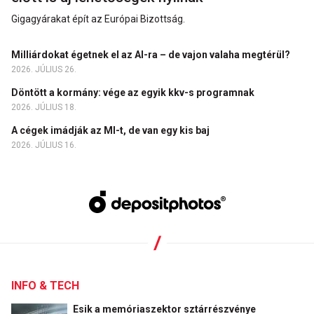
Gigagyárakat épít az Európai Bizottság.
Milliárdokat égetnek el az AI-ra – de vajon valaha megtérül?
2026. JÚLIUS 26.
Döntött a kormány: vége az egyik kkv-s programnak
2026. JÚLIUS 18.
A cégek imádják az MI-t, de van egy kis baj
2026. JÚLIUS 16.
INFO & TECH
Esik a memóriaszektor sztárrészvénye