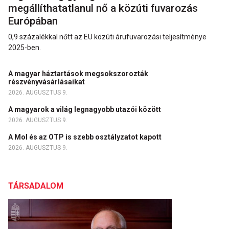
megállíthatatlanul nő a közúti fuvarozás
Európában
0,9 százalékkal nőtt az EU közúti árufuvarozási teljesítménye
2025-ben.
A magyar háztartások megsokszorozták
részvényvásárlásaikat
2026. AUGUSZTUS 9.
A magyarok a világ legnagyobb utazói között
2026. AUGUSZTUS 9.
A Mol és az OTP is szebb osztályzatot kapott
2026. AUGUSZTUS 9.
TÁRSADALOM