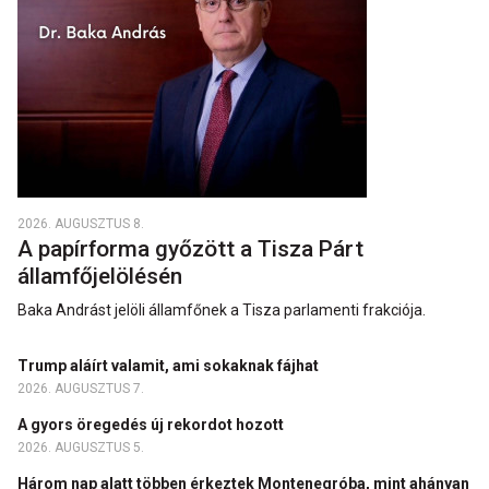
2026. AUGUSZTUS 8.
A papírforma győzött a Tisza Párt
államfőjelölésén
Baka Andrást jelöli államfőnek a Tisza parlamenti frakciója.
Trump aláírt valamit, ami sokaknak fájhat
2026. AUGUSZTUS 7.
A gyors öregedés új rekordot hozott
2026. AUGUSZTUS 5.
Három nap alatt többen érkeztek Montenegróba, mint ahányan