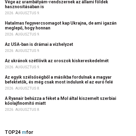
Vége az urambátyám-rendszernek az állami földek
hasznosításában is
2026. AUGUSZTUS 9.
Hatalmas fegyvercsomagot kap Ukrajna, de ami igazán
meglepő, hogy honnan
2026. AUGUSZTUS 9.
Az USA-ban is drámai a vízhelyzet
2026. AUGUSZTUS 9.
Az ukránok szétlövik az oroszok kiskereskedelmét
2026. AUGUSZTUS 9.
Az egyik szélsőségből a másikba fordulnak a magyar
befektetők, és még csak most indulunk el az euró felé
2026. AUGUSZTUS 8.
A Ryanair behúzza a féket a Mol által kiszemelt szerbiai
kőolajfinomító miatt
2026. AUGUSZTUS 8.
TOP24
m
for