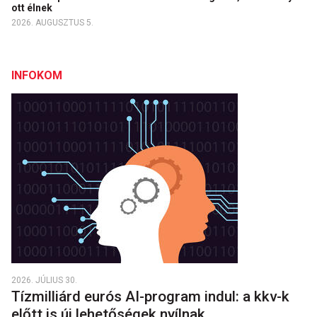
ott élnek
2026. AUGUSZTUS 5.
INFOKOM
2026. JÚLIUS 30.
Tízmilliárd eurós AI-program indul: a kkv-k
előtt is új lehetőségek nyílnak