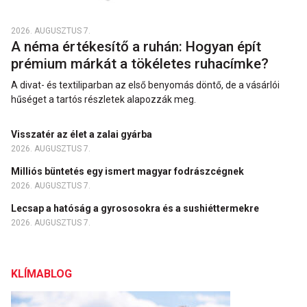
2026. AUGUSZTUS 7.
A néma értékesítő a ruhán: Hogyan épít
prémium márkát a tökéletes ruhacímke?
A divat- és textiliparban az első benyomás döntő, de a vásárlói
hűséget a tartós részletek alapozzák meg.
Visszatér az élet a zalai gyárba
2026. AUGUSZTUS 7.
Milliós büntetés egy ismert magyar fodrászcégnek
2026. AUGUSZTUS 7.
Lecsap a hatóság a gyrososokra és a sushiéttermekre
2026. AUGUSZTUS 7.
KLÍMABLOG