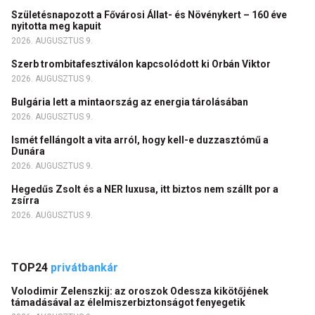
Születésnapozott a Fővárosi Állat- és Növénykert – 160 éve
nyitotta meg kapuit
2026. AUGUSZTUS 9.
Szerb trombitafesztiválon kapcsolódott ki Orbán Viktor
2026. AUGUSZTUS 9.
Bulgária lett a mintaország az energia tárolásában
2026. AUGUSZTUS 9.
Ismét fellángolt a vita arról, hogy kell-e duzzasztómű a
Dunára
2026. AUGUSZTUS 9.
Hegedűs Zsolt és a NER luxusa, itt biztos nem szállt por a
zsírra
2026. AUGUSZTUS 9.
TOP24
privátbankár
Volodimir Zelenszkij: az oroszok Odessza kikötőjének
támadásával az élelmiszerbiztonságot fenyegetik