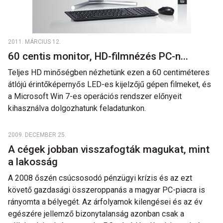
2011. MÁRCIUS 12.
60 centis monitor, HD-filmnézés PC-n...
Teljes HD minőségben nézhetünk ezen a 60 centiméteres
átlójú érintőképernyős LED-es kijelzőjű gépen filmeket, és
a Microsoft Win 7-es operációs rendszer előnyeit
kihasználva dolgozhatunk feladatunkon.
2009. DECEMBER 25.
A cégek jobban visszafogták magukat, mint
a lakosság
A 2008 őszén csúcsosodó pénzügyi krízis és az ezt
követő gazdasági összeroppanás a magyar PC-piacra is
rányomta a bélyegét. Az árfolyamok kilengései és az év
egészére jellemző bizonytalanság azonban csak a