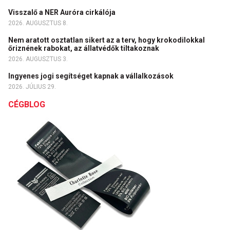
Visszalő a NER Auróra cirkálója
2026. AUGUSZTUS 8.
Nem aratott osztatlan sikert az a terv, hogy krokodilokkal
őriznének rabokat, az állatvédők tiltakoznak
2026. AUGUSZTUS 3.
Ingyenes jogi segítséget kapnak a vállalkozások
2026. JÚLIUS 29.
CÉGBLOG