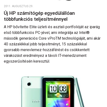
2011. AUGUSZTUS 29.
Új HP számítógép egyedülállóan
többfunkciós teljesítménnyel
A HP bővítette Elite üzleti és asztali portfolióját az iparág
első többfunkciós PC-jével, ami integrálja az Intel®
második generációs Core vProTM technológiáját, ami akár
40 százalékkal jobb teljesítményt, 15 százalékkal
gyorsabb merevlemez-hozzáférést és csökkentett
várakozást eredményez a távoli IT-menedzsment
egyszerűsítésén keresztül.