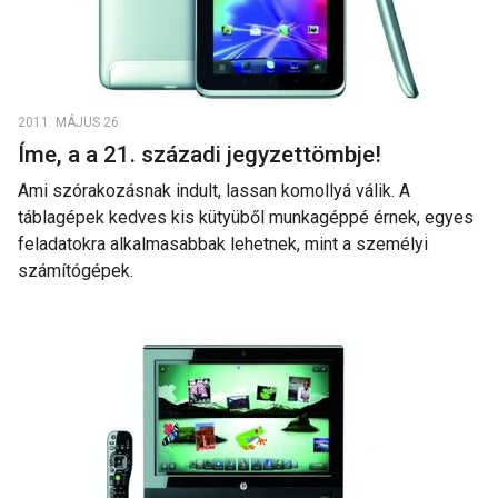
2011. MÁJUS 26.
Íme, a a 21. századi jegyzettömbje!
Ami szórakozásnak indult, lassan komollyá válik. A
táblagépek kedves kis kütyüből munkagéppé érnek, egyes
feladatokra alkalmasabbak lehetnek, mint a személyi
számítógépek.