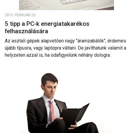
2015. FEBRUÁR 23.
5 tipp a PC-k energiatakarékos
felhasználására
Az asztali gépek alapvetően nagy "áramzabálók", érdemes
újabb típusra, vagy laptopra váltani. De javíthatunk valamit a
helyzeten azzal is, ha odafigyelünk néhány dologra.