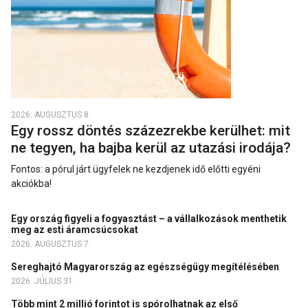
2026. AUGUSZTUS 8.
Egy rossz döntés százezrekbe kerülhet: mit
ne tegyen, ha bajba kerül az utazási irodája?
Fontos: a pórul járt ügyfelek ne kezdjenek idő előtti egyéni
akciókba!
Egy ország figyeli a fogyasztást – a vállalkozások menthetik
meg az esti áramcsúcsokat
2026. AUGUSZTUS 7.
Sereghajtó Magyarország az egészségügy megítélésében
2026. JÚLIUS 31.
Több mint 2 millió forintot is spórolhatnak az első