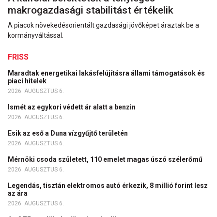
makrogazdasági stabilitást értékelik
A piacok növekedésorientált gazdasági jövőképet áraztak be a
kormányváltással.
FRISS
Maradtak energetikai lakásfelújításra állami támogatások és
piaci hitelek
2026. AUGUSZTUS 6.
Ismét az egykori védett ár alatt a benzin
2026. AUGUSZTUS 6.
Esik az eső a Duna vízgyűjtő területén
2026. AUGUSZTUS 6.
Mérnöki csoda született, 110 emelet magas úszó szélerőmű
2026. AUGUSZTUS 6.
Legendás, tisztán elektromos autó érkezik, 8 millió forint lesz
az ára
2026. AUGUSZTUS 6.