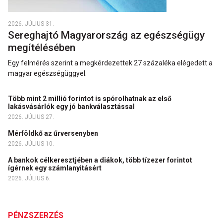
2026. JÚLIUS 31.
Sereghajtó Magyarország az egészségügy
megítélésében
Egy felmérés szerint a megkérdezettek 27 százaléka elégedett a
magyar egészségüggyel.
Több mint 2 millió forintot is spórolhatnak az első
lakásvásárlók egy jó bankválasztással
2026. JÚLIUS 27.
Mérföldkő az űrversenyben
2026. JÚLIUS 10.
A bankok célkeresztjében a diákok, több tízezer forintot
ígérnek egy számlanyitásért
2026. JÚLIUS 6.
PÉNZSZERZÉS