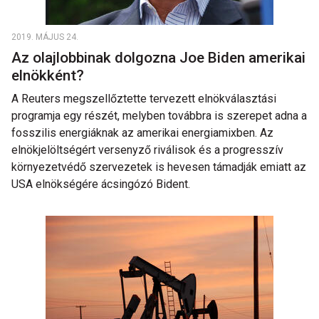
2019. MÁJUS 24.
Az olajlobbinak dolgozna Joe Biden amerikai
elnökként?
A Reuters megszellőztette tervezett elnökválasztási
programja egy részét, melyben továbbra is szerepet adna a
fosszilis energiáknak az amerikai energiamixben. Az
elnökjelöltségért versenyző riválisok és a progresszív
környezetvédő szervezetek is hevesen támadják emiatt az
USA elnökségére ácsingózó Bident.