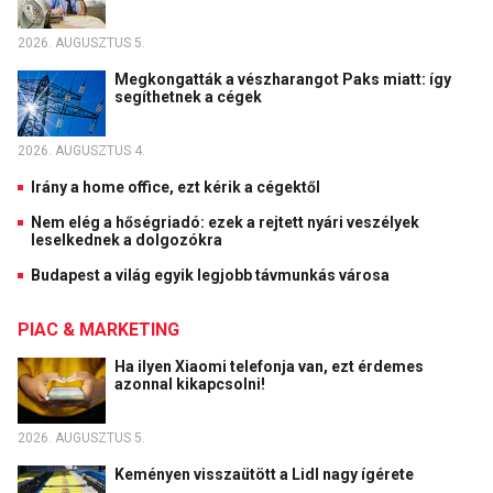
2026. AUGUSZTUS 5.
Megkongatták a vészharangot Paks miatt: így
segíthetnek a cégek
2026. AUGUSZTUS 4.
Irány a home office, ezt kérik a cégektől
Nem elég a hőségriadó: ezek a rejtett nyári veszélyek
leselkednek a dolgozókra
Budapest a világ egyik legjobb távmunkás városa
PIAC & MARKETING
Ha ilyen Xiaomi telefonja van, ezt érdemes
azonnal kikapcsolni!
2026. AUGUSZTUS 5.
Keményen visszaütött a Lidl nagy ígérete