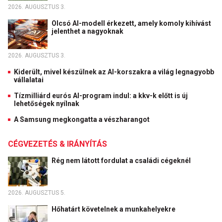
2026. AUGUSZTUS 3.
Olcsó AI-modell érkezett, amely komoly kihívást
jelenthet a nagyoknak
2026. AUGUSZTUS 3.
Kiderült, mivel készülnek az AI-korszakra a világ legnagyobb
vállalatai
Tízmilliárd eurós AI-program indul: a kkv-k előtt is új
lehetőségek nyílnak
A Samsung megkongatta a vészharangot
CÉGVEZETÉS & IRÁNYÍTÁS
Rég nem látott fordulat a családi cégeknél
2026. AUGUSZTUS 5.
Hőhatárt követelnek a munkahelyekre