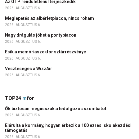
Az OTP rendületlenül terjeszkedik
2026. AUGUSZTUS 6.
Meglepetés az albérletpiacon, nincs roham
2026. AUGUSZTUS 6.
Nagy drágulás jöhet a pontypiacon
2026. AUGUSZTUS 6.
Esik a memóriaszektor sztárrészvénye
2026. AUGUSZTUS 6.
Veszteséges a WizzAir
2026. AUGUSZTUS 6.
TOP24
m
for
Ők biztosan megússzák a ledolgozós szombatot
2026. AUGUSZTUS 6.
Elárulta a kormány, hogyan érkezik a 100 ezres iskolakezdési
támogatás
2026. AUGUSZTUS 6.