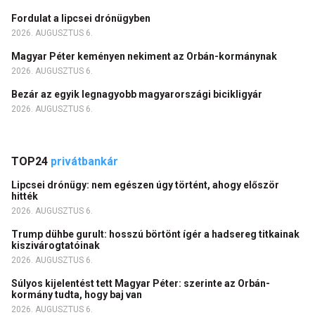
Fordulat a lipcsei drónügyben
2026. AUGUSZTUS 6.
Magyar Péter keményen nekiment az Orbán-kormánynak
2026. AUGUSZTUS 6.
Bezár az egyik legnagyobb magyarországi bicikligyár
2026. AUGUSZTUS 6.
TOP24
privátbankár
Lipcsei drónügy: nem egészen úgy történt, ahogy először
hitték
2026. AUGUSZTUS 6.
Trump dühbe gurult: hosszú börtönt ígér a hadsereg titkainak
kiszivárogtatóinak
2026. AUGUSZTUS 6.
Súlyos kijelentést tett Magyar Péter: szerinte az Orbán-
kormány tudta, hogy baj van
2026. AUGUSZTUS 6.