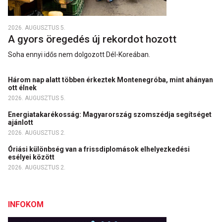
2026. AUGUSZTUS 5.
A gyors öregedés új rekordot hozott
Soha ennyi idős nem dolgozott Dél-Koreában.
Három nap alatt többen érkeztek Montenegróba, mint ahányan
ott élnek
2026. AUGUSZTUS 5.
Energiatakarékosság: Magyarország szomszédja segítséget
ajánlott
2026. AUGUSZTUS 2.
Óriási különbség van a frissdiplomások elhelyezkedési
esélyei között
2026. AUGUSZTUS 2.
INFOKOM