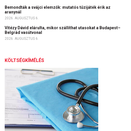
Bemondták a svájci elemzők: mutatós tűzijáték érik az
aranynál
2026. AUGUSZTUS 6.
Vitézy Dávid elárulta, mikor szállíthat utasokat a Budapest–
Belgrád vasútvonal
2026. AUGUSZTUS 6.
KÖLTSÉGKÍMÉLÉS