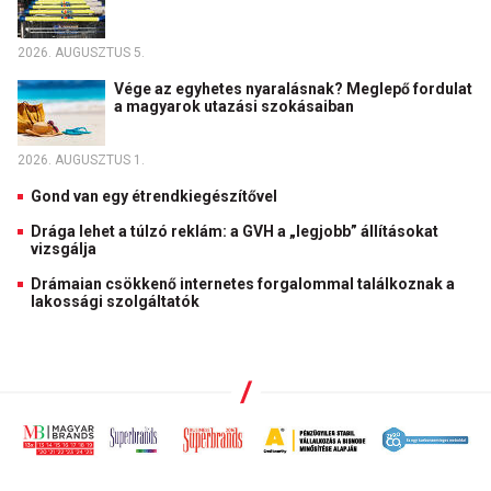
2026. AUGUSZTUS 5.
Vége az egyhetes nyaralásnak? Meglepő fordulat
a magyarok utazási szokásaiban
2026. AUGUSZTUS 1.
Gond van egy étrendkiegészítővel
Drága lehet a túlzó reklám: a GVH a „legjobb” állításokat
vizsgálja
Drámaian csökkenő internetes forgalommal találkoznak a
lakossági szolgáltatók