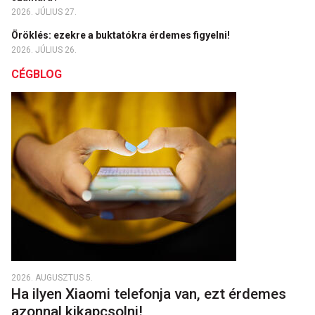
2026. JÚLIUS 27.
Öröklés: ezekre a buktatókra érdemes figyelni!
2026. JÚLIUS 26.
CÉGBLOG
2026. AUGUSZTUS 5.
Ha ilyen Xiaomi telefonja van, ezt érdemes
azonnal kikapcsolni!