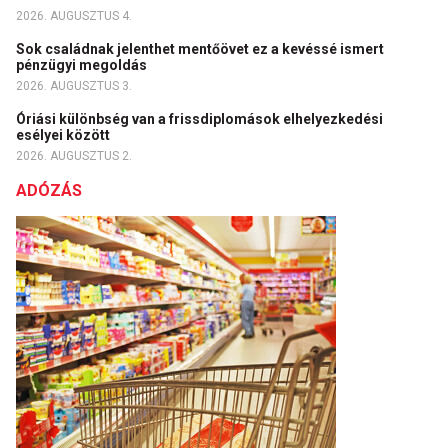
2026. AUGUSZTUS 4.
Sok családnak jelenthet mentőövet ez a kevéssé ismert
pénzügyi megoldás
2026. AUGUSZTUS 3.
Óriási különbség van a frissdiplomások elhelyezkedési
esélyei között
2026. AUGUSZTUS 2.
ADÓZÁS