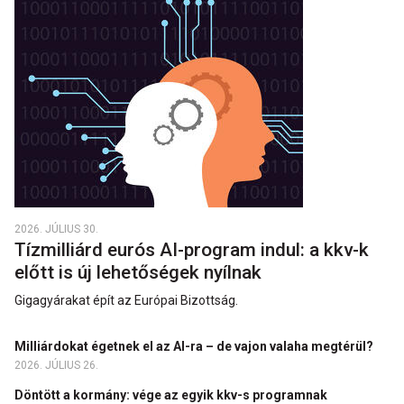
2026. JÚLIUS 30.
Tízmilliárd eurós AI-program indul: a kkv-k
előtt is új lehetőségek nyílnak
Gigagyárakat épít az Európai Bizottság.
Milliárdokat égetnek el az AI-ra – de vajon valaha megtérül?
2026. JÚLIUS 26.
Döntött a kormány: vége az egyik kkv-s programnak