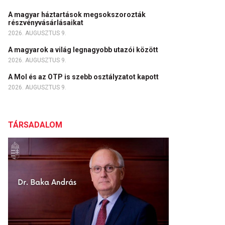
A magyar háztartások megsokszorozták
részvényvásárlásaikat
2026. AUGUSZTUS 9.
A magyarok a világ legnagyobb utazói között
2026. AUGUSZTUS 9.
A Mol és az OTP is szebb osztályzatot kapott
2026. AUGUSZTUS 9.
TÁRSADALOM