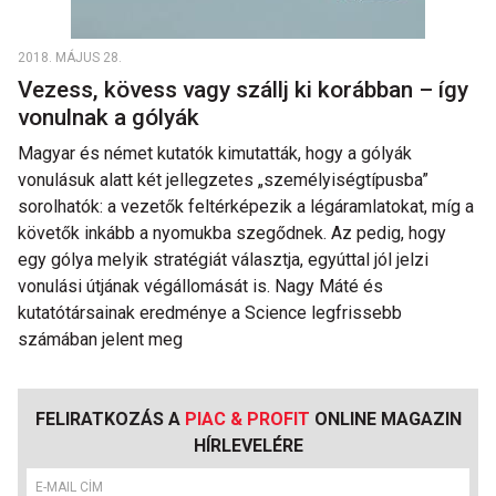
2018. MÁJUS 28.
Vezess, kövess vagy szállj ki korábban – így
vonulnak a gólyák
Magyar és német kutatók kimutatták, hogy a gólyák
vonulásuk alatt két jellegzetes „személyiségtípusba”
sorolhatók: a vezetők feltérképezik a légáramlatokat, míg a
követők inkább a nyomukba szegődnek. Az pedig, hogy
egy gólya melyik stratégiát választja, egyúttal jól jelzi
vonulási útjának végállomását is. Nagy Máté és
kutatótársainak eredménye a Science legfrissebb
számában jelent meg
FELIRATKOZÁS A
PIAC & PROFIT
ONLINE MAGAZIN
HÍRLEVELÉRE