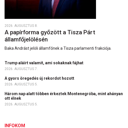
2026. AUGUSZTUS 8.
A papírforma győzött a Tisza Párt
államfőjelölésén
Baka Andrást jelöli államfőnek a Tisza parlamenti frakciója.
Trump aláírt valamit, ami sokaknak fájhat
2026. AUGUSZTUS 7.
A gyors öregedés új rekordot hozott
2026. AUGUSZTUS 5.
Három nap alatt többen érkeztek Montenegróba, mint ahányan
ott élnek
2026. AUGUSZTUS 5.
INFOKOM