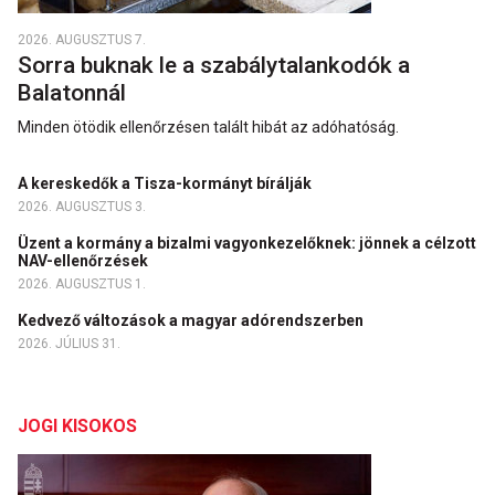
2026. AUGUSZTUS 7.
Sorra buknak le a szabálytalankodók a
Balatonnál
Minden ötödik ellenőrzésen talált hibát az adóhatóság.
A kereskedők a Tisza-kormányt bírálják
2026. AUGUSZTUS 3.
Üzent a kormány a bizalmi vagyonkezelőknek: jönnek a célzott
NAV-ellenőrzések
2026. AUGUSZTUS 1.
Kedvező változások a magyar adórendszerben
2026. JÚLIUS 31.
JOGI KISOKOS