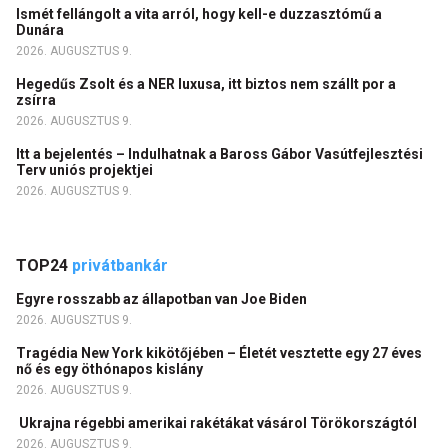
Ismét fellángolt a vita arról, hogy kell-e duzzasztómű a
Dunára
2026. AUGUSZTUS 9.
Hegedűs Zsolt és a NER luxusa, itt biztos nem szállt por a
zsírra
2026. AUGUSZTUS 9.
Itt a bejelentés – Indulhatnak a Baross Gábor Vasútfejlesztési
Terv uniós projektjei
2026. AUGUSZTUS 9.
TOP24
privátbankár
Egyre rosszabb az állapotban van Joe Biden
2026. AUGUSZTUS 9.
Tragédia New York kikötőjében – Életét vesztette egy 27 éves
nő és egy öthónapos kislány
2026. AUGUSZTUS 9.
Ukrajna régebbi amerikai rakétákat vásárol Törökországtól
2026. AUGUSZTUS 9.