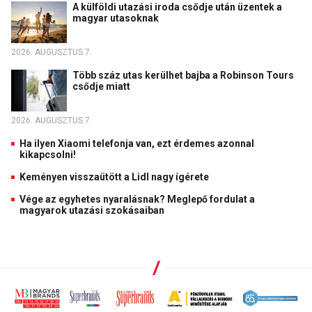
A külföldi utazási iroda csődje után üzentek a
magyar utasoknak
2026. AUGUSZTUS 7.
Több száz utas kerülhet bajba a Robinson Tours
csődje miatt
2026. AUGUSZTUS 7.
Ha ilyen Xiaomi telefonja van, ezt érdemes azonnal
kikapcsolni!
Keményen visszaütött a Lidl nagy ígérete
Vége az egyhetes nyaralásnak? Meglepő fordulat a
magyarok utazási szokásaiban