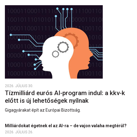
2026. JÚLIUS 30.
Tízmilliárd eurós AI-program indul: a kkv-k
előtt is új lehetőségek nyílnak
Gigagyárakat épít az Európai Bizottság.
Milliárdokat égetnek el az AI-ra – de vajon valaha megtérül?
2026. JÚLIUS 26.