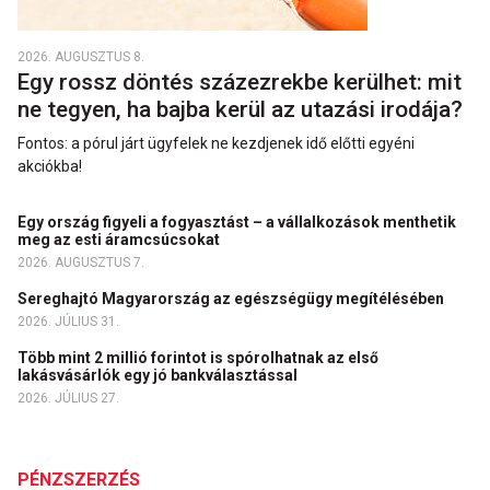
2026. AUGUSZTUS 8.
Egy rossz döntés százezrekbe kerülhet: mit
ne tegyen, ha bajba kerül az utazási irodája?
Fontos: a pórul járt ügyfelek ne kezdjenek idő előtti egyéni
akciókba!
Egy ország figyeli a fogyasztást – a vállalkozások menthetik
meg az esti áramcsúcsokat
2026. AUGUSZTUS 7.
Sereghajtó Magyarország az egészségügy megítélésében
2026. JÚLIUS 31.
Több mint 2 millió forintot is spórolhatnak az első
lakásvásárlók egy jó bankválasztással
2026. JÚLIUS 27.
PÉNZSZERZÉS