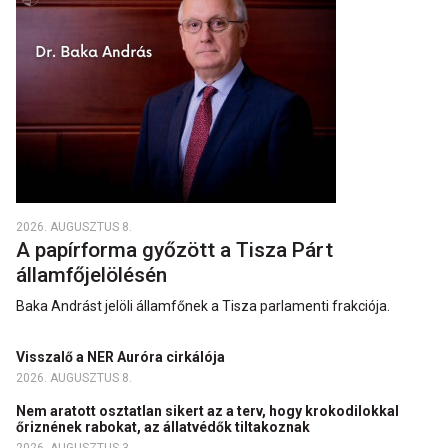
2026. AUGUSZTUS 8.
A papírforma győzött a Tisza Párt
államfőjelölésén
Baka Andrást jelöli államfőnek a Tisza parlamenti frakciója.
Visszalő a NER Auróra cirkálója
2026. AUGUSZTUS 8.
Nem aratott osztatlan sikert az a terv, hogy krokodilokkal
őriznének rabokat, az állatvédők tiltakoznak