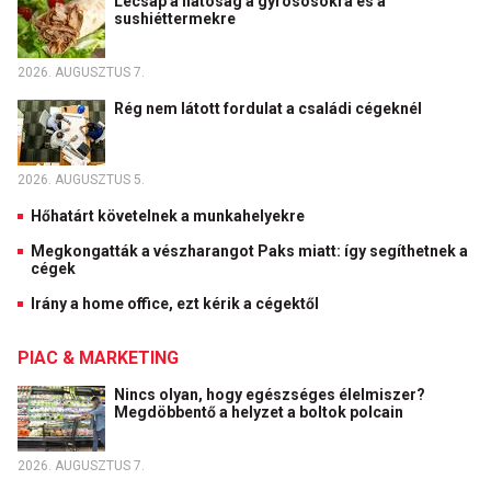
Lecsap a hatóság a gyrososokra és a
sushiéttermekre
2026. AUGUSZTUS 7.
Rég nem látott fordulat a családi cégeknél
2026. AUGUSZTUS 5.
Hőhatárt követelnek a munkahelyekre
Megkongatták a vészharangot Paks miatt: így segíthetnek a
cégek
Irány a home office, ezt kérik a cégektől
PIAC & MARKETING
Nincs olyan, hogy egészséges élelmiszer?
Megdöbbentő a helyzet a boltok polcain
2026. AUGUSZTUS 7.