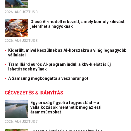
2026. AUGUSZTUS 3.
Olcsó AI-modell érkezett, amely komoly kihívást
jelenthet a nagyoknak
2026. AUGUSZTUS 3.
Kiderült, mivel készülnek az AI-korszakra a világ legnagyobb
vállalatai
Tízmilliárd eurós AI-program indul: a kkv-k előtt is új
lehetőségek nyílnak
A Samsung megkongatta a vészharangot
CÉGVEZETÉS & IRÁNYÍTÁS
Egy ország figyeli a fogyasztást – a
vállalkozások menthetik meg az esti
áramcsúcsokat
2026. AUGUSZTUS 7.