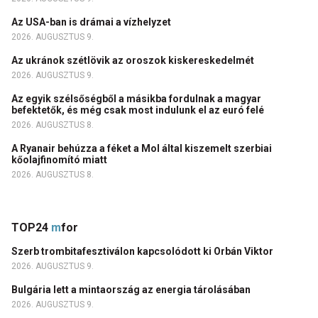
Az USA-ban is drámai a vízhelyzet
2026. AUGUSZTUS 9.
Az ukránok szétlövik az oroszok kiskereskedelmét
2026. AUGUSZTUS 9.
Az egyik szélsőségből a másikba fordulnak a magyar
befektetők, és még csak most indulunk el az euró felé
2026. AUGUSZTUS 8.
A Ryanair behúzza a féket a Mol által kiszemelt szerbiai
kőolajfinomító miatt
2026. AUGUSZTUS 8.
TOP24
m
for
Szerb trombitafesztiválon kapcsolódott ki Orbán Viktor
2026. AUGUSZTUS 9.
Bulgária lett a mintaország az energia tárolásában
2026. AUGUSZTUS 9.