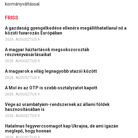
kormányváltással.
FRISS
A gazdaság gyengélkedése ellenére megállíthatatlanul nő a
közúti fuvarozás Európában
2026. AUGUSZTUS 9.
A magyar háztartások megsokszorozták
részvényvásárlásaikat
2026. AUGUSZTUS 9.
A magyarok a világ legnagyobb utazói között
2026. AUGUSZTUS 9.
A Mol és az OTP is szebb osztályzatot kapott
2026. AUGUSZTUS 9.
Vége az urambátyám-rendszernek az állami földek
hasznosításában is
2026. AUGUSZTUS 9.
Hatalmas fegyvercsomagot kap Ukrajna, de ami igazán
meglepő, hogy honnan
2026. AUGUSZTUS 9.