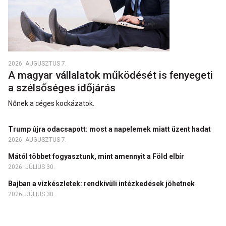
2026. AUGUSZTUS 7.
A magyar vállalatok működését is fenyegeti
a szélsőséges időjárás
Nőnek a céges kockázatok.
Trump újra odacsapott: most a napelemek miatt üzent hadat
2026. AUGUSZTUS 7.
Mától többet fogyasztunk, mint amennyit a Föld elbír
2026. JÚLIUS 30.
Bajban a vízkészletek: rendkívüli intézkedések jöhetnek
2026. JÚLIUS 30.