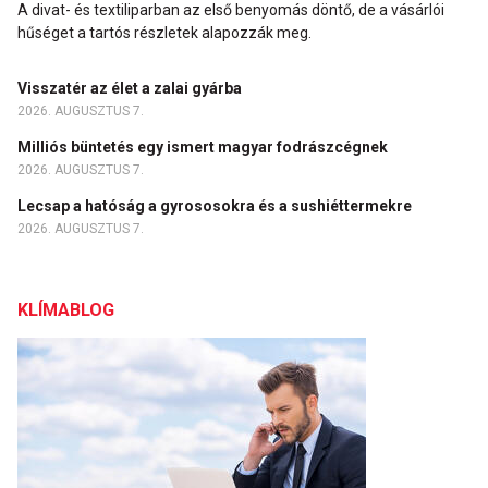
A divat- és textiliparban az első benyomás döntő, de a vásárlói
hűséget a tartós részletek alapozzák meg.
Visszatér az élet a zalai gyárba
2026. AUGUSZTUS 7.
Milliós büntetés egy ismert magyar fodrászcégnek
2026. AUGUSZTUS 7.
Lecsap a hatóság a gyrososokra és a sushiéttermekre
2026. AUGUSZTUS 7.
KLÍMABLOG