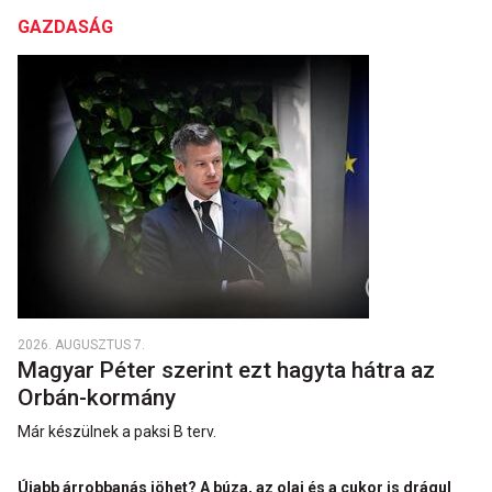
GAZDASÁG
2026. AUGUSZTUS 7.
Magyar Péter szerint ezt hagyta hátra az
Orbán-kormány
Már készülnek a paksi B terv.
Újabb árrobbanás jöhet? A búza, az olaj és a cukor is drágul