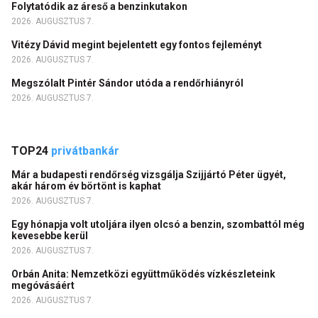
Folytatódik az áreső a benzinkutakon
2026. AUGUSZTUS 7.
Vitézy Dávid megint bejelentett egy fontos fejleményt
2026. AUGUSZTUS 7.
Megszólalt Pintér Sándor utóda a rendőrhiányról
2026. AUGUSZTUS 7.
TOP24
privátbankár
Már a budapesti rendőrség vizsgálja Szijjártó Péter ügyét,
akár három év börtönt is kaphat
2026. AUGUSZTUS 7.
Egy hónapja volt utoljára ilyen olcsó a benzin, szombattól még
kevesebbe kerül
2026. AUGUSZTUS 7.
Orbán Anita: Nemzetközi együttműködés vízkészleteink
megóvásáért
2026. AUGUSZTUS 7.