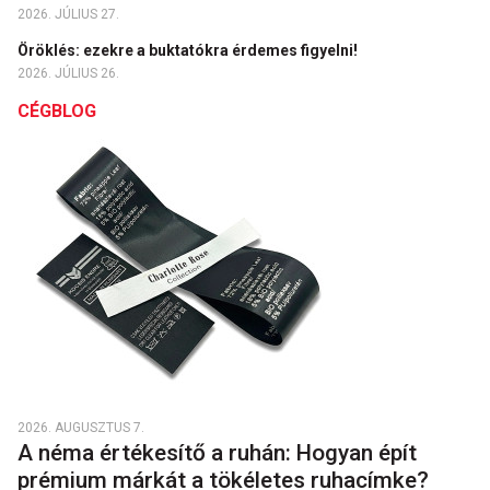
2026. JÚLIUS 27.
Öröklés: ezekre a buktatókra érdemes figyelni!
2026. JÚLIUS 26.
CÉGBLOG
2026. AUGUSZTUS 7.
A néma értékesítő a ruhán: Hogyan épít
prémium márkát a tökéletes ruhacímke?