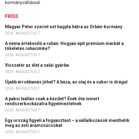
kormányváltással.
FRISS
Magyar Péter szerint ezt hagyta hátra az Orbán-kormány
2026. AUGUSZTUS 7.
A néma értékesítő a ruhán: Hogyan épít prémium márkát a
tökéletes ruhacímke?
2026. AUGUSZTUS 7.
Visszatér az élet a zalai gyárba
2026. AUGUSZTUS 7.
Újabb árrobbanás jöhet? A búza, az olaj és a cukor is drágul
2026. AUGUSZTUS 7.
A paksi leállás csak a kezdet? Évek óta ismert
rendszerkockázatra figyelmeztetnek
2026. AUGUSZTUS 7.
Egy ország figyeli a fogyasztást – a vállalkozások menthetik
meg az esti áramcsúcsokat
2026. AUGUSZTUS 7.