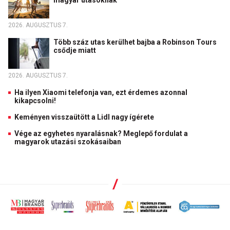
magyar utasoknak
2026. AUGUSZTUS 7.
Több száz utas kerülhet bajba a Robinson Tours
csődje miatt
2026. AUGUSZTUS 7.
Ha ilyen Xiaomi telefonja van, ezt érdemes azonnal
kikapcsolni!
Keményen visszaütött a Lidl nagy ígérete
Vége az egyhetes nyaralásnak? Meglepő fordulat a
magyarok utazási szokásaiban