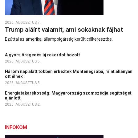
2026. AUGUSZTUS 7.
Trump aláírt valamit, ami sokaknak fájhat
Ezúttal az amerikai állampolgárság került célkeresztbe.
A gyors öregedés új rekordot hozott
2026. AUGUSZTUS 5.
Három nap alatt többen érkeztek Montenegróba, mint ahányan
ott élnek
2026. AUGUSZTUS 5.
Energiatakarékosság: Magyarország szomszédja segítséget
ajánlott
2026. AUGUSZTUS 2.
INFOKOM