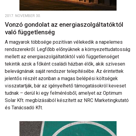
2017. NOVEMBER 30.
Vonzó gondolat az energiaszolgáltatóktól
való függetlenség
A magyarok többsége pozitívan vélekedik a napelemes
rendszerekről. Legfőbb előnyüknek a környezettudatosság
mellett az energiaszolgáltatóktól való függetlenséget
tekintik azok a főként családi házban élők, akik szívesen
belevágnának saját rendszer telepítésébe. Az érintettek
jelentős részét azonban a magas belépési költségek
visszatartják, bár az igényelhető támogatásokról keveset
tudnak – derül ki egy felmérésből, amelyet az Optimum
Solar Kft. megbízásából készített az NRC Marketingkutató
és Tanácsadó Kft.