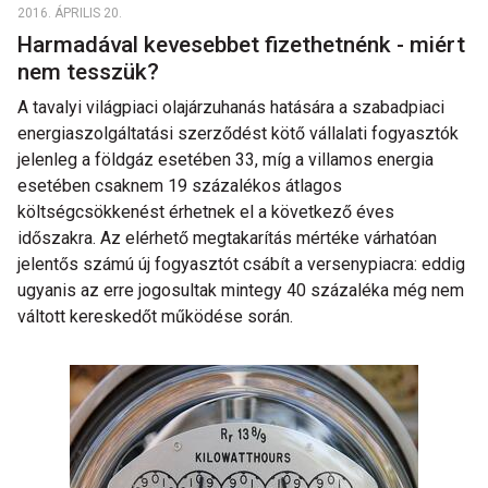
2016. ÁPRILIS 20.
Harmadával kevesebbet fizethetnénk - miért
nem tesszük?
A tavalyi világpiaci olajárzuhanás hatására a szabadpiaci
energiaszolgáltatási szerződést kötő vállalati fogyasztók
jelenleg a földgáz esetében 33, míg a villamos energia
esetében csaknem 19 százalékos átlagos
költségcsökkenést érhetnek el a következő éves
időszakra. Az elérhető megtakarítás mértéke várhatóan
jelentős számú új fogyasztót csábít a versenypiacra: eddig
ugyanis az erre jogosultak mintegy 40 százaléka még nem
váltott kereskedőt működése során.