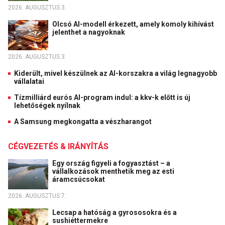
2026. AUGUSZTUS 3.
Olcsó AI-modell érkezett, amely komoly kihívást
jelenthet a nagyoknak
2026. AUGUSZTUS 3.
Kiderült, mivel készülnek az AI-korszakra a világ legnagyobb
vállalatai
Tízmilliárd eurós AI-program indul: a kkv-k előtt is új
lehetőségek nyílnak
A Samsung megkongatta a vészharangot
CÉGVEZETÉS & IRÁNYÍTÁS
Egy ország figyeli a fogyasztást – a
vállalkozások menthetik meg az esti
áramcsúcsokat
2026. AUGUSZTUS 7.
Lecsap a hatóság a gyrososokra és a
sushiéttermekre