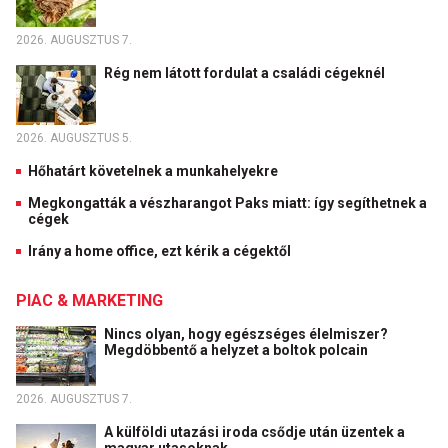
2026. AUGUSZTUS 7.
Rég nem látott fordulat a családi cégeknél
2026. AUGUSZTUS 5.
Hőhatárt követelnek a munkahelyekre
Megkongatták a vészharangot Paks miatt: így segíthetnek a
cégek
Irány a home office, ezt kérik a cégektől
PIAC & MARKETING
Nincs olyan, hogy egészséges élelmiszer?
Megdöbbentő a helyzet a boltok polcain
2026. AUGUSZTUS 7.
A külföldi utazási iroda csődje után üzentek a