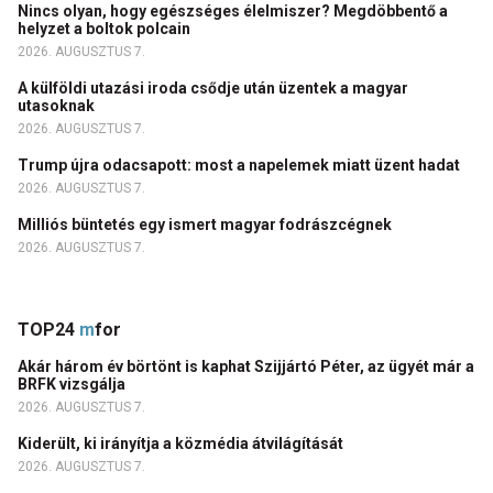
Nincs olyan, hogy egészséges élelmiszer? Megdöbbentő a
helyzet a boltok polcain
2026. AUGUSZTUS 7.
A külföldi utazási iroda csődje után üzentek a magyar
utasoknak
2026. AUGUSZTUS 7.
Trump újra odacsapott: most a napelemek miatt üzent hadat
2026. AUGUSZTUS 7.
Milliós büntetés egy ismert magyar fodrászcégnek
2026. AUGUSZTUS 7.
TOP24
m
for
Akár három év börtönt is kaphat Szijjártó Péter, az ügyét már a
BRFK vizsgálja
2026. AUGUSZTUS 7.
Kiderült, ki irányítja a közmédia átvilágítását
2026. AUGUSZTUS 7.