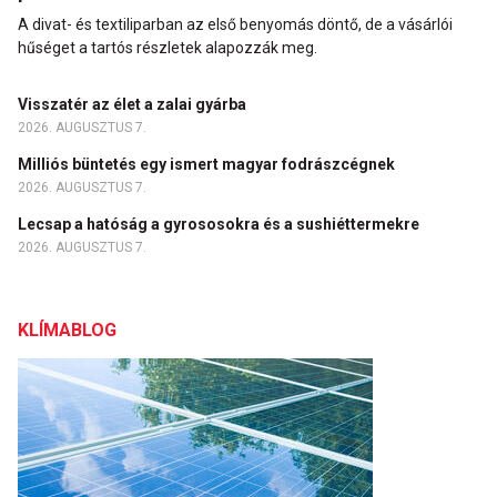
A divat- és textiliparban az első benyomás döntő, de a vásárlói
hűséget a tartós részletek alapozzák meg.
Visszatér az élet a zalai gyárba
2026. AUGUSZTUS 7.
Milliós büntetés egy ismert magyar fodrászcégnek
2026. AUGUSZTUS 7.
Lecsap a hatóság a gyrososokra és a sushiéttermekre
2026. AUGUSZTUS 7.
KLÍMABLOG