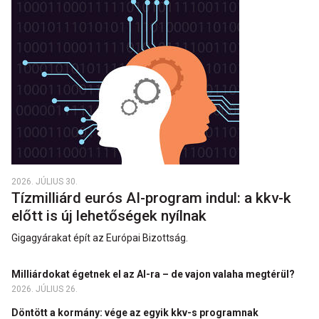
2026. JÚLIUS 30.
Tízmilliárd eurós AI-program indul: a kkv-k
előtt is új lehetőségek nyílnak
Gigagyárakat épít az Európai Bizottság.
Milliárdokat égetnek el az AI-ra – de vajon valaha megtérül?
2026. JÚLIUS 26.
Döntött a kormány: vége az egyik kkv-s programnak