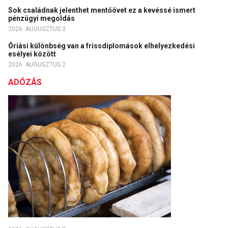
Sok családnak jelenthet mentőövet ez a kevéssé ismert
pénzügyi megoldás
2026. AUGUSZTUS 3.
Óriási különbség van a frissdiplomások elhelyezkedési
esélyei között
2026. AUGUSZTUS 2.
ADÓZÁS