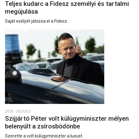
Teljes kudarc a Fidesz személyi és tartalmi
megújulása
Saját esélyét játssza el a Fidesz.
2026. JÚLIUS 2.
Szijjártó Péter volt külügyminiszter mélyen
belenyúlt a zsírosbödönbe
Szerette a volt külügyminiszter a luxust.