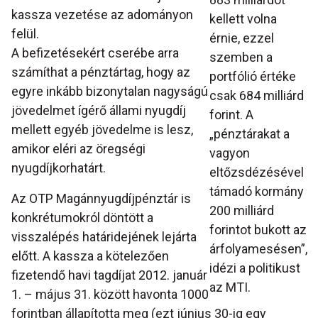
kassza vezetése az adományon
kellett volna
felül.
érnie, ezzel
A befizetésekért cserébe arra
szemben a
számíthat a pénztártag, hogy az
portfólió értéke
egyre inkább bizonytalan nagyságú
csak 684 milliárd
jövedelmet ígérő állami nyugdíj
forint. A
mellett egyéb jövedelme is lesz,
„pénztárakat a
amikor eléri az öregségi
vagyon
nyugdíjkorhatárt.
eltőzsdézésével
támadó kormány
Az OTP Magánnyugdíjpénztár is
200 milliárd
konkrétumokról döntött a
forintot bukott az
visszalépés határidejének lejárta
árfolyamesésen”,
előtt. A kassza a kötelezően
idézi a politikust
fizetendő havi tagdíjat 2012. január
az MTI.
1. – május 31. között havonta 1000
forintban állapította meg (ezt június 30-ig egy