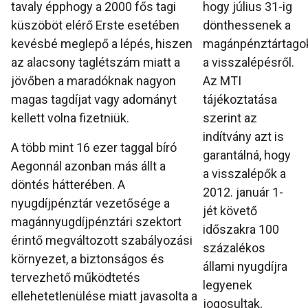
tavaly épphogy a 2000 fős tagi
hogy július 31-ig
küszöböt elérő Erste esetében
dönthessenek a
kevésbé meglepő a lépés, hiszen
magánpénztártago
az alacsony taglétszám miatt a
a visszalépésről.
jövőben a maradóknak nagyon
Az MTI
magas tagdíjat vagy adományt
tájékoztatása
kellett volna fizetniük.
szerint az
indítvány azt is
A több mint 16 ezer taggal bíró
garantálná, hogy
Aegonnál azonban más állt a
a visszalépők a
döntés hátterében. A
2012. január 1-
nyugdíjpénztár vezetősége a
jét követő
magánnyugdíjpénztári szektort
időszakra 100
érintő megváltozott szabályozási
százalékos
környezet, a biztonságos és
állami nyugdíjra
tervezhető működtetés
legyenek
ellehetetlenülése miatt javasolta a
jogosultak,