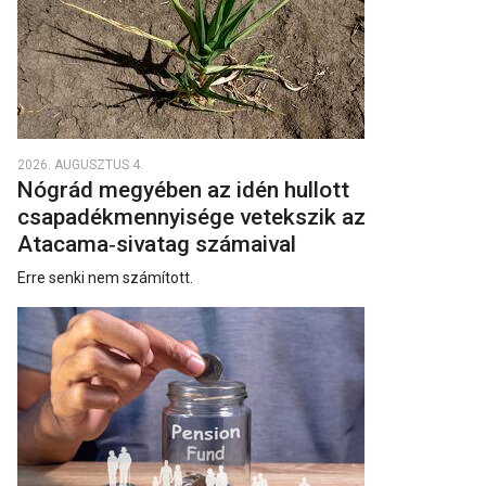
2026. AUGUSZTUS 4.
Nógrád megyében az idén hullott
csapadékmennyisége vetekszik az
Atacama‑sivatag számaival
Erre senki nem számított.