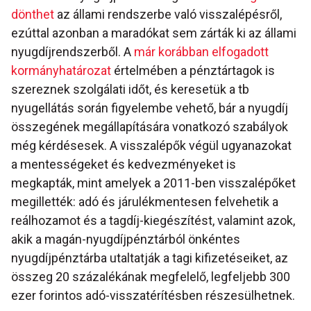
dönthet
az állami rendszerbe való visszalépésről,
ezúttal azonban a maradókat sem zárták ki az állami
nyugdíjrendszerből. A
már korábban elfogadott
kormányhatározat
értelmében a pénztártagok is
szereznek szolgálati időt, és keresetük a tb
nyugellátás során figyelembe vehető, bár a nyugdíj
összegének megállapítására vonatkozó szabályok
még kérdésesek. A visszalépők végül ugyanazokat
a mentességeket és kedvezményeket is
megkapták, mint amelyek a 2011-ben visszalépőket
megillették: adó és járulékmentesen felvehetik a
reálhozamot és a tagdíj-kiegészítést, valamint azok,
akik a magán-nyugdíjpénztárból önkéntes
nyugdíjpénztárba utaltatják a tagi kifizetéseiket, az
összeg 20 százalékának megfelelő, legfeljebb 300
ezer forintos adó-visszatérítésben részesülhetnek.