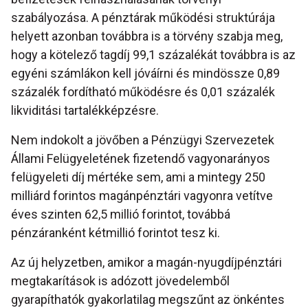
szabályozása. A pénztárak működési struktúrája
helyett azonban továbbra is a törvény szabja meg,
hogy a kötelező tagdíj 99,1 százalékát továbbra is az
egyéni számlákon kell jóváírni és mindössze 0,89
százalék fordítható működésre és 0,01 százalék
likviditási tartalékképzésre.
Nem indokolt a jövőben a Pénzügyi Szervezetek
Állami Felügyeletének fizetendő vagyonarányos
felügyeleti díj mértéke sem, ami a mintegy 250
milliárd forintos magánpénztári vagyonra vetítve
éves szinten 62,5 millió forintot, továbbá
pénzáranként kétmillió forintot tesz ki.
Az új helyzetben, amikor a magán-nyugdíjpénztári
megtakarítások is adózott jövedelemből
gyarapíthatók gyakorlatilag megszűnt az önkéntes