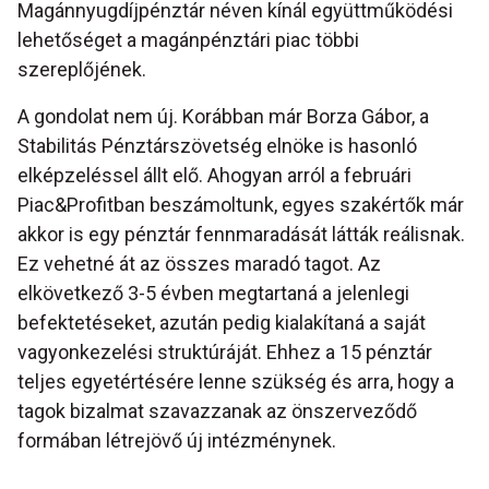
Magánnyugdíjpénztár néven kínál együttműködési
lehetőséget a magánpénztári piac többi
szereplőjének.
A gondolat nem új. Korábban már Borza Gábor, a
Stabilitás Pénztárszövetség elnöke is hasonló
elképzeléssel állt elő. Ahogyan arról a februári
Piac&Profitban beszámoltunk, egyes szakértők már
akkor is egy pénztár fennmaradását látták reálisnak.
Ez vehetné át az összes maradó tagot. Az
elkövetkező 3-5 évben megtartaná a jelenlegi
befektetéseket, azután pedig kialakítaná a saját
vagyonkezelési struktúráját. Ehhez a 15 pénztár
teljes egyetértésére lenne szükség és arra, hogy a
tagok bizalmat szavazzanak az önszerveződő
formában létrejövő új intézménynek.