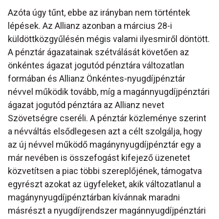
Azóta úgy tűnt, ebbe az irányban nem történtek
lépések. Az Allianz azonban a március 28-i
küldöttközgyűlésén mégis valami ilyesmiről döntött.
A pénztár ágazatainak szétválását követően az
önkéntes ágazat jogutód pénztára változatlan
formában és Allianz Önkéntes-nyugdíjpénztár
névvel működik tovább, míg a magánnyugdíjpénztári
ágazat jogutód pénztára az Allianz nevet
Szövetségre cseréli. A pénztár közleménye szerint
a névváltás elsődlegesen azt a célt szolgálja, hogy
az új névvel működő magánynyugdíjpénztár egy a
már nevében is összefogást kifejező üzenetet
közvetítsen a piac többi szereplőjének, támogatva
egyrészt azokat az ügyfeleket, akik változatlanul a
magánynyugdíjpénztárban kívánnak maradni
másrészt a nyugdíjrendszer magánnyugdíjpénztári