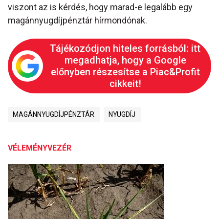
viszont az is kérdés, hogy marad-e legalább egy
magánnyugdíjpénztár hírmondónak.
Tájékozódjon hiteles forrásból: itt
megadhatja, hogy a Google
előnyben részesítse a Piac&Profit
cikkeit!
MAGÁNNYUGDÍJPÉNZTÁR
NYUGDÍJ
VÉLEMÉNYVEZÉR