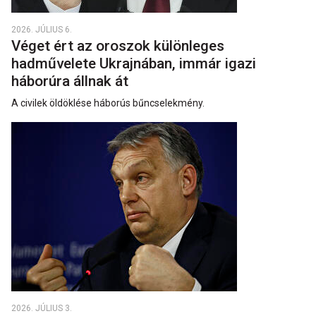
2026. JÚLIUS 6.
Véget ért az oroszok különleges
hadművelete Ukrajnában, immár igazi
háborúra állnak át
A civilek öldöklése háborús bűncselekmény.
2026. JÚLIUS 3.