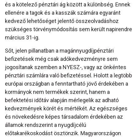
és a kötelező pénztári ág között a különbség. Ennek
ellenére a tagok és a kasszák számára egyaránt
kedvező lehetőséget jelentő összeolvadáshoz
szükséges törvénymódosítás sem került napirendre
március 31-ig.
Sőt, jelen pillanatban a magánnyugdíjpénztári
befizetések még csak adókedvezményre sem
jogosítanak szemben a NYESZ-, vagy az önkéntes
pénztári számlára való befizetéssel. Holott a legtöbb
európai országban a fenntartható jövő érdekében a
kormányok nem termékek szerint, hanem a
befektetési időtáv alapján mérlegelik az adható
kedvezmények körét és mértékét. Az egészséges
és növekedésre képes társadalom érdekében az
államok rendszerint a nyugdíjcélú
előtakarékoskodást ösztönzik. Magyarországon