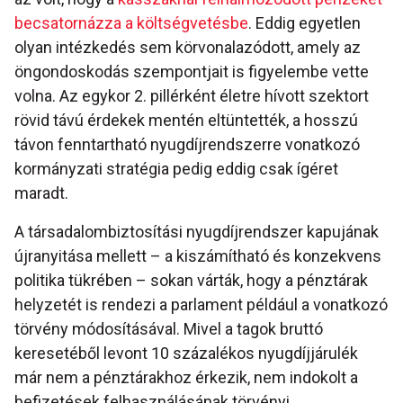
becsatornázza a költségvetésbe
. Eddig egyetlen
olyan intézkedés sem körvonalazódott, amely az
öngondoskodás szempontjait is figyelembe vette
volna. Az egykor 2. pillérként életre hívott szektort
rövid távú érdekek mentén eltüntették, a hosszú
távon fenntartható nyugdíjrendszerre vonatkozó
kormányzati stratégia pedig eddig csak ígéret
maradt.
A társadalombiztosítási nyugdíjrendszer kapujának
újranyitása mellett – a kiszámítható és konzekvens
politika tükrében – sokan várták, hogy a pénztárak
helyzetét is rendezi a parlament például a vonatkozó
törvény módosításával. Mivel a tagok bruttó
keresetéből levont 10 százalékos nyugdíjjárulék
már nem a pénztárakhoz érkezik, nem indokolt a
befizetések felhasználásának törvényi