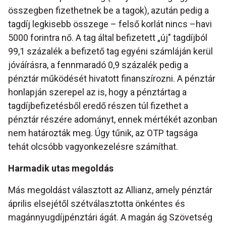
összegben fizethetnek be a tagok), azután pedig a
tagdíj legkisebb összege – felső korlát nincs –havi
5000 forintra nő. A tag által befizetett „új" tagdíjból
99,1 százalék a befizető tag egyéni számláján kerül
jóváírásra, a fennmaradó 0,9 százalék pedig a
pénztár működését hivatott finanszírozni. A pénztár
honlapján szerepel az is, hogy a pénztártag a
tagdíjbefizetésből eredő részen túl fizethet a
pénztár részére adományt, ennek mértékét azonban
nem határozták meg. Úgy tűnik, az OTP tagsága
tehát olcsóbb vagyonkezelésre számíthat.
Harmadik utas megoldás
Más megoldást választott az Allianz, amely pénztár
április elsejétől szétválasztotta önkéntes és
magánnyugdíjpénztári ágát. A magán ág Szövetség