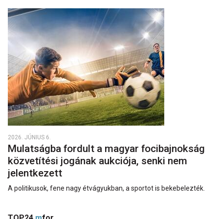
2026. JÚNIUS 6.
Mulatságba fordult a magyar focibajnokság
közvetítési jogának aukciója, senki nem
jelentkezett
A politikusok, fene nagy étvágyukban, a sportot is bekebelezték.
TOP24
m
for