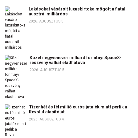
Lakásokat vásárolt luxusbirtoka mögött a fiatal
ausztrál milliárdos
2026. AUGUSZTUS 5.
Közel negyvenezer milliárd forintnyi SpaceX-
részvény válhat eladhatóvá
2026. AUGUSZTUS 5.
Tizenhét és fél millió eurós jutalék miatt perlik a
Revolut alapítóját
2026. AUGUSZTUS 4.