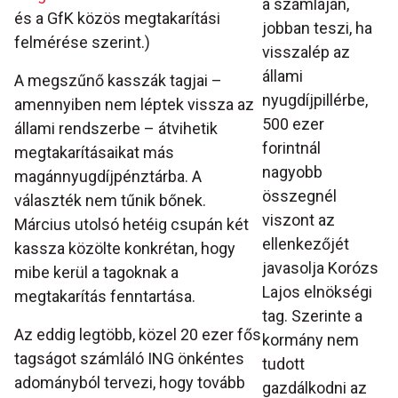
a számláján,
és a GfK közös megtakarítási
jobban teszi, ha
felmérése szerint.)
visszalép az
állami
A megszűnő kasszák tagjai –
nyugdíjpillérbe,
amennyiben nem léptek vissza az
500 ezer
állami rendszerbe – átvihetik
forintnál
megtakarításaikat más
nagyobb
magánnyugdíjpénztárba. A
összegnél
választék nem tűnik bőnek.
viszont az
Március utolsó hetéig csupán két
ellenkezőjét
kassza közölte konkrétan, hogy
javasolja Korózs
mibe kerül a tagoknak a
Lajos elnökségi
megtakarítás fenntartása.
tag. Szerinte a
Az eddig legtöbb, közel 20 ezer fős
kormány nem
tagságot számláló ING önkéntes
tudott
adományból tervezi, hogy tovább
gazdálkodni az