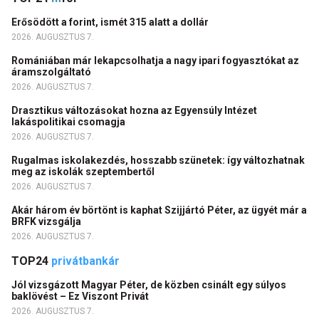
Erősödött a forint, ismét 315 alatt a dollár
2026. AUGUSZTUS 7.
Romániában már lekapcsolhatja a nagy ipari fogyasztókat az
áramszolgáltató
2026. AUGUSZTUS 7.
Drasztikus változásokat hozna az Egyensúly Intézet
lakáspolitikai csomagja
2026. AUGUSZTUS 7.
Rugalmas iskolakezdés, hosszabb szünetek: így változhatnak
meg az iskolák szeptembertől
2026. AUGUSZTUS 7.
Akár három év börtönt is kaphat Szijjártó Péter, az ügyét már a
BRFK vizsgálja
2026. AUGUSZTUS 7.
TOP24
privátbankár
Jól vizsgázott Magyar Péter, de közben csinált egy súlyos
baklövést – Ez Viszont Privát
2026. AUGUSZTUS 7.