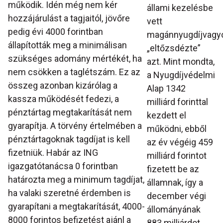
működik. Idén még nem kér
állami kezelésbe
hozzájárulást a tagjaitól, jövőre
vett
pedig évi 4000 forintban
magánnyugdíjvagyo
állapították meg a minimálisan
„eltőzsdézte”
szükséges adomány mértékét, ha
azt. Mint mondta,
nem csökken a taglétszám. Ez az
a Nyugdíjvédelmi
összeg azonban kizárólag a
Alap 1342
kassza működését fedezi, a
milliárd forinttal
pénztártag megtakarítását nem
kezdett el
gyarapítja. A törvény értelmében a
működni, ebből
pénztártagoknak tagdíjat is kell
az év végéig 459
fizetniük. Habár az ING
milliárd forintot
igazgatótanácsa 0 forintban
fizetett be az
határozta meg a minimum tagdíjat,
államnak, így a
ha valaki szeretné érdemben is
december végi
gyarapítani a megtakarítását, 4000-
állományának
8000 forintos befizetést ajánl a
883 milliárdot