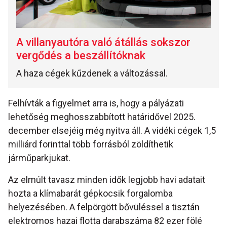
A villanyautóra való átállás sokszor
vergődés a beszállítóknak
A haza cégek kűzdenek a változással.
Felhívták a figyelmet arra is, hogy a pályázati
lehetőség meghosszabbított határidővel 2025.
december elsejéig még nyitva áll. A vidéki cégek 1,5
milliárd forinttal több forrásból zöldíthetik
járműparkjukat.
Az elmúlt tavasz minden idők legjobb havi adatait
hozta a klímabarát gépkocsik forgalomba
helyezésében. A felpörgött bővüléssel a tisztán
elektromos hazai flotta darabszáma 82 ezer fölé