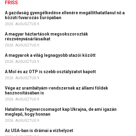
FRISS
A gazdaság gyengélkedése ellenére megállíthatatlanul nő a
közúti fuvarozás Európában
2026. AUGUSZTUS 9.
A magyar háztartások megsokszorozták
részvényvásárlásaikat
2026. AUGUSZTUS 9.
A magyarok a világ legnagyobb utazói között
2026. AUGUSZTUS 9.
A Mol és az OTP is szebb osztályzatot kapott
2026. AUGUSZTUS 9.
Vége az urambátyám-rendszernek az állami földek
hasznosításában is
2026. AUGUSZTUS 9.
Hatalmas fegyvercsomagot kap Ukrajna, de ami igazán
meglepő, hogy honnan
2026. AUGUSZTUS 9.
Az USA-ban is drámai a vízhelyzet