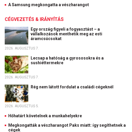
A Samsung megkongatta a vészharangot
CÉGVEZETÉS & IRÁNYÍTÁS
Egy ország figyeli a fogyasztást – a
vállalkozások menthetik meg az esti
áramcsúcsokat
2026. AUGUSZTUS 7.
Lecsap a hatóság a gyrososokra és a
sushiéttermekre
2026. AUGUSZTUS 7.
Rég nem látott fordulat a családi cégeknél
2026. AUGUSZTUS 5.
Hőhatárt követelnek a munkahelyekre
Megkongatták a vészharangot Paks miatt: így segíthetnek a
cégek