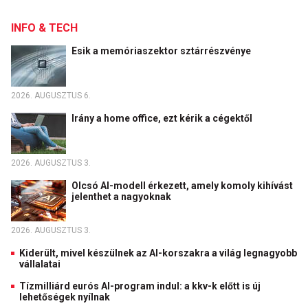
INFO & TECH
Esik a memóriaszektor sztárrészvénye
2026. AUGUSZTUS 6.
Irány a home office, ezt kérik a cégektől
2026. AUGUSZTUS 3.
Olcsó AI-modell érkezett, amely komoly kihívást
jelenthet a nagyoknak
2026. AUGUSZTUS 3.
Kiderült, mivel készülnek az AI-korszakra a világ legnagyobb
vállalatai
Tízmilliárd eurós AI-program indul: a kkv-k előtt is új
lehetőségek nyílnak