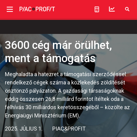
3600 cég már örülhet,
ment a támogatás
Meghaladta a hatezret a támogatási szerződéssel
rendelkező cégek száma a közlekedés zöldítését
ösztönző pályázaton. A gazdasági társaságoknak
eddig összesen 26,8 milliárd forintot ítéltek oda a
felhívás 30 milliárdos keretösszegéből – közölte az
Energiaügyi Minisztérium (EM).
2025. JÚLIUS 1.
PIAC&PROFIT