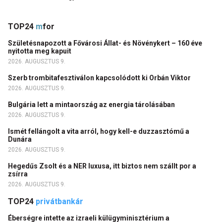
TOP24
m
for
Születésnapozott a Fővárosi Állat- és Növénykert – 160 éve
nyitotta meg kapuit
2026. AUGUSZTUS 9.
Szerb trombitafesztiválon kapcsolódott ki Orbán Viktor
2026. AUGUSZTUS 9.
Bulgária lett a mintaország az energia tárolásában
2026. AUGUSZTUS 9.
Ismét fellángolt a vita arról, hogy kell-e duzzasztómű a
Dunára
2026. AUGUSZTUS 9.
Hegedűs Zsolt és a NER luxusa, itt biztos nem szállt por a
zsírra
2026. AUGUSZTUS 9.
TOP24
privátbankár
Éberségre intette az izraeli külügyminisztérium a