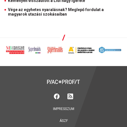
Keményen visszaütött a Lidl nagy ígérete
Vége az egyhetes nyaralásnak? Meglepő fordulat a
magyarok utazási szokásaiban
IMPRESSZUM
ÁSZF