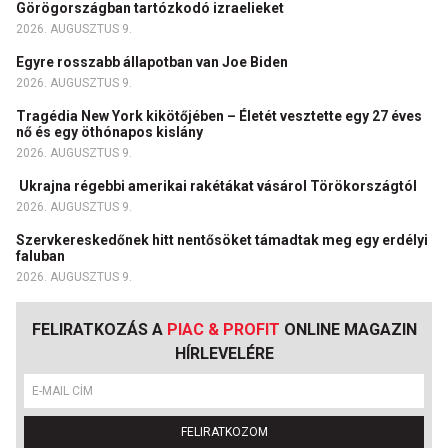
Görögországban tartózkodó izraelieket
2026. AUGUSZTUS 9.
Egyre rosszabb állapotban van Joe Biden
2026. AUGUSZTUS 9.
Tragédia New York kikötőjében – Életét vesztette egy 27 éves
nő és egy öthónapos kislány
2026. AUGUSZTUS 9.
Ukrajna régebbi amerikai rakétákat vásárol Törökországtól
2026. AUGUSZTUS 9.
Szervkereskedőnek hitt nentősöket támadtak meg egy erdélyi
faluban
2026. AUGUSZTUS 9.
FELIRATKOZÁS A
PIAC & PROFIT
ONLINE MAGAZIN
HÍRLEVELÉRE
FELIRATKOZOM