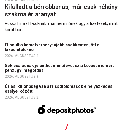
Kifulladt a bérrobbanás, már csak néhány
szakma ér aranyat
Rossz hír az IT-soknak: már nem nőnek úgy a fizetések, mint
korábban.
Elindult a kamatverseny: újabb csökkentés jött a
lakáshiteleknél
2026. AUGUSZTUS 4.
Sok családnak jelenthet mentőövet ez a kevéssé ismert
pénzügyi megoldás
2026. AUGUSZTUS 3.
Óriási különbség van a frissdiplomások elhelyezkedési
esélyei között
2026. AUGUSZTUS 2.