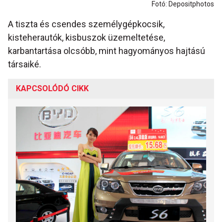
Fotó: Depositphotos
A tiszta és csendes személygépkocsik,
kisteherautók, kisbuszok üzemeltetése,
karbantartása olcsóbb, mint hagyományos hajtású
társaiké.
KAPCSOLÓDÓ CIKK