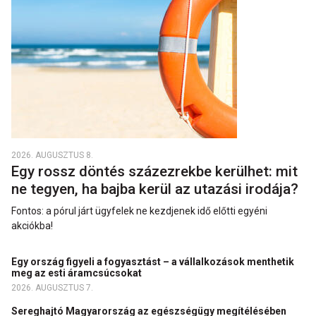
2026. AUGUSZTUS 8.
Egy rossz döntés százezrekbe kerülhet: mit
ne tegyen, ha bajba kerül az utazási irodája?
Fontos: a pórul járt ügyfelek ne kezdjenek idő előtti egyéni
akciókba!
Egy ország figyeli a fogyasztást – a vállalkozások menthetik
meg az esti áramcsúcsokat
2026. AUGUSZTUS 7.
Sereghajtó Magyarország az egészségügy megítélésében