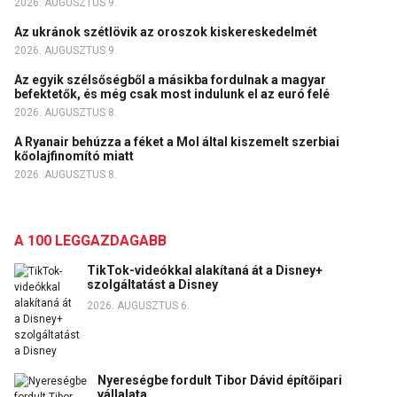
2026. AUGUSZTUS 9.
Az ukránok szétlövik az oroszok kiskereskedelmét
2026. AUGUSZTUS 9.
Az egyik szélsőségből a másikba fordulnak a magyar
befektetők, és még csak most indulunk el az euró felé
2026. AUGUSZTUS 8.
A Ryanair behúzza a féket a Mol által kiszemelt szerbiai
kőolajfinomító miatt
2026. AUGUSZTUS 8.
A 100 LEGGAZDAGABB
TikTok-videókkal alakítaná át a Disney+
szolgáltatást a Disney
2026. AUGUSZTUS 6.
Nyereségbe fordult Tibor Dávid építőipari
vállalata