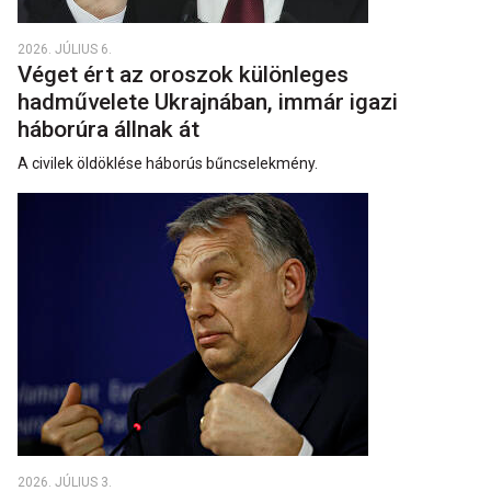
2026. JÚLIUS 6.
Véget ért az oroszok különleges
hadművelete Ukrajnában, immár igazi
háborúra állnak át
A civilek öldöklése háborús bűncselekmény.
2026. JÚLIUS 3.