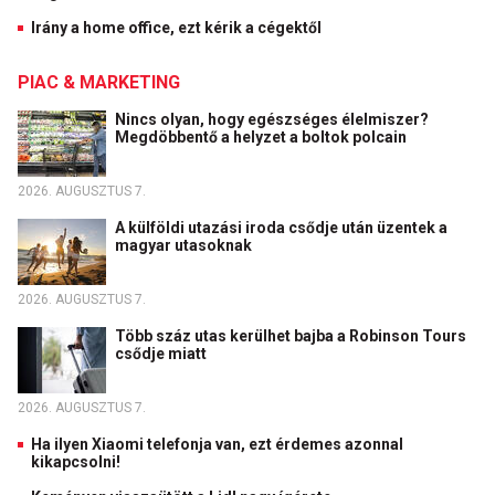
Irány a home office, ezt kérik a cégektől
PIAC & MARKETING
Nincs olyan, hogy egészséges élelmiszer?
Megdöbbentő a helyzet a boltok polcain
2026. AUGUSZTUS 7.
A külföldi utazási iroda csődje után üzentek a
magyar utasoknak
2026. AUGUSZTUS 7.
Több száz utas kerülhet bajba a Robinson Tours
csődje miatt
2026. AUGUSZTUS 7.
Ha ilyen Xiaomi telefonja van, ezt érdemes azonnal
kikapcsolni!