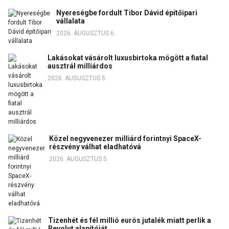
Nyereségbe fordult Tibor Dávid építőipari
vállalata
2026. AUGUSZTUS 6.
Lakásokat vásárolt luxusbirtoka mögött a fiatal
ausztrál milliárdos
2026. AUGUSZTUS 5.
Közel negyvenezer milliárd forintnyi SpaceX-
részvény válhat eladhatóvá
2026. AUGUSZTUS 5.
Tizenhét és fél millió eurós jutalék miatt perlik a
Revolut alapítóját