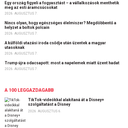
Egy ország figyeli a fogyasztást – a vállalkozások menthetik
meg az esti áramcsúcsokat
2026. AUGUSZTUS 7.
Nincs olyan, hogy egészséges élelmiszer? Megdöbbentő a
helyzet a boltok polcain
2026. AUGUSZTUS 7.
A külföldi utazási iroda csődje után üzentek a magyar
utasoknak
2026. AUGUSZTUS 7.
Trump újra odacsapott: most a napelemek miatt üzent hadat
2026. AUGUSZTUS 7.
A 100 LEGGAZDAGABB
TikTok-videókkal alakítaná át a Disney+
szolgáltatást a Disney
2026. AUGUSZTUS 6.