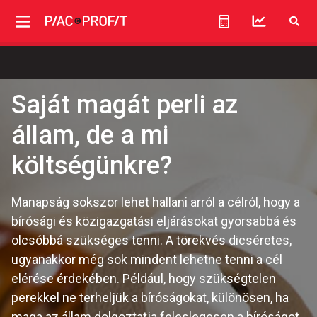
Saját magát perli az
állam, de a mi
költségünkre?
Manapság sokszor lehet hallani arról a célról, hogy a
bírósági és közigazgatási eljárásokat gyorsabbá és
olcsóbbá szükséges tenni. A törekvés dicséretes,
ugyanakkor még sok mindent lehetne tenni a cél
elérése érdekében. Például, hogy szükségtelen
perekkel ne terheljük a bíróságokat, különösen, ha
maga az állam dolgoztatja feleslegesen a bíróságot