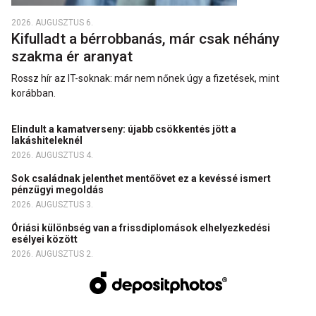
2026. AUGUSZTUS 6.
Kifulladt a bérrobbanás, már csak néhány
szakma ér aranyat
Rossz hír az IT-soknak: már nem nőnek úgy a fizetések, mint
korábban.
Elindult a kamatverseny: újabb csökkentés jött a
lakáshiteleknél
2026. AUGUSZTUS 4.
Sok családnak jelenthet mentőövet ez a kevéssé ismert
pénzügyi megoldás
2026. AUGUSZTUS 3.
Óriási különbség van a frissdiplomások elhelyezkedési
esélyei között
2026. AUGUSZTUS 2.