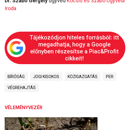
Dr. Szabó Gergely
ügyvéd
Kocsis és Szabó Ügyvédi
Iroda
Tájékozódjon hiteles forrásból: itt
megadhatja, hogy a Google
előnyben részesítse a Piac&Profit
cikkeit!
BÍRÓSÁG
JOGI KISOKOS
KÖZIGAZGATÁS
PER
VÉGREHAJTÁS
VÉLEMÉNYVEZÉR