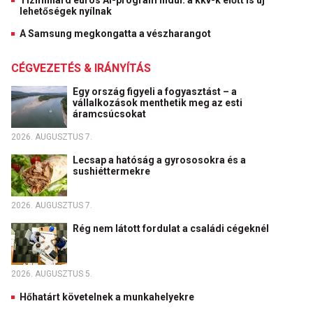
Tízmilliárd eurós AI-program indul: a kkv-k előtt is új
lehetőségek nyílnak
A Samsung megkongatta a vészharangot
CÉGVEZETÉS & IRÁNYÍTÁS
Egy ország figyeli a fogyasztást – a
vállalkozások menthetik meg az esti
áramcsúcsokat
2026. AUGUSZTUS 7.
Lecsap a hatóság a gyrososokra és a
sushiéttermekre
2026. AUGUSZTUS 7.
Rég nem látott fordulat a családi cégeknél
2026. AUGUSZTUS 5.
Hőhatárt követelnek a munkahelyekre