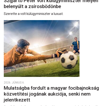
Szijjártó Péter volt külügyminiszter mélyen
belenyúlt a zsírosbödönbe
Szerette a volt külügyminiszter a luxust.
2026. JÚNIUS 6.
Mulatságba fordult a magyar focibajnokság
közvetítési jogának aukciója, senki nem
jelentkezett