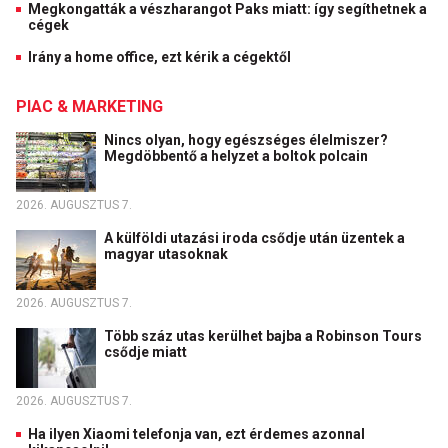
Megkongatták a vészharangot Paks miatt: így segíthetnek a
cégek
Irány a home office, ezt kérik a cégektől
PIAC & MARKETING
Nincs olyan, hogy egészséges élelmiszer?
Megdöbbentő a helyzet a boltok polcain
2026. AUGUSZTUS 7.
A külföldi utazási iroda csődje után üzentek a
magyar utasoknak
2026. AUGUSZTUS 7.
Több száz utas kerülhet bajba a Robinson Tours
csődje miatt
2026. AUGUSZTUS 7.
Ha ilyen Xiaomi telefonja van, ezt érdemes azonnal