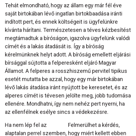
Tehát elmondható, hogy az állam egy már fél éve
saját birtokában lévő ingatlan birtokbaadása iránti
indított pert, és ennek költségeit is ügyfelünkre
kívánta hárítani. Természetesen a téves kézbesítést
megtámadtuk a bíróságon, igazolva ügyfelünk valódi
címét és a lakás átadását is. Így a bíróság
kérelmünknek helyt adott. A bíróság emellett eljárási
bírsággal sújtotta a felperesként eljáró Magyar
Államot. A felperes a rosszhiszemű pervitel tipikus
esetét mutatta be azzal, hogy egy már birtokában
lévő lakás átadása iránt nyújtott be keresetet, és az
alperes címét is tévesen jelölte meg, jobb tudomása
ellenére. Mondhatni, így nem nehéz pert nyerni, ha
az ellenfélnek esélye sincs a védekezésre.
Ha nem lép fel az
Felmerülhet a kérdés,
alaptalan perrel szemben,
hogy miért kellett ebben