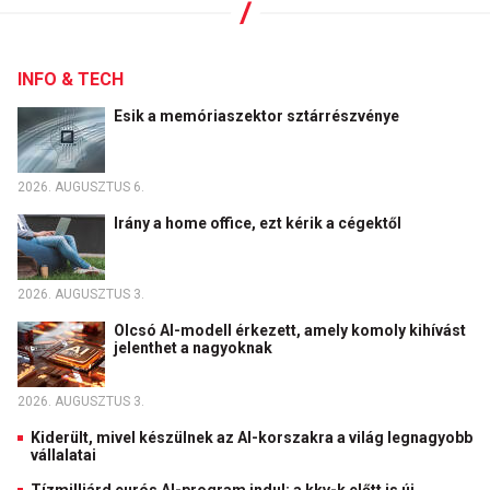
INFO & TECH
Esik a memóriaszektor sztárrészvénye
2026. AUGUSZTUS 6.
Irány a home office, ezt kérik a cégektől
2026. AUGUSZTUS 3.
Olcsó AI-modell érkezett, amely komoly kihívást
jelenthet a nagyoknak
2026. AUGUSZTUS 3.
Kiderült, mivel készülnek az AI-korszakra a világ legnagyobb
vállalatai