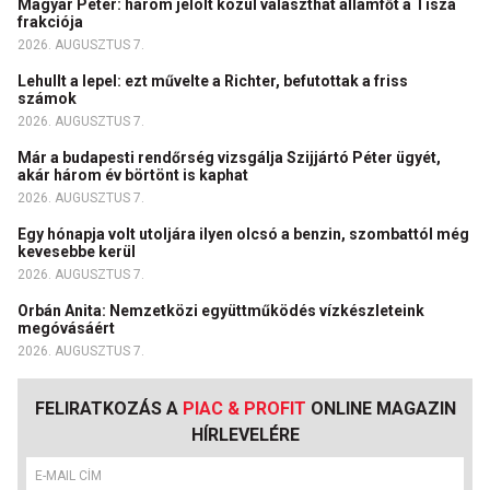
Magyar Péter: három jelölt közül választhat államfőt a Tisza
frakciója
2026. AUGUSZTUS 7.
Lehullt a lepel: ezt művelte a Richter, befutottak a friss
számok
2026. AUGUSZTUS 7.
Már a budapesti rendőrség vizsgálja Szijjártó Péter ügyét,
akár három év börtönt is kaphat
2026. AUGUSZTUS 7.
Egy hónapja volt utoljára ilyen olcsó a benzin, szombattól még
kevesebbe kerül
2026. AUGUSZTUS 7.
Orbán Anita: Nemzetközi együttműködés vízkészleteink
megóvásáért
2026. AUGUSZTUS 7.
FELIRATKOZÁS A
PIAC & PROFIT
ONLINE MAGAZIN
HÍRLEVELÉRE