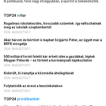
A politikusok, fene nagy étvágyukban, a sportot is bekebelezték.
TOP24
m
for
Rugalmas iskolakezdés, hosszabb szünetek: így változhatnak
meg az iskolák szeptembertől
2026. AUGUSZTUS 7.
Akár három év börtönt is kaphat Szijjártó Péter, az ügyét már a
BRFK vizsgálja
2026. AUGUSZTUS 7.
500 milliárd forint feletti kár érheti idén a gazdákat, léptek
Magyar Péterék – ez történt a kormányzati tájékoztatón
2026. AUGUSZTUS 7.
Kiderült, ki irányítja a közmédia átvilágítását
2026. AUGUSZTUS 7.
Folytatódik az áreső a benzinkutakon
2026. AUGUSZTUS 7.
TOP24
privátbankár