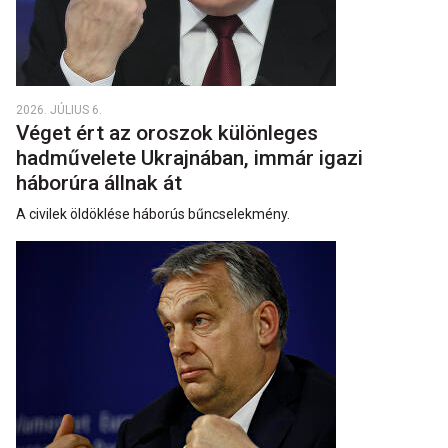
2026. JÚLIUS 6.
Véget ért az oroszok különleges
hadművelete Ukrajnában, immár igazi
háborúra állnak át
A civilek öldöklése háborús bűncselekmény.