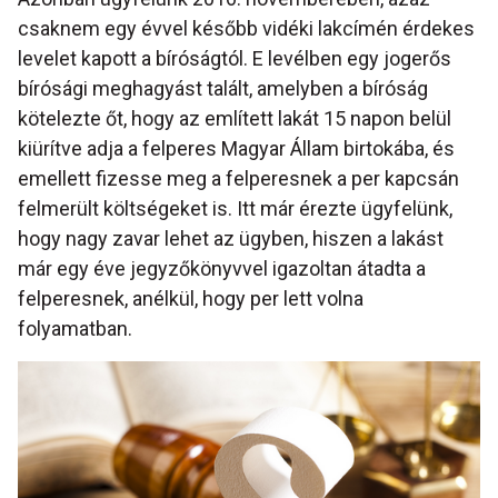
csaknem egy évvel később vidéki lakcímén érdekes
levelet kapott a bíróságtól. E levélben egy jogerős
bírósági meghagyást talált, amelyben a bíróság
kötelezte őt, hogy az említett lakát 15 napon belül
kiürítve adja a felperes Magyar Állam birtokába, és
emellett fizesse meg a felperesnek a per kapcsán
felmerült költségeket is. Itt már érezte ügyfelünk,
hogy nagy zavar lehet az ügyben, hiszen a lakást
már egy éve jegyzőkönyvvel igazoltan átadta a
felperesnek, anélkül, hogy per lett volna
folyamatban.