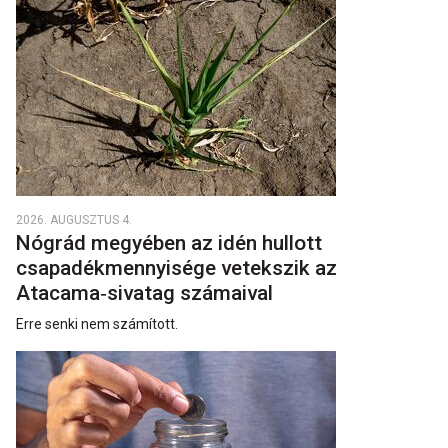
2026. AUGUSZTUS 4.
Nógrád megyében az idén hullott
csapadékmennyisége vetekszik az
Atacama‑sivatag számaival
Erre senki nem számított.