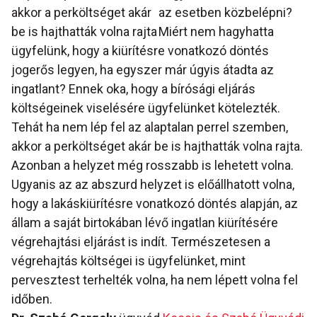
akkor a perköltséget akár
az esetben közbelépni?
be is hajthatták volna rajta
Miért nem hagyhatta
ügyfelünk, hogy a kiürítésre vonatkozó döntés
jogerős legyen, ha egyszer már úgyis átadta az
ingatlant? Ennek oka, hogy a bírósági eljárás
költségeinek viselésére ügyfelünket kötelezték.
Tehát ha nem lép fel az alaptalan perrel szemben,
akkor a perköltséget akár be is hajthatták volna rajta.
Azonban a helyzet még rosszabb is lehetett volna.
Ugyanis az az abszurd helyzet is előállhatott volna,
hogy a lakáskiürítésre vonatkozó döntés alapján, az
állam a saját birtokában lévő ingatlan kiürítésére
végrehajtási eljárást is indít. Természetesen a
végrehajtás költségei is ügyfelünket, mint
pervesztest terhelték volna, ha nem lépett volna fel
időben.