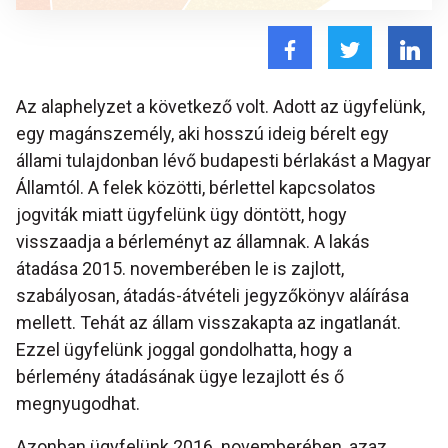
Az alaphelyzet a következő volt. Adott az ügyfelünk,
egy magánszemély, aki hosszú ideig bérelt egy
állami tulajdonban lévő budapesti bérlakást a Magyar
Államtól. A felek közötti, bérlettel kapcsolatos
jogviták miatt ügyfelünk ügy döntött, hogy
visszaadja a bérleményt az államnak. A lakás
átadása 2015. novemberében le is zajlott,
szabályosan, átadás-átvételi jegyzőkönyv aláírása
mellett. Tehát az állam visszakapta az ingatlanát.
Ezzel ügyfelünk joggal gondolhatta, hogy a
bérlemény átadásának ügye lezajlott és ő
megnyugodhat.
Azonban ügyfelünk 2016. novemberében, azaz