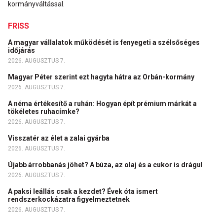
kormányváltással.
FRISS
A magyar vállalatok működését is fenyegeti a szélsőséges
időjárás
2026. AUGUSZTUS 7.
Magyar Péter szerint ezt hagyta hátra az Orbán-kormány
2026. AUGUSZTUS 7.
A néma értékesítő a ruhán: Hogyan épít prémium márkát a
tökéletes ruhacímke?
2026. AUGUSZTUS 7.
Visszatér az élet a zalai gyárba
2026. AUGUSZTUS 7.
Újabb árrobbanás jöhet? A búza, az olaj és a cukor is drágul
2026. AUGUSZTUS 7.
A paksi leállás csak a kezdet? Évek óta ismert
rendszerkockázatra figyelmeztetnek
2026. AUGUSZTUS 7.