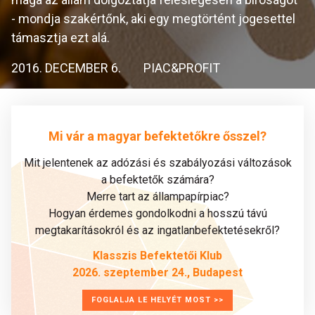
- mondja szakértőnk, aki egy megtörtént jogesettel
támasztja ezt alá.
2016. DECEMBER 6.
PIAC&PROFIT
Mi vár a magyar befektetőkre ősszel?
Mit jelentenek az adózási és szabályozási változások
a befektetők számára?
Merre tart az állampapírpiac?
Hogyan érdemes gondolkodni a hosszú távú
megtakarításokról és az ingatlanbefektetésekről?
Klasszis Befektetői Klub
2026. szeptember 24., Budapest
FOGLALJA LE HELYÉT MOST >>