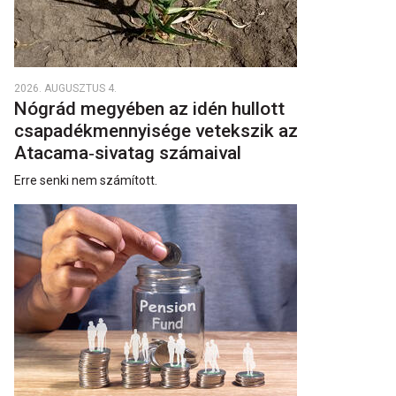
2026. AUGUSZTUS 4.
Nógrád megyében az idén hullott
csapadékmennyisége vetekszik az
Atacama‑sivatag számaival
Erre senki nem számított.