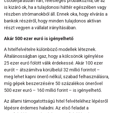
csődeljárásban van, felesleges próbálkoznia, de az
is kizáró ok, ha a tulajdonosi háttér egészében vagy
részben strómanokból áll. Ennek oka, hogy elvárás a
bankok részéről, hogy minden tulajdonos aktívan
részt vegyen a vállalat irányításában.
Akár 500 ezer euró is igényelhető
A hitelfelvételre különböző modellek léteznek.
Általánosságban igaz, hogy a kölcsönök igénylése
25 ezer euró fölött válik érdekessé. Akár 100 ezer
eurót – átszámítva körülbelül 32 millió forintot –
meg lehet kapni önerő nélkül, szabad felhasználásra,
míg gépek beszerzésére 50 százalékos önerővel
500 ezer euró – 160 millió forint – is igényelhető.
Az állami támogatottságú hitel felvételéhez lépésről
lépésre érdemes haladni. Az első feladat a