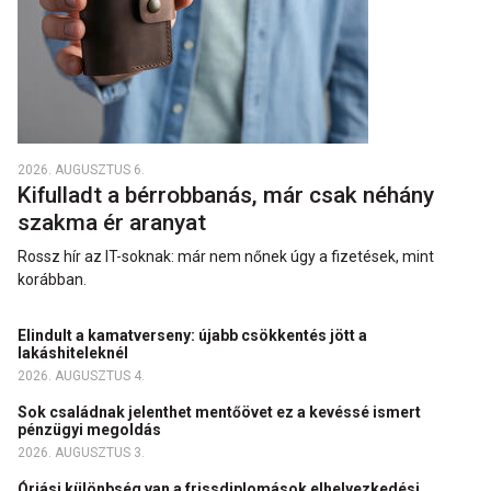
2026. AUGUSZTUS 6.
Kifulladt a bérrobbanás, már csak néhány
szakma ér aranyat
Rossz hír az IT-soknak: már nem nőnek úgy a fizetések, mint
korábban.
Elindult a kamatverseny: újabb csökkentés jött a
lakáshiteleknél
2026. AUGUSZTUS 4.
Sok családnak jelenthet mentőövet ez a kevéssé ismert
pénzügyi megoldás
2026. AUGUSZTUS 3.
Óriási különbség van a frissdiplomások elhelyezkedési