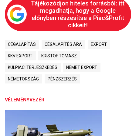
Tájékozódjon hiteles forrásból: itt
megadhatja, hogy a Google
előnyben részesítse a Piac&Profit
cikkeit!
CÉGALAPÍTÁS
CÉGALAPÍTÉS ÁRA
EXPORT
KKV EXPORT
KRISTOF TOMASZ
KÜLPIACI TERJESZKEDÉS
NÉMET EXPORT
NÉMETORSZÁG
PÉNZSZERZÉS
VÉLEMÉNYVEZÉR