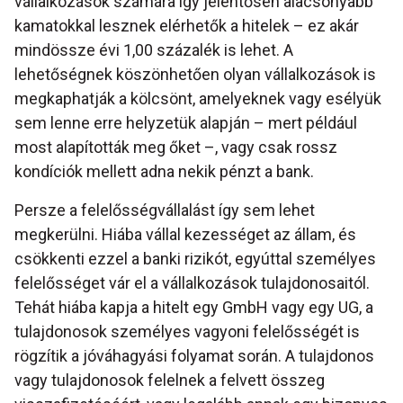
vállalkozások számára így jelentősen alacsonyabb
kamatokkal lesznek elérhetők a hitelek – ez akár
mindössze évi 1,00 százalék is lehet. A
lehetőségnek köszönhetően olyan vállalkozások is
megkaphatják a kölcsönt, amelyeknek vagy esélyük
sem lenne erre helyzetük alapján – mert például
most alapították meg őket –, vagy csak rossz
kondíciók mellett adna nekik pénzt a bank.
Persze a felelősségvállalást így sem lehet
megkerülni. Hiába vállal kezességet az állam, és
csökkenti ezzel a banki rizikót, egyúttal személyes
felelősséget vár el a vállalkozások tulajdonosaitól.
Tehát hiába kapja a hitelt egy GmbH vagy egy UG, a
tulajdonosok személyes vagyoni felelősségét is
rögzítik a jóváhagyási folyamat során. A tulajdonos
vagy tulajdonosok felelnek a felvett összeg