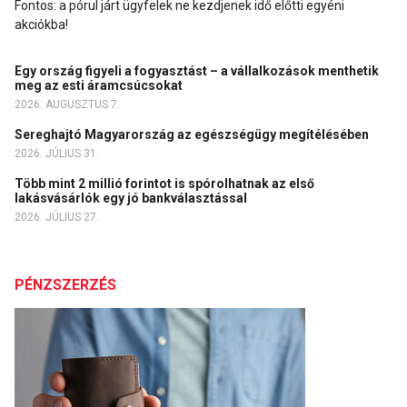
Fontos: a pórul járt ügyfelek ne kezdjenek idő előtti egyéni
akciókba!
Egy ország figyeli a fogyasztást – a vállalkozások menthetik
meg az esti áramcsúcsokat
2026. AUGUSZTUS 7.
Sereghajtó Magyarország az egészségügy megítélésében
2026. JÚLIUS 31.
Több mint 2 millió forintot is spórolhatnak az első
lakásvásárlók egy jó bankválasztással
2026. JÚLIUS 27.
PÉNZSZERZÉS