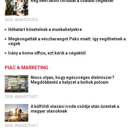
Rég nem látott fordulat a családi cégeknél
2026. AUGUSZTUS 5.
Hőhatárt követelnek a munkahelyekre
Megkongatták a vészharangot Paks miatt: így segíthetnek a
cégek
Irány a home office, ezt kérik a cégektől
PIAC & MARKETING
Nincs olyan, hogy egészséges élelmiszer?
Megdöbbentő a helyzet a boltok polcain
2026. AUGUSZTUS 7.
A külföldi utazási iroda csődje után üzentek a
magyar utasoknak
2026. AUGUSZTUS 7.