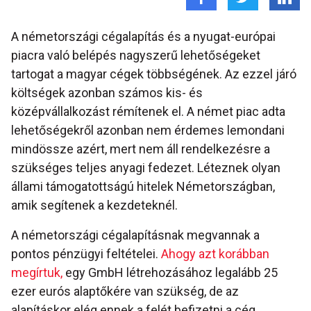
A németországi cégalapítás és a nyugat-európai
piacra való belépés nagyszerű lehetőségeket
tartogat a magyar cégek többségének. Az ezzel járó
költségek azonban számos kis- és
középvállalkozást rémítenek el. A német piac adta
lehetőségekről azonban nem érdemes lemondani
mindössze azért, mert nem áll rendelkezésre a
szükséges teljes anyagi fedezet. Léteznek olyan
állami támogatottságú hitelek Németországban,
amik segítenek a kezdeteknél.
A németországi cégalapításnak megvannak a
pontos pénzügyi feltételei.
Ahogy azt korábban
megírtuk,
egy GmbH létrehozásához legalább 25
ezer eurós alaptőkére van szükség, de az
alapításkor elég ennek a felét befizetni a cég