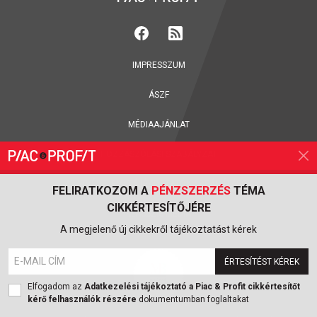
IMPRESSZUM
ÁSZF
MÉDIAAJÁNLAT
HOZZÁSZÓLÁSI SZABÁLYZAT
ADATVÉDELEM:
TÁJÉKOZTATÓK
/
BEÁLLÍTÁSOK
FELIRATKOZOM A
PÉNZSZERZÉS
TÉMA
CIKKÉRTESÍTŐJÉRE
KLASSZIS MÉDIA
A megjelenő új cikkekről tájékoztatást kérek
ÉRTESÍTÉST KÉREK
Elfogadom az
Adatkezelési tájékoztató a Piac & Profit cikkértesítőt
kérő felhasználók részére
dokumentumban foglaltakat