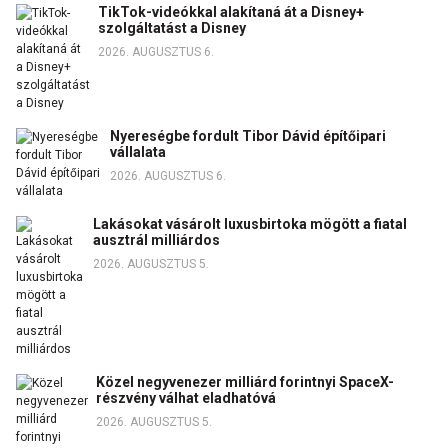
TikTok-videókkal alakítaná át a Disney+
szolgáltatást a Disney
2026. AUGUSZTUS 6.
Nyereségbe fordult Tibor Dávid építőipari
vállalata
2026. AUGUSZTUS 6.
Lakásokat vásárolt luxusbirtoka mögött a fiatal
ausztrál milliárdos
2026. AUGUSZTUS 5.
Közel negyvenezer milliárd forintnyi SpaceX-
részvény válhat eladhatóvá
2026. AUGUSZTUS 5.