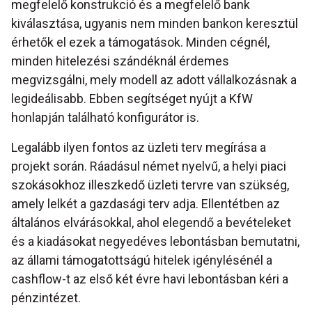
megfelelő konstrukció és a megfelelő bank
kiválasztása, ugyanis nem minden bankon keresztül
érhetők el ezek a támogatások. Minden cégnél,
minden hitelezési szándéknál érdemes
megvizsgálni, mely modell az adott vállalkozásnak a
legideálisabb. Ebben segítséget nyújt a KfW
honlapján található konfigurátor is.
Legalább ilyen fontos az üzleti terv megírása a
projekt során. Ráadásul német nyelvű, a helyi piaci
szokásokhoz illeszkedő üzleti tervre van szükség,
amely lelkét a gazdasági terv adja. Ellentétben az
általános elvárásokkal, ahol elegendő a bevételeket
és a kiadásokat negyedéves lebontásban bemutatni,
az állami támogatottságú hitelek igénylésénél a
cashflow-t az első két évre havi lebontásban kéri a
pénzintézet.