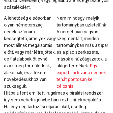
visszafizetéséért, vagy legalább annak egy bizonyos
százalékáért.
A lehetőség elsősorban
Nem mindegy, melyik
olyan németországi
tartományban üzletelünk
cégek számára
A német piac nagyon
kecsegtető, amelyek vagy
szegmentált, minden
most állnak megalapítás
tartományban más az ipar
előtt, vagy már létrejöttek,
és a piac szerkezete,
de fiatalabbak öt évnél,
mások a húzóágazatok, a
azaz még formálódnak,
slágertermékek.
Egy
alakulnak, és a tőkére
exportálni kívánó cégnek
növekedésükhöz van
tehát pontosan kell
szükségük.
céloznia.
Hiába a fent említett, rugalmas elbírálási rendszer,
így sem veheti igénybe bárki ezt a hitelmegoldást.
Ha egy cég tartozási eljárás alatt, esetleg