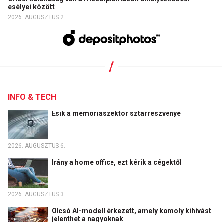
esélyei között
2026. AUGUSZTUS 2.
INFO & TECH
Esik a memóriaszektor sztárrészvénye
2026. AUGUSZTUS 6.
Irány a home office, ezt kérik a cégektől
2026. AUGUSZTUS 3.
Olcsó AI-modell érkezett, amely komoly kihívást
jelenthet a nagyoknak