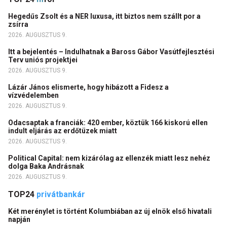
Hegedűs Zsolt és a NER luxusa, itt biztos nem szállt por a
zsírra
2026. AUGUSZTUS 9.
Itt a bejelentés – Indulhatnak a Baross Gábor Vasútfejlesztési
Terv uniós projektjei
2026. AUGUSZTUS 9.
Lázár János elismerte, hogy hibázott a Fidesz a
vízvédelemben
2026. AUGUSZTUS 9.
Odacsaptak a franciák: 420 ember, köztük 166 kiskorú ellen
indult eljárás az erdőtüzek miatt
2026. AUGUSZTUS 9.
Political Capital: nem kizárólag az ellenzék miatt lesz nehéz
dolga Baka Andrásnak
2026. AUGUSZTUS 9.
TOP24
privátbankár
Két merénylet is történt Kolumbiában az új elnök első hivatali
napján