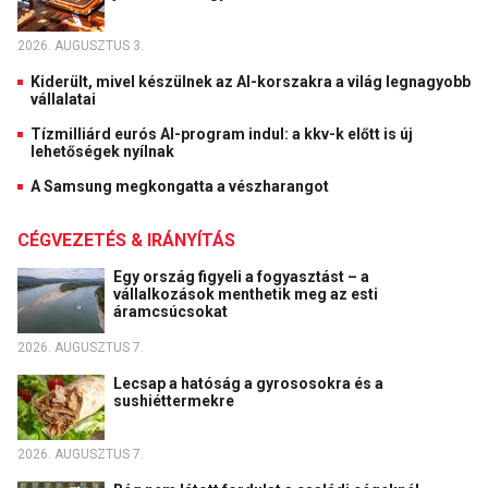
2026. AUGUSZTUS 3.
Kiderült, mivel készülnek az AI-korszakra a világ legnagyobb
vállalatai
Tízmilliárd eurós AI-program indul: a kkv-k előtt is új
lehetőségek nyílnak
A Samsung megkongatta a vészharangot
CÉGVEZETÉS & IRÁNYÍTÁS
Egy ország figyeli a fogyasztást – a
vállalkozások menthetik meg az esti
áramcsúcsokat
2026. AUGUSZTUS 7.
Lecsap a hatóság a gyrososokra és a
sushiéttermekre
2026. AUGUSZTUS 7.