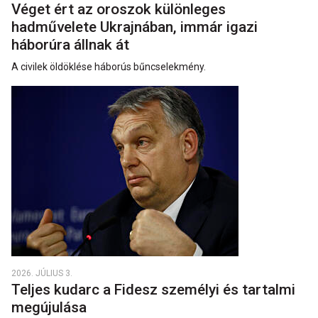
Véget ért az oroszok különleges
hadművelete Ukrajnában, immár igazi
háborúra állnak át
A civilek öldöklése háborús bűncselekmény.
2026. JÚLIUS 3.
Teljes kudarc a Fidesz személyi és tartalmi
megújulása