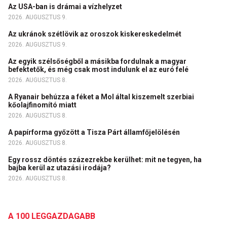
Az USA-ban is drámai a vízhelyzet
2026. AUGUSZTUS 9.
Az ukránok szétlövik az oroszok kiskereskedelmét
2026. AUGUSZTUS 9.
Az egyik szélsőségből a másikba fordulnak a magyar
befektetők, és még csak most indulunk el az euró felé
2026. AUGUSZTUS 8.
A Ryanair behúzza a féket a Mol által kiszemelt szerbiai
kőolajfinomító miatt
2026. AUGUSZTUS 8.
A papírforma győzött a Tisza Párt államfőjelölésén
2026. AUGUSZTUS 8.
Egy rossz döntés százezrekbe kerülhet: mit ne tegyen, ha
bajba kerül az utazási irodája?
2026. AUGUSZTUS 8.
A 100 LEGGAZDAGABB