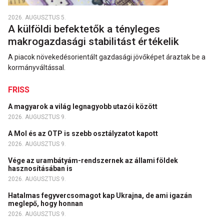
2026. AUGUSZTUS 5.
A külföldi befektetők a tényleges
makrogazdasági stabilitást értékelik
A piacok növekedésorientált gazdasági jövőképet áraztak be a
kormányváltással.
FRISS
A magyarok a világ legnagyobb utazói között
2026. AUGUSZTUS 9.
A Mol és az OTP is szebb osztályzatot kapott
2026. AUGUSZTUS 9.
Vége az urambátyám-rendszernek az állami földek
hasznosításában is
2026. AUGUSZTUS 9.
Hatalmas fegyvercsomagot kap Ukrajna, de ami igazán
meglepő, hogy honnan
2026. AUGUSZTUS 9.