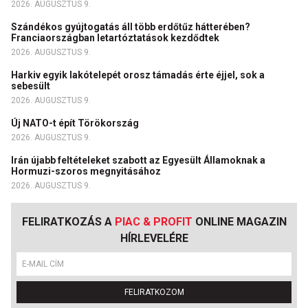
2026. AUGUSZTUS 9.
Szándékos gyújtogatás áll több erdőtűz hátterében?
Franciaországban letartóztatások kezdődtek
2026. AUGUSZTUS 9.
Harkiv egyik lakótelepét orosz támadás érte éjjel, sok a
sebesült
2026. AUGUSZTUS 9.
Új NATO-t épít Törökország
2026. AUGUSZTUS 9.
Irán újabb feltételeket szabott az Egyesült Államoknak a
Hormuzi-szoros megnyitásához
2026. AUGUSZTUS 9.
FELIRATKOZÁS A
PIAC & PROFIT
ONLINE MAGAZIN
HÍRLEVELÉRE
FELIRATKOZOM