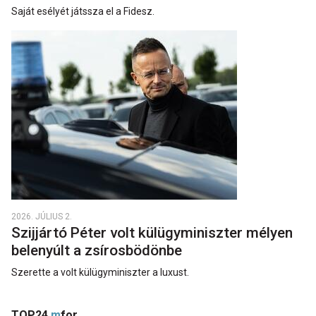
Saját esélyét játssza el a Fidesz.
2026. JÚLIUS 2.
Szijjártó Péter volt külügyminiszter mélyen
belenyúlt a zsírosbödönbe
Szerette a volt külügyminiszter a luxust.
TOP24
m
for