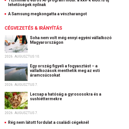
Tízmilliárd eurós AI-program indul: a kkv-k előtt is új
lehetőségek nyílnak
A Samsung megkongatta a vészharangot
CÉGVEZETÉS & IRÁNYÍTÁS
Soha nem volt még ennyi egyéni vállalkozó
Magyarországon
2026. AUGUSZTUS 10.
Egy ország figyeli a fogyasztást – a
vállalkozások menthetik meg az esti
áramcsúcsokat
2026. AUGUSZTUS 7.
Lecsap a hatóság a gyrososokra és a
sushiéttermekre
2026. AUGUSZTUS 7.
Rég nem látott fordulat a családi cégeknél