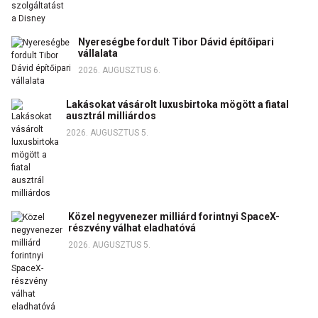
Nyereségbe fordult Tibor Dávid építőipari
vállalata
2026. AUGUSZTUS 6.
Lakásokat vásárolt luxusbirtoka mögött a fiatal
ausztrál milliárdos
2026. AUGUSZTUS 5.
Közel negyvenezer milliárd forintnyi SpaceX-
részvény válhat eladhatóvá
2026. AUGUSZTUS 5.