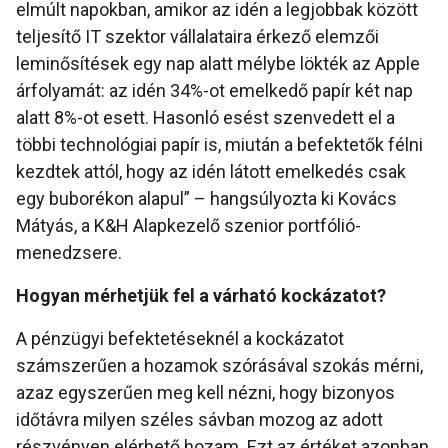
elmúlt napokban, amikor az idén a legjobbak között
teljesítő IT szektor vállalataira érkező elemzői
leminősítések egy nap alatt mélybe lökték az Apple
árfolyamát: az idén 34%-ot emelkedő papír két nap
alatt 8%-ot esett. Hasonló esést szenvedett el a
többi technológiai papír is, miután a befektetők félni
kezdtek attól, hogy az idén látott emelkedés csak
egy buborékon alapul” – hangsúlyozta ki Kovács
Mátyás, a K&H Alapkezelő szenior portfólió-
menedzsere.
Hogyan mérhetjük fel a várható kockázatot?
A pénzügyi befektetéseknél a kockázatot
számszerűen a hozamok szórásával szokás mérni,
azaz egyszerűen meg kell nézni, hogy bizonyos
időtávra milyen széles sávban mozog az adott
részvényen elérhető hozam. Ezt az értéket azonban