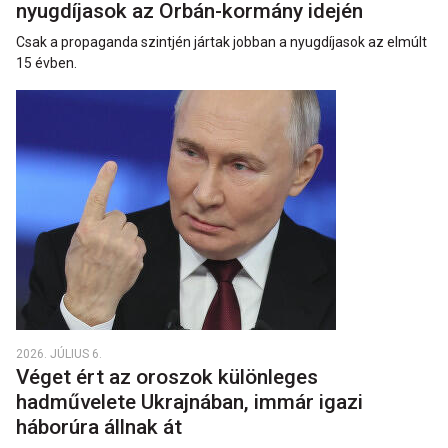
nyugdíjasok az Orbán-kormány idején
Csak a propaganda szintjén jártak jobban a nyugdíjasok az elmúlt
15 évben.
2026. JÚLIUS 6.
Véget ért az oroszok különleges
hadművelete Ukrajnában, immár igazi
háborúra állnak át