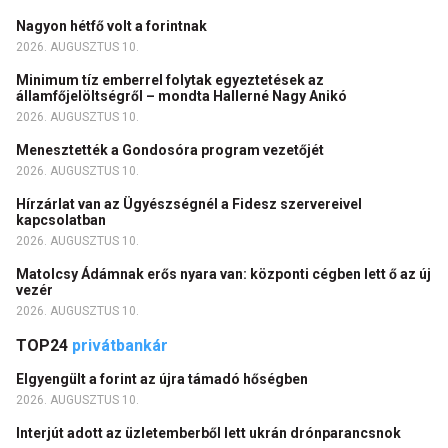
Nagyon hétfő volt a forintnak
2026. AUGUSZTUS 10.
Minimum tíz emberrel folytak egyeztetések az
államfőjelöltségről – mondta Hallerné Nagy Anikó
2026. AUGUSZTUS 10.
Menesztették a Gondosóra program vezetőjét
2026. AUGUSZTUS 10.
Hírzárlat van az Ügyészségnél a Fidesz szervereivel
kapcsolatban
2026. AUGUSZTUS 10.
Matolcsy Ádámnak erős nyara van: központi cégben lett ő az új
vezér
2026. AUGUSZTUS 10.
TOP24
privátbankár
Elgyengült a forint az újra támadó hőségben
2026. AUGUSZTUS 10.
Interjút adott az üzletemberből lett ukrán drónparancsnok