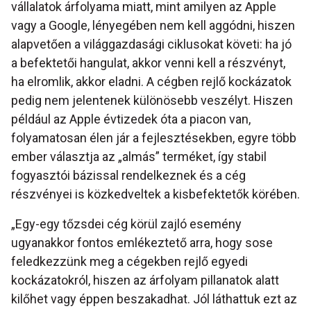
vállalatok árfolyama miatt, mint amilyen az Apple
vagy a Google, lényegében nem kell aggódni, hiszen
alapvetően a világgazdasági ciklusokat követi: ha jó
a befektetői hangulat, akkor venni kell a részvényt,
ha elromlik, akkor eladni. A cégben rejlő kockázatok
pedig nem jelentenek különösebb veszélyt. Hiszen
például az Apple évtizedek óta a piacon van,
folyamatosan élen jár a fejlesztésekben, egyre több
ember választja az „almás” terméket, így stabil
fogyasztói bázissal rendelkeznek és a cég
részvényei is közkedveltek a kisbefektetők körében.
„Egy-egy tőzsdei cég körül zajló esemény
ugyanakkor fontos emlékeztető arra, hogy sose
feledkezzünk meg a cégekben rejlő egyedi
kockázatokról, hiszen az árfolyam pillanatok alatt
kilőhet vagy éppen beszakadhat. Jól láthattuk ezt az