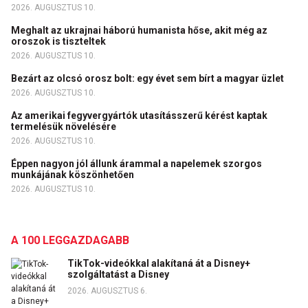
2026. AUGUSZTUS 10.
Meghalt az ukrajnai háború humanista hőse, akit még az
oroszok is tiszteltek
2026. AUGUSZTUS 10.
Bezárt az olcsó orosz bolt: egy évet sem bírt a magyar üzlet
2026. AUGUSZTUS 10.
Az amerikai fegyvergyártók utasításszerű kérést kaptak
termelésük növelésére
2026. AUGUSZTUS 10.
Éppen nagyon jól állunk árammal a napelemek szorgos
munkájának köszönhetően
2026. AUGUSZTUS 10.
A 100 LEGGAZDAGABB
TikTok-videókkal alakítaná át a Disney+
szolgáltatást a Disney
2026. AUGUSZTUS 6.