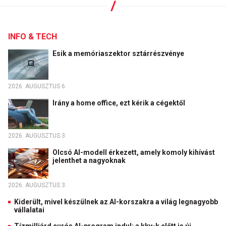
INFO & TECH
Esik a memóriaszektor sztárrészvénye
2026. AUGUSZTUS 6.
Irány a home office, ezt kérik a cégektől
2026. AUGUSZTUS 3.
Olcsó AI-modell érkezett, amely komoly kihívást
jelenthet a nagyoknak
2026. AUGUSZTUS 3.
Kiderült, mivel készülnek az AI-korszakra a világ legnagyobb
vállalatai