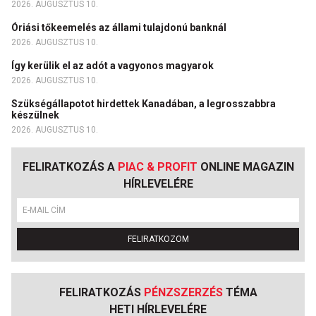
2026. AUGUSZTUS 10.
Óriási tőkeemelés az állami tulajdonú banknál
2026. AUGUSZTUS 10.
Így kerülik el az adót a vagyonos magyarok
2026. AUGUSZTUS 10.
Szükségállapotot hirdettek Kanadában, a legrosszabbra
készülnek
2026. AUGUSZTUS 10.
FELIRATKOZÁS A
PIAC & PROFIT
ONLINE MAGAZIN
HÍRLEVELÉRE
FELIRATKOZOM
FELIRATKOZÁS
PÉNZSZERZÉS
TÉMA
HETI HÍRLEVELÉRE