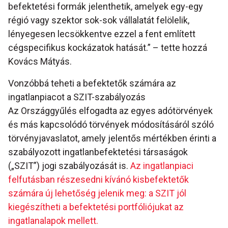
befektetési formák jelenthetik, amelyek egy-egy
régió vagy szektor sok-sok vállalatát felölelik,
lényegesen lecsökkentve ezzel a fent említett
cégspecifikus kockázatok hatását.” – tette hozzá
Kovács Mátyás.
Vonzóbbá teheti a befektetők számára az
ingatlanpiacot a SZIT-szabályozás
Az Országgyűlés elfogadta az egyes adótörvények
és más kapcsolódó törvények módosításáról szóló
törvényjavaslatot, amely jelentős mértékben érinti a
szabályozott ingatlanbefektetési társaságok
(„SZIT”) jogi szabályozását is.
Az ingatlanpiaci
felfutásban részesedni kívánó kisbefektetők
számára új lehetőség jelenik meg: a SZIT jól
kiegészítheti a befektetési portfóliójukat az
ingatlanalapok mellett.