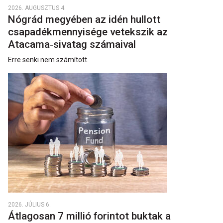
2026. AUGUSZTUS 4.
Nógrád megyében az idén hullott
csapadékmennyisége vetekszik az
Atacama‑sivatag számaival
Erre senki nem számított.
2026. JÚLIUS 6.
Átlagosan 7 millió forintot buktak a