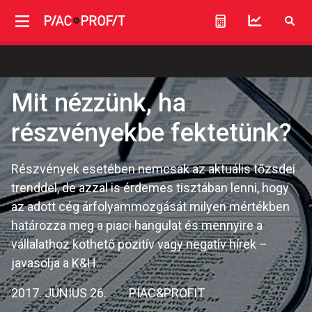
Mit nézzünk, ha
részvényekbe fektetünk?
Részvények esetében nemcsak az aktuális tőzsdei
trenddel, de azzal is érdemes tisztában lenni, hogy
az adott cég árfolyammozgását milyen mértékben
határozza meg a piaci hangulat és mennyire a
vállalathoz köthető pozitív vagy negatív hírek –
javasolja a K&H.
2017. JÚNIUS 26.
PIAC&PROFIT