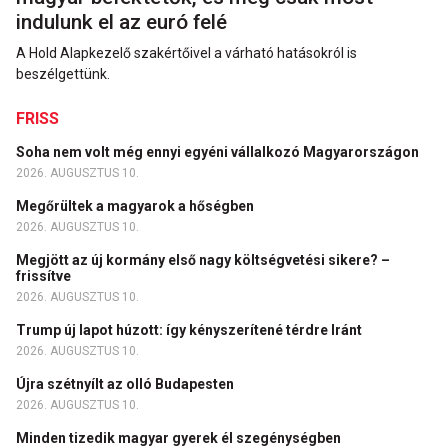
indulunk el az euró felé
A Hold Alapkezelő szakértőivel a várható hatásokról is
beszélgettünk.
FRISS
Soha nem volt még ennyi egyéni vállalkozó Magyarországon
2026. AUGUSZTUS 10.
Megőrültek a magyarok a hőségben
2026. AUGUSZTUS 10.
Megjött az új kormány első nagy költségvetési sikere? –
frissítve
2026. AUGUSZTUS 10.
Trump új lapot húzott: így kényszerítené térdre Iránt
2026. AUGUSZTUS 10.
Újra szétnyílt az olló Budapesten
2026. AUGUSZTUS 10.
Minden tizedik magyar gyerek él szegénységben