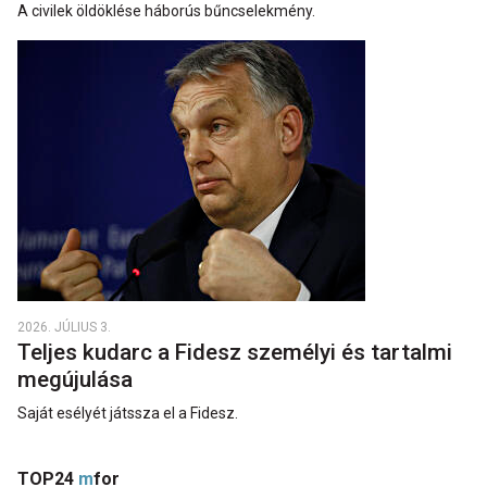
A civilek öldöklése háborús bűncselekmény.
2026. JÚLIUS 3.
Teljes kudarc a Fidesz személyi és tartalmi
megújulása
Saját esélyét játssza el a Fidesz.
TOP24
m
for