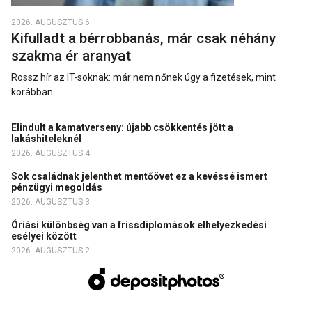
2026. AUGUSZTUS 6.
Kifulladt a bérrobbanás, már csak néhány
szakma ér aranyat
Rossz hír az IT-soknak: már nem nőnek úgy a fizetések, mint
korábban.
Elindult a kamatverseny: újabb csökkentés jött a
lakáshiteleknél
2026. AUGUSZTUS 4.
Sok családnak jelenthet mentőövet ez a kevéssé ismert
pénzügyi megoldás
2026. AUGUSZTUS 3.
Óriási különbség van a frissdiplomások elhelyezkedési
esélyei között
2026. AUGUSZTUS 2.