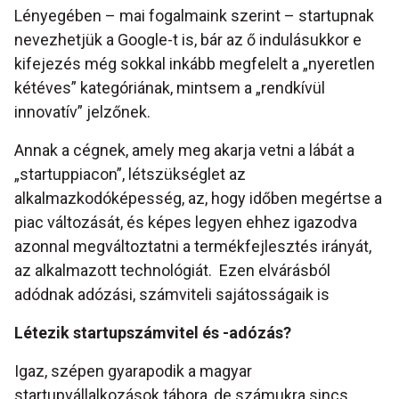
Lényegében – mai fogalmaink szerint – startupnak
nevezhetjük a Google-t is, bár az ő indulásukkor e
kifejezés még sokkal inkább megfelelt a „nyeretlen
kétéves” kategóriának, mintsem a „rendkívül
innovatív” jelzőnek.
Annak a cégnek, amely meg akarja vetni a lábát a
„startuppiacon”, létszükséglet az
alkalmazkodóképesség, az, hogy időben megértse a
piac változását, és képes legyen ehhez igazodva
azonnal megváltoztatni a termékfejlesztés irányát,
az alkalmazott technológiát. Ezen elvárásból
adódnak adózási, számviteli sajátosságaik is
Létezik startupszámvitel és -adózás?
Igaz, szépen gyarapodik a magyar
startupvállalkozások tábora, de számukra sincs