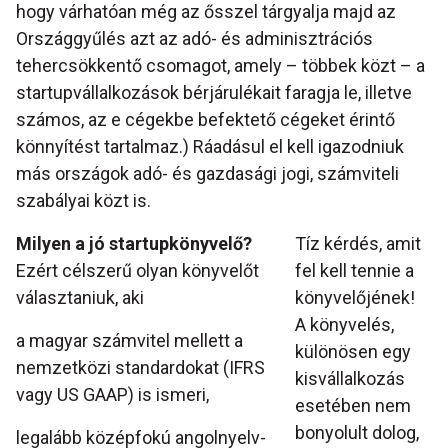
hogy várhatóan még az ősszel tárgyalja majd az
Országgyűlés azt az adó- és adminisztrációs
tehercsökkentő csomagot, amely – többek közt – a
startupvállalkozások bérjárulékait faragja le, illetve
számos, az e cégekbe befektető cégeket érintő
könnyítést tartalmaz.) Ráadásul el kell igazodniuk
más országok adó- és gazdasági jogi, számviteli
szabályai közt is.
Milyen a jó startupkönyvelő?
Tíz kérdés, amit
Ezért célszerű olyan könyvelőt
fel kell tennie a
választaniuk, aki
könyvelőjének!
A könyvelés,
a magyar számvitel mellett a
különösen egy
nemzetközi standardokat (IFRS
kisvállalkozás
vagy US GAAP) is ismeri,
esetében nem
bonyolult dolog,
legalább középfokú angolnyelv-