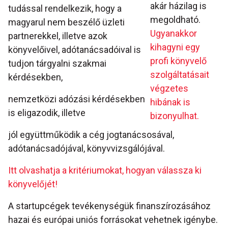
akár házilag is
tudással rendelkezik, hogy a
megoldható.
magyarul nem beszélő üzleti
Ugyanakkor
partnerekkel, illetve azok
kihagyni egy
könyvelőivel, adótanácsadóival is
profi könyvelő
tudjon tárgyalni szakmai
szolgáltatásait
kérdésekben,
végzetes
nemzetközi adózási kérdésekben
hibának is
is eligazodik, illetve
bizonyulhat.
jól együttműködik a cég jogtanácsosával,
adótanácsadójával, könyvvizsgálójával.
Itt olvashatja a kritériumokat, hogyan válassza ki
könyvelőjét!
A startupcégek tevékenységük finanszírozásához
hazai és európai uniós forrásokat vehetnek igénybe.