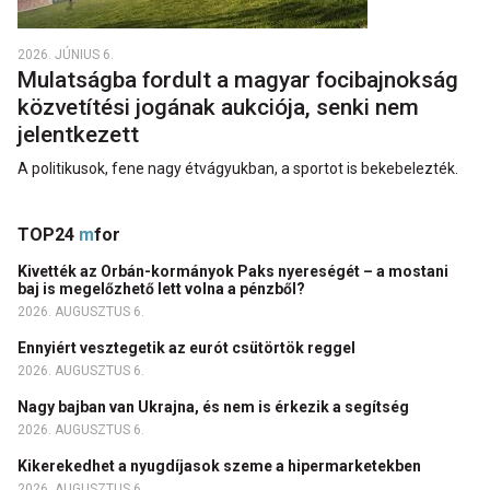
2026. JÚNIUS 6.
Mulatságba fordult a magyar focibajnokság
közvetítési jogának aukciója, senki nem
jelentkezett
A politikusok, fene nagy étvágyukban, a sportot is bekebelezték.
TOP24
m
for
Kivették az Orbán-kormányok Paks nyereségét – a mostani
baj is megelőzhető lett volna a pénzből?
2026. AUGUSZTUS 6.
Ennyiért vesztegetik az eurót csütörtök reggel
2026. AUGUSZTUS 6.
Nagy bajban van Ukrajna, és nem is érkezik a segítség
2026. AUGUSZTUS 6.
Kikerekedhet a nyugdíjasok szeme a hipermarketekben
2026. AUGUSZTUS 6.