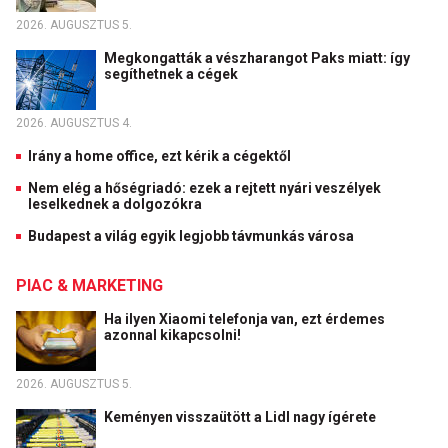
2026. AUGUSZTUS 5.
Megkongatták a vészharangot Paks miatt: így
segíthetnek a cégek
2026. AUGUSZTUS 4.
Irány a home office, ezt kérik a cégektől
Nem elég a hőségriadó: ezek a rejtett nyári veszélyek
leselkednek a dolgozókra
Budapest a világ egyik legjobb távmunkás városa
PIAC & MARKETING
Ha ilyen Xiaomi telefonja van, ezt érdemes
azonnal kikapcsolni!
2026. AUGUSZTUS 5.
Keményen visszaütött a Lidl nagy ígérete