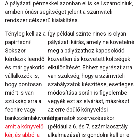
A pályázati pénzekkel azonban el is kell számolniuk,
amiben óriási segítséget jelent a számviteli
rendszer célszerű kialakítása.
Tényleg kell az a
Így például szinte nincs is olyan
papírfecni!
pályázati kiírás, amely ne követelné
Sokszor
meg a pályázathoz kapcsolódó
kérdezik leendő
közvetlen és közvetett költségek
és már gyakorló
elkülönítését. Ehhez egyrészt arra
vállalkozók is,
van szükség, hogy a számviteli
hogy pontosan
szabályzatok készítése, esetleges
miért is van
módosítása során is figyelembe
szükség arra a
vegyék ezt az elvárást, másrészt
fecnire vagy
az erre épülő könyvelési
bankszámlakivonatra,
folyamatok szervezésekor
amit a könyvelő
(például a 6. és 7. számlaosztály
kér, és abból a
alkalmazása) is gondolni kell erre.