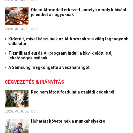
2026. AUGUSZTUS 3.
Olcsó AI-modell érkezett, amely komoly kihívást
jelenthet a nagyoknak
2026. AUGUSZTUS 3.
Kiderült, mivel készülnek az AI-korszakra a világ legnagyobb
vállalatai
Tízmilliárd eurós AI-program indul: a kkv-k előtt is új
lehetőségek nyílnak
A Samsung megkongatta a vészharangot
CÉGVEZETÉS & IRÁNYÍTÁS
Rég nem látott fordulat a családi cégeknél
2026. AUGUSZTUS 5.
Hőhatárt követelnek a munkahelyekre