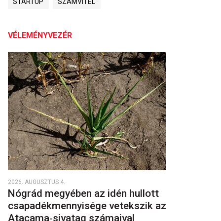
STARTUP
SZÁMVITEL
VÉLEMÉNYVEZÉR
2026. AUGUSZTUS 4.
Nógrád megyében az idén hullott
csapadékmennyisége vetekszik az
Atacama‑sivatag számaival