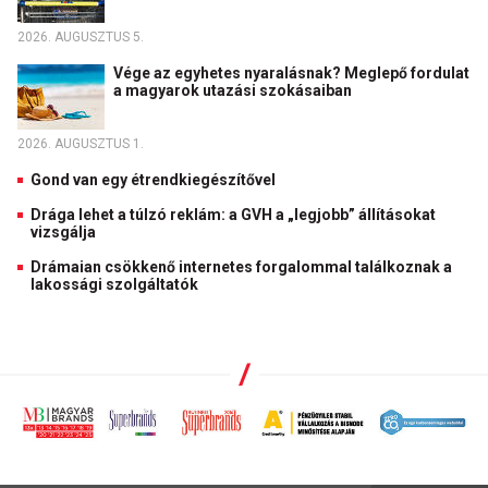
2026. AUGUSZTUS 5.
Vége az egyhetes nyaralásnak? Meglepő fordulat
a magyarok utazási szokásaiban
2026. AUGUSZTUS 1.
Gond van egy étrendkiegészítővel
Drága lehet a túlzó reklám: a GVH a „legjobb” állításokat
vizsgálja
Drámaian csökkenő internetes forgalommal találkoznak a
lakossági szolgáltatók