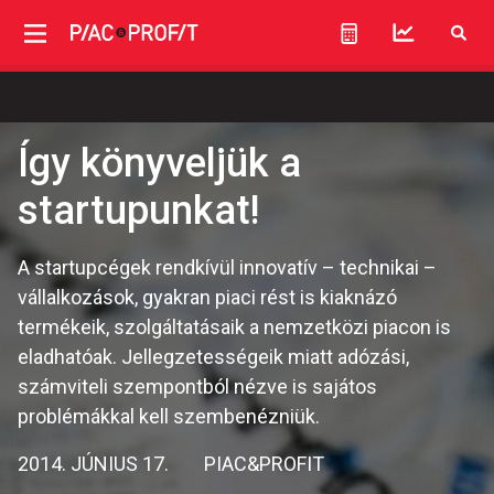
Így könyveljük a
startupunkat!
A startupcégek rendkívül innovatív – technikai –
vállalkozások, gyakran piaci rést is kiaknázó
termékeik, szolgáltatásaik a nemzetközi piacon is
eladhatóak. Jellegzetességeik miatt adózási,
számviteli szempontból nézve is sajátos
problémákkal kell szembenézniük.
2014. JÚNIUS 17.
PIAC&PROFIT