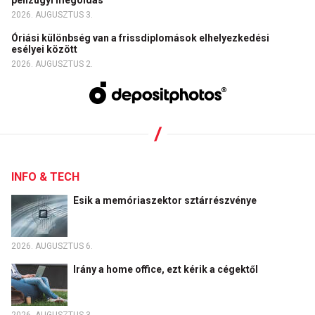
pénzügyi megoldás
2026. AUGUSZTUS 3.
Óriási különbség van a frissdiplomások elhelyezkedési
esélyei között
2026. AUGUSZTUS 2.
INFO & TECH
Esik a memóriaszektor sztárrészvénye
2026. AUGUSZTUS 6.
Irány a home office, ezt kérik a cégektől