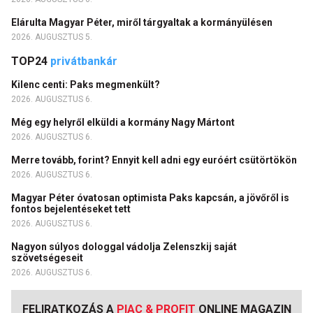
Elárulta Magyar Péter, miről tárgyaltak a kormányülésen
2026. AUGUSZTUS 5.
TOP24
privátbankár
Kilenc centi: Paks megmenkült?
2026. AUGUSZTUS 6.
Még egy helyről elküldi a kormány Nagy Mártont
2026. AUGUSZTUS 6.
Merre tovább, forint? Ennyit kell adni egy euróért csütörtökön
2026. AUGUSZTUS 6.
Magyar Péter óvatosan optimista Paks kapcsán, a jövőről is
fontos bejelentéseket tett
2026. AUGUSZTUS 6.
Nagyon súlyos dologgal vádolja Zelenszkij saját
szövetségeseit
2026. AUGUSZTUS 6.
FELIRATKOZÁS A
PIAC & PROFIT
ONLINE MAGAZIN