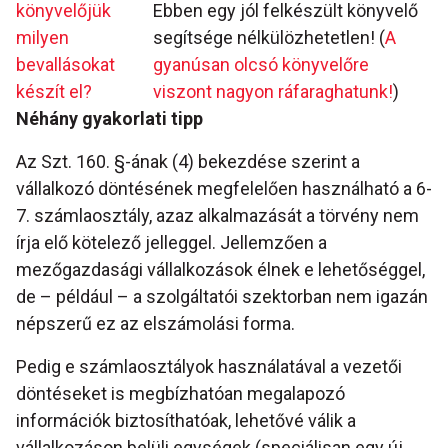
könyvelőjük
Ebben egy jól felkészült könyvelő
milyen
segítsége nélkülözhetetlen! (
A
bevallásokat
gyanúsan olcsó könyvelőre
készít el?
viszont nagyon ráfaraghatunk!
)
Néhány gyakorlati tipp
Az Szt. 160. §-ának (4) bekezdése szerint a
vállalkozó döntésének megfelelően használható a 6-
7. számlaosztály, azaz alkalmazását a törvény nem
írja elő kötelező jelleggel. Jellemzően a
mezőgazdasági vállalkozások élnek e lehetőséggel,
de – például – a szolgáltatói szektorban nem igazán
népszerű ez az elszámolási forma.
Pedig e számlaosztályok használatával a vezetői
döntéseket is megbízhatóan megalapozó
információk biztosíthatóak, lehetővé válik a
vállalkozáson belüli egységek (speciálisan egy új