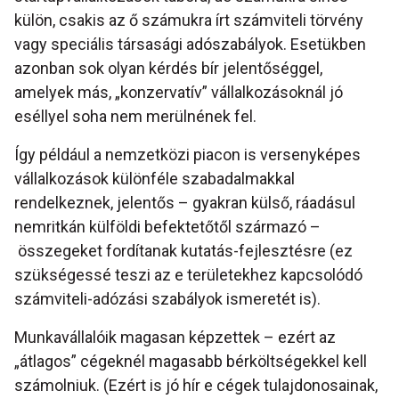
külön, csakis az ő számukra írt számviteli törvény
vagy speciális társasági adószabályok. Esetükben
azonban sok olyan kérdés bír jelentőséggel,
amelyek más, „konzervatív” vállalkozásoknál jó
eséllyel soha nem merülnének fel.
Így például a nemzetközi piacon is versenyképes
vállalkozások különféle szabadalmakkal
rendelkeznek, jelentős – gyakran külső, ráadásul
nemritkán külföldi befektetőtől származó –
összegeket fordítanak kutatás-fejlesztésre (ez
szükségessé teszi az e területekhez kapcsolódó
számviteli-adózási szabályok ismeretét is).
Munkavállalóik magasan képzettek – ezért az
„átlagos” cégeknél magasabb bérköltségekkel kell
számolniuk. (Ezért is jó hír e cégek tulajdonosainak,