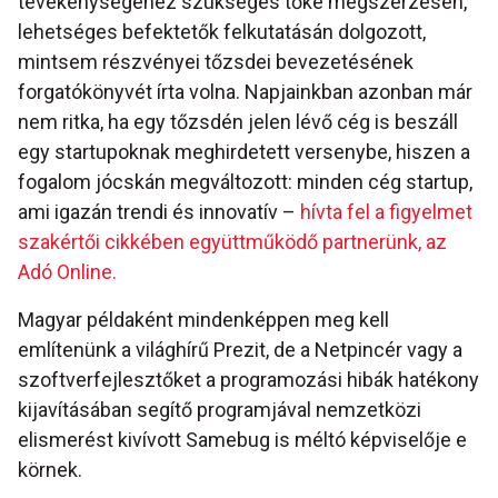
tevékenységéhez szükséges tőke megszerzésén,
lehetséges befektetők felkutatásán dolgozott,
mintsem részvényei tőzsdei bevezetésének
forgatókönyvét írta volna. Napjainkban azonban már
nem ritka, ha egy tőzsdén jelen lévő cég is beszáll
egy startupoknak meghirdetett versenybe, hiszen a
fogalom jócskán megváltozott: minden cég startup,
ami igazán trendi és innovatív –
hívta fel a figyelmet
szakértői cikkében együttműködő partnerünk, az
Adó Online.
Magyar példaként mindenképpen meg kell
említenünk a világhírű Prezit, de a Netpincér vagy a
szoftverfejlesztőket a programozási hibák hatékony
kijavításában segítő programjával nemzetközi
elismerést kivívott Samebug is méltó képviselője e
körnek.