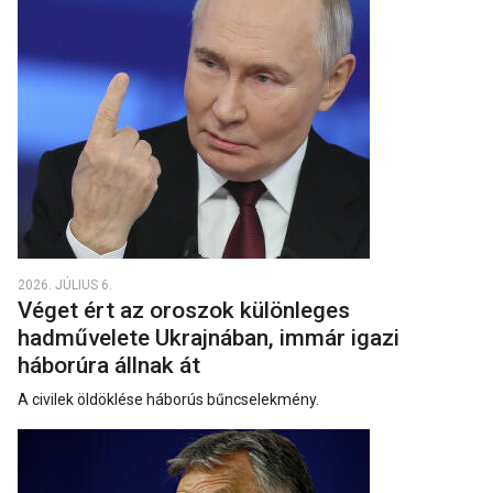
2026. JÚLIUS 6.
Véget ért az oroszok különleges
hadművelete Ukrajnában, immár igazi
háborúra állnak át
A civilek öldöklése háborús bűncselekmény.