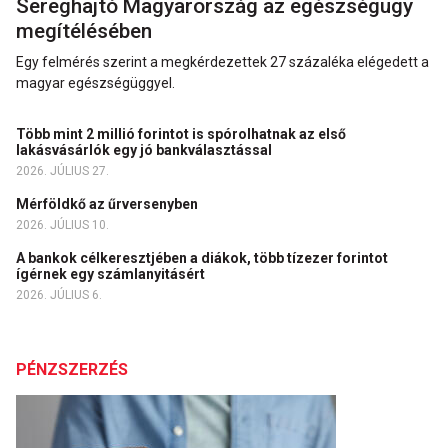
Sereghajtó Magyarország az egészségügy
megítélésében
Egy felmérés szerint a megkérdezettek 27 százaléka elégedett a
magyar egészségüggyel.
Több mint 2 millió forintot is spórolhatnak az első
lakásvásárlók egy jó bankválasztással
2026. JÚLIUS 27.
Mérföldkő az űrversenyben
2026. JÚLIUS 10.
A bankok célkeresztjében a diákok, több tízezer forintot
ígérnek egy számlanyitásért
2026. JÚLIUS 6.
PÉNZSZERZÉS