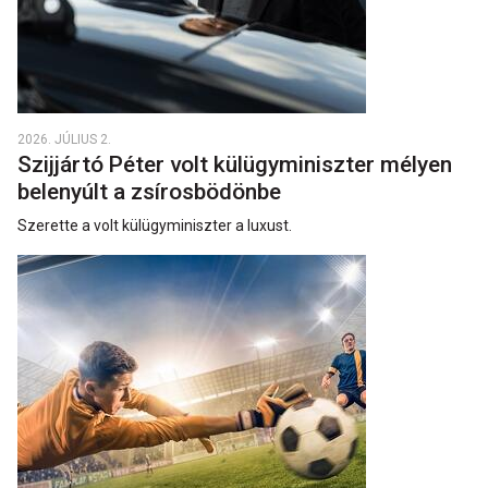
2026. JÚLIUS 2.
Szijjártó Péter volt külügyminiszter mélyen
belenyúlt a zsírosbödönbe
Szerette a volt külügyminiszter a luxust.