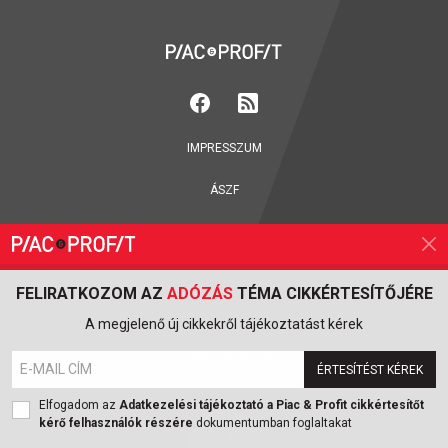
IMPRESSZUM
ÁSZF
MÉDIAAJÁNLAT
HOZZÁSZÓLÁSI SZABÁLYZAT
FELIRATKOZOM AZ
ADÓZÁS
TÉMA CIKKÉRTESÍTŐJÉRE
ADATVÉDELEM:
TÁJÉKOZTATÓK
/
BEÁLLÍTÁSOK
A megjelenő új cikkekről tájékoztatást kérek
KLASSZIS MÉDIA
ÉRTESÍTÉST KÉREK
Elfogadom az
Adatkezelési tájékoztató a Piac & Profit cikkértesítőt
kérő felhasználók részére
dokumentumban foglaltakat