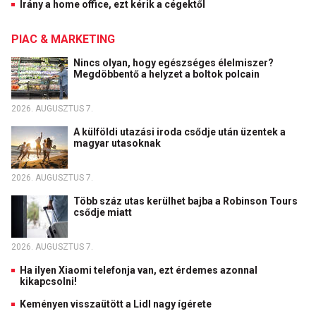
Irány a home office, ezt kérik a cégektől
PIAC & MARKETING
Nincs olyan, hogy egészséges élelmiszer?
Megdöbbentő a helyzet a boltok polcain
2026. AUGUSZTUS 7.
A külföldi utazási iroda csődje után üzentek a
magyar utasoknak
2026. AUGUSZTUS 7.
Több száz utas kerülhet bajba a Robinson Tours
csődje miatt
2026. AUGUSZTUS 7.
Ha ilyen Xiaomi telefonja van, ezt érdemes azonnal
kikapcsolni!
Keményen visszaütött a Lidl nagy ígérete