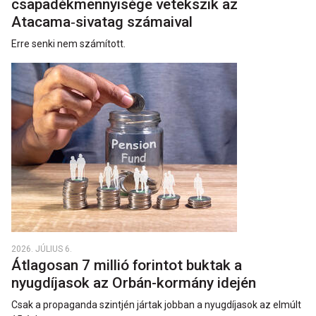
csapadékmennyisége vetekszik az
Atacama‑sivatag számaival
Erre senki nem számított.
2026. JÚLIUS 6.
Átlagosan 7 millió forintot buktak a
nyugdíjasok az Orbán-kormány idején
Csak a propaganda szintjén jártak jobban a nyugdíjasok az elmúlt