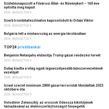
Születésnapozott a Fővárosi Állat- és Növénykert – 160 éve
nyitotta meg kapuit
2026. AUGUSZTUS 9.
Szerb trombitafesztiválon kapcsolódott ki Orbán Viktor
2026. AUGUSZTUS 9.
Bulgária lett a mintaország az energia tárolásában
2026. AUGUSZTUS 9.
TOP24
privátbankár
Benjamin Netanjahu elutasítja Trump gázai rendezési tervét
2026. AUGUSZTUS 9.
Dubaj kiadta a világ egyik legveszélyesebb bűnszervezetének
vezetőjét
2026. AUGUSZTUS 9.
Izrael szerint minimum 2800 gázai terroristát likvidáltak 2023
októbere óta
2026. AUGUSZTUS 9.
Volodimir Zelenszkij: az oroszok Odessza kikötőjének
támadásával az élelmiszerbiztonságot fenyegetik