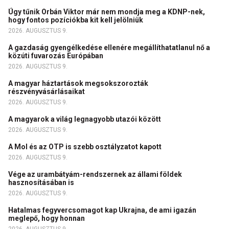
Úgy tűnik Orbán Viktor már nem mondja meg a KDNP-nek,
hogy fontos pozíciókba kit kell jelölniük
2026. AUGUSZTUS 9.
A gazdaság gyengélkedése ellenére megállíthatatlanul nő a
közúti fuvarozás Európában
2026. AUGUSZTUS 9.
A magyar háztartások megsokszorozták
részvényvásárlásaikat
2026. AUGUSZTUS 9.
A magyarok a világ legnagyobb utazói között
2026. AUGUSZTUS 9.
A Mol és az OTP is szebb osztályzatot kapott
2026. AUGUSZTUS 9.
Vége az urambátyám-rendszernek az állami földek
hasznosításában is
2026. AUGUSZTUS 9.
Hatalmas fegyvercsomagot kap Ukrajna, de ami igazán
meglepő, hogy honnan