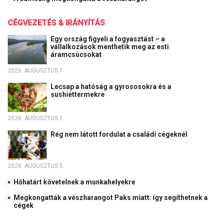
CÉGVEZETÉS & IRÁNYÍTÁS
Egy ország figyeli a fogyasztást – a
vállalkozások menthetik meg az esti
áramcsúcsokat
2026. AUGUSZTUS 7.
Lecsap a hatóság a gyrososokra és a
sushiéttermekre
2026. AUGUSZTUS 7.
Rég nem látott fordulat a családi cégeknél
2026. AUGUSZTUS 5.
Hőhatárt követelnek a munkahelyekre
Megkongatták a vészharangot Paks miatt: így segíthetnek a
cégek