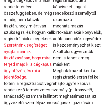
meg a cégkapuval, annak
regisztrációt, de a
rendeltetésével
képviseleti joggal
összefüggésben, de még
rendelkező személytől
mindig nem látszik
származó
tisztán, hogy miért van
meghatalmazás
szükség rá, és hogyan kell
birtokában akár könyvelők,
regisztrálniuk a cégeknek.
adótanácsadók, ügyvédek
Szeretnénk segítséget
is kezdeményezhetik ezt.
nyújtani annak
A külföldi ügyvezetők
tisztázásában, hogy mire
nem is tehetik meg
terjed majd ki a cégkapus
másként.
ügyintézés, és mi a
Meghatalmazottként a
jelentősége.
regisztráció során fel kell
tölteni a regisztrációt végrehajtó ügyfélkapuval
rendelkező természetes személy (pl. könyvelő,
tanácsadó) számára kiállított meghatalmazást, az
ügyvezető személyazonosságának igazolására