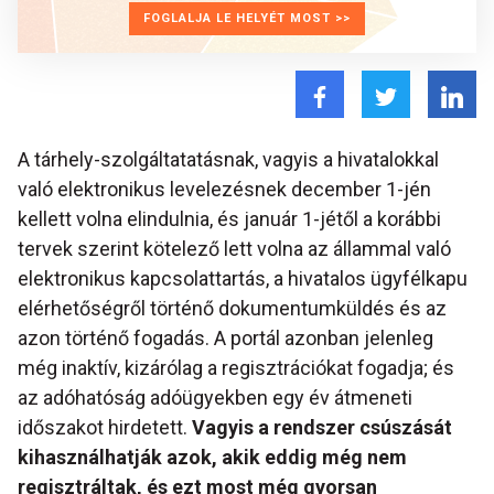
FOGLALJA LE HELYÉT MOST >>
A tárhely-szolgáltatatásnak, vagyis a hivatalokkal
való elektronikus levelezésnek december 1-jén
kellett volna elindulnia, és január 1-jétől a korábbi
tervek szerint kötelező lett volna az állammal való
elektronikus kapcsolattartás, a hivatalos ügyfélkapu
elérhetőségről történő dokumentumküldés és az
azon történő fogadás. A portál azonban jelenleg
még inaktív, kizárólag a regisztrációkat fogadja; és
az adóhatóság adóügyekben egy év átmeneti
időszakot hirdetett.
Vagyis a rendszer csúszását
kihasználhatják azok, akik eddig még nem
regisztráltak, és ezt most még gyorsan