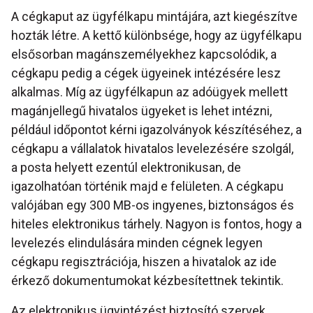
A cégkaput az ügyfélkapu mintájára, azt kiegészítve
hozták létre. A kettő különbsége, hogy az ügyfélkapu
elsősorban magánszemélyekhez kapcsolódik, a
cégkapu pedig a cégek ügyeinek intézésére lesz
alkalmas. Míg az ügyfélkapun az adóügyek mellett
magánjellegű hivatalos ügyeket is lehet intézni,
például időpontot kérni igazolványok készítéséhez, a
cégkapu a vállalatok hivatalos levelezésére szolgál,
a posta helyett ezentúl elektronikusan, de
igazolhatóan történik majd e felületen. A cégkapu
valójában egy 300 MB-os ingyenes, biztonságos és
hiteles elektronikus tárhely. Nagyon is fontos, hogy a
levelezés elindulására minden cégnek legyen
cégkapu regisztrációja, hiszen a hivatalok az ide
érkező dokumentumokat kézbesítettnek tekintik.
Az elektronikus ügyintézést biztosító szervek