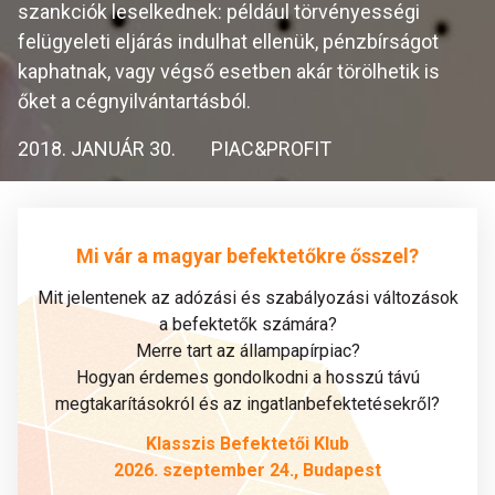
szankciók leselkednek: például törvényességi
felügyeleti eljárás indulhat ellenük, pénzbírságot
kaphatnak, vagy végső esetben akár törölhetik is
őket a cégnyilvántartásból.
2018. JANUÁR 30.
PIAC&PROFIT
Mi vár a magyar befektetőkre ősszel?
Mit jelentenek az adózási és szabályozási változások
a befektetők számára?
Merre tart az állampapírpiac?
Hogyan érdemes gondolkodni a hosszú távú
megtakarításokról és az ingatlanbefektetésekről?
Klasszis Befektetői Klub
2026. szeptember 24., Budapest