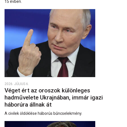
15 évben.
2026. JÚLIUS 6.
Véget ért az oroszok különleges
hadművelete Ukrajnában, immár igazi
háborúra állnak át
A civilek öldöklése háborús bűncselekmény.