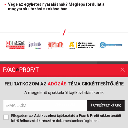
Vége az egyhetes nyaralásnak? Meglepő fordulat a
magyarok utazási szokásaiban
FELIRATKOZOM AZ
ADÓZÁS
TÉMA CIKKÉRTESÍTŐJÉRE
A megjelenő új cikkekről tájékoztatást kérek
IMPRESSZUM
ÉRTESÍTÉST KÉREK
Elfogadom az
Adatkezelési tájékoztató a Piac & Profit cikkértesítőt
ÁSZF
kérő felhasználók részére
dokumentumban foglaltakat