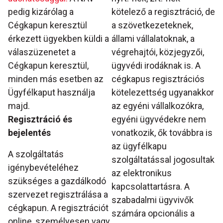
pedig kizárólag a
kötelező a regisztráció, de
Cégkapun keresztül
a szövetkezeteknek,
érkezett ügyekben küldi a
állami vállalatoknak, a
válaszüzenetet a
végrehajtói, közjegyzői,
Cégkapun keresztül,
ügyvédi irodáknak is. A
minden más esetben az
cégkapus regisztrációs
Ügyfélkaput használja
kötelezettség ugyanakkor
majd.
az egyéni vállalkozókra,
Regisztráció és
egyéni ügyvédekre nem
bejelentés
vonatkozik, ők továbbra is
az ügyfélkapu
A szolgáltatás
szolgáltatással jogosultak
igénybevételéhez
az elektronikus
szükséges a gazdálkodó
kapcsolattartásra. A
szervezet regisztrálása a
szabadalmi ügyvivők
cégkapun. A regisztrációt
számára opcionális a
online, személyesen vagy