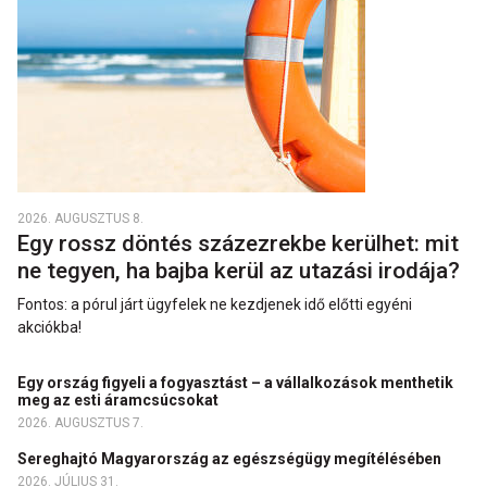
2026. AUGUSZTUS 8.
Egy rossz döntés százezrekbe kerülhet: mit
ne tegyen, ha bajba kerül az utazási irodája?
Fontos: a pórul járt ügyfelek ne kezdjenek idő előtti egyéni
akciókba!
Egy ország figyeli a fogyasztást – a vállalkozások menthetik
meg az esti áramcsúcsokat
2026. AUGUSZTUS 7.
Sereghajtó Magyarország az egészségügy megítélésében
2026. JÚLIUS 31.