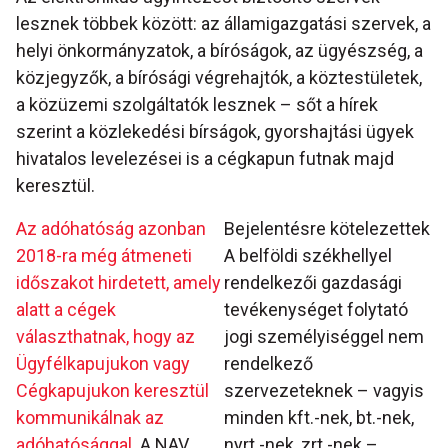
lesznek többek között: az államigazgatási szervek, a
helyi önkormányzatok, a bíróságok, az ügyészség, a
közjegyzők, a bírósági végrehajtók, a köztestületek,
a közüzemi szolgáltatók lesznek – sőt a hírek
szerint a közlekedési bírságok, gyorshajtási ügyek
hivatalos levelezései is a cégkapun futnak majd
keresztül.
Az adóhatóság azonban
Bejelentésre kötelezettek
2018-ra még átmeneti
A belföldi székhellyel
időszakot hirdetett, amely
rendelkezői gazdasági
alatt a cégek
tevékenységet folytató
választhatnak, hogy az
jogi személyiséggel nem
Ügyfélkapujukon vagy
rendelkező
Cégkapujukon keresztül
szervezeteknek – vagyis
kommunikálnak az
minden kft.-nek, bt.-nek,
adóhatósággal.
A NAV
nyrt.-nek, zrt.-nek –