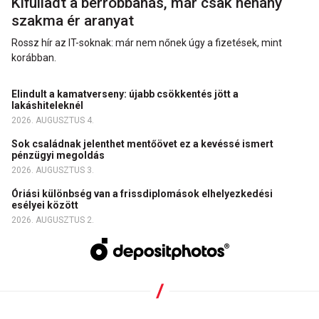
Kifulladt a bérrobbanás, már csak néhány
szakma ér aranyat
Rossz hír az IT-soknak: már nem nőnek úgy a fizetések, mint
korábban.
Elindult a kamatverseny: újabb csökkentés jött a
lakáshiteleknél
2026. AUGUSZTUS 4.
Sok családnak jelenthet mentőövet ez a kevéssé ismert
pénzügyi megoldás
2026. AUGUSZTUS 3.
Óriási különbség van a frissdiplomások elhelyezkedési
esélyei között
2026. AUGUSZTUS 2.