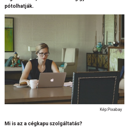
pótolhatják.
Kép:Pixabay
Mi is az a cégkapu szolgáltatás?