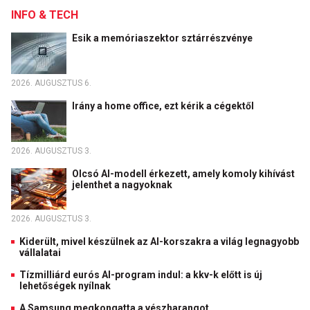
INFO & TECH
Esik a memóriaszektor sztárrészvénye
2026. AUGUSZTUS 6.
Irány a home office, ezt kérik a cégektől
2026. AUGUSZTUS 3.
Olcsó AI-modell érkezett, amely komoly kihívást
jelenthet a nagyoknak
2026. AUGUSZTUS 3.
Kiderült, mivel készülnek az AI-korszakra a világ legnagyobb
vállalatai
Tízmilliárd eurós AI-program indul: a kkv-k előtt is új
lehetőségek nyílnak
A Samsung megkongatta a vészharangot