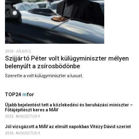
2026. JÚLIUS 2.
Szijjártó Péter volt külügyminiszter mélyen
belenyúlt a zsírosbödönbe
Szerette a volt külügyminiszter a luxust.
TOP24
m
for
Újabb bejelentést tett a közlekedési és beruházási miniszter –
Főtájépítészt keres a MÁV
2026. AUGUSZTUS 9.
Jól vizsgázott a MÁV az elmúlt napokban Vitézy Dávid szerint
2026. AUGUSZTUS 9.