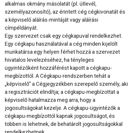
alkalmas okmány másolatát (pl. útlevél,
személyazonosító), az érintett cég cégkivonatát és
a képviselő aláírás-mintáját vagy aláírási
címpéldányát.
Egy szervezet csak egy cégkapuval rendelkezhet.
Egy cégkapu használatával a cég minden kijelölt
munkatársa egy helyen férhet hozzá a szervezet
hivatalos levelezéséhez, ha tényleges
ügyintézőként hozzáférést kapott a cégkapu-
megbízottól. A Cégkapu-rendszerben tehát a
„képviselő” a Cégjegyzékben szerepelő személy, aki
a regisztrációt elindítja; a cégkapu-megbízottat a
képviselő hatalmazza meg arra, hogy a
jogosultságokat kezelje. A cégkapu-ügyintézők a
cégkapu-megbízottól kapnak jogosultságot, és
többen is lehetnek, de behatárolt jogosultságokkal
rendelkezhetnek.