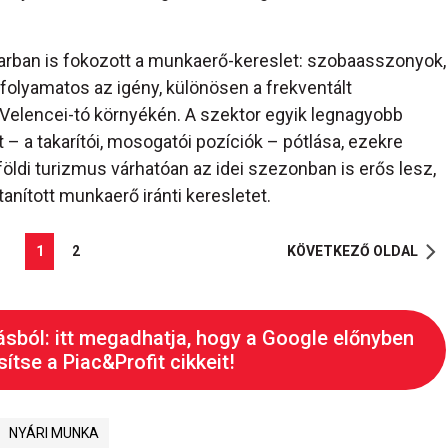
parban is fokozott a munkaerő-kereslet: szobaasszonyok,
folyamatos az igény, különösen a frekventált
 Velencei-tó környékén. A szektor egyik legnagyobb
 – a takarítói, mosogatói pozíciók – pótlása, ezekre
földi turizmus várhatóan az idei szezonban is erős lesz,
anított munkaerő iránti keresletet.
1
2
KÖVETKEZŐ OLDAL
ásból: itt megadhatja, hogy a Google előnyben
ítse a Piac&Profit cikkeit!
NYÁRI MUNKA