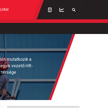
LYAM
tén mutatkozik a
 egyik vezető HR-
ó térsége