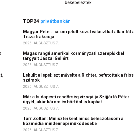
bekebelezték.
TOP24
privátbankár
Magyar Péter: három jelölt közül választhat államfőt a
Tisza frakciója
2026. AUGUSZTUS 7.
z
Magas rangú amerikai kormányzati szereplőkkel
tárgyalt Jászai Gellért
2026. AUGUSZTUS 7.
t,
Lehullt a lepel: ezt művelte a Richter, befutottak a friss
számok
2026. AUGUSZTUS 7.
Már a budapesti rendőrség vizsgálja Szijjártó Péter
ügyét, akár három év börtönt is kaphat
2026. AUGUSZTUS 7.
Tarr Zoltán: Miniszterként nincs beleszólásom a
közmédia mindennapi működésébe
2026. AUGUSZTUS 7.