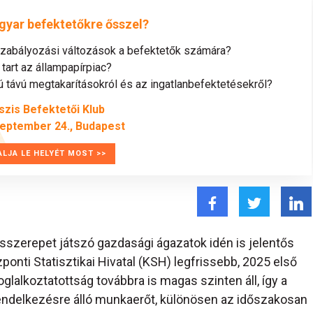
gyar befektetőkre ősszel?
szabályozási változások a befektetők számára?
tart az állampapírpiac?
távú megtakarításokról és az ingatlanbefektetésekről?
szis Befektetői Klub
zeptember 24., Budapest
ALJA LE HELYÉT MOST >>
szerepet játszó gazdasági ágazatok idén is jelentős
ti Statisztikai Hivatal (KSH) legfrissebb, 2025 első
glalkoztatottság továbbra is magas szinten áll, így a
rendelkezésre álló munkaerőt, különösen az időszakosan