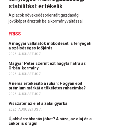
stabilitást értékelik
A piacok növekedésorientált gazdasági
jövőképet áraztak be a kormányváltással.
FRISS
A magyar vállalatok működését is fenyegeti
a szélsőséges időjárás
2026. AUGUSZTUS 7.
Magyar Péter szerint ezt hagyta hátra az
Orbán-kormány
2026. AUGUSZTUS 7.
A néma értékesítő a ruhán: Hogyan épít
prémium márkát a tökéletes ruhacímke?
2026. AUGUSZTUS 7.
Visszatér az élet a zalai gyárba
2026. AUGUSZTUS 7.
Újabb árrobbanás jöhet? A búza, az olaj és a
cukor is drágul