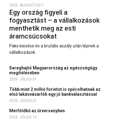
2026. AUGUSZTUS 7.
Egy ország figyeli a
fogyasztást – a vállalkozások
menthetik meg az esti
áramcsúcsokat
Paks kiesése és a brutális aszály után lépnek a
vállalkozások.
Sereghajtó Magyarország az egészségügy
megítélésében
2026. JÚLIUS 31.
Több mint 2 millió forintot is spórolhatnak az
első lakásvásárlók egy jó bankválasztással
2026. JÚLIUS 27.
Mérföldkő az űrversenyben
2026. JÚLIUS 10.