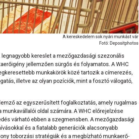
A kereskedelem sok nyári munkást vár
Fotó: Depositphotos
 a legnagyobb kereslet a mezőgazdasági szezonális
nkaerőigény jellemzően sürgős és folyamatos. A WHC
legkeresettebb munkakörök közé tartozik a címerezés,
atás, illetve az olyan pozíciók, mint a fosztó válogató,
lemző az egyszerűsített foglalkoztatás, amely rugalmas
 a munkavállalói oldal számára. A WHC előrejelzése
kedés várható ebben a szegmensben. A mezőgazdasági
hívásokkal és a fiatalabb generációk alacsonyabb
ékony toborzási stratégiák és a megbízható munkaerő-