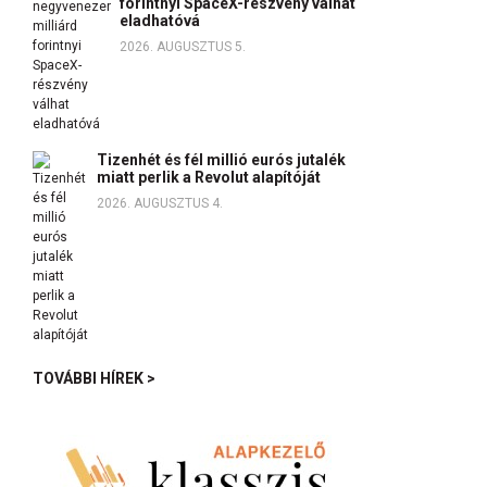
forintnyi SpaceX-részvény válhat
eladhatóvá
2026. AUGUSZTUS 5.
Tizenhét és fél millió eurós jutalék
miatt perlik a Revolut alapítóját
2026. AUGUSZTUS 4.
TOVÁBBI HÍREK >