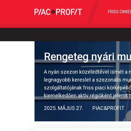
FRISS CIKKE
Rengeteg nyári mu
A nyári szezon közeledtével ismét a 
legnagyobb kereslet a szezonális mun
szolgáltatójának friss piaci körképéb
kiemelkedően aktív régióként jelenik 
2025. MÁJUS 27.
PIAC&PROFIT