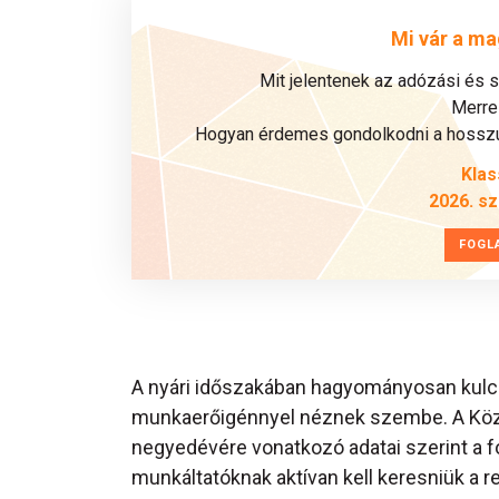
Mi vár a ma
Mit jelentenek az adózási és 
Merre 
Hogyan érdemes gondolkodni a hosszú 
Klas
2026. s
FOGL
A nyári időszakában hagyományosan kulcs
munkaerőigénnyel néznek szembe. A Közpon
negyedévére vonatkozó adatai szerint a fo
munkáltatóknak aktívan kell keresniük a 