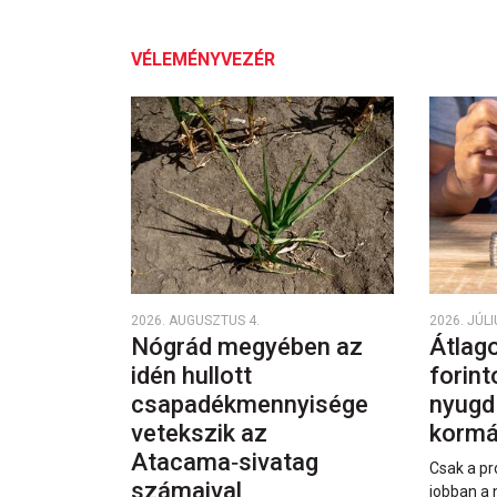
VÉLEMÉNYVEZÉR
2026. AUGUSZTUS 4.
2026. JÚLI
Nógrád megyében az
Átlago
idén hullott
forint
csapadékmennyisége
nyugd
vetekszik az
kormá
Atacama‑sivatag
Csak a pr
számaival
jobban a 