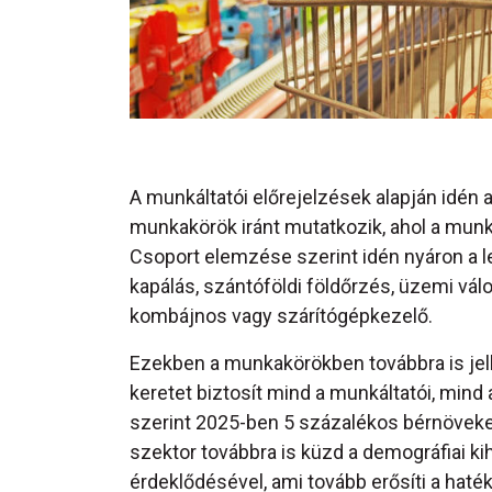
A munkáltatói előrejelzések alapján idén
munkakörök iránt mutatkozik, ahol a mu
Csoport elemzése szerint idén nyáron a 
kapálás, szántóföldi földőrzés, üzemi válog
kombájnos vagy szárítógépkezelő.
Ezekben a munkakörökben továbbra is jel
keretet biztosít mind a munkáltatói, mind
szerint 2025-ben 5 százalékos bérnöve
szektor továbbra is küzd a demográfiai ki
érdeklődésével, ami tovább erősíti a hat