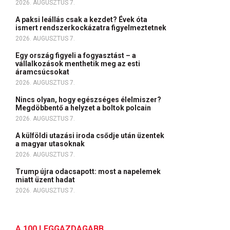
2026. AUGUSZTUS 7.
A paksi leállás csak a kezdet? Évek óta
ismert rendszerkockázatra figyelmeztetnek
2026. AUGUSZTUS 7.
Egy ország figyeli a fogyasztást – a
vállalkozások menthetik meg az esti
áramcsúcsokat
2026. AUGUSZTUS 7.
Nincs olyan, hogy egészséges élelmiszer?
Megdöbbentő a helyzet a boltok polcain
2026. AUGUSZTUS 7.
A külföldi utazási iroda csődje után üzentek
a magyar utasoknak
2026. AUGUSZTUS 7.
Trump újra odacsapott: most a napelemek
miatt üzent hadat
2026. AUGUSZTUS 7.
A 100 LEGGAZDAGABB