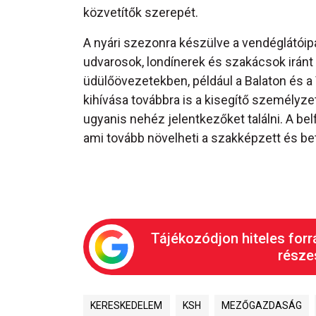
közvetítők szerepét.
A nyári szezonra készülve a vendéglátói
udvarosok, londínerek és szakácsok iránt 
üdülőövezetekben, például a Balaton és a
kihívása továbbra is a kisegítő személyzet
ugyanis nehéz jelentkezőket találni. A bel
ami tovább növelheti a szakképzett és bet
Tájékozódjon hiteles forr
részes
KERESKEDELEM
KSH
MEZŐGAZDASÁG