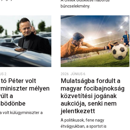
A civilek öldöklése háborús
bűncselekmény.
US 2.
2026. JÚNIUS 6.
rtó Péter volt
Mulatságba fordult a
yminiszter mélyen
magyar focibajnokság
últ a
közvetítési jogának
sbödönbe
aukciója, senki nem
jelentkezett
a volt külügyminiszter a
A politikusok, fene nagy
étvágyukban, a sportot is