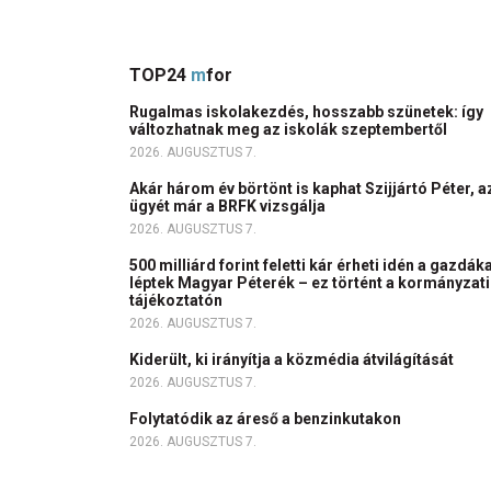
TOP24
m
for
Rugalmas iskolakezdés, hosszabb szünetek: így
változhatnak meg az iskolák szeptembertől
2026. AUGUSZTUS 7.
Akár három év börtönt is kaphat Szijjártó Péter, a
ügyét már a BRFK vizsgálja
2026. AUGUSZTUS 7.
500 milliárd forint feletti kár érheti idén a gazdáka
léptek Magyar Péterék – ez történt a kormányzati
tájékoztatón
2026. AUGUSZTUS 7.
Kiderült, ki irányítja a közmédia átvilágítását
2026. AUGUSZTUS 7.
Folytatódik az áreső a benzinkutakon
2026. AUGUSZTUS 7.