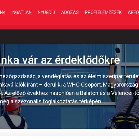
INK
INGATLAN
NYUGDÍJ
ADÓZÁS
PROFI ELEMZÉSEK
ÁRFO
nka vár az érdeklődőkre
mezőgazdaság, a vendéglátás és az élelmiszeripar terüle
kavállalók iránt – derül ki a WHC Csoport, Magyarország
ől. Az előző évekhez hasonlóan a Balaton és a Velencei-t
meg a szezonális foglalkoztatás térképén.