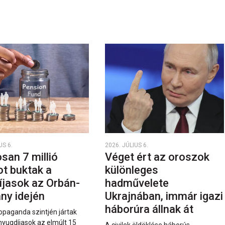
US 6.
2026. JÚLIUS 6.
san 7 millió
Véget ért az oroszok
ot buktak a
különleges
íjasok az Orbán-
hadművelete
ny idején
Ukrajnában, immár igazi
háborúra állnak át
opaganda szintjén jártak
nyugdíjasok az elmúlt 15