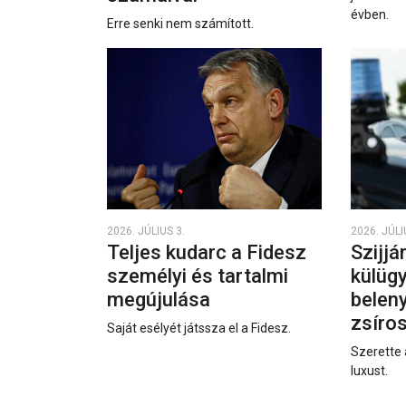
évben.
Erre senki nem számított.
2026. JÚLIUS 3.
2026. JÚLI
Teljes kudarc a Fidesz
Szijjá
személyi és tartalmi
külüg
megújulása
beleny
zsíro
Saját esélyét játssza el a Fidesz.
Szerette 
luxust.