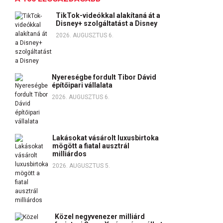
TikTok-videókkal alakítaná át a
Disney+ szolgáltatást a Disney
2026. AUGUSZTUS 6.
Nyereségbe fordult Tibor Dávid
építőipari vállalata
2026. AUGUSZTUS 6.
Lakásokat vásárolt luxusbirtoka
mögött a fiatal ausztrál
milliárdos
2026. AUGUSZTUS 5.
Közel negyvenezer milliárd