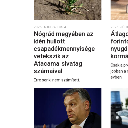
2026. AUGUSZTUS 4.
2026. JÚLI
Nógrád megyében az
Átlago
idén hullott
forint
csapadékmennyisége
nyugd
vetekszik az
kormá
Atacama‑sivatag
Csak a pr
számaival
jobban a 
évben.
Erre senki nem számított.