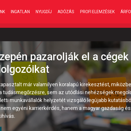
INK
INGATLAN
NYUGDÍJ
ADÓZÁS
PROFI ELEMZÉSEK
ÁRFO
epén pazarolják el a cégek
dolgozóikat
tapasztalt már valamilyen koralapú kirekesztést, miközben
a tudásmegőrzésre, sem az utódlási nehézségek megol
eletti munkavállalók helyzetét vizsgáló legújabb kutatásb
 nem egyéni karrierkérdés, hanem a magyar gazdaság és v
ihívás.