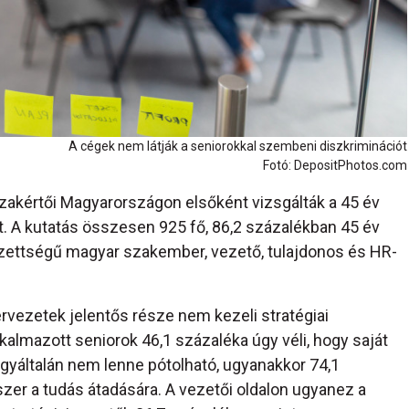
A cégek nem látják a seniorokkal szembeni diszkriminációt
Fotó: DepositPhotos.com
zakértői Magyarországon elsőként vizsgálták a 45 év
t. A kutatás összesen 925 fő, 86,2 százalékban 45 év
gzettségű magyar szakember, vezető, tulajdonos és HR-
rvezetek jelentős része nem kezeli stratégiai
lkalmazott seniorok 46,1 százaléka úgy véli, hogy saját
gyáltalán nem lenne pótolható, ugyanakkor 74,1
szer a tudás átadására. A vezetői oldalon ugyanez a