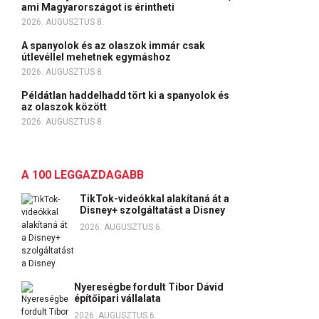
ami Magyarországot is érintheti
2026. AUGUSZTUS 8.
A spanyolok és az olaszok immár csak
útlevéllel mehetnek egymáshoz
2026. AUGUSZTUS 8.
Példátlan haddelhadd tört ki a spanyolok és
az olaszok között
2026. AUGUSZTUS 8.
A 100 LEGGAZDAGABB
TikTok-videókkal alakítaná át a
Disney+ szolgáltatást a Disney
2026. AUGUSZTUS 6.
Nyereségbe fordult Tibor Dávid
építőipari vállalata
2026. AUGUSZTUS 6.