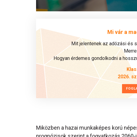
Mi vár a ma
Mit jelentenek az adózási és 
Merre 
Hogyan érdemes gondolkodni a hosszú 
Klas
2026. s
FOGL
Miközben a hazai munkaképes korú népess
prognózisok szerint a fogyatkozás 2060-ig 