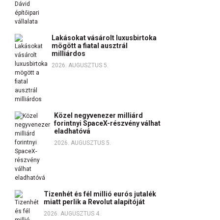
Lakásokat vásárolt luxusbirtoka
mögött a fiatal ausztrál
milliárdos
2026. AUGUSZTUS 5.
Közel negyvenezer milliárd
forintnyi SpaceX-részvény válhat
eladhatóvá
2026. AUGUSZTUS 5.
Tizenhét és fél millió eurós jutalék
miatt perlik a Revolut alapítóját
2026. AUGUSZTUS 4.