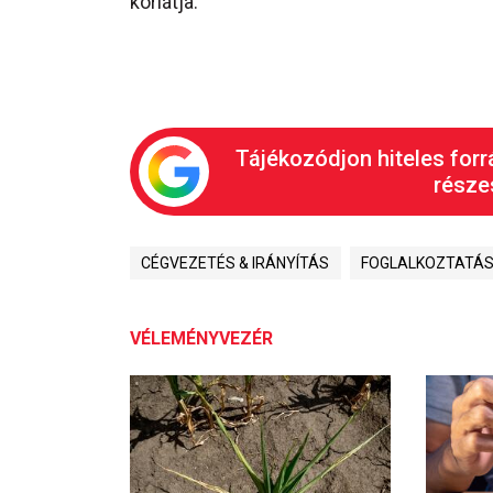
korlátja.
Tájékozódjon hiteles forr
részes
CÉGVEZETÉS & IRÁNYÍTÁS
FOGLALKOZTATÁ
VÉLEMÉNYVEZÉR