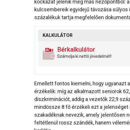
kockázat jelenik meg más nézőpontból: a 
kulcsembereik egyidejű távozása súlyos 
százalékuk tartja megfelelően dokumentá
KALKULÁTOR
Bérkalkulátor
Számolja ki nettó jövedelmét!
Emellett fontos kiemelni, hogy ugyanazt 
érzékelik: míg az alkalmazott seniorok 62
diszkriminációt, addig a vezetők 22,9 s
mindössze 8 fő érzékeli ezt a jelenséget
szakadéknak nevezik, amely jelentősen n
feltétlenül rossz szándék, hanem vélemé