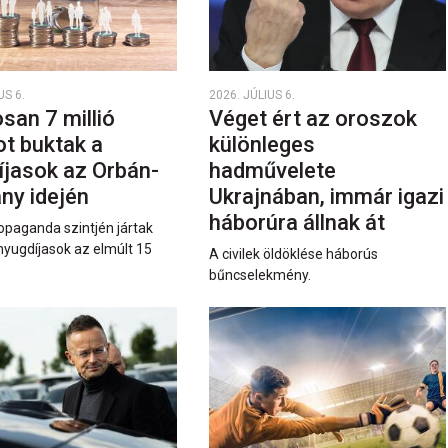
US 6.
2026. JÚLIUS 6.
san 7 millió
Véget ért az oroszok
ot buktak a
különleges
íjasok az Orbán-
hadművelete
ny idején
Ukrajnában, immár igazi
háborúra állnak át
opaganda szintjén jártak
nyugdíjasok az elmúlt 15
A civilek öldöklése háborús
bűncselekmény.