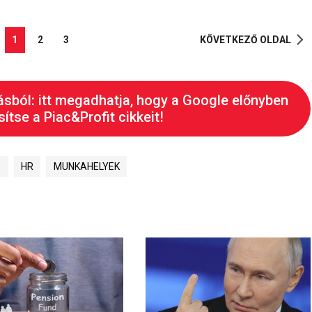
1
2
3
KÖVETKEZŐ OLDAL
ásból: itt megadhatja, hogy a Google előnyben
ítse a Piac&Profit cikkeit!
S
HR
MUNKAHELYEK