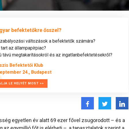
gyar befektetőkre ősszel?
szabályozási változások a befektetők számára?
tart az állampapírpiac?
távú megtakarításokról és az ingatlanbefektetésekről?
szis Befektetői Klub
zeptember 24., Budapest
ALJA LE HELYÉT MOST >>
ég egyetlen év alatt 69 ezer fővel zsugorodott – és a
az egymillió főt is elérheti –, a tapasztalatok szerint a