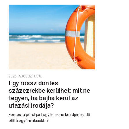
2026. AUGUSZTUS 8.
Egy rossz döntés
százezrekbe kerülhet: mit ne
tegyen, ha bajba kerül az
utazási irodája?
Fontos: a pórul járt ügyfelek ne kezdjenek idő
előtti egyéni akciókba!