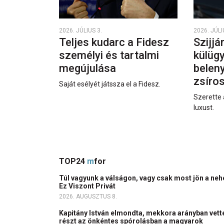
2026. JÚLIUS 3.
2026. JÚLI
Teljes kudarc a Fidesz
Szijjá
személyi és tartalmi
külüg
megújulása
beleny
zsíro
Saját esélyét játssza el a Fidesz.
Szerette 
luxust.
TOP24
m
for
Túl vagyunk a válságon, vagy csak most jön a ne
Ez Viszont Privát
2026. AUGUSZTUS 8.
Kapitány István elmondta, mekkora arányban vett
részt az önkéntes spórolásban a magyarok