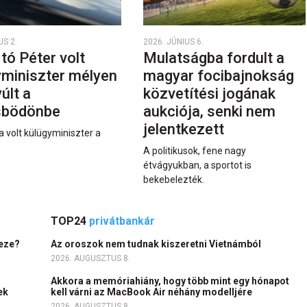
US 2.
2026. JÚNIUS 6.
rtó Péter volt
Mulatságba fordult a
yminiszter mélyen
magyar focibajnokság
últ a
közvetítési jogának
sbödönbe
aukciója, senki nem
jelentkezett
a volt külügyminiszter a
A politikusok, fene nagy
étvágyukban, a sportot is
bekebelezték.
TOP24
privátbankár
heze?
Az oroszok nem tudnak kiszeretni Vietnámból
2026. AUGUSZTUS 8.
Akkora a memóriahiány, hogy több mint egy hónapot
ek
kell várni az MacBook Air néhány modelljére
2026. AUGUSZTUS 8.