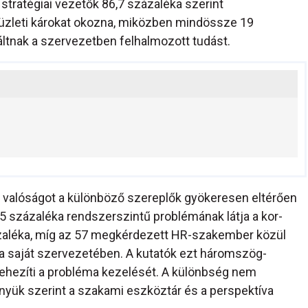
stratégiai vezetők 86,7 százaléka szerint
üzleti károkat okozna, miközben mindössze 19
ltnak a szervezetben felhalmozott tudást.
a valóságot a különböző szereplők gyökeresen eltérően
,5 százaléka rendszerszintű problémának látja a kor-
zázaléka, míg az 57 megkérdezett HR-szakember közül
 a saját szervezetében. A kutatók ezt háromszög-
ehezíti a probléma kezelését. A különbség nem
nyük szerint a szakami eszköztár és a perspektíva