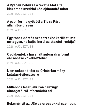
A Ryanair behúzza a féket a Mol által
kiszemelt szerbiai kőolajfinomító miatt
2026. AUGUSZTUS 8.
A papírforma győzött a Tisza Párt
államfőjelölésén
2026. AUGUSZTUS 8.
Egy rossz döntés százezrekbe kerülhet: mit
ne tegyen, ha bajba kerül az utazási irodája?
2026. AUGUSZTUS 8.
Csökkentek a használt autóárak a forint
erősödése következtében
2026. AUGUSZTUS 8.
Nem sokat költött az Orbán-kormány
kutatás-fejlesztésre
2026. AUGUSZTUS 8.
Millárdos lehet, aki Irán pénzügyi
támogatóiról információt ad
2026. AUGUSZTUS 8.
Bekeményít az USA az oroszokkal szemben,