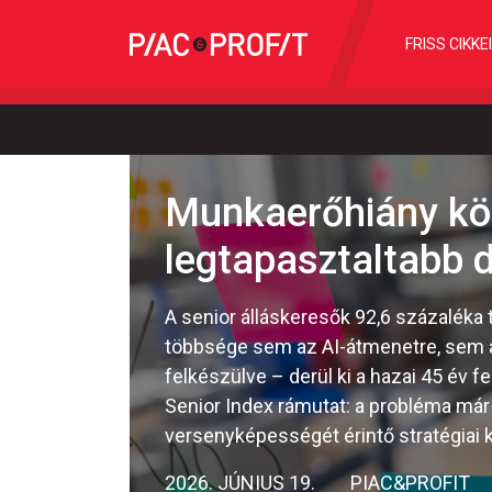
FRISS CIKKE
Munkaerőhiány köz
legtapasztaltabb 
A senior álláskeresők 92,6 százaléka 
többsége sem az AI-átmenetre, sem 
felkészülve – derül ki a hazai 45 év f
Senior Index rámutat: a probléma már
versenyképességét érintő stratégiai k
2026. JÚNIUS 19.
PIAC&PROFIT