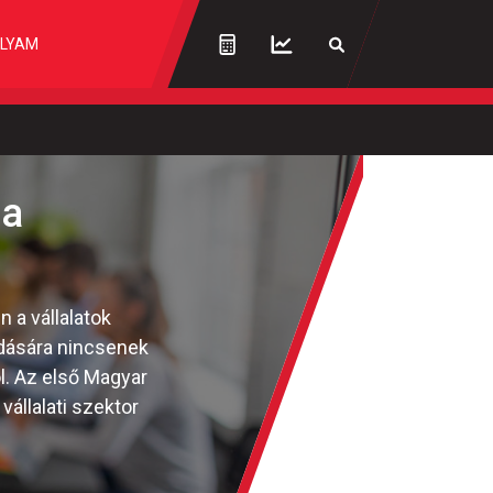
LYAM
 a
 a vállalatok
dására nincsenek
ól. Az első Magyar
állalati szektor