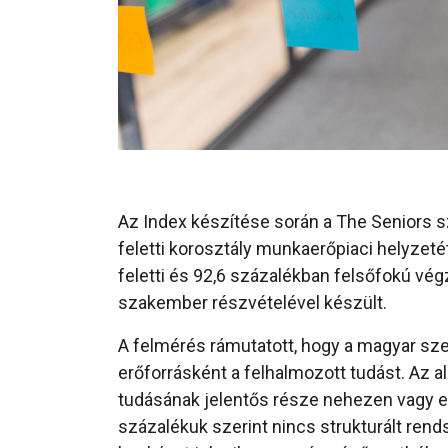
Az Index készítése során a The Seniors s
feletti korosztály munkaerőpiaci helyzeté
feletti és 92,6 százalékban felsőfokú vé
szakember részvételével készült.
A felmérés rámutatott, hogy a magyar sze
erőforrásként a felhalmozott tudást. Az a
tudásának jelentős része nehezen vagy e
százalékuk szerint nincs strukturált rend