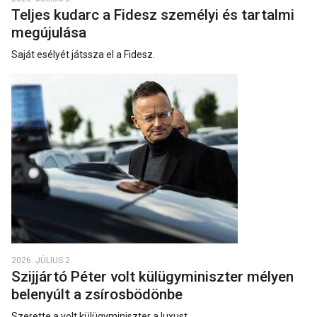
Teljes kudarc a Fidesz személyi és tartalmi
megújulása
Saját esélyét játssza el a Fidesz.
2026. JÚLIUS 2.
Szijjártó Péter volt külügyminiszter mélyen
belenyúlt a zsírosbödönbe
Szerette a volt külügyminiszter a luxust.