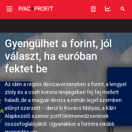
Gyengülhet a forint, jól
választ, ha euróban
fektet be
Az idén a régiós devizaversenyben a forint, a lengyel
zloty és a cseh korona lényegében fej fej mellett
haladt, de a magyar deviza a román lejjel szemben
előnyt szerzett – derül ki Kovács Mátyás, a K&H
Alapkezelő szenior portfóliómenedzserének
összefoglalójából. Ugyanakkor a forintra inkább
gyengülés vár.