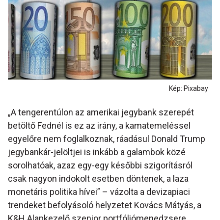
Kép: Pixabay
„A tengerentúlon az amerikai jegybank szerepét
betöltő Fednél is ez az irány, a kamatemeléssel
egyelőre nem foglalkoznak, ráadásul Donald Trump
jegybankár-jelöltjei is inkább a galambok közé
sorolhatóak, azaz egy-egy későbbi szigorításról
csak nagyon indokolt esetben döntenek, a laza
monetáris politika hívei” – vázolta a devizapiaci
trendeket befolyásoló helyzetet Kovács Mátyás, a
K&H Alapkezelő szenior portfóliómenedzsere.