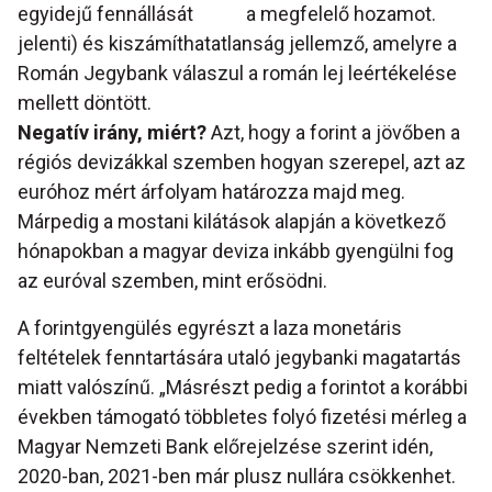
egyidejű fennállását
a megfelelő hozamot.
jelenti) és kiszámíthatatlanság jellemző, amelyre a
Román Jegybank válaszul a román lej leértékelése
mellett döntött.
Negatív irány, miért?
Azt, hogy a forint a jövőben a
régiós devizákkal szemben hogyan szerepel, azt az
euróhoz mért árfolyam határozza majd meg.
Márpedig a mostani kilátások alapján a következő
hónapokban a magyar deviza inkább gyengülni fog
az euróval szemben, mint erősödni.
A forintgyengülés egyrészt a laza monetáris
feltételek fenntartására utaló jegybanki magatartás
miatt valószínű. „Másrészt pedig a forintot a korábbi
években támogató többletes folyó fizetési mérleg a
Magyar Nemzeti Bank előrejelzése szerint idén,
2020-ban, 2021-ben már plusz nullára csökkenhet.