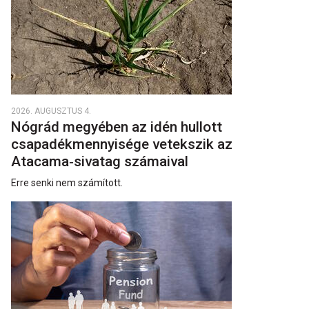
2026. AUGUSZTUS 4.
Nógrád megyében az idén hullott
csapadékmennyisége vetekszik az
Atacama‑sivatag számaival
Erre senki nem számított.