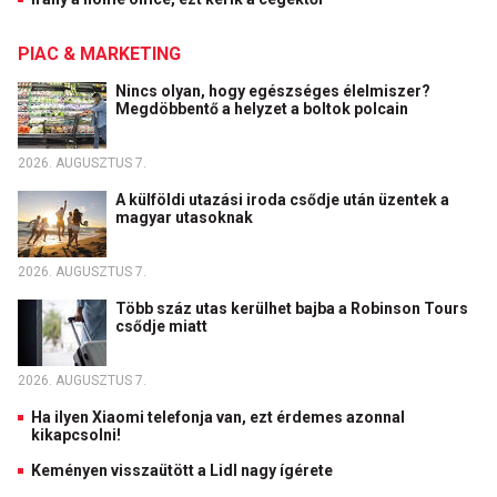
PIAC & MARKETING
Nincs olyan, hogy egészséges élelmiszer?
Megdöbbentő a helyzet a boltok polcain
2026. AUGUSZTUS 7.
A külföldi utazási iroda csődje után üzentek a
magyar utasoknak
2026. AUGUSZTUS 7.
Több száz utas kerülhet bajba a Robinson Tours
csődje miatt
2026. AUGUSZTUS 7.
Ha ilyen Xiaomi telefonja van, ezt érdemes azonnal
kikapcsolni!
Keményen visszaütött a Lidl nagy ígérete