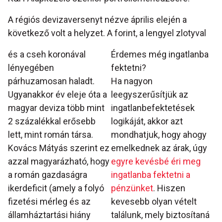
A régiós devizaversenyt nézve április elején a
következő volt a helyzet. A forint, a lengyel zlotyval
és a cseh koronával
Érdemes még ingatlanba
lényegében
fektetni?
párhuzamosan haladt.
Ha nagyon
Ugyanakkor év eleje óta a
leegyszerűsítjük az
magyar deviza több mint
ingatlanbefektetések
2 százalékkal erősebb
logikáját, akkor azt
lett, mint román társa.
mondhatjuk, hogy ahogy
Kovács Mátyás szerint ez
emelkednek az árak, úgy
azzal magyarázható, hogy
egyre kevésbé éri meg
a román gazdaságra
ingatlanba fektetni a
ikerdeficit (amely a folyó
pénzünket
. Hiszen
fizetési mérleg és az
kevesebb olyan vételt
államháztartási hiány
találunk, mely biztosítaná