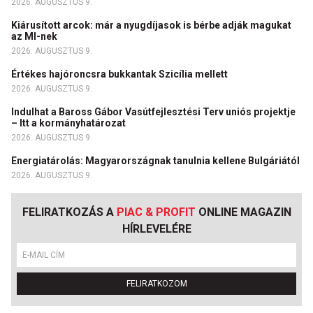
2026. AUGUSZTUS 9.
Kiárusított arcok: már a nyugdíjasok is bérbe adják magukat
az MI-nek
2026. AUGUSZTUS 9.
Értékes hajóroncsra bukkantak Szicília mellett
2026. AUGUSZTUS 9.
Indulhat a Baross Gábor Vasútfejlesztési Terv uniós projektje
– Itt a kormányhatározat
2026. AUGUSZTUS 9.
Energiatárolás: Magyarországnak tanulnia kellene Bulgáriától
2026. AUGUSZTUS 9.
FELIRATKOZÁS A
PIAC & PROFIT
ONLINE MAGAZIN
HÍRLEVELÉRE
FELIRATKOZOM