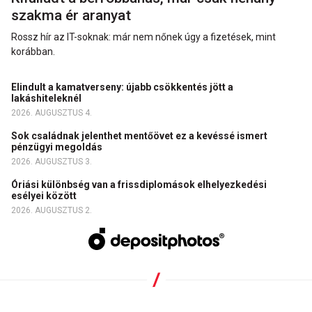
szakma ér aranyat
Rossz hír az IT-soknak: már nem nőnek úgy a fizetések, mint
korábban.
Elindult a kamatverseny: újabb csökkentés jött a
lakáshiteleknél
2026. AUGUSZTUS 4.
Sok családnak jelenthet mentőövet ez a kevéssé ismert
pénzügyi megoldás
2026. AUGUSZTUS 3.
Óriási különbség van a frissdiplomások elhelyezkedési
esélyei között
2026. AUGUSZTUS 2.