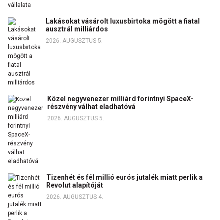
Lakásokat vásárolt luxusbirtoka mögött a fiatal
ausztrál milliárdos
2026. AUGUSZTUS 5.
Közel negyvenezer milliárd forintnyi SpaceX-
részvény válhat eladhatóvá
2026. AUGUSZTUS 5.
Tizenhét és fél millió eurós jutalék miatt perlik a
Revolut alapítóját
2026. AUGUSZTUS 4.