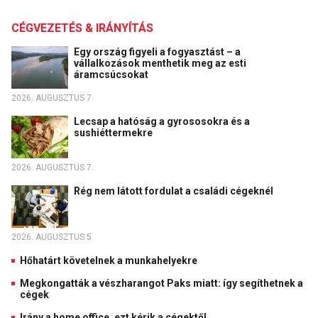
CÉGVEZETÉS & IRÁNYÍTÁS
Egy ország figyeli a fogyasztást – a
vállalkozások menthetik meg az esti
áramcsúcsokat
2026. AUGUSZTUS 7.
Lecsap a hatóság a gyrososokra és a
sushiéttermekre
2026. AUGUSZTUS 7.
Rég nem látott fordulat a családi cégeknél
2026. AUGUSZTUS 5.
Hőhatárt követelnek a munkahelyekre
Megkongatták a vészharangot Paks miatt: így segíthetnek a
cégek
Irány a home office, ezt kérik a cégektől