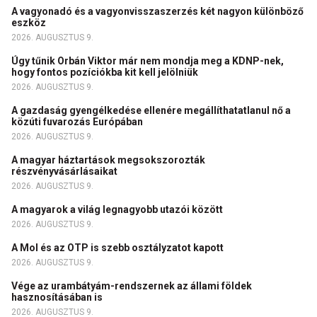
A vagyonadó és a vagyonvisszaszerzés két nagyon különböző
eszköz
2026. AUGUSZTUS 9.
Úgy tűnik Orbán Viktor már nem mondja meg a KDNP-nek,
hogy fontos pozíciókba kit kell jelölniük
2026. AUGUSZTUS 9.
A gazdaság gyengélkedése ellenére megállíthatatlanul nő a
közúti fuvarozás Európában
2026. AUGUSZTUS 9.
A magyar háztartások megsokszorozták
részvényvásárlásaikat
2026. AUGUSZTUS 9.
A magyarok a világ legnagyobb utazói között
2026. AUGUSZTUS 9.
A Mol és az OTP is szebb osztályzatot kapott
2026. AUGUSZTUS 9.
Vége az urambátyám-rendszernek az állami földek
hasznosításában is
2026. AUGUSZTUS 9.