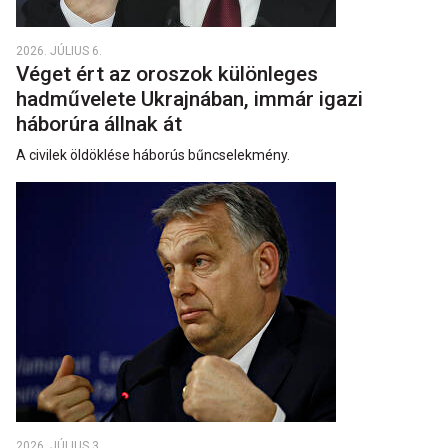
2026. JÚLIUS 6.
Véget ért az oroszok különleges
hadművelete Ukrajnában, immár igazi
háborúra állnak át
A civilek öldöklése háborús bűncselekmény.
2026. JÚLIUS 3.