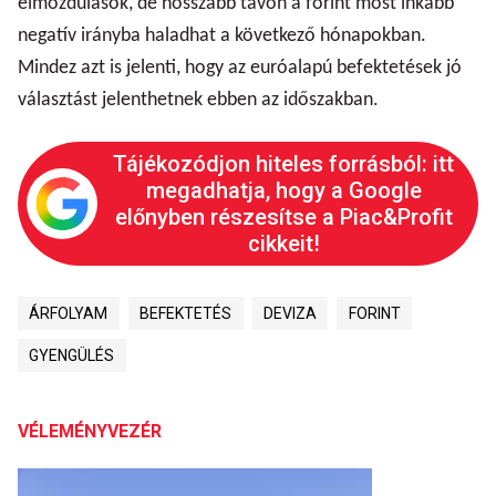
elmozdulások, de hosszabb távon a forint most inkább
negatív irányba haladhat a következő hónapokban.
Mindez azt is jelenti, hogy az euróalapú befektetések jó
választást jelenthetnek ebben az időszakban.
Tájékozódjon hiteles forrásból: itt
megadhatja, hogy a Google
előnyben részesítse a Piac&Profit
cikkeit!
ÁRFOLYAM
BEFEKTETÉS
DEVIZA
FORINT
GYENGÜLÉS
VÉLEMÉNYVEZÉR