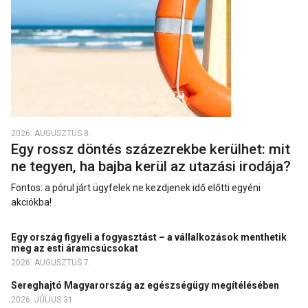
2026. AUGUSZTUS 8.
Egy rossz döntés százezrekbe kerülhet: mit
ne tegyen, ha bajba kerül az utazási irodája?
Fontos: a pórul járt ügyfelek ne kezdjenek idő előtti egyéni
akciókba!
Egy ország figyeli a fogyasztást – a vállalkozások menthetik
meg az esti áramcsúcsokat
2026. AUGUSZTUS 7.
Sereghajtó Magyarország az egészségügy megítélésében
2026. JÚLIUS 31.