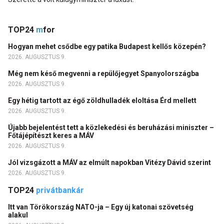
TOP24
m
for
Hogyan mehet csődbe egy patika Budapest kellős közepén?
2026. AUGUSZTUS 9.
Még nem késő megvenni a repülőjegyet Spanyolországba
2026. AUGUSZTUS 9.
Egy hétig tartott az égő zöldhulladék eloltása Érd mellett
2026. AUGUSZTUS 9.
Újabb bejelentést tett a közlekedési és beruházási miniszter –
Főtájépítészt keres a MÁV
2026. AUGUSZTUS 9.
Jól vizsgázott a MÁV az elmúlt napokban Vitézy Dávid szerint
2026. AUGUSZTUS 9.
TOP24
privátbankár
Itt van Törökország NATO-ja – Egy új katonai szövetség
alakul