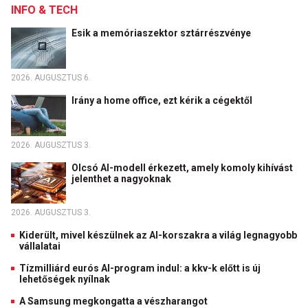
INFO & TECH
Esik a memóriaszektor sztárrészvénye
2026. AUGUSZTUS 6.
Irány a home office, ezt kérik a cégektől
2026. AUGUSZTUS 3.
Olcsó AI-modell érkezett, amely komoly kihívást
jelenthet a nagyoknak
2026. AUGUSZTUS 3.
Kiderült, mivel készülnek az AI-korszakra a világ legnagyobb
vállalatai
Tízmilliárd eurós AI-program indul: a kkv-k előtt is új
lehetőségek nyílnak
A Samsung megkongatta a vészharangot