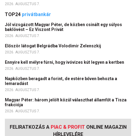
2026. AUGUSZTUS 7.
TOP24
privátbankár
Jól vizsgázott Magyar Péter, de közben csinált egy súlyos
baklövést – Ez Viszont Privát
2026. AUGUSZTUS 7.
Először látogat Belgrádba Volodimir Zelenszkij
2026. AUGUSZTUS 7.
Ennyire kell mélyre fúrni, hogy ivóvizes kút legyen a kertben
2026. AUGUSZTUS 7.
Napközben beragadt a forint, de estére bőven behozta a
lemaradást
2026. AUGUSZTUS 7.
Magyar Péter: három jelölt közül választhat államfőt a Tisza
frakciója
2026. AUGUSZTUS 7.
FELIRATKOZÁS A
PIAC & PROFIT
ONLINE MAGAZIN
HÍRLEVELÉRE