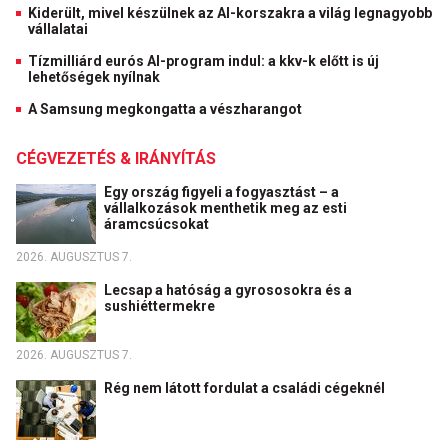
Kiderült, mivel készülnek az AI-korszakra a világ legnagyobb
vállalatai
Tízmilliárd eurós AI-program indul: a kkv-k előtt is új
lehetőségek nyílnak
A Samsung megkongatta a vészharangot
CÉGVEZETÉS & IRÁNYÍTÁS
Egy ország figyeli a fogyasztást – a
vállalkozások menthetik meg az esti
áramcsúcsokat
2026. AUGUSZTUS 7.
Lecsap a hatóság a gyrososokra és a
sushiéttermekre
2026. AUGUSZTUS 7.
Rég nem látott fordulat a családi cégeknél