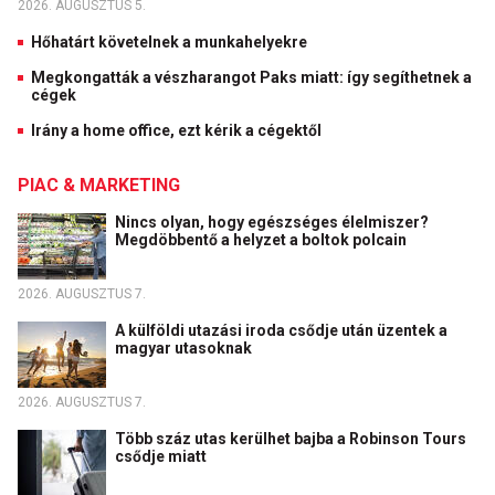
2026. AUGUSZTUS 5.
Hőhatárt követelnek a munkahelyekre
Megkongatták a vészharangot Paks miatt: így segíthetnek a
cégek
Irány a home office, ezt kérik a cégektől
PIAC & MARKETING
Nincs olyan, hogy egészséges élelmiszer?
Megdöbbentő a helyzet a boltok polcain
2026. AUGUSZTUS 7.
A külföldi utazási iroda csődje után üzentek a
magyar utasoknak
2026. AUGUSZTUS 7.
Több száz utas kerülhet bajba a Robinson Tours
csődje miatt