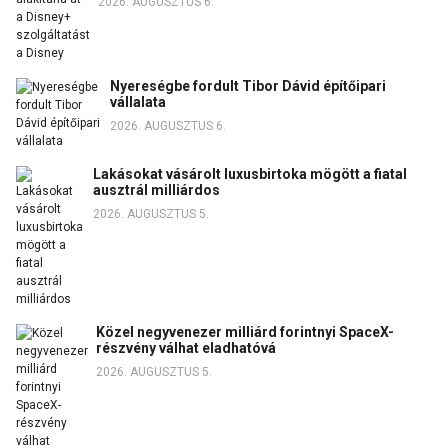
2026. AUGUSZTUS 6.
Nyereségbe fordult Tibor Dávid építőipari
vállalata
2026. AUGUSZTUS 6.
Lakásokat vásárolt luxusbirtoka mögött a fiatal
ausztrál milliárdos
2026. AUGUSZTUS 5.
Közel negyvenezer milliárd forintnyi SpaceX-
részvény válhat eladhatóvá
2026. AUGUSZTUS 5.