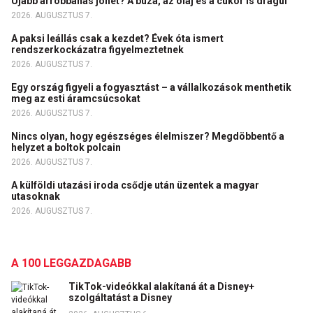
Újabb árrobbanás jöhet? A búza, az olaj és a cukor is drágul
2026. AUGUSZTUS 7.
A paksi leállás csak a kezdet? Évek óta ismert
rendszerkockázatra figyelmeztetnek
2026. AUGUSZTUS 7.
Egy ország figyeli a fogyasztást – a vállalkozások menthetik
meg az esti áramcsúcsokat
2026. AUGUSZTUS 7.
Nincs olyan, hogy egészséges élelmiszer? Megdöbbentő a
helyzet a boltok polcain
2026. AUGUSZTUS 7.
A külföldi utazási iroda csődje után üzentek a magyar
utasoknak
2026. AUGUSZTUS 7.
A 100 LEGGAZDAGABB
TikTok-videókkal alakítaná át a Disney+
szolgáltatást a Disney