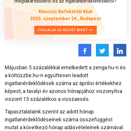
megtakarításokról és az ingatlanbefektetésekről?
Klasszis Befektetői Klub
2026. szeptember 24., Budapest
FOGLALJA LE HELYÉT MOST >>
Májusban 5 százalékkal emelkedett a zenga.hu-n és
a költözzbe.hu-n együttesen leadott
ingatlanérdeklődések száma az áprilisi értékekhez
képest, a tavalyi év azonos hónapjához viszonyítva
viszont 15 százalékos a visszaesés.
Tapasztalataink szerint az adott hónap
ingatlanérdeklődéseinek száma összefüggést
mutat a következő hónap adásvételeinek számával.