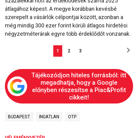
százalékkal nőtt az érdeklődések száma 2025
átlagához képest. A megye korábban kevésbé
szerepelt a vásárlók célpontjai között, azonban a
még mindig 300 ezer forint körüli átlagos hirdetési
négyzetméterárak egyre több érdeklődőt vonzanak.
1
2
3
Tájékozódjon hiteles forrásból: itt
megadhatja, hogy a Google
előnyben részesítse a Piac&Profit
cikkeit!
BUDAPEST
INGATLAN
OTP
VÉLEMÉNYVEZÉR