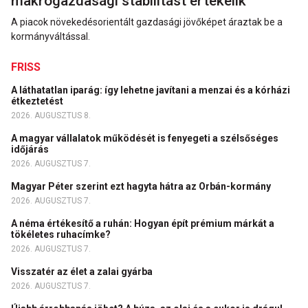
makrogazdasági stabilitást értékelik
A piacok növekedésorientált gazdasági jövőképet áraztak be a
kormányváltással.
FRISS
A láthatatlan iparág: így lehetne javítani a menzai és a kórházi
étkeztetést
2026. AUGUSZTUS 8.
A magyar vállalatok működését is fenyegeti a szélsőséges
időjárás
2026. AUGUSZTUS 7.
Magyar Péter szerint ezt hagyta hátra az Orbán-kormány
2026. AUGUSZTUS 7.
A néma értékesítő a ruhán: Hogyan épít prémium márkát a
tökéletes ruhacímke?
2026. AUGUSZTUS 7.
Visszatér az élet a zalai gyárba
2026. AUGUSZTUS 7.