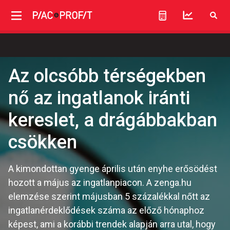
Az olcsóbb térségekben
nő az ingatlanok iránti
kereslet, a drágábbakban
csökken
A kimondottan gyenge április után enyhe erősödést
hozott a május az ingatlanpiacon. A zenga.hu
elemzése szerint májusban 5 százalékkal nőtt az
ingatlanérdeklődések száma az előző hónaphoz
képest, ami a korábbi trendek alapján arra utal, hogy