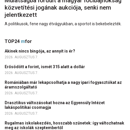
Mulatságba fordult a magyar focibajnokság
közvetítési jogának aukciója, senki nem
jelentkezett
A politikusok, fene nagy étvágyukban, a sportot is bekebelezték.
TOP24
m
for
Akinek nincs bingója, az annyit is ér?
2026. AUGUSZTUS 7.
Erősödött a forint, ismét 315 alatt a dollár
2026. AUGUSZTUS 7.
Romániában már lekapcsolhatja a nagy ipari fogyasztókat az
áramszolgáltató
2026. AUGUSZTUS 7.
Drasztikus változásokat hozna az Egyensúly Intézet
lakáspolitikai csomagja
2026. AUGUSZTUS 7.
Rugalmas iskolakezdés, hosszabb szünetek: így változhatnak
meg az iskolák szeptembertől