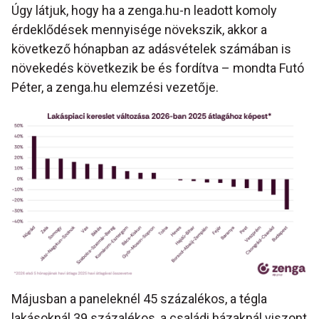
Úgy látjuk, hogy ha a zenga.hu-n leadott komoly
érdeklődések mennyisége növekszik, akkor a
következő hónapban az adásvételek számában is
növekedés következik be és fordítva – mondta Futó
Péter, a zenga.hu elemzési vezetője.
Májusban a paneleknél 45 százalékos, a tégla
lakásoknál 39 százalékos, a családi házaknál viszont