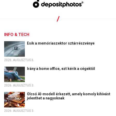
INFO & TECH
Esik a memóriaszektor sztárrészvénye
2026. AUGUSZTUS 6.
Irány a home office, ezt kérik a cégektől
2026. AUGUSZTUS 3.
Olcsó AI-modell érkezett, amely komoly kihívást
jelenthet a nagyoknak
2026. AUGUSZTUS 3.