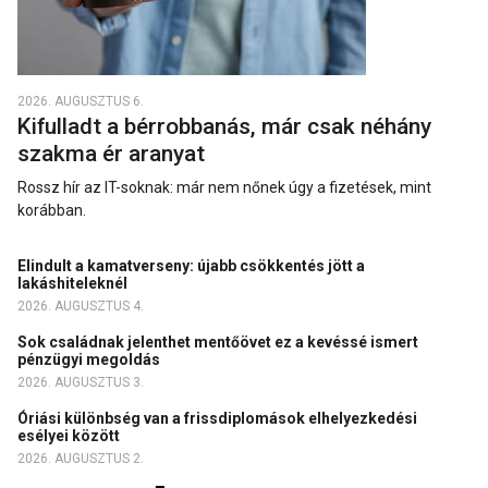
2026. AUGUSZTUS 6.
Kifulladt a bérrobbanás, már csak néhány
szakma ér aranyat
Rossz hír az IT-soknak: már nem nőnek úgy a fizetések, mint
korábban.
Elindult a kamatverseny: újabb csökkentés jött a
lakáshiteleknél
2026. AUGUSZTUS 4.
Sok családnak jelenthet mentőövet ez a kevéssé ismert
pénzügyi megoldás
2026. AUGUSZTUS 3.
Óriási különbség van a frissdiplomások elhelyezkedési
esélyei között
2026. AUGUSZTUS 2.