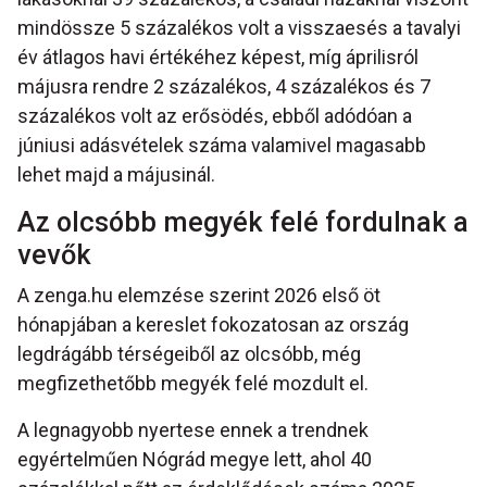
mindössze 5 százalékos volt a visszaesés a tavalyi
év átlagos havi értékéhez képest, míg áprilisról
májusra rendre 2 százalékos, 4 százalékos és 7
százalékos volt az erősödés, ebből adódóan a
júniusi adásvételek száma valamivel magasabb
lehet majd a májusinál.
Az olcsóbb megyék felé fordulnak a
vevők
A zenga.hu elemzése szerint 2026 első öt
hónapjában a kereslet fokozatosan az ország
legdrágább térségeiből az olcsóbb, még
megfizethetőbb megyék felé mozdult el.
A legnagyobb nyertese ennek a trendnek
egyértelműen Nógrád megye lett, ahol 40