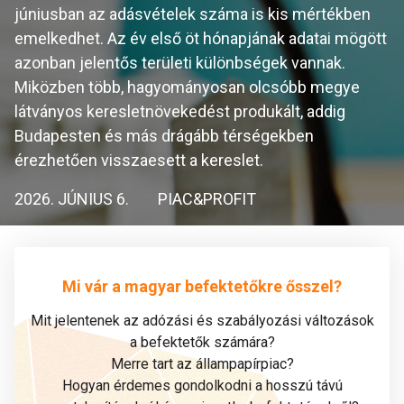
júniusban az adásvételek száma is kis mértékben
emelkedhet. Az év első öt hónapjának adatai mögött
azonban jelentős területi különbségek vannak.
Miközben több, hagyományosan olcsóbb megye
látványos keresletnövekedést produkált, addig
Budapesten és más drágább térségekben
érezhetően visszaesett a kereslet.
2026. JÚNIUS 6.
PIAC&PROFIT
Mi vár a magyar befektetőkre ősszel?
Mit jelentenek az adózási és szabályozási változások
a befektetők számára?
Merre tart az állampapírpiac?
Hogyan érdemes gondolkodni a hosszú távú