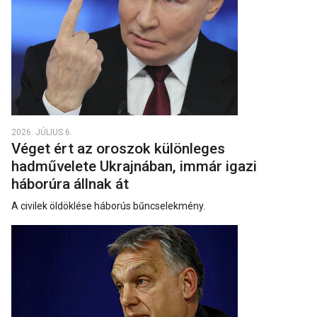
2026. JÚLIUS 6.
Véget ért az oroszok különleges
hadművelete Ukrajnában, immár igazi
háborúra állnak át
A civilek öldöklése háborús bűncselekmény.