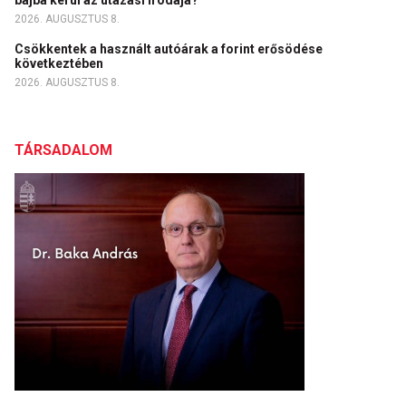
bajba kerül az utazási irodája?
2026. AUGUSZTUS 8.
Csökkentek a használt autóárak a forint erősödése
következtében
2026. AUGUSZTUS 8.
TÁRSADALOM