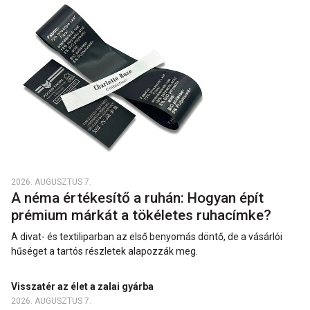
2026. AUGUSZTUS 7.
A néma értékesítő a ruhán: Hogyan épít
prémium márkát a tökéletes ruhacímke?
A divat- és textiliparban az első benyomás döntő, de a vásárlói
hűséget a tartós részletek alapozzák meg.
Visszatér az élet a zalai gyárba
2026. AUGUSZTUS 7.