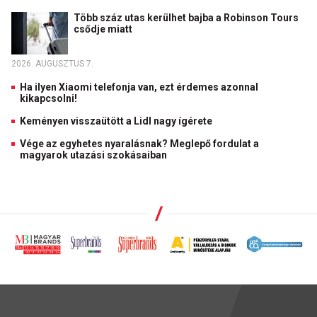
Több száz utas kerülhet bajba a Robinson Tours
csődje miatt
2026. AUGUSZTUS 7.
Ha ilyen Xiaomi telefonja van, ezt érdemes azonnal
kikapcsolni!
Keményen visszaütött a Lidl nagy ígérete
Vége az egyhetes nyaralásnak? Meglepő fordulat a
magyarok utazási szokásaiban