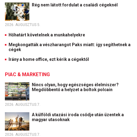
Rég nem látott fordulat a családi cégeknél
2026. AUGUSZTUS 5.
Hőhatárt követelnek a munkahelyekre
Megkongatták a vészharangot Paks miatt: így segíthetnek a
cégek
Irány a home office, ezt kérik a cégektől
PIAC & MARKETING
Nincs olyan, hogy egészséges élelmiszer?
Megdöbbentő a helyzet a boltok polcain
2026. AUGUSZTUS 7.
A külföldi utazási iroda csődje után üzentek a
magyar utasoknak
2026. AUGUSZTUS 7.