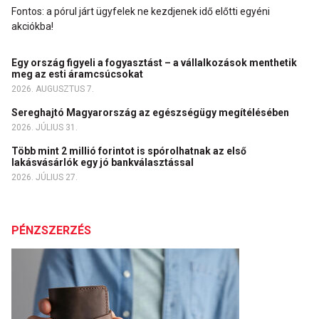
Fontos: a pórul járt ügyfelek ne kezdjenek idő előtti egyéni
akciókba!
Egy ország figyeli a fogyasztást – a vállalkozások menthetik
meg az esti áramcsúcsokat
2026. AUGUSZTUS 7.
Sereghajtó Magyarország az egészségügy megítélésében
2026. JÚLIUS 31.
Több mint 2 millió forintot is spórolhatnak az első
lakásvásárlók egy jó bankválasztással
2026. JÚLIUS 27.
PÉNZSZERZÉS