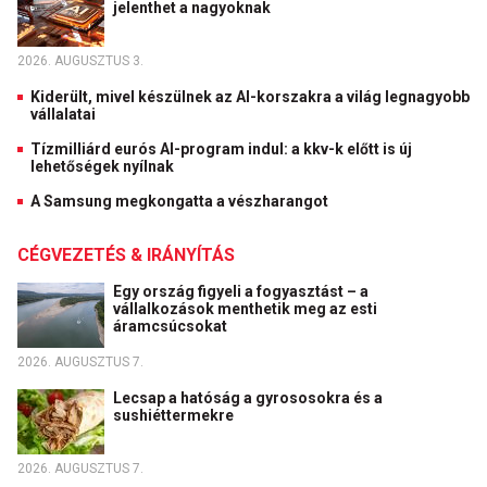
jelenthet a nagyoknak
2026. AUGUSZTUS 3.
Kiderült, mivel készülnek az AI-korszakra a világ legnagyobb
vállalatai
Tízmilliárd eurós AI-program indul: a kkv-k előtt is új
lehetőségek nyílnak
A Samsung megkongatta a vészharangot
CÉGVEZETÉS & IRÁNYÍTÁS
Egy ország figyeli a fogyasztást – a
vállalkozások menthetik meg az esti
áramcsúcsokat
2026. AUGUSZTUS 7.
Lecsap a hatóság a gyrososokra és a
sushiéttermekre
2026. AUGUSZTUS 7.