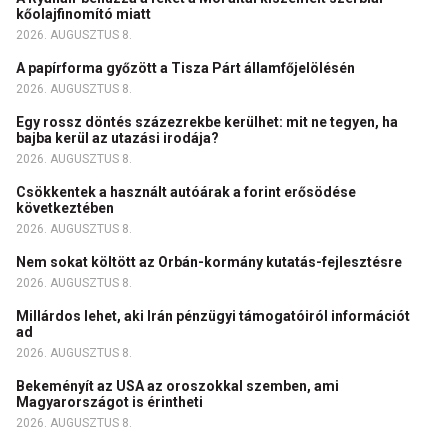
kőolajfinomító miatt
2026. AUGUSZTUS 8.
A papírforma győzött a Tisza Párt államfőjelölésén
2026. AUGUSZTUS 8.
Egy rossz döntés százezrekbe kerülhet: mit ne tegyen, ha
bajba kerül az utazási irodája?
2026. AUGUSZTUS 8.
Csökkentek a használt autóárak a forint erősödése
következtében
2026. AUGUSZTUS 8.
Nem sokat költött az Orbán-kormány kutatás-fejlesztésre
2026. AUGUSZTUS 8.
Millárdos lehet, aki Irán pénzügyi támogatóiról információt
ad
2026. AUGUSZTUS 8.
Bekeményít az USA az oroszokkal szemben, ami
Magyarországot is érintheti
2026. AUGUSZTUS 8.