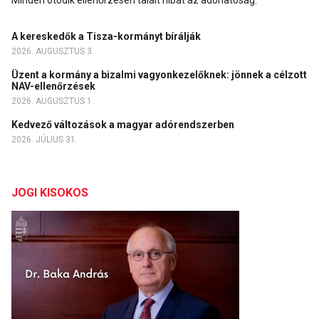
Minden ötödik ellenőrzésen talált hibát az adóhatóság.
A kereskedők a Tisza-kormányt bírálják
2026. AUGUSZTUS 3.
Üzent a kormány a bizalmi vagyonkezelőknek: jönnek a célzott
NAV-ellenőrzések
2026. AUGUSZTUS 1.
Kedvező változások a magyar adórendszerben
2026. JÚLIUS 31.
JOGI KISOKOS