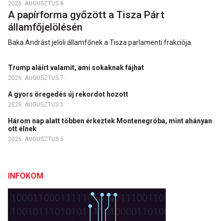
2026. AUGUSZTUS 8.
A papírforma győzött a Tisza Párt
államfőjelölésén
Baka Andrást jelöli államfőnek a Tisza parlamenti frakciója.
Trump aláírt valamit, ami sokaknak fájhat
2026. AUGUSZTUS 7.
A gyors öregedés új rekordot hozott
2026. AUGUSZTUS 5.
Három nap alatt többen érkeztek Montenegróba, mint ahányan
ott élnek
2026. AUGUSZTUS 5.
INFOKOM