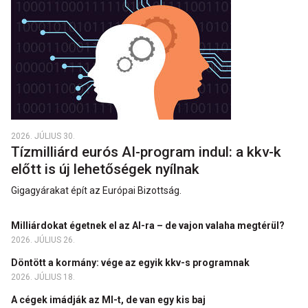
2026. JÚLIUS 30.
Tízmilliárd eurós AI-program indul: a kkv-k
előtt is új lehetőségek nyílnak
Gigagyárakat épít az Európai Bizottság.
Milliárdokat égetnek el az AI-ra – de vajon valaha megtérül?
2026. JÚLIUS 26.
Döntött a kormány: vége az egyik kkv-s programnak
2026. JÚLIUS 18.
A cégek imádják az MI-t, de van egy kis baj