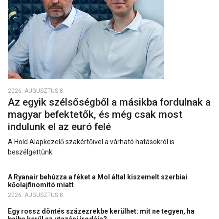
2026. AUGUSZTUS 8.
Az egyik szélsőségből a másikba fordulnak a
magyar befektetők, és még csak most
indulunk el az euró felé
A Hold Alapkezelő szakértőivel a várható hatásokról is
beszélgettünk.
A Ryanair behúzza a féket a Mol által kiszemelt szerbiai
kőolajfinomító miatt
2026. AUGUSZTUS 8.
Egy rossz döntés százezrekbe kerülhet: mit ne tegyen, ha