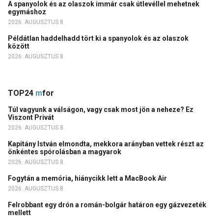
A spanyolok és az olaszok immár csak útlevéllel mehetnek
egymáshoz
2026. AUGUSZTUS 8.
Példátlan haddelhadd tört ki a spanyolok és az olaszok
között
2026. AUGUSZTUS 8.
TOP24
m
for
Túl vagyunk a válságon, vagy csak most jön a neheze? Ez
Viszont Privát
2026. AUGUSZTUS 8.
Kapitány István elmondta, mekkora arányban vettek részt az
önkéntes spórolásban a magyarok
2026. AUGUSZTUS 8.
Fogytán a memória, hiánycikk lett a MacBook Air
2026. AUGUSZTUS 8.
Felrobbant egy drón a román-bolgár határon egy gázvezeték
mellett