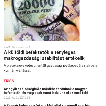
2026. AUGUSZTUS 5.
A külföldi befektetők a tényleges
makrogazdasági stabilitást értékelik
A piacok növekedésorientált gazdasági jövőképet áraztak be a
kormányváltással.
FRISS
Az egyik szélsőségből a másikba fordulnak a magyar
befektetők, és még csak most indulunk el az euró felé
2026. AUGUSZTUS 8.
A Ryanair behúzza a féket a Mol által kiszemelt szerbiai