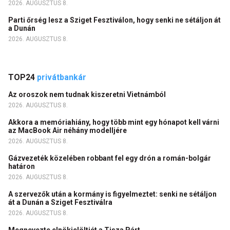
2026. AUGUSZTUS 8.
Parti őrség lesz a Sziget Fesztiválon, hogy senki ne sétáljon át
a Dunán
2026. AUGUSZTUS 8.
TOP24
privátbankár
Az oroszok nem tudnak kiszeretni Vietnámból
2026. AUGUSZTUS 8.
Akkora a memóriahiány, hogy több mint egy hónapot kell várni
az MacBook Air néhány modelljére
2026. AUGUSZTUS 8.
Gázvezeték közelében robbant fel egy drón a román-bolgár
határon
2026. AUGUSZTUS 8.
A szervezők után a kormány is figyelmeztet: senki ne sétáljon
át a Dunán a Sziget Fesztiválra
2026. AUGUSZTUS 8.