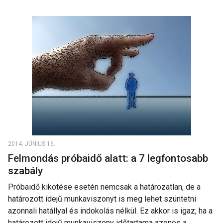
2014. JÚNIUS 16.
Felmondás próbaidő alatt: a 7 legfontosabb
szabály
Próbaidő kikötése esetén nemcsak a határozatlan, de a
határozott idejű munkaviszonyt is meg lehet szüntetni
azonnali hatállyal és indokolás nélkül. Ez akkor is igaz, ha a
határozott idejű munkaviszony időtartama azonos a