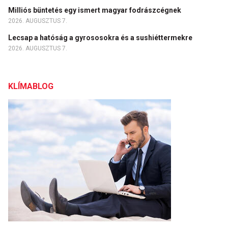
Milliós büntetés egy ismert magyar fodrászcégnek
2026. AUGUSZTUS 7.
Lecsap a hatóság a gyrososokra és a sushiéttermekre
2026. AUGUSZTUS 7.
KLÍMABLOG