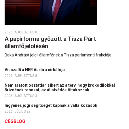
2026. AUGUSZTUS 8.
A papírforma győzött a Tisza Párt
államfőjelölésén
Baka Andrást jelöli államfőnek a Tisza parlamenti frakciója.
Visszalő a NER Auróra cirkálója
2026. AUGUSZTUS 8.
Nem aratott osztatlan sikert az a terv, hogy krokodilokkal
őriznének rabokat, az állatvédők tiltakoznak
2026. AUGUSZTUS 3.
Ingyenes jogi segítséget kapnak a vállalkozások
2026. JÚLIUS 29.
CÉGBLOG