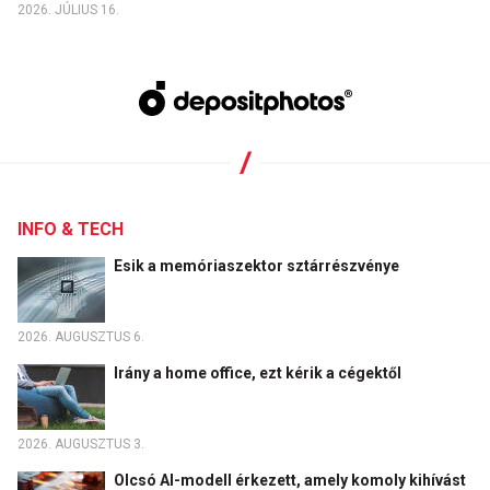
2026. JÚLIUS 16.
INFO & TECH
Esik a memóriaszektor sztárrészvénye
2026. AUGUSZTUS 6.
Irány a home office, ezt kérik a cégektől
2026. AUGUSZTUS 3.
Olcsó AI-modell érkezett, amely komoly kihívást