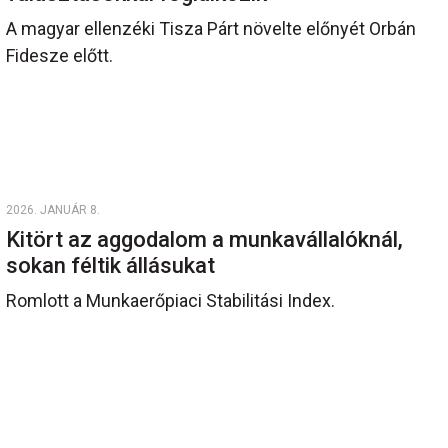
A magyar ellenzéki Tisza Párt növelte előnyét Orbán
Fidesze előtt.
2026. JANUÁR 8.
Kitört az aggodalom a munkavállalóknál,
sokan féltik állásukat
Romlott a Munkaerőpiaci Stabilitási Index.