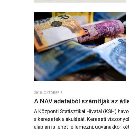
2018. OKTÓBER 3.
A NAV adataiból számítják az át
A Központi Statisztikai Hivatal (KSH) havo
a keresetek alakulását. Kereseti viszonyo
alapján is lehet jellemezni, ugyanakkor 