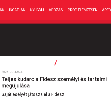
INK
INGATLAN
NYUGDÍJ
ADÓZÁS
PROFI ELEMZÉSEK
ÁRFO
2026. JÚLIUS 3.
Teljes kudarc a Fidesz személyi és tartalmi
megújulása
Saját esélyét játssza el a Fidesz.