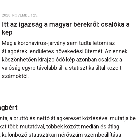
2020. NOVEMBER 25.
Itt az igazság a magyar bérekről: csalóka a
kép
Még a koronavírus-járvány sem tudta letörni az
átlagbérek lendületes növekedési ütemét. Az ennek
köszönhetően kirajzolódó kép azonban csalóka: a
valóság egyre távolabb áll a statisztika által közölt
számoktól.
lagbért
nta, a bruttó és nettó átlagkereset közlésével mutatja be
kat több mutatóval, többek között medián és átlag
két különböző statisztikai mérőszám szembeállítása