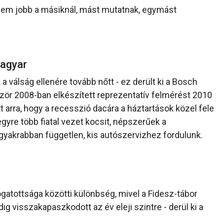
 sem jobb a másiknál, mást mutatnak, egymást
magyar
 válság ellenére tovább nőtt - ez derült ki a Bosch
zör 2008-ban elkészített reprezentatív felmérést 2010
 arra, hogy a recesszió dacára a háztartások közel fele
gyre több fiatal vezet kocsit, népszerűek a
gyakrabban független, kis autószervizhez fordulunk.
gatottsága közötti különbség, mivel a Fidesz-tábor
g visszakapaszkodott az év eleji szintre - derül ki a