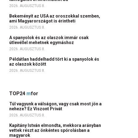
2026. AUGUSZTUS 8.
Bekeményít az USA az oroszokkal szemben,
ami Magyarországot is érintheti
2026. AUGUSZTUS 8.
A spanyolok és az olaszok immár csak
útlevéllel mehetnek egymáshoz
2026. AUGUSZTUS 8.
Példátlan haddelhadd tört ki a spanyolok és
az olaszok között
2026. AUGUSZTUS 8.
TOP24
m
for
Túl vagyunk a válságon, vagy csak most jön a
neheze? Ez Viszont Privát
2026. AUGUSZTUS 8.
Kapitány István elmondta, mekkora arányban
vettek részt az önkéntes spórolásban a
magyarok