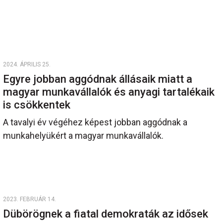
2024. ÁPRILIS 25.
Egyre jobban aggódnak állásaik miatt a
magyar munkavállalók és anyagi tartalékaik
is csökkentek
A tavalyi év végéhez képest jobban aggódnak a
munkahelyükért a magyar munkavállalók.
2023. FEBRUÁR 14.
Dübörögnek a fiatal demokraták az idősek