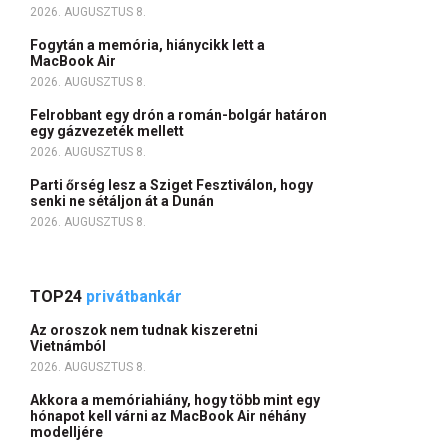
2026. AUGUSZTUS 8.
Fogytán a memória, hiánycikk lett a
MacBook Air
2026. AUGUSZTUS 8.
Felrobbant egy drón a román-bolgár határon
egy gázvezeték mellett
2026. AUGUSZTUS 8.
Parti őrség lesz a Sziget Fesztiválon, hogy
senki ne sétáljon át a Dunán
2026. AUGUSZTUS 8.
TOP24
privátbankár
Az oroszok nem tudnak kiszeretni
Vietnámból
2026. AUGUSZTUS 8.
Akkora a memóriahiány, hogy több mint egy
hónapot kell várni az MacBook Air néhány
modelljére