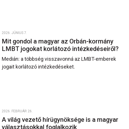
2026. JÚNIUS 7.
Mit gondol a magyar az Orbán-kormány
LMBT jogokat korlátozó intézkedéseiről?
Medián: a többség visszavonná az LMBT-emberek
jogait korlátozó intézkedéseket.
2026. FEBRUÁR 26.
A világ vezető hírügynöksége is a magyar
választásokkal foglalkozik