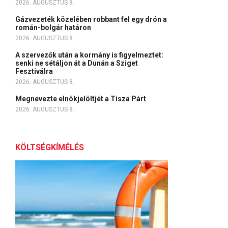
2026. AUGUSZTUS 8.
Gázvezeték közelében robbant fel egy drón a
román-bolgár határon
2026. AUGUSZTUS 8.
A szervezők után a kormány is figyelmeztet:
senki ne sétáljon át a Dunán a Sziget
Fesztiválra
2026. AUGUSZTUS 8.
Megnevezte elnökjelöltjét a Tisza Párt
2026. AUGUSZTUS 8.
KÖLTSÉGKÍMÉLÉS