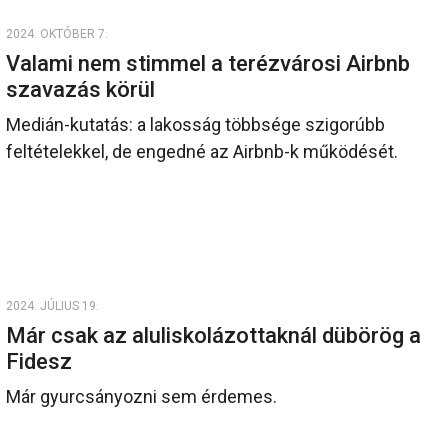
2024. OKTÓBER 7.
Valami nem stimmel a terézvárosi Airbnb
szavazás körül
Medián-kutatás: a lakosság többsége szigorúbb
feltételekkel, de engedné az Airbnb-k működését.
2024. JÚLIUS 19.
Már csak az aluliskolázottaknál dübörög a
Fidesz
Már gyurcsányozni sem érdemes.