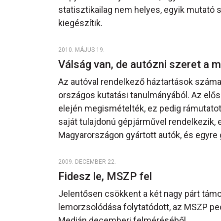
statisztikailag nem helyes, egyik mutató
kiegészítik.
2010. MÁJUS 19.
Válság van, de autózni szeret a 
Az autóval rendelkező háztartások száma a
országos kutatási tanulmányából. Az elős
elején megismételték, ez pedig rámutatott
saját tulajdonú gépjárművel rendelkezik, e
Magyarországon gyártott autók, és egyre 
2009. DECEMBER 22.
Fidesz le, MSZP fel
Jelentősen csökkent a két nagy párt támo
lemorzsolódása folytatódott, az MSZP pedi
Medián decemberi felméréséből.