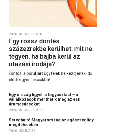
2026. AUGUSZTUS 8.
Egy rossz döntés
százezrekbe kerülhet: mit ne
tegyen, ha bajba kerül az
utazási irodája?
Fontos: a pórul járt ügyfelek ne kezdjenek idő
előtti egyéni akciókba!
Egy ország figyeli a fogyasztást – a
vállalkozások menthetik meg az esti
áramcsúcsokat
2026. AUGUSZTUS 7.
Sereghajtó Magyarország az egészségügy
megítélésében
2026. JÚLIUS 31.