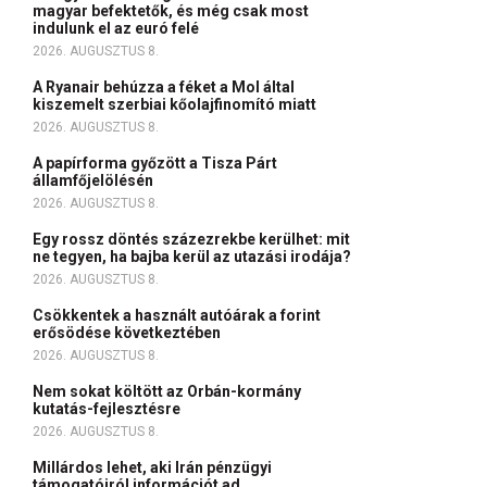
magyar befektetők, és még csak most
indulunk el az euró felé
2026. AUGUSZTUS 8.
A Ryanair behúzza a féket a Mol által
kiszemelt szerbiai kőolajfinomító miatt
2026. AUGUSZTUS 8.
A papírforma győzött a Tisza Párt
államfőjelölésén
2026. AUGUSZTUS 8.
Egy rossz döntés százezrekbe kerülhet: mit
ne tegyen, ha bajba kerül az utazási irodája?
2026. AUGUSZTUS 8.
Csökkentek a használt autóárak a forint
erősödése következtében
2026. AUGUSZTUS 8.
Nem sokat költött az Orbán-kormány
kutatás-fejlesztésre
2026. AUGUSZTUS 8.
Millárdos lehet, aki Irán pénzügyi
támogatóiról információt ad