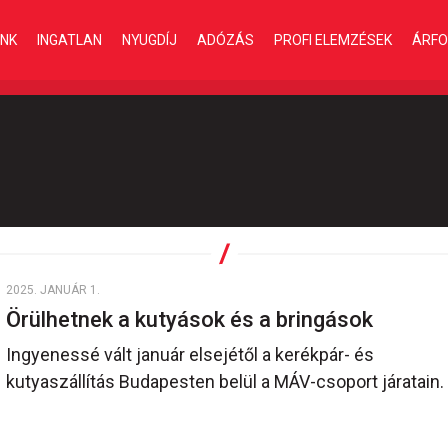
INK
INGATLAN
NYUGDÍJ
ADÓZÁS
PROFI ELEMZÉSEK
ÁRFO
2025. JANUÁR 1.
Örülhetnek a kutyások és a bringások
Ingyenessé vált január elsejétől a kerékpár- és
kutyaszállítás Budapesten belül a MÁV-csoport járatain.