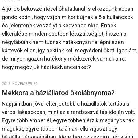
A jó idő beköszöntével óhatatlanul is elkezdünk abban
gondolkodni, hogy vajon mikor bújnak elő a kullancsok
és jelentenek veszélyt a kedvenceinkre. Ennek
elkerülése minden esetben létszükséglet, hiszen a
négylábúink nem tudnak hatékonyan fellépni ezen
kártevők ellen, így nekünk kell megvédeni őket. Igen ám,
de milyen igazán hatékony módszerek vannak arra,
hogy megóvjuk házi kedvenceinket?
2018. NOVEMBER 20.
Mekkora a háziállatod ökolábnyoma?
Napjainkban jóval elterjedtebb a háziállatok tartása a
városi lakásokban, mint az a rendszerváltás idején volt.
Egyre több ember él, egyre többen érzik magányosnak
magukat, egyre többen találnak lelki vigaszt egy
háziállat társaságában. Ideje, hogy elkezdjük négylábú