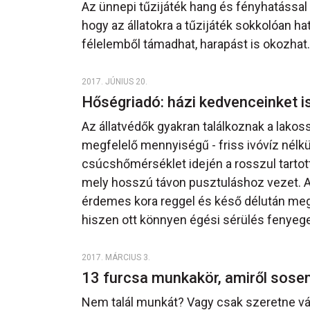
Az ünnepi tűzijáték hang és fényhatással 
hogy az állatokra a tűzijáték sokkolóan ha
félelemből támadhat, harapást is okozhat.
2017. JÚNIUS 20.
Hőségriadó: házi kedvenceinket i
Az állatvédők gyakran találkoznak a lakoss
megfelelő mennyiségű - friss ivóvíz nélkü
csúcshőmérséklet idején a rosszul tartott
mely hosszú távon pusztuláshoz vezet. A 
érdemes kora reggel és késő délután megta
hiszen ott könnyen égési sérülés fenyeget
2017. MÁRCIUS 3.
13 furcsa munkakör, amiről sose
Nem talál munkát? Vagy csak szeretne vá