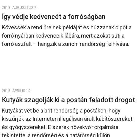
2018. AUGUSZTUS 7.
Így védje kedvencét a forróságban
Kövessék a rend őreinek példáját és húzzanak cipőt a
forró nyárban kedvenceik lábára, mert azokat süti a
forró aszfalt – hangzik a zürichi rendőrség felhívása.
2018. ÁPRILIS 14.
Kutyák szagolják ki a postán feladott drogot
Kutyákat vet be a brit rendőrség a postákon, hogy
kiszűrjék az Interneten illegálisan árult kábítószereket
és gyógyszereket. E szerek növekvő forgalmára
tekintettel a rendőrség és a határőrség külön