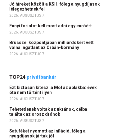
Jó híreket közölt a KSH, főleg a nyugdíjasok
lélegezhetnek fel
2026. AUGUSZTUS 7.
Ennyi forintot kell most adni egy euróért
2026. AUGUSZTUS 7.
Brüsszel központjában milliárdokért vett
volna ingatlant az Orbán-kormány
2026. AUGUSZTUS 7.
TOP24
privátbankár
Ezt biztosan kiteszi a Mol az ablakba: évek
óta nem történt ilyen
2026. AUGUSZTUS 7.
Tehetetlenek voltak az ukránok, célba
találtak az orosz drónok
2026. AUGUSZTUS 7.
Satuféket nyomott az infláció, főleg a
nyugdíjasok jártak jól