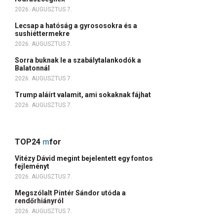
2026. AUGUSZTUS 7.
Lecsap a hatóság a gyrososokra és a
sushiéttermekre
2026. AUGUSZTUS 7.
Sorra buknak le a szabálytalankodók a
Balatonnál
2026. AUGUSZTUS 7.
Trump aláírt valamit, ami sokaknak fájhat
2026. AUGUSZTUS 7.
TOP24
m
for
Vitézy Dávid megint bejelentett egy fontos
fejleményt
2026. AUGUSZTUS 7.
Megszólalt Pintér Sándor utóda a
rendőrhiányról
2026. AUGUSZTUS 7.