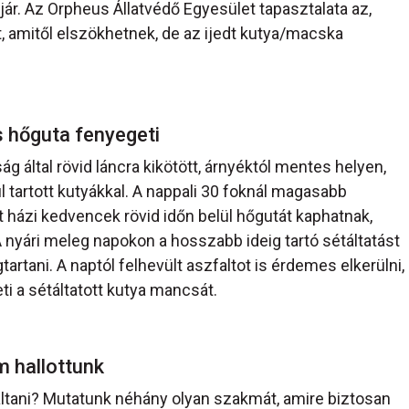
jár. Az Orpheus Állatvédő Egyesület tapasztalata az,
t, amitől elszökhetnek, de az ijedt kutya/macska
s hőguta fenyegeti
ág által rövid láncra kikötött, árnyéktól mentes helyen,
l tartott kutyákkal. A nappali 30 foknál magasabb
 házi kedvencek rövid időn belül hőgutát kaphatnak,
nyári meleg napokon a hosszabb ideig tartó sétáltatást
rtani. A naptól felhevült aszfaltot is érdemes elkerülni,
i a sétáltatott kutya mancsát.
m hallottunk
ltani? Mutatunk néhány olyan szakmát, amire biztosan