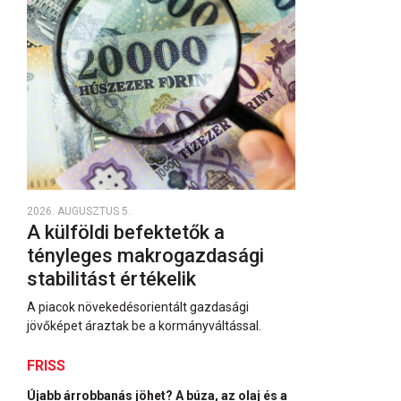
2026. AUGUSZTUS 5.
A külföldi befektetők a
tényleges makrogazdasági
stabilitást értékelik
A piacok növekedésorientált gazdasági
jövőképet áraztak be a kormányváltással.
FRISS
Újabb árrobbanás jöhet? A búza, az olaj és a