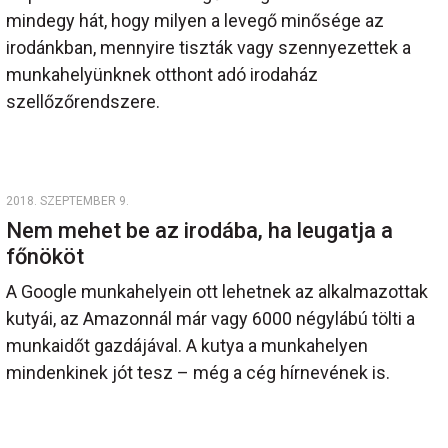
mindegy hát, hogy milyen a levegő minősége az
irodánkban, mennyire tiszták vagy szennyezettek a
munkahelyünknek otthont adó irodaház
szellőzőrendszere.
2018. SZEPTEMBER 9.
Nem mehet be az irodába, ha leugatja a
főnököt
A Google munkahelyein ott lehetnek az alkalmazottak
kutyái, az Amazonnál már vagy 6000 négylábú tölti a
munkaidőt gazdájával. A kutya a munkahelyen
mindenkinek jót tesz – még a cég hírnevének is.