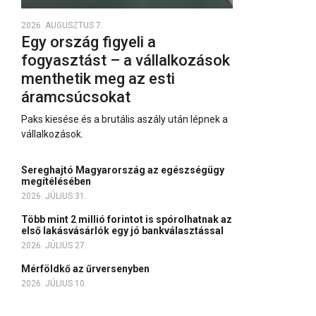
2026. AUGUSZTUS 7.
Egy ország figyeli a
fogyasztást – a vállalkozások
menthetik meg az esti
áramcsúcsokat
Paks kiesése és a brutális aszály után lépnek a
vállalkozások.
Sereghajtó Magyarország az egészségügy
megítélésében
2026. JÚLIUS 31.
Több mint 2 millió forintot is spórolhatnak az
első lakásvásárlók egy jó bankválasztással
2026. JÚLIUS 27.
Mérföldkő az űrversenyben
2026. JÚLIUS 10.