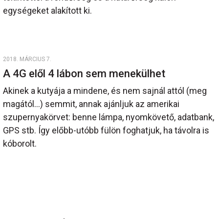
egységeket alakított ki.
2018. MÁRCIUS 7.
A 4G elől 4 lábon sem menekülhet
Akinek a kutyája a mindene, és nem sajnál attól (meg
magától...) semmit, annak ajánljuk az amerikai
szupernyakörvet: benne lámpa, nyomkövető, adatbank,
GPS stb. Így előbb-utóbb fülön foghatjuk, ha távolra is
kóborolt.