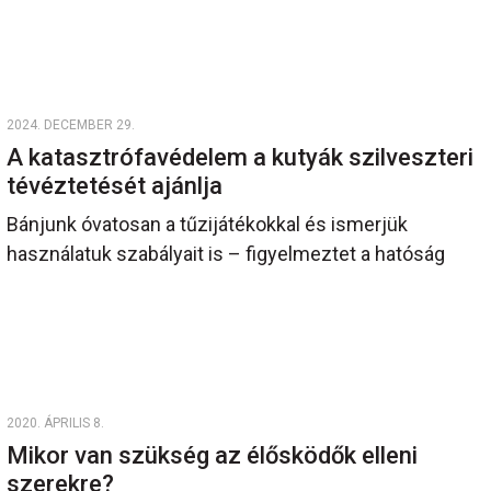
2024. DECEMBER 29.
A katasztrófavédelem a kutyák szilveszteri
tévéztetését ajánlja
Bánjunk óvatosan a tűzijátékokkal és ismerjük
használatuk szabályait is – figyelmeztet a hatóság
2020. ÁPRILIS 8.
Mikor van szükség az élősködők elleni
szerekre?