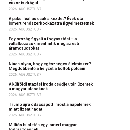
cukor is drágul
2026. AUGUSZTUS 7.
A paksi leállás csak a kezdet? Évek óta
ismert rendszerkockázatra figyelmeztetnek
2026. AUGUSZTUS 7.
Egy ország figyeli a fogyasztást – a
vállalkozások menthetik meg az esti
áramcsúcsokat
2026. AUGUSZTUS 7.
Nincs olyan, hogy egészséges élelmiszer?
Megdöbbentő a helyzet a boltok polcain
2026. AUGUSZTUS 7.
A külföldi utazási iroda csődje után üzentek
a magyar utasoknak
2026. AUGUSZTUS 7.
Trump újra odacsapott: most a napelemek
miatt üzent hadat
2026. AUGUSZTUS 7.
Milliós büntetés egy ismert magyar
fodrászcégnek