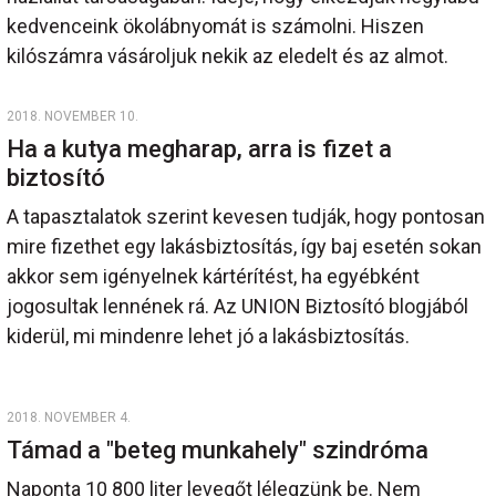
kedvenceink ökolábnyomát is számolni. Hiszen
kilószámra vásároljuk nekik az eledelt és az almot.
2018. NOVEMBER 10.
Ha a kutya megharap, arra is fizet a
biztosító
A tapasztalatok szerint kevesen tudják, hogy pontosan
mire fizethet egy lakásbiztosítás, így baj esetén sokan
akkor sem igényelnek kártérítést, ha egyébként
jogosultak lennének rá. Az UNION Biztosító blogjából
kiderül, mi mindenre lehet jó a lakásbiztosítás.
2018. NOVEMBER 4.
Támad a "beteg munkahely" szindróma
Naponta 10 800 liter levegőt lélegzünk be. Nem