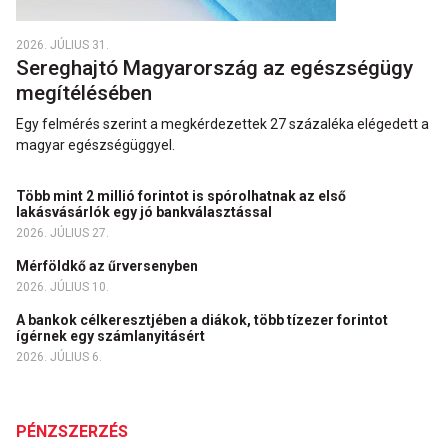
2026. JÚLIUS 31.
Sereghajtó Magyarország az egészségügy
megítélésében
Egy felmérés szerint a megkérdezettek 27 százaléka elégedett a
magyar egészségüggyel.
Több mint 2 millió forintot is spórolhatnak az első
lakásvásárlók egy jó bankválasztással
2026. JÚLIUS 27.
Mérföldkő az űrversenyben
2026. JÚLIUS 10.
A bankok célkeresztjében a diákok, több tízezer forintot
ígérnek egy számlanyitásért
2026. JÚLIUS 6.
PÉNZSZERZÉS