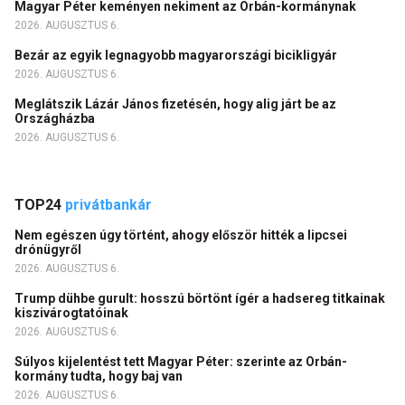
Magyar Péter keményen nekiment az Orbán-kormánynak
2026. AUGUSZTUS 6.
Bezár az egyik legnagyobb magyarországi bicikligyár
2026. AUGUSZTUS 6.
Meglátszik Lázár János fizetésén, hogy alig járt be az
Országházba
2026. AUGUSZTUS 6.
TOP24
privátbankár
Nem egészen úgy történt, ahogy először hitték a lipcsei
drónügyről
2026. AUGUSZTUS 6.
Trump dühbe gurult: hosszú börtönt ígér a hadsereg titkainak
kiszivárogtatóinak
2026. AUGUSZTUS 6.
Súlyos kijelentést tett Magyar Péter: szerinte az Orbán-
kormány tudta, hogy baj van
2026. AUGUSZTUS 6.