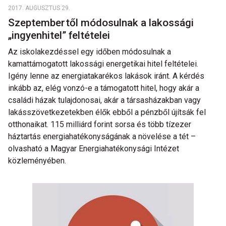
2017. AUGUSZTUS 29.
Szeptembertől módosulnak a lakossági
„ingyenhitel” feltételei
Az iskolakezdéssel egy időben módosulnak a
kamattámogatott lakossági energetikai hitel feltételei.
Igény lenne az energiatakarékos lakások iránt. A kérdés
inkább az, elég vonzó-e a támogatott hitel, hogy akár a
családi házak tulajdonosai, akár a társasházakban vagy
lakásszövetkezetekben élők ebből a pénzből újítsák fel
otthonaikat. 115 milliárd forint sorsa és több tízezer
háztartás energiahatékonyságának a növelése a tét –
olvasható a Magyar Energiahatékonysági Intézet
közleményében.