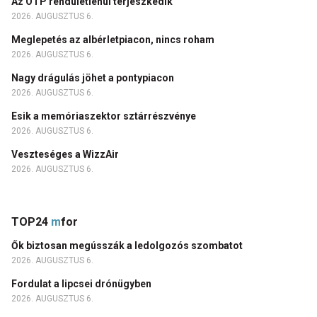
Az OTP rendületlenül terjeszkedik
2026. AUGUSZTUS 6.
Meglepetés az albérletpiacon, nincs roham
2026. AUGUSZTUS 6.
Nagy drágulás jöhet a pontypiacon
2026. AUGUSZTUS 6.
Esik a memóriaszektor sztárrészvénye
2026. AUGUSZTUS 6.
Veszteséges a WizzAir
2026. AUGUSZTUS 6.
TOP24
m
for
Ők biztosan megússzák a ledolgozós szombatot
2026. AUGUSZTUS 6.
Fordulat a lipcsei drónügyben
2026. AUGUSZTUS 6.