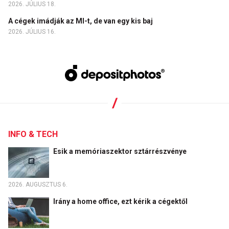
2026. JÚLIUS 18.
A cégek imádják az MI-t, de van egy kis baj
2026. JÚLIUS 16.
INFO & TECH
Esik a memóriaszektor sztárrészvénye
2026. AUGUSZTUS 6.
Irány a home office, ezt kérik a cégektől