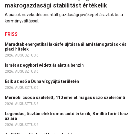
makrogazdasági stabilitást értékelik
A piacok növekedésorientált gazdasági jövőképet áraztak be a
kormányváltással.
FRISS
Maradtak energetikai lakásfelújításra állami támogatások és
piaci hitelek
2026. AUGUSZTUS 6.
Ismét az egykori védett ár alatt a benzin
2026. AUGUSZTUS 6.
Esik az eső a Duna vízgyűjtő területén
2026. AUGUSZTUS 6.
Mérnöki csoda született, 110 emelet magas úszó szélerőmű
2026. AUGUSZTUS 6.
Legendás, tisztán elektromos autó érkezik, 8 millió forint lesz
az ára
2026. AUGUSZTUS 6.