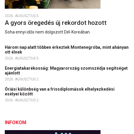
2026. AUGUSZTUS 5.
A gyors öregedés új rekordot hozott
Soha ennyi idős nem dolgozott Dél-Koreában.
Három nap alatt többen érkeztek Montenegróba, mint ahányan
ott élnek
2026. AUGUSZTUS 5.
Energiatakarékosság: Magyarország szomszédja segítséget
ajánlott
2026. AUGUSZTUS 2.
Óriási különbség van a frissdiplomások elhelyezkedési
esélyei között
2026. AUGUSZTUS 2.
INFOKOM