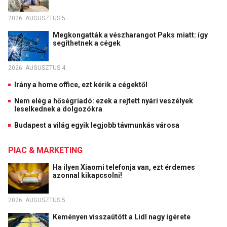
2026. AUGUSZTUS 5.
Megkongatták a vészharangot Paks miatt: így
segíthetnek a cégek
2026. AUGUSZTUS 4.
Irány a home office, ezt kérik a cégektől
Nem elég a hőségriadó: ezek a rejtett nyári veszélyek
leselkednek a dolgozókra
Budapest a világ egyik legjobb távmunkás városa
PIAC & MARKETING
Ha ilyen Xiaomi telefonja van, ezt érdemes
azonnal kikapcsolni!
2026. AUGUSZTUS 5.
Keményen visszaütött a Lidl nagy ígérete