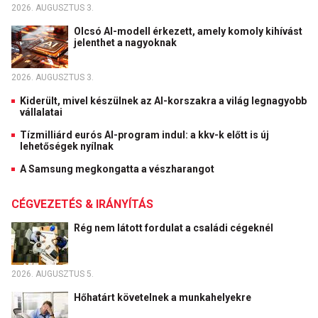
2026. AUGUSZTUS 3.
Olcsó AI-modell érkezett, amely komoly kihívást
jelenthet a nagyoknak
2026. AUGUSZTUS 3.
Kiderült, mivel készülnek az AI-korszakra a világ legnagyobb
vállalatai
Tízmilliárd eurós AI-program indul: a kkv-k előtt is új
lehetőségek nyílnak
A Samsung megkongatta a vészharangot
CÉGVEZETÉS & IRÁNYÍTÁS
Rég nem látott fordulat a családi cégeknél
2026. AUGUSZTUS 5.
Hőhatárt követelnek a munkahelyekre