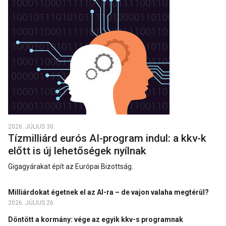
2026. JÚLIUS 30.
Tízmilliárd eurós AI-program indul: a kkv-k
előtt is új lehetőségek nyílnak
Gigagyárakat épít az Európai Bizottság.
Milliárdokat égetnek el az AI-ra – de vajon valaha megtérül?
2026. JÚLIUS 26.
Döntött a kormány: vége az egyik kkv-s programnak