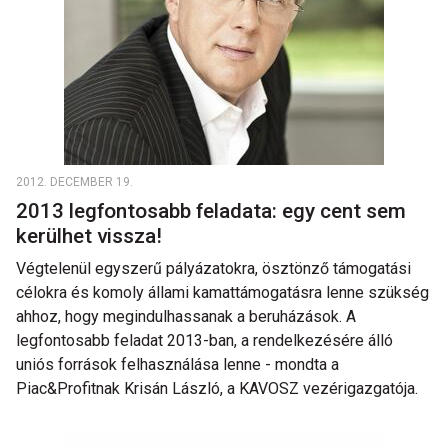
2012. DECEMBER 19.
2013 legfontosabb feladata: egy cent sem
kerülhet vissza!
Végtelenül egyszerű pályázatokra, ösztönző támogatási
célokra és komoly állami kamattámogatásra lenne szükség
ahhoz, hogy megindulhassanak a beruházások. A
legfontosabb feladat 2013-ban, a rendelkezésére álló
uniós források felhasználása lenne - mondta a
Piac&Profitnak Krisán László, a KAVOSZ vezérigazgatója.