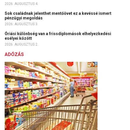
2026. AUGUSZTUS 4.
Sok családnak jelenthet mentőövet ez a kevéssé ismert
pénzügyi megoldás
2026. AUGUSZTUS 3.
Óriási különbség van a frissdiplomások elhelyezkedési
esélyei között
2026. AUGUSZTUS 2.
ADÓZÁS