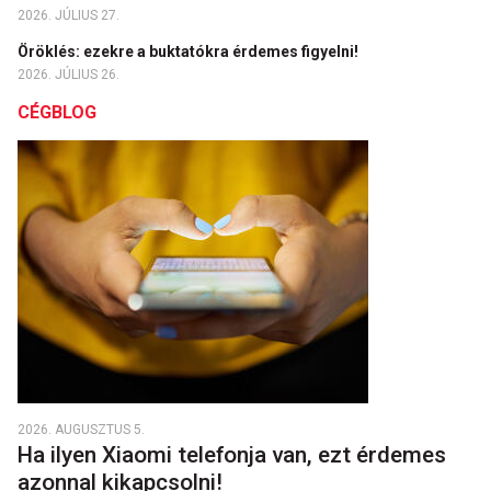
2026. JÚLIUS 27.
Öröklés: ezekre a buktatókra érdemes figyelni!
2026. JÚLIUS 26.
CÉGBLOG
2026. AUGUSZTUS 5.
Ha ilyen Xiaomi telefonja van, ezt érdemes
azonnal kikapcsolni!