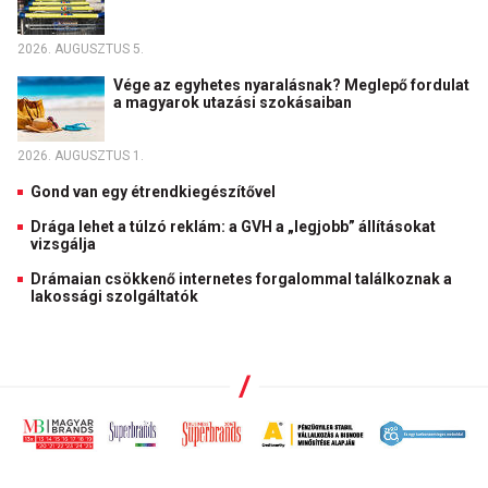
2026. AUGUSZTUS 5.
Vége az egyhetes nyaralásnak? Meglepő fordulat
a magyarok utazási szokásaiban
2026. AUGUSZTUS 1.
Gond van egy étrendkiegészítővel
Drága lehet a túlzó reklám: a GVH a „legjobb” állításokat
vizsgálja
Drámaian csökkenő internetes forgalommal találkoznak a
lakossági szolgáltatók