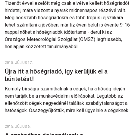
Tizenöt évvel ezelőtt még csak elvétve kellett hőségriadót
hirdetni, mára viszont a nyarak midnennapos részévé vált.
Még hosszabb hőségriadókra és több trópusi éjszakára
lehet számítani a jövőben, már tíz éven belül is évente 9-16
nappal nőhet a hőségriadók időtartama - derül ki az
Országos Meteorológiai Szolgálat (OMSZ) legfrissebb,
honlapján közzétett tanulmányából.
2015. JÚLIUS 17.
Újra itt a hőségriadó, így kerüljük el a
büntetést!
Komoly bírságra számíthatnak a cégek, ha a hőség idején
nem tartják be a munkavédelmi előírásokat. Legutóbb az
ellenőrzött cégek negyedénél találtak szabálytalanságot a
hatóságok. Összegyűjtöttük, mire kell ügyelnie a cégeknek.
2015. JÚLIUS 6.