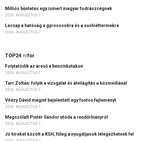
Milliós büntetés egy ismert magyar fodrászcégnek
2026. AUGUSZTUS 7.
Lecsap a hatóság a gyrososokra és a sushiéttermekre
2026. AUGUSZTUS 7.
TOP24
m
for
Folytatódik az áreső a benzinkutakon
2026. AUGUSZTUS 7.
Tarr Zoltán: folyik a vizsgálat és átvilágítás a közmédiánál
2026. AUGUSZTUS 7.
Vitézy Dávid megint bejelentett egy fontos fejleményt
2026. AUGUSZTUS 7.
Megszólalt Pintér Sándor utóda a rendőrhiányról
2026. AUGUSZTUS 7.
Jó híreket közölt a KSH, főleg a nyugdíjasok lélegezhetnek fel
2026. AUGUSZTUS 7.