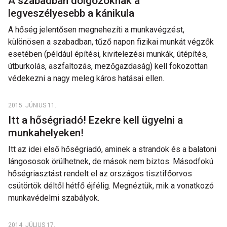
A szabadban dolgozóknak a
legveszélyesebb a kánikula
A hőség jelentősen megnehezíti a munkavégzést,
különösen a szabadban, tűző napon fizikai munkát végzők
esetében (például építési, kivitelezési munkák, útépítés,
útburkolás, aszfaltozás, mezőgazdaság) kell fokozottan
védekezni a nagy meleg káros hatásai ellen.
2015. JÚNIUS 11.
Itt a hőségriadó! Ezekre kell ügyelni a
munkahelyeken!
Itt az idei első hőségriadó, aminek a strandok és a balatoni
lángososok örülhetnek, de mások nem biztos. Másodfokú
hőségriasztást rendelt el az országos tisztifőorvos
csütörtök déltől hétfő éjfélig. Megnéztük, mik a vonatkozó
munkavédelmi szabályok.
2014. JÚLIUS 17.