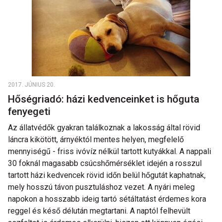
2017. JÚNIUS 20.
Hőségriadó: házi kedvenceinket is hőguta
fenyegeti
Az állatvédők gyakran találkoznak a lakosság által rövid
láncra kikötött, árnyéktól mentes helyen, megfelelő
mennyiségű - friss ivóvíz nélkül tartott kutyákkal. A nappali
30 foknál magasabb csúcshőmérséklet idején a rosszul
tartott házi kedvencek rövid időn belül hőgutát kaphatnak,
mely hosszú távon pusztuláshoz vezet. A nyári meleg
napokon a hosszabb ideig tartó sétáltatást érdemes kora
reggel és késő délután megtartani. A naptól felhevült