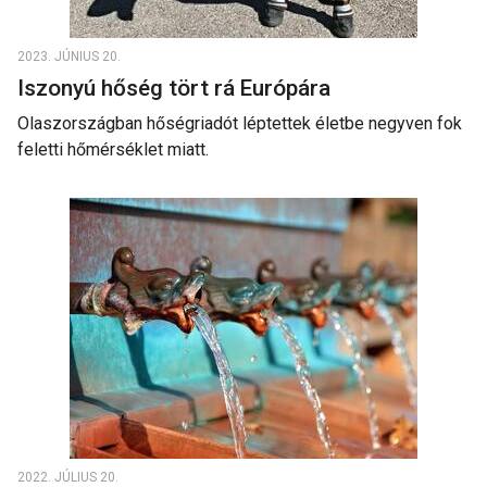
2023. JÚNIUS 20.
Iszonyú hőség tört rá Európára
Olaszországban hőségriadót léptettek életbe negyven fok
feletti hőmérséklet miatt.
2022. JÚLIUS 20.