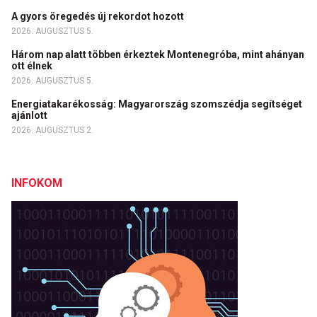
A gyors öregedés új rekordot hozott
2026. AUGUSZTUS 5.
Három nap alatt többen érkeztek Montenegróba, mint ahányan
ott élnek
2026. AUGUSZTUS 5.
Energiatakarékosság: Magyarország szomszédja segítséget
ajánlott
2026. AUGUSZTUS 2.
INFOKOM