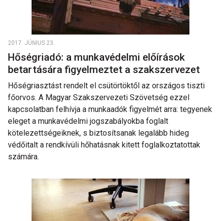
2017. JÚNIUS 23.
Hőségriadó: a munkavédelmi előírások
betartására figyelmeztet a szakszervezet
Hőségriasztást rendelt el csütörtöktől az országos tiszti
főorvos. A Magyar Szakszervezeti Szövetség ezzel
kapcsolatban felhívja a munkaadók figyelmét arra: tegyenek
eleget a munkavédelmi jogszabályokba foglalt
kötelezettségeiknek, s biztosítsanak legalább hideg
védőitalt a rendkívüli hőhatásnak kitett foglalkoztatottak
számára.