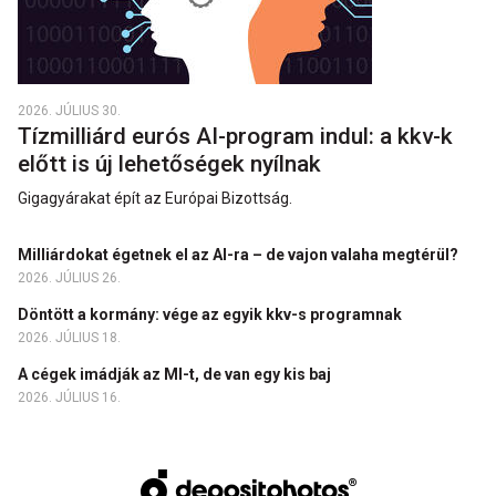
2026. JÚLIUS 30.
Tízmilliárd eurós AI-program indul: a kkv-k
előtt is új lehetőségek nyílnak
Gigagyárakat épít az Európai Bizottság.
Milliárdokat égetnek el az AI-ra – de vajon valaha megtérül?
2026. JÚLIUS 26.
Döntött a kormány: vége az egyik kkv-s programnak
2026. JÚLIUS 18.
A cégek imádják az MI-t, de van egy kis baj
2026. JÚLIUS 16.