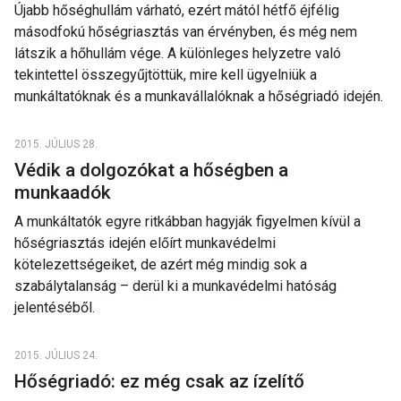
Újabb hőséghullám várható, ezért mától hétfő éjfélig
másodfokú hőségriasztás van érvényben, és még nem
látszik a hőhullám vége. A különleges helyzetre való
tekintettel összegyűjtöttük, mire kell ügyelniük a
munkáltatóknak és a munkavállalóknak a hőségriadó idején.
2015. JÚLIUS 28.
Védik a dolgozókat a hőségben a
munkaadók
A munkáltatók egyre ritkábban hagyják figyelmen kívül a
hőségriasztás idején előírt munkavédelmi
kötelezettségeiket, de azért még mindig sok a
szabálytalanság – derül ki a munkavédelmi hatóság
jelentéséből.
2015. JÚLIUS 24.
Hőségriadó: ez még csak az ízelítő