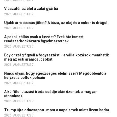
2026. AUGUSZTUS 7.
Visszatér az élet a zalai gyárba
2026. AUGUSZTUS 7.
Újabb árrobbanás jöhet? A búza, az olaj és a cukor is drágul
2026. AUGUSZTUS 7.
A paksi leállás csak a kezdet? Évek óta ismert
rendszerkockázatra figyelmeztetnek
2026. AUGUSZTUS 7.
Egy ország figyeli a fogyasztást – a vállalkozások menthetik
meg az esti áramcsúcsokat
2026. AUGUSZTUS 7.
Nincs olyan, hogy egészséges élelmiszer? Megdöbbentő a
helyzet a boltok polcain
2026. AUGUSZTUS 7.
A külföldi utazási iroda csődje után üzentek a magyar
utasoknak
2026. AUGUSZTUS 7.
Trump újra odacsapott: most a napelemek miatt üzent hadat
2026. AUGUSZTUS 7.