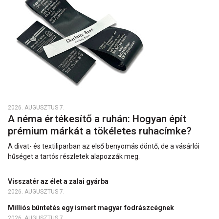
2026. AUGUSZTUS 7.
A néma értékesítő a ruhán: Hogyan épít
prémium márkát a tökéletes ruhacímke?
A divat- és textiliparban az első benyomás döntő, de a vásárlói
hűséget a tartós részletek alapozzák meg.
Visszatér az élet a zalai gyárba
2026. AUGUSZTUS 7.
Milliós büntetés egy ismert magyar fodrászcégnek
2026. AUGUSZTUS 7.