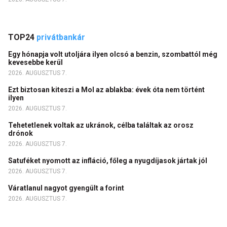
TOP24
privátbankár
Egy hónapja volt utoljára ilyen olcsó a benzin, szombattól még
kevesebbe kerül
2026. AUGUSZTUS 7.
Ezt biztosan kiteszi a Mol az ablakba: évek óta nem történt
ilyen
2026. AUGUSZTUS 7.
Tehetetlenek voltak az ukránok, célba találtak az orosz
drónok
2026. AUGUSZTUS 7.
Satuféket nyomott az infláció, főleg a nyugdíjasok jártak jól
2026. AUGUSZTUS 7.
Váratlanul nagyot gyengült a forint
2026. AUGUSZTUS 7.