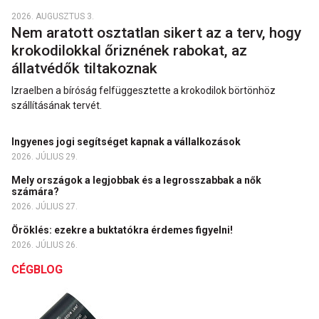
2026. AUGUSZTUS 3.
Nem aratott osztatlan sikert az a terv, hogy
krokodilokkal őriznének rabokat, az
állatvédők tiltakoznak
Izraelben a bíróság felfüggesztette a krokodilok börtönhöz
szállításának tervét.
Ingyenes jogi segítséget kapnak a vállalkozások
2026. JÚLIUS 29.
Mely országok a legjobbak és a legrosszabbak a nők
számára?
2026. JÚLIUS 27.
Öröklés: ezekre a buktatókra érdemes figyelni!
2026. JÚLIUS 26.
CÉGBLOG