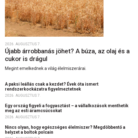
2026. AUGUSZTUS 7.
Újabb árrobbanás jöhet? A búza, az olaj és a
cukor is drágul
Megint emelkednek a világ élelmiszerárai.
A paksi leállás csak a kezdet? Évek óta ismert
rendszerkockázatra figyelmeztetnek
2026. AUGUSZTUS 7.
Egy ország figyeli a fogyasztást – a vállalkozások menthetik
meg az esti áramcsúcsokat
2026. AUGUSZTUS 7.
Nincs olyan, hogy egészséges élelmiszer? Megdöbbentő a
helyzet a boltok polcain