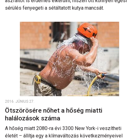
aszfaltot is érdemes elkerülni, hiszen ott könnyen égési
sérülés fenyegeti a sétáltatott kutya mancsát.
2016. JÚNIUS 27.
Ötszörösére nőhet a hőség miatti
halálozások száma
A hőség miatt 2080-ra évi 3300 New York-i veszítheti
életét – állítja egy a klímaváltozás következményeivel