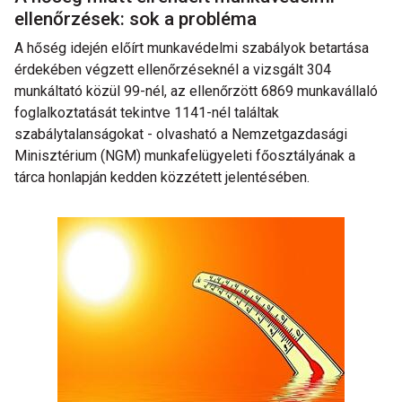
ellenőrzések: sok a probléma
A hőség idején előírt munkavédelmi szabályok betartása
érdekében végzett ellenőrzéseknél a vizsgált 304
munkáltató közül 99-nél, az ellenőrzött 6869 munkavállaló
foglalkoztatását tekintve 1141-nél találtak
szabálytalanságokat - olvasható a Nemzetgazdasági
Minisztérium (NGM) munkafelügyeleti főosztályának a
tárca honlapján kedden közzétett jelentésében.