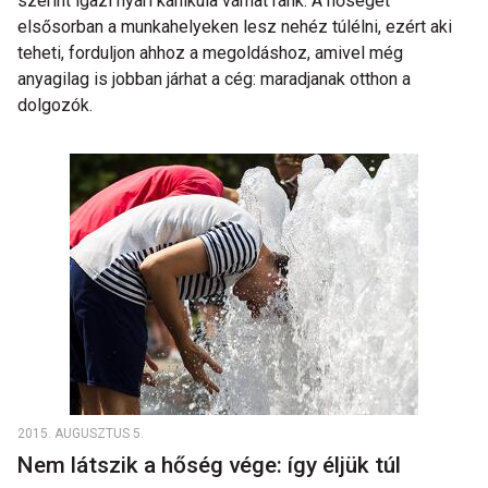
szerint igazi nyári kánikula várhat ránk. A hőséget
elsősorban a munkahelyeken lesz nehéz túlélni, ezért aki
teheti, forduljon ahhoz a megoldáshoz, amivel még
anyagilag is jobban járhat a cég: maradjanak otthon a
dolgozók.
2015. AUGUSZTUS 5.
Nem látszik a hőség vége: így éljük túl