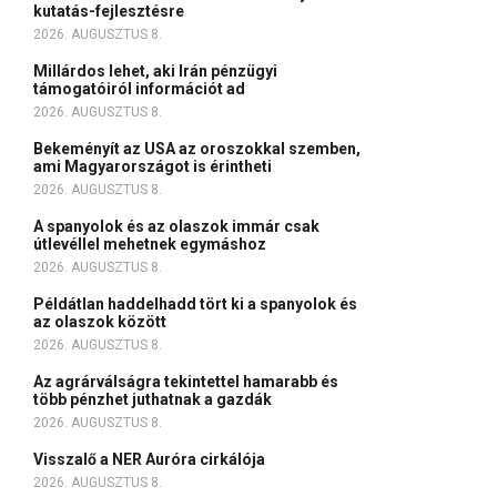
kutatás-fejlesztésre
2026. AUGUSZTUS 8.
Millárdos lehet, aki Irán pénzügyi
támogatóiról információt ad
2026. AUGUSZTUS 8.
Bekeményít az USA az oroszokkal szemben,
ami Magyarországot is érintheti
2026. AUGUSZTUS 8.
A spanyolok és az olaszok immár csak
útlevéllel mehetnek egymáshoz
2026. AUGUSZTUS 8.
Példátlan haddelhadd tört ki a spanyolok és
az olaszok között
2026. AUGUSZTUS 8.
Az agrárválságra tekintettel hamarabb és
több pénzhet juthatnak a gazdák
2026. AUGUSZTUS 8.
Visszalő a NER Auróra cirkálója
2026. AUGUSZTUS 8.