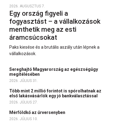
2026. AUGUSZTUS 7.
Egy ország figyeli a
fogyasztást – a vállalkozások
menthetik meg az esti
áramcsúcsokat
Paks kiesése és a brutális aszály után lépnek a
vállalkozások.
Sereghajtó Magyarország az egészségügy
megítélésében
2026. JÚLIUS 31.
Több mint 2 millió forintot is spórolhatnak az
első lakásvásárlók egy jó bankválasztással
2026. JÚLIUS 27.
Mérföldkő az űrversenyben
2026. JÚLIUS 10.