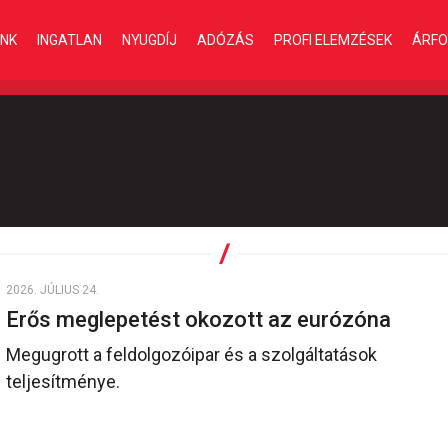
INK
INGATLAN
NYUGDÍJ
ADÓZÁS
PROFI ELEMZÉSEK
ÁRFO
2026. JÚLIUS 24.
Erős meglepetést okozott az eurózóna
Megugrott a feldolgozóipar és a szolgáltatások
teljesítménye.