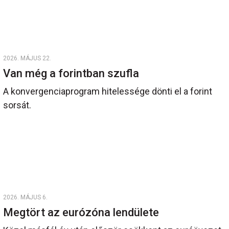
2026. MÁJUS 22.
Van még a forintban szufla
A konvergenciaprogram hitelessége dönti el a forint
sorsát.
2026. MÁJUS 6.
Megtört az eurózóna lendülete