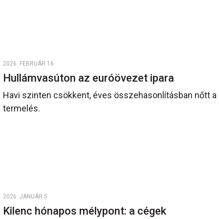
2026. FEBRUÁR 16.
Hullámvasúton az euróövezet ipara
Havi szinten csökkent, éves összehasonlításban nőtt a
termelés.
2026. JANUÁR 5.
Kilenc hónapos mélypont: a cégek