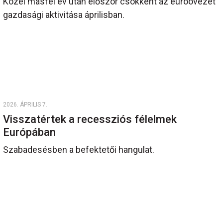
Közel másfél év után először csökkent az euróövezet
gazdasági aktivitása áprilisban.
2026. ÁPRILIS 7.
Visszatértek a recessziós félelmek
Európában
Szabadesésben a befektetői hangulat.