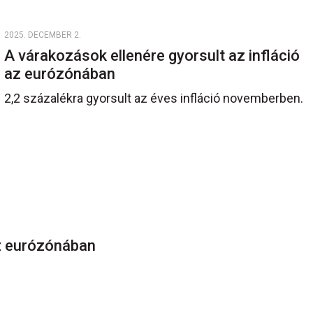
2025. DECEMBER 2.
A várakozások ellenére gyorsult az infláció
az eurózónában
2,2 százalékra gyorsult az éves infláció novemberben.
 az eurózónában