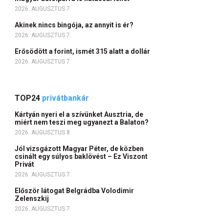
2026. AUGUSZTUS 7.
Akinek nincs bingója, az annyit is ér?
2026. AUGUSZTUS 7.
Erősödött a forint, ismét 315 alatt a dollár
2026. AUGUSZTUS 7.
TOP24
privátbankár
Kártyán nyeri el a szívünket Ausztria, de
miért nem teszi meg ugyanezt a Balaton?
2026. AUGUSZTUS 8.
Jól vizsgázott Magyar Péter, de közben
csinált egy súlyos baklövést – Ez Viszont
Privát
2026. AUGUSZTUS 7.
Először látogat Belgrádba Volodimir
Zelenszkij
2026. AUGUSZTUS 7.