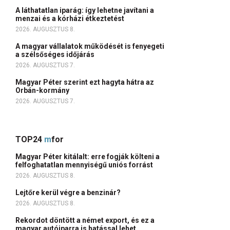
A láthatatlan iparág: így lehetne javítani a
menzai és a kórházi étkeztetést
2026. AUGUSZTUS 8.
A magyar vállalatok működését is fenyegeti
a szélsőséges időjárás
2026. AUGUSZTUS 7.
Magyar Péter szerint ezt hagyta hátra az
Orbán-kormány
2026. AUGUSZTUS 7.
TOP24
m
for
Magyar Péter kitálalt: erre fogják költeni a
felfoghatatlan mennyiségű uniós forrást
2026. AUGUSZTUS 8.
Lejtőre kerül végre a benzinár?
2026. AUGUSZTUS 8.
Rekordot döntött a német export, és ez a
magyar autóiparra is hatással lehet