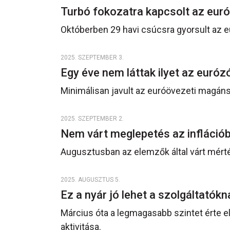
Turbó fokozatra kapcsolt az eu
Októberben 29 havi csúcsra gyorsult az 
2025. SZEPTEMBER 3.
Egy éve nem láttak ilyet az eur
Minimálisan javult az euróövezeti magán
2025. SZEPTEMBER 2.
Nem várt meglepetés az infláci
Augusztusban az elemzők által várt mérté
2025. AUGUSZTUS 5.
Ez a nyár jó lehet a szolgáltatók
Március óta a legmagasabb szintet érte e
aktivitása.