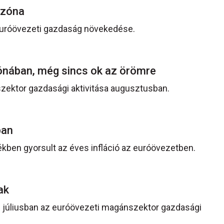
rózóna
euróövezeti gazdaság növekedése.
ózónában, még sincs ok az örömre
szektor gazdasági aktivitása augusztusban.
óban
kben gyorsult az éves infláció az euróövezetben.
nak
l júliusban az euróövezeti magánszektor gazdasági