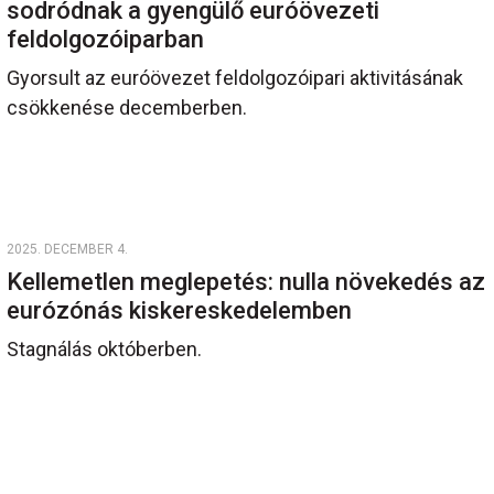
sodródnak a gyengülő euróövezeti
feldolgozóiparban
Gyorsult az euróövezet feldolgozóipari aktivitásának
csökkenése decemberben.
2025. DECEMBER 4.
Kellemetlen meglepetés: nulla növekedés az
eurózónás kiskereskedelemben
Stagnálás októberben.