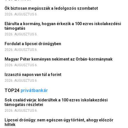
Ők biztosan megússzák a ledolgozós szombatot
2026. AUGUSZTUS 6.
Elárulta a kormány, hogyan érkezik a 100 ezres iskolakezdési
támogatás
2026. AUGUSZTUS 6.
Fordulat a lipcsei drónügyben
2026. AUGUSZTUS 6.
Magyar Péter keményen nekiment az Orbán-kormánynak
2026. AUGUSZTUS 6.
Izzasztó napon van túl a forint
2026. AUGUSZTUS 6.
TOP24
privátbankár
Sok család várja: kiderültek a 100 ezres iskolakezdési
támogatás részletei
2026. AUGUSZTUS 6.
Lipcsei drónügy: nem egészen úgy történt, ahogy először
hitték