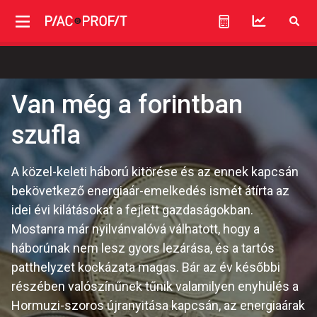
Van még a forintban
szufla
A közel-keleti háború kitörése és az ennek kapcsán
bekövetkező energiaár-emelkedés ismét átírta az
idei évi kilátásokat a fejlett gazdaságokban.
Mostanra már nyilvánvalóvá válhatott, hogy a
háborúnak nem lesz gyors lezárása, és a tartós
patthelyzet kockázata magas. Bár az év későbbi
részében valószínűnek tűnik valamilyen enyhülés a
Hormuzi-szoros újranyitása kapcsán, az energiaárak