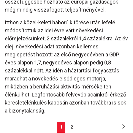
összefüggésbe hozható az európai gazdaságok
még mindig visszafogott teljesítményével.
Itthon a közel-keleti háború kitörése után lefelé
módosítottuk az idei évre várt növekedési
előrejelzésünket, 2 százalékról 1,4 százalékra. Az év
eleji növekedési adat azonban kellemes
meglepetést hozott: az első negyedévben a GDP
éves alapon 1,7, negyedéves alapon pedig 0,8
százalékkal nőtt. Az idén a háztartási fogyasztás
maradhat a növekedés elsődleges motorja,
miközben a beruházási aktivitás mérsékelten
élénkülhet. Legfontosabb felvevőpiacainkról érkező
keresletélénkülés kapcsán azonban továbbra is sok
a bizonytalanság.
1
2