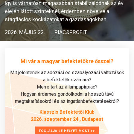
így is várhatóan magasabban stabilizálódnak az év
elején látott szinteknél, érdemben növelve a
stagflációs kockázatokat a gazdaságokban.
2026. MÁJUS 22.
PIAC&PROFIT
Mi vár a magyar befektetőkre ősszel?
Mit jelentenek az adózási és szabályozási változások
a befektetők számára?
Merre tart az állampapírpiac?
Hogyan érdemes gondolkodni a hosszú távú
megtakarításokról és az ingatlanbefektetésekről?
Klasszis Befektetői Klub
2026. szeptember 24., Budapest
FOGLALJA LE HELYÉT MOST >>