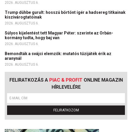
2026. AUGUSZTUS 6.
Trump dühbe gurult: hosszú börtönt ígér a hadsereg titkainak
kiszivárogtatóinak
2026. AUGUSZTUS 6.
Súlyos kijelentést tett Magyar Péter: szerinte az Orbán-
kormány tudta, hogy baj van
2026. AUGUSZTUS 6.
Bemondták a svájci elemzők: mutatós tűzijáték érik az
aranynál
2026. AUGUSZTUS 6.
FELIRATKOZÁS A
PIAC & PROFIT
ONLINE MAGAZIN
HÍRLEVELÉRE
FELIRATKOZOM