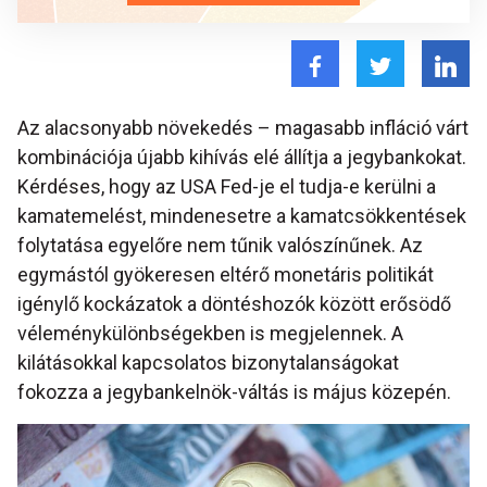
Az alacsonyabb növekedés – magasabb infláció várt
kombinációja újabb kihívás elé állítja a jegybankokat.
Kérdéses, hogy az USA Fed-je el tudja-e kerülni a
kamatemelést, mindenesetre a kamatcsökkentések
folytatása egyelőre nem tűnik valószínűnek. Az
egymástól gyökeresen eltérő monetáris politikát
igénylő kockázatok a döntéshozók között erősödő
véleménykülönbségekben is megjelennek. A
kilátásokkal kapcsolatos bizonytalanságokat
fokozza a jegybankelnök-váltás is május közepén.