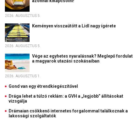
azonnal kikapcsolni!
2026. AUGUSZTUS 5.
Keményen visszaütött a Lidl nagy ígérete
2026. AUGUSZTUS 5.
Vége az egyhetes nyaralásnak? Meglepő fordulat
a magyarok utazási szokásaiban
2026. AUGUSZTUS 1.
Gond van egy étrendkiegészítővel
Drága lehet a túlzó reklám: a GVH a „legjobb” állításokat
vizsgálja
Drámaian csökkenő internetes forgalommal találkoznak a
lakossági szolgáltatók