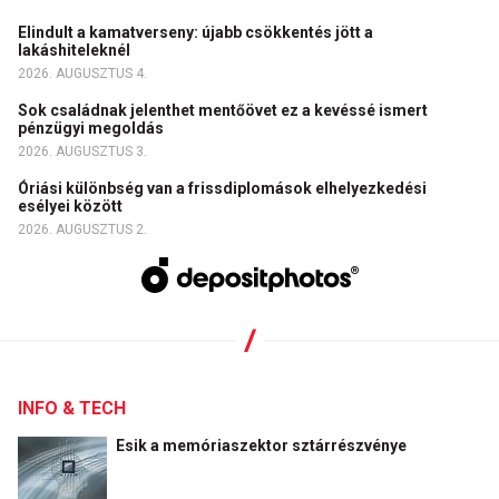
Elindult a kamatverseny: újabb csökkentés jött a
lakáshiteleknél
2026. AUGUSZTUS 4.
Sok családnak jelenthet mentőövet ez a kevéssé ismert
pénzügyi megoldás
2026. AUGUSZTUS 3.
Óriási különbség van a frissdiplomások elhelyezkedési
esélyei között
2026. AUGUSZTUS 2.
INFO & TECH
Esik a memóriaszektor sztárrészvénye