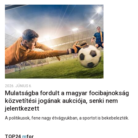
2026. JÚNIUS 6.
Mulatságba fordult a magyar focibajnokság
közvetítési jogának aukciója, senki nem
jelentkezett
A politikusok, fene nagy étvágyukban, a sportot is bekebelezték.
TOP24
m
for