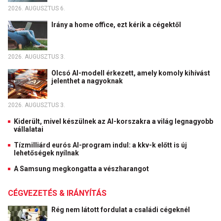
2026. AUGUSZTUS 6.
Irány a home office, ezt kérik a cégektől
2026. AUGUSZTUS 3.
Olcsó AI-modell érkezett, amely komoly kihívást
jelenthet a nagyoknak
2026. AUGUSZTUS 3.
Kiderült, mivel készülnek az AI-korszakra a világ legnagyobb
vállalatai
Tízmilliárd eurós AI-program indul: a kkv-k előtt is új
lehetőségek nyílnak
A Samsung megkongatta a vészharangot
CÉGVEZETÉS & IRÁNYÍTÁS
Rég nem látott fordulat a családi cégeknél