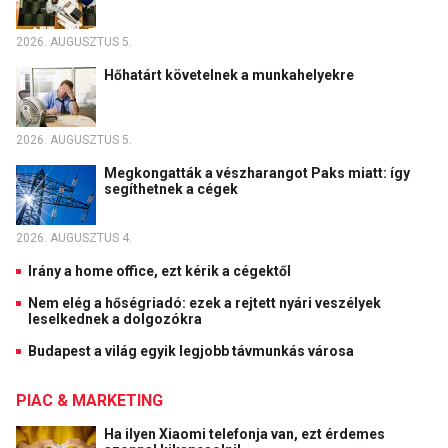
2026. AUGUSZTUS 5.
Hőhatárt követelnek a munkahelyekre
2026. AUGUSZTUS 5.
Megkongatták a vészharangot Paks miatt: így
segíthetnek a cégek
2026. AUGUSZTUS 4.
Irány a home office, ezt kérik a cégektől
Nem elég a hőségriadó: ezek a rejtett nyári veszélyek
leselkednek a dolgozókra
Budapest a világ egyik legjobb távmunkás városa
PIAC & MARKETING
Ha ilyen Xiaomi telefonja van, ezt érdemes