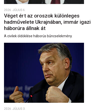
2026. JÚLIUS 6.
Véget ért az oroszok különleges
hadművelete Ukrajnában, immár igazi
háborúra állnak át
A civilek öldöklése háborús bűncselekmény.
2026. JÚLIUS 3.