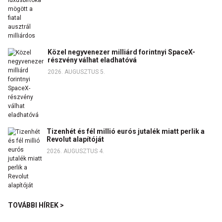
Közel negyvenezer milliárd forintnyi SpaceX-
részvény válhat eladhatóvá
2026. AUGUSZTUS 5.
Tizenhét és fél millió eurós jutalék miatt perlik a
Revolut alapítóját
2026. AUGUSZTUS 4.
TOVÁBBI HÍREK >