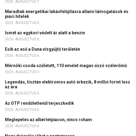
2026. AUGUSZTUS 7.
Maradtak energetikai lakásfelújításra állami támogatások és
piaci hitelek
2026. AUGUSZTUS 6.
Ismét az egykori védett ár alatt a benzin
2026. AUGUSZTUS 6.
Esik az eső a Duna vízgyűjtő területén
2026. AUGUSZTUS 6.
Mérnöki csoda született, 110 emelet magas úszó szélerőmű
2026. AUGUSZTUS 6.
Legendás, tisztán elektromos autó érkezik, 8 millió forint lesz
az ára
2026. AUGUSZTUS 6.
Az OTP rendületlenül terjeszkedik
2026. AUGUSZTUS 6.
Meglepetés az albérletpiacon, nincs roham
2026. AUGUSZTUS 6.
Nagy drágulás jöhet a pontypiacon