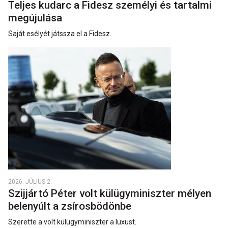
Teljes kudarc a Fidesz személyi és tartalmi
megújulása
Saját esélyét játssza el a Fidesz.
2026. JÚLIUS 2.
Szijjártó Péter volt külügyminiszter mélyen
belenyúlt a zsírosbödönbe
Szerette a volt külügyminiszter a luxust.