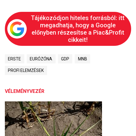
Tájékozódjon hiteles forrásból: itt
megadhatja, hogy a Google
előnyben részesítse a Piac&Profit
cikkeit!
ERSTE
EURÓZÓNA
GDP
MNB
PROFI ELEMZÉSEK
VÉLEMÉNYVEZÉR