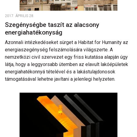
2017. ÁPRILIS 28.
Szegénységbe taszít az alacsony
energiahatékonyság
Azonnali intézkedéseket sürget a Habitat for Humanity az
energiaszegénység felszámolására világszerte. A
nemzetközi civil szervezet egy friss kutatása alapján úgy
látja, hogy a leggyorsabb ütemben az elavult lakóépületek
energiahatékonnyá tételével és a lakástulajdonosok
támogatásával lehetne javítani a jelenlegi helyzeten.