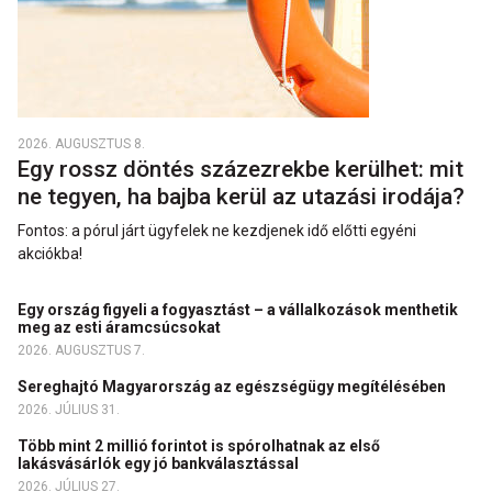
2026. AUGUSZTUS 8.
Egy rossz döntés százezrekbe kerülhet: mit
ne tegyen, ha bajba kerül az utazási irodája?
Fontos: a pórul járt ügyfelek ne kezdjenek idő előtti egyéni
akciókba!
Egy ország figyeli a fogyasztást – a vállalkozások menthetik
meg az esti áramcsúcsokat
2026. AUGUSZTUS 7.
Sereghajtó Magyarország az egészségügy megítélésében
2026. JÚLIUS 31.
Több mint 2 millió forintot is spórolhatnak az első
lakásvásárlók egy jó bankválasztással
2026. JÚLIUS 27.