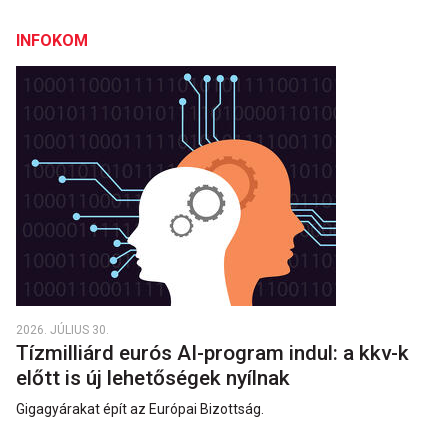
INFOKOM
2026. JÚLIUS 30.
Tízmilliárd eurós AI-program indul: a kkv-k
előtt is új lehetőségek nyílnak
Gigagyárakat épít az Európai Bizottság.