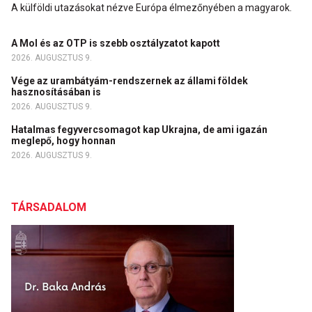
A külföldi utazásokat nézve Európa élmezőnyében a magyarok.
A Mol és az OTP is szebb osztályzatot kapott
2026. AUGUSZTUS 9.
Vége az urambátyám-rendszernek az állami földek
hasznosításában is
2026. AUGUSZTUS 9.
Hatalmas fegyvercsomagot kap Ukrajna, de ami igazán
meglepő, hogy honnan
2026. AUGUSZTUS 9.
TÁRSADALOM