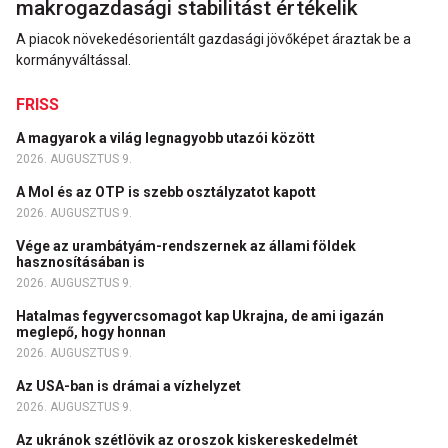
makrogazdasági stabilitást értékelik
A piacok növekedésorientált gazdasági jövőképet áraztak be a
kormányváltással.
FRISS
A magyarok a világ legnagyobb utazói között
2026. AUGUSZTUS 9.
A Mol és az OTP is szebb osztályzatot kapott
2026. AUGUSZTUS 9.
Vége az urambátyám-rendszernek az állami földek
hasznosításában is
2026. AUGUSZTUS 9.
Hatalmas fegyvercsomagot kap Ukrajna, de ami igazán
meglepő, hogy honnan
2026. AUGUSZTUS 9.
Az USA-ban is drámai a vízhelyzet
2026. AUGUSZTUS 9.
Az ukránok szétlövik az oroszok kiskereskedelmét