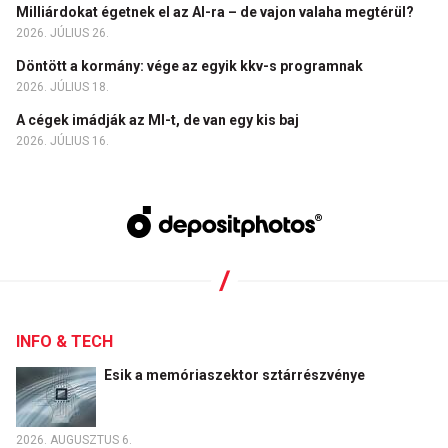
Milliárdokat égetnek el az AI-ra – de vajon valaha megtérül?
2026. JÚLIUS 26.
Döntött a kormány: vége az egyik kkv-s programnak
2026. JÚLIUS 18.
A cégek imádják az MI-t, de van egy kis baj
2026. JÚLIUS 16.
INFO & TECH
Esik a memóriaszektor sztárrészvénye
2026. AUGUSZTUS 6.