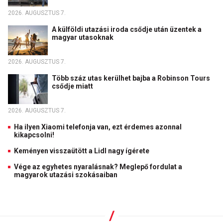
2026. AUGUSZTUS 7.
A külföldi utazási iroda csődje után üzentek a
magyar utasoknak
2026. AUGUSZTUS 7.
Több száz utas kerülhet bajba a Robinson Tours
csődje miatt
2026. AUGUSZTUS 7.
Ha ilyen Xiaomi telefonja van, ezt érdemes azonnal
kikapcsolni!
Keményen visszaütött a Lidl nagy ígérete
Vége az egyhetes nyaralásnak? Meglepő fordulat a
magyarok utazási szokásaiban