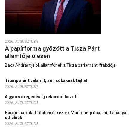
2026. AUGUSZTUS 8.
A papírforma győzött a Tisza Párt
államfőjelölésén
Baka Andrást jelöli államfőnek a Tisza parlamenti frakciója.
Trump aláírt valamit, ami sokaknak fájhat
2026. AUGUSZTUS 7.
A gyors öregedés új rekordot hozott
2026. AUGUSZTUS 5.
Három nap alatt többen érkeztek Montenegróba, mint ahányan
ott élnek
2026. AUGUSZTUS 5.