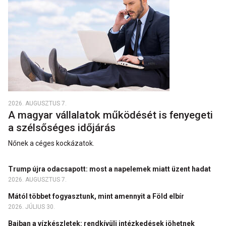
2026. AUGUSZTUS 7.
A magyar vállalatok működését is fenyegeti
a szélsőséges időjárás
Nőnek a céges kockázatok.
Trump újra odacsapott: most a napelemek miatt üzent hadat
2026. AUGUSZTUS 7.
Mától többet fogyasztunk, mint amennyit a Föld elbír
2026. JÚLIUS 30.
Bajban a vízkészletek: rendkívüli intézkedések jöhetnek