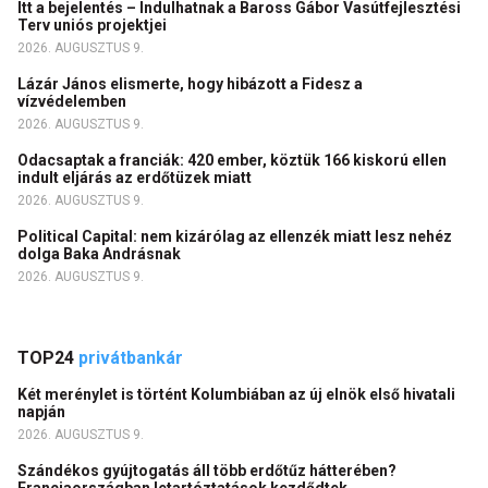
Itt a bejelentés – Indulhatnak a Baross Gábor Vasútfejlesztési
Terv uniós projektjei
2026. AUGUSZTUS 9.
Lázár János elismerte, hogy hibázott a Fidesz a
vízvédelemben
2026. AUGUSZTUS 9.
Odacsaptak a franciák: 420 ember, köztük 166 kiskorú ellen
indult eljárás az erdőtüzek miatt
2026. AUGUSZTUS 9.
Political Capital: nem kizárólag az ellenzék miatt lesz nehéz
dolga Baka Andrásnak
2026. AUGUSZTUS 9.
TOP24
privátbankár
Két merénylet is történt Kolumbiában az új elnök első hivatali
napján
2026. AUGUSZTUS 9.
Szándékos gyújtogatás áll több erdőtűz hátterében?