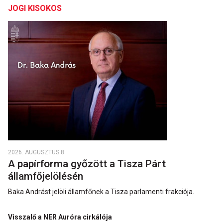
JOGI KISOKOS
2026. AUGUSZTUS 8.
A papírforma győzött a Tisza Párt
államfőjelölésén
Baka Andrást jelöli államfőnek a Tisza parlamenti frakciója.
Visszalő a NER Auróra cirkálója