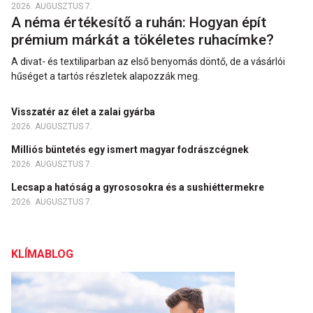
2026. AUGUSZTUS 7.
A néma értékesítő a ruhán: Hogyan épít
prémium márkát a tökéletes ruhacímke?
A divat- és textiliparban az első benyomás döntő, de a vásárlói
hűséget a tartós részletek alapozzák meg.
Visszatér az élet a zalai gyárba
2026. AUGUSZTUS 7.
Milliós büntetés egy ismert magyar fodrászcégnek
2026. AUGUSZTUS 7.
Lecsap a hatóság a gyrososokra és a sushiéttermekre
2026. AUGUSZTUS 7.
KLÍMABLOG