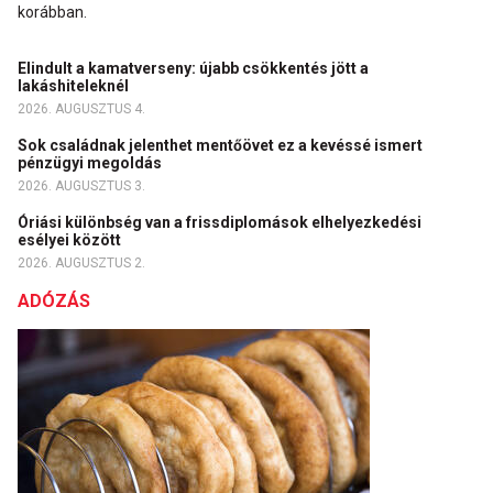
korábban.
Elindult a kamatverseny: újabb csökkentés jött a
lakáshiteleknél
2026. AUGUSZTUS 4.
Sok családnak jelenthet mentőövet ez a kevéssé ismert
pénzügyi megoldás
2026. AUGUSZTUS 3.
Óriási különbség van a frissdiplomások elhelyezkedési
esélyei között
2026. AUGUSZTUS 2.
ADÓZÁS