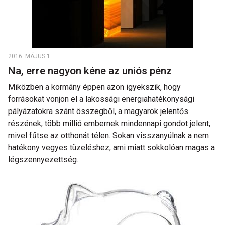
2016. MÁJUS 1.
Na, erre nagyon kéne az uniós pénz
Miközben a kormány éppen azon igyekszik, hogy
forrásokat vonjon el a lakossági energiahatékonysági
pályázatokra szánt összegből, a magyarok jelentős
részének, több millió embernek mindennapi gondot jelent,
mivel fűtse az otthonát télen. Sokan visszanyúlnak a nem
hatékony vegyes tüzeléshez, ami miatt sokkolóan magas a
légszennyezettség.