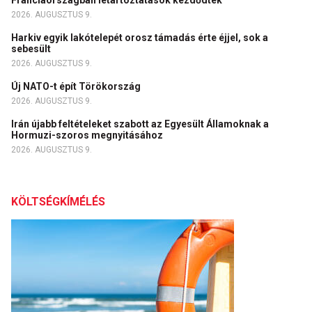
Franciaországban letartóztatások kezdődtek
2026. AUGUSZTUS 9.
Harkiv egyik lakótelepét orosz támadás érte éjjel, sok a
sebesült
2026. AUGUSZTUS 9.
Új NATO-t épít Törökország
2026. AUGUSZTUS 9.
Irán újabb feltételeket szabott az Egyesült Államoknak a
Hormuzi-szoros megnyitásához
2026. AUGUSZTUS 9.
KÖLTSÉGKÍMÉLÉS