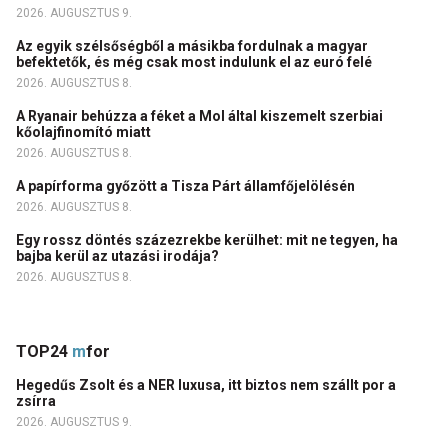
2026. AUGUSZTUS 9.
Az egyik szélsőségből a másikba fordulnak a magyar
befektetők, és még csak most indulunk el az euró felé
2026. AUGUSZTUS 8.
A Ryanair behúzza a féket a Mol által kiszemelt szerbiai
kőolajfinomító miatt
2026. AUGUSZTUS 8.
A papírforma győzött a Tisza Párt államfőjelölésén
2026. AUGUSZTUS 8.
Egy rossz döntés százezrekbe kerülhet: mit ne tegyen, ha
bajba kerül az utazási irodája?
2026. AUGUSZTUS 8.
TOP24
m
for
Hegedűs Zsolt és a NER luxusa, itt biztos nem szállt por a
zsírra
2026. AUGUSZTUS 9.