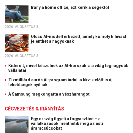
Irány a home office, ezt kérik a cégektől
2026. AUGUSZTUS 3.
Olcsó AI-modell érkezett, amely komoly kihívást
jelenthet a nagyoknak
2026. AUGUSZTUS 3.
Kiderült, mivel készülnek az AI-korszakra a világ legnagyobb
vállalatai
Tízmilliárd eurós AI-program indul: a kkv-k előtt is új
lehetőségek nyílnak
A Samsung megkongatta a vészharangot
CÉGVEZETÉS & IRÁNYÍTÁS
Egy ország figyeli a fogyasztást – a
vállalkozások menthetik meg az esti
áramcsúcsokat