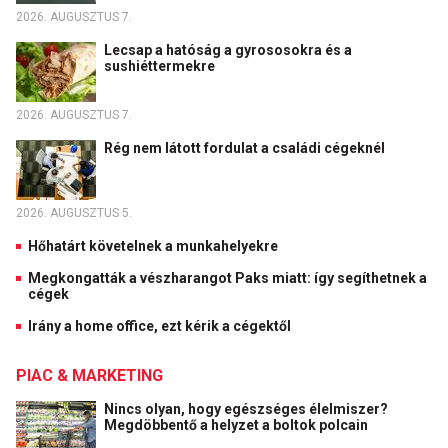
2026. AUGUSZTUS 7.
Lecsap a hatóság a gyrososokra és a
sushiéttermekre
2026. AUGUSZTUS 7.
Rég nem látott fordulat a családi cégeknél
2026. AUGUSZTUS 5.
Hőhatárt követelnek a munkahelyekre
Megkongatták a vészharangot Paks miatt: így segíthetnek a
cégek
Irány a home office, ezt kérik a cégektől
PIAC & MARKETING
Nincs olyan, hogy egészséges élelmiszer?
Megdöbbentő a helyzet a boltok polcain