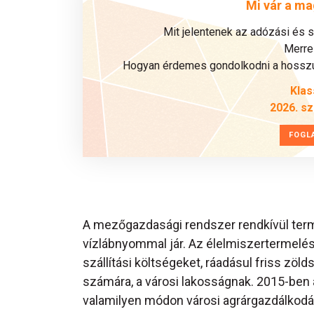
Mi vár a ma
Mit jelentenek az adózási és 
Merre 
Hogyan érdemes gondolkodni a hosszú 
Klas
2026. s
FOGL
A mezőgazdasági rendszer rendkívül termé
vízlábnyommal jár. Az élelmiszertermelés 
szállítási költségeket, ráadásul friss zö
számára, a városi lakosságnak. 2015-ben 
valamilyen módon városi agrárgazdálkodás