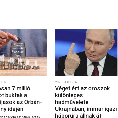
US 6.
2026. JÚLIUS 6.
san 7 millió
Véget ért az oroszok
ot buktak a
különleges
íjasok az Orbán-
hadművelete
ny idején
Ukrajnában, immár igazi
háborúra állnak át
opaganda szintjén jártak