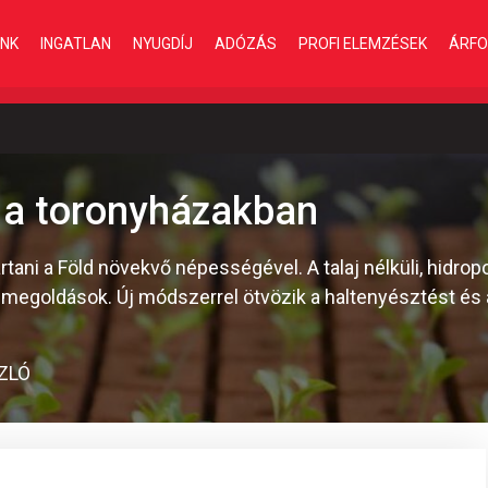
INK
INGATLAN
NYUGDÍJ
ADÓZÁS
PROFI ELEMZÉSEK
ÁRFO
a toronyházakban
tani a Föld növekvő népességével. A talaj nélküli, hidro
y megoldások. Új módszerrel ötvözik a haltenyésztést és 
ZLÓ