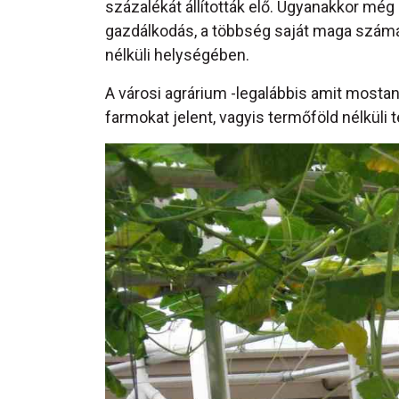
százalékát állították elő. Ugyanakkor még
gazdálkodás, a többség saját maga számár
nélküli helységében.
A városi agrárium -legalábbis amit mostan
farmokat jelent, vagyis termőföld nélküli