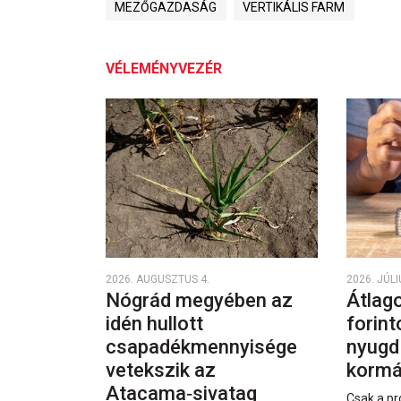
MEZŐGAZDASÁG
VERTIKÁLIS FARM
VÉLEMÉNYVEZÉR
2026. AUGUSZTUS 4.
2026. JÚLI
Nógrád megyében az
Átlago
idén hullott
forint
csapadékmennyisége
nyugd
vetekszik az
kormá
Atacama‑sivatag
Csak a pr