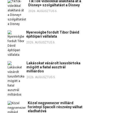
TikTok-videókkal alakítaná át a
Disney+ szolgáltatást a Disney
2026. AUGUSZTUS 6.
Nyereségbe fordult Tibor Dávid
építőipari vállalata
2026. AUGUSZTUS 6.
Lakásokat vásárolt luxusbirtoka
mögött a fiatal ausztrál
milliárdos
2026. AUGUSZTUS 5.
Közel negyvenezer milliárd
forintnyi SpaceX-részvény válhat
eladhatóvá