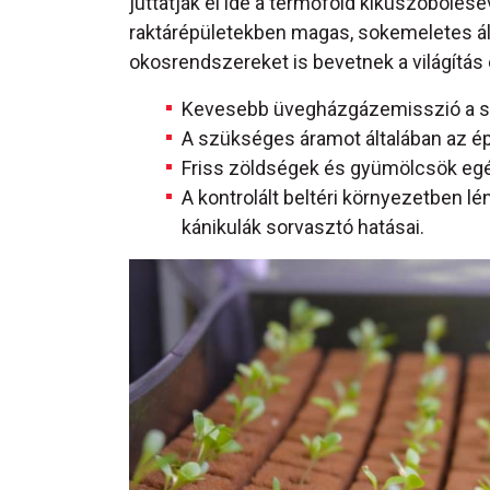
juttatják el ide a termőföld kiküszöbölésé
raktárépületekben magas, sokemeletes ál
okosrendszereket is bevetnek a világítás é
Kevesebb üvegházgázemisszió a szá
A szükséges áramot általában az épü
Friss zöldségek és gyümölcsök eg
A kontrolált beltéri környezetben 
kánikulák sorvasztó hatásai.