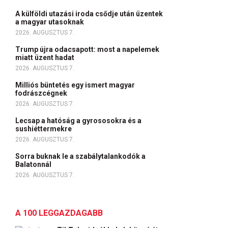
A külföldi utazási iroda csődje után üzentek
a magyar utasoknak
2026. AUGUSZTUS 7.
Trump újra odacsapott: most a napelemek
miatt üzent hadat
2026. AUGUSZTUS 7.
Milliós büntetés egy ismert magyar
fodrászcégnek
2026. AUGUSZTUS 7.
Lecsap a hatóság a gyrososokra és a
sushiéttermekre
2026. AUGUSZTUS 7.
Sorra buknak le a szabálytalankodók a
Balatonnál
2026. AUGUSZTUS 7.
A 100 LEGGAZDAGABB