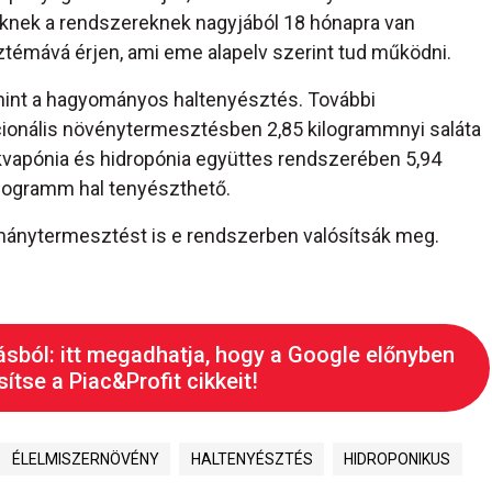
zeknek a rendszereknek nagyjából 18 hónapra van
témává érjen, ami eme alapelv szerint tud működni.
 mint a hagyományos haltenyésztés. További
cionális növénytermesztésben 2,85 kilogrammnyi saláta
kvapónia és hidropónia együttes rendszerében 5,94
ilogramm hal tenyészthető.
mánytermesztést is e rendszerben valósítsák meg.
ásból: itt megadhatja, hogy a Google előnyben
ítse a Piac&Profit cikkeit!
ÉLELMISZERNÖVÉNY
HALTENYÉSZTÉS
HIDROPONIKUS