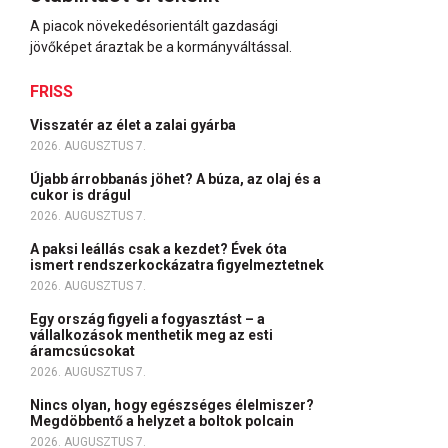
A piacok növekedésorientált gazdasági
jövőképet áraztak be a kormányváltással.
FRISS
Visszatér az élet a zalai gyárba
2026. AUGUSZTUS 7.
Újabb árrobbanás jöhet? A búza, az olaj és a
cukor is drágul
2026. AUGUSZTUS 7.
A paksi leállás csak a kezdet? Évek óta
ismert rendszerkockázatra figyelmeztetnek
2026. AUGUSZTUS 7.
Egy ország figyeli a fogyasztást – a
vállalkozások menthetik meg az esti
áramcsúcsokat
2026. AUGUSZTUS 7.
Nincs olyan, hogy egészséges élelmiszer?
Megdöbbentő a helyzet a boltok polcain
2026. AUGUSZTUS 7.