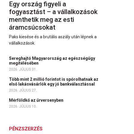
Egy ország figyeli a
fogyasztást – a vállalkozások
menthetik meg az esti
áramcsúcsokat
Paks kiesése és a brutális aszály után lépnek a
vállalkozások.
Sereghajtó Magyarország az egészségügy
megítélésében
2026. JÚLIUS 31.
Több mint 2 millió forintot is spórolhatnak az
első lakásvásárlók egy jó bankválasztással
2026. JÚLIUS 27.
Mérföldkő az űrversenyben
2026. JÚLIUS 10.
PÉNZSZERZÉS