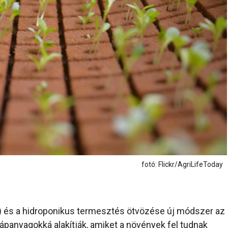
fotó: Flickr/AgriLifeToday
a) és a hidroponikus termesztés ötvözése új módszer az
tápanyagokká alakítják, amiket a növények fel tudnak