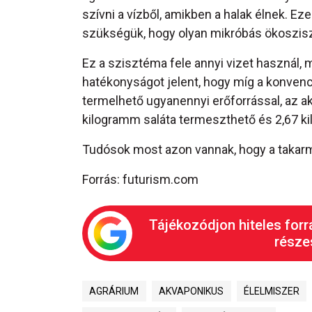
szívni a vízből, amikben a halak élnek. E
szükségük, hogy olyan mikróbás ökoszisz
Ez a szisztéma fele annyi vizet használ,
hatékonyságot jelent, hogy míg a konven
termelhető ugyanennyi erőforrással, az a
kilogramm saláta termeszthető és 2,67 k
Tudósok most azon vannak, hogy a takar
Forrás: futurism.com
Tájékozódjon hiteles forr
részes
AGRÁRIUM
AKVAPONIKUS
ÉLELMISZER