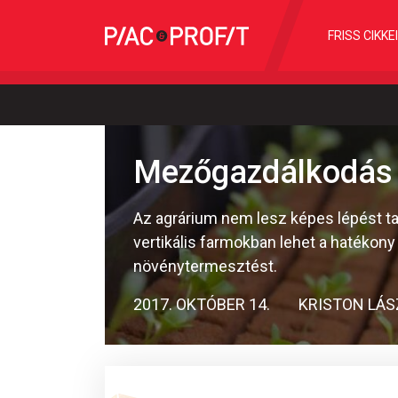
FRISS CIKKE
Mezőgazdálkodás 
Az agrárium nem lesz képes lépést tar
vertikális farmokban lehet a hatékon
növénytermesztést.
2017. OKTÓBER 14.
KRISTON LÁS