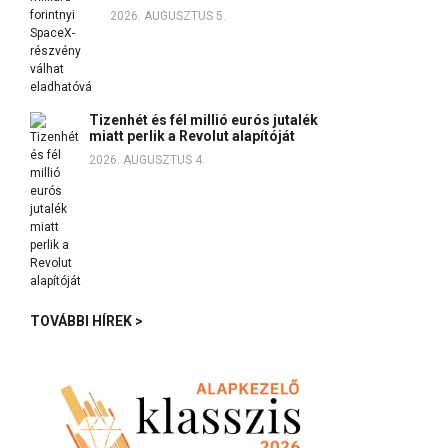
2026. AUGUSZTUS 5.
Tizenhét és fél millió eurós jutalék
miatt perlik a Revolut alapítóját
2026. AUGUSZTUS 4.
TOVÁBBI HÍREK >