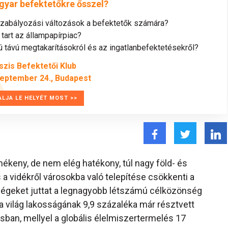
gyar befektetőkre ősszel?
szabályozási változások a befektetők számára?
tart az állampapírpiac?
távú megtakarításokról és az ingatlanbefektetésekről?
szis Befektetői Klub
zeptember 24., Budapest
ALJA LE HELYÉT MOST >>
keny, de nem elég hatékony, túl nagy föld- és
a vidékről városokba való telepítése csökkenti a
ldségeket juttat a legnagyobb létszámú célközönség
a világ lakosságának 9,9 százaléka már résztvett
ban, mellyel a globális élelmiszertermelés 17