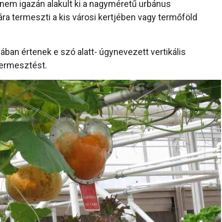
 nem igazán alakult ki a nagyméretű urbánus
a termeszti a kis városi kertjében vagy termőföld
ában értenek e szó alatt- úgynevezett vertikális
 termesztést.