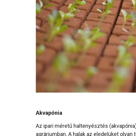
Akvapónia
Az ipari méretű haltenyésztés (akvapóni
agráriumban. A halak az eledelüket olyan 