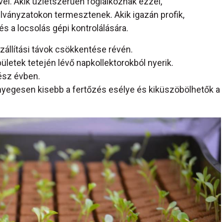
vel. Akik üzletszerűen foglalkoznak ezzel,
lványzatokon termesztenek. Akik igazán profik,
s a locsolás gépi kontrolálására.
llítási távok csökkentése révén.
letek tetején lévő napkollektorokból nyerik.
ész évben.
lényegesen kisebb a fertőzés esélye és kiküszöbölhetők a