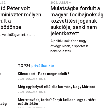
US 2.
2026. JÚNIUS 6.
rtó Péter volt
Mulatságba fordult a
yminiszter mélyen
magyar focibajnokság
últ a
közvetítési jogának
sbödönbe
aukciója, senki nem
jelentkezett
a volt külügyminiszter a
A politikusok, fene nagy
étvágyukban, a sportot is
bekebelezték.
TOP24
privátbankár
a
Kilenc centi: Paks megmenkült?
2026. AUGUSZTUS 6.
Még egy helyről elküldi a kormány Nagy Mártont
2026. AUGUSZTUS 6.
Merre tovább, forint? Ennyit kell adni egy euróért
ítség
csütörtökön