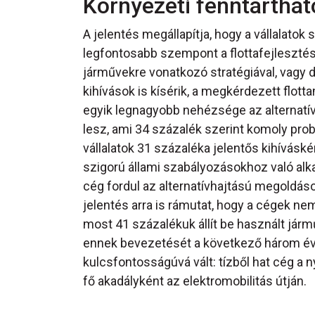
Környezeti fenntartha
A jelentés megállapítja, hogy a vállalatok
legfontosabb szempont a flottafejleszté
járművekre vonatkozó stratégiával, vagy 
kihívások is kísérik, a megkérdezett flo
egyik legnagyobb nehézsége az alternatí
lesz, ami 34 százalék szerint komoly prob
vállalatok 31 százaléka jelentős kihívásk
szigorú állami szabályozásokhoz való al
cég fordul az alternatívhajtású megoldáso
jelentés arra is rámutat, hogy a cégek nem
most 41 százalékuk állít be használt jármű
ennek bevezetését a következő három évbe
kulcsfontosságúvá vált: tízből hat cég a n
fő akadályként az elektromobilitás útján.