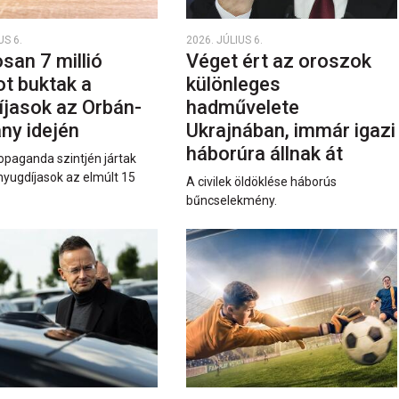
US 6.
2026. JÚLIUS 6.
san 7 millió
Véget ért az oroszok
ot buktak a
különleges
íjasok az Orbán-
hadművelete
ny idején
Ukrajnában, immár igazi
háborúra állnak át
opaganda szintjén jártak
nyugdíjasok az elmúlt 15
A civilek öldöklése háborús
bűncselekmény.