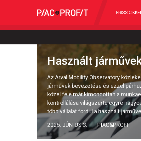
FRISS CIKKE
Használt járműve
Az Arval Mobility Observatory közle
járművek bevezetése és ezzel párhuza
közel fele már kimondottan a munkae
kontrollálása világszerte egyre nagyob
több vállalat fordul a használt járműve
2025. JÚNIUS 3.
PIAC&PROFIT