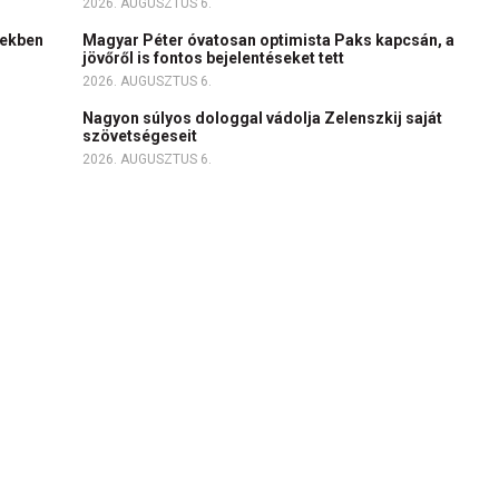
2026. AUGUSZTUS 6.
tekben
Magyar Péter óvatosan optimista Paks kapcsán, a
jövőről is fontos bejelentéseket tett
2026. AUGUSZTUS 6.
Nagyon súlyos dologgal vádolja Zelenszkij saját
szövetségeseit
2026. AUGUSZTUS 6.