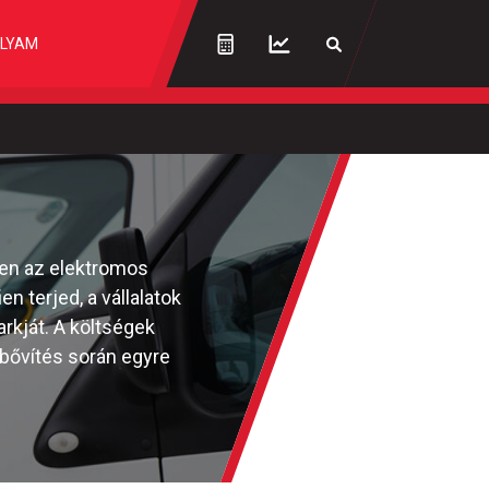
LYAM
ben az elektromos
 terjed, a vállalatok
rkját. A költségek
tabővítés során egyre