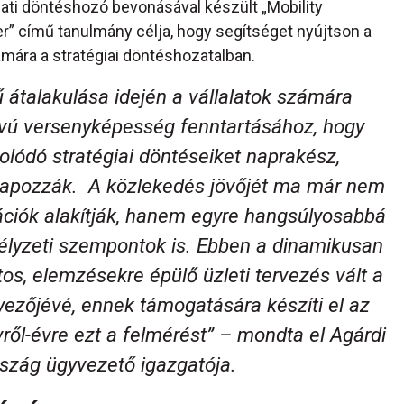
lati döntéshozó bevonásával készült „Mobility
er” című tanulmány célja, hogy segítséget nyújtson a
ámára a stratégiai döntéshozatalban.
 átalakulása idején a vállalatok számára
ávú versenyképesség fenntartásához, hogy
olódó stratégiai döntéseiket naprakész,
lapozzák. A közlekedés jövőjét ma már nem
ációk alakítják, hanem egyre hangsúlyosabbá
élyzeti szempontok is. Ebben a dinamikusan
os, elemzésekre épülő üzleti tervezés vált a
yezőjévé, ennek támogatására készíti el az
vről-évre ezt a felmérést” – mondta el Agárdi
szág ügyvezető igazgatója.