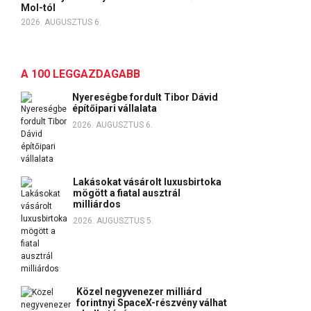
Mol-tól
2026. AUGUSZTUS 6.
A 100 LEGGAZDAGABB
Nyereségbe fordult Tibor Dávid
építőipari vállalata
2026. AUGUSZTUS 6.
Lakásokat vásárolt luxusbirtoka
mögött a fiatal ausztrál
milliárdos
2026. AUGUSZTUS 5.
Közel negyvenezer milliárd
forintnyi SpaceX-részvény válhat