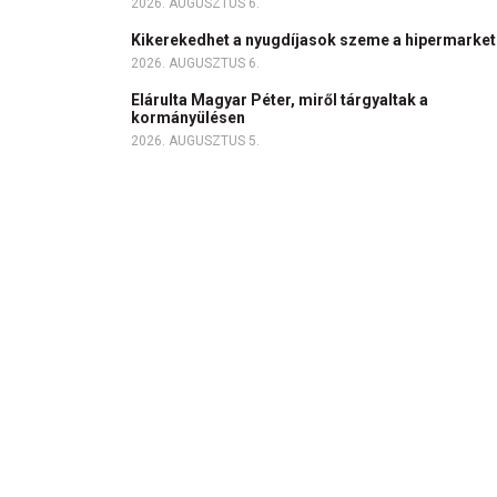
2026. AUGUSZTUS 6.
Kikerekedhet a nyugdíjasok szeme a hipermarke
2026. AUGUSZTUS 6.
Elárulta Magyar Péter, miről tárgyaltak a
kormányülésen
2026. AUGUSZTUS 5.