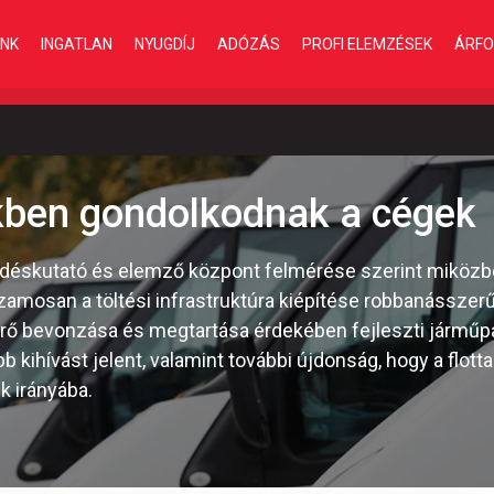
INK
INGATLAN
NYUGDÍJ
ADÓZÁS
PROFI ELEMZÉSEK
ÁRFO
kben gondolkodnak a cégek
kedéskutató és elemző központ felmérése szerint miköz
mosan a töltési infrastruktúra kiépítése robbanásszerűen
rő bevonzása és megtartása érdekében fejleszti járműpa
b kihívást jelent, valamint további újdonság, hogy a flot
k irányába.