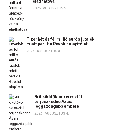
eladhatóvá
2026. AUGUSZTUS 5.
Tizenhét és fél millió eurós jutalék
miatt perlik a Revolut alapítóját
2026. AUGUSZTUS 4.
Brit kikötőkön keresztül
terjeszkedne Ázsia
leggazdagabb embere
2026. AUGUSZTUS 4.