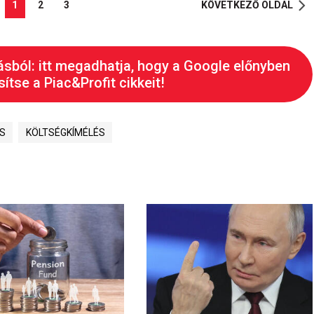
1
2
3
KÖVETKEZŐ OLDAL
ásból: itt megadhatja, hogy a Google előnyben
ítse a Piac&Profit cikkeit!
ÁS
KÖLTSÉGKÍMÉLÉS