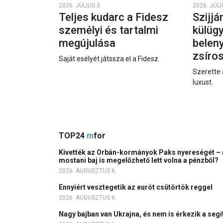
2026. JÚLIUS 3.
2026. JÚLI
Teljes kudarc a Fidesz
Szijjá
személyi és tartalmi
külüg
megújulása
beleny
zsíro
Saját esélyét játssza el a Fidesz.
Szerette 
luxust.
TOP24
m
for
Kivették az Orbán-kormányok Paks nyereségét – 
mostani baj is megelőzhető lett volna a pénzből?
2026. AUGUSZTUS 6.
Ennyiért vesztegetik az eurót csütörtök reggel
2026. AUGUSZTUS 6.
Nagy bajban van Ukrajna, és nem is érkezik a seg