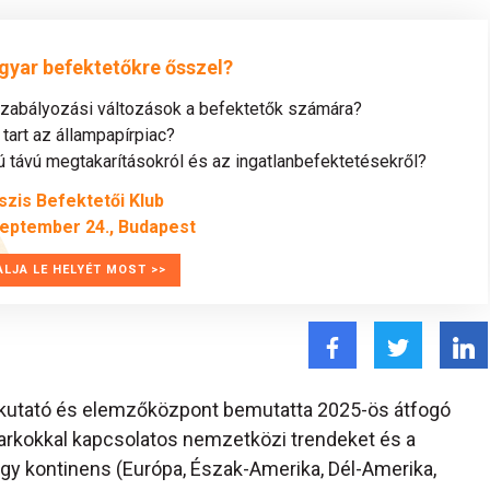
gyar befektetőkre ősszel?
szabályozási változások a befektetők számára?
tart az állampapírpiac?
távú megtakarításokról és az ingatlanbefektetésekről?
szis Befektetői Klub
zeptember 24., Budapest
ALJA LE HELYÉT MOST >>
skutató és elemzőközpont bemutatta 2025-ös átfogó
műparkokkal kapcsolatos nemzetközi trendeket és a
 négy kontinens (Európa, Észak-Amerika, Dél-Amerika,