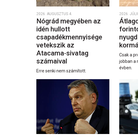
2026. AUGUSZTUS 4.
2026. JÚLI
Nógrád megyében az
Átlago
idén hullott
forint
csapadékmennyisége
nyugd
vetekszik az
kormá
Atacama‑sivatag
Csak a pr
számaival
jobban a 
évben.
Erre senki nem számított.