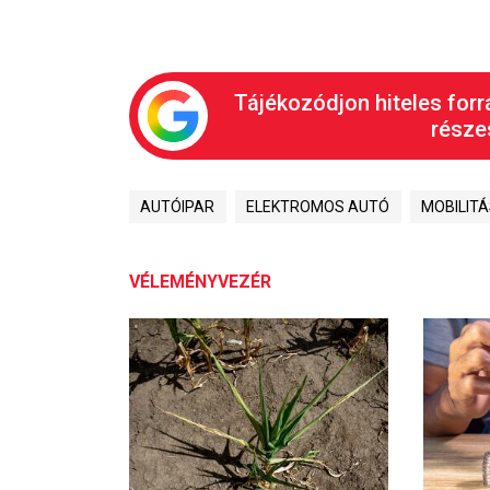
Tájékozódjon hiteles forr
részes
AUTÓIPAR
ELEKTROMOS AUTÓ
MOBILIT
VÉLEMÉNYVEZÉR