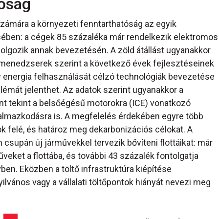
tóság
 számára a környezeti fenntarthatóság az egyik
sében: a cégek 85 százaléka már rendelkezik elektromos
dolgozik annak bevezetésén. A zöld átállást ugyanakkor
ttamenedzserek szerint a következő évek fejlesztéseinek
v energia felhasználását célzó technológiák bevezetése
lémát jelenthet. Az adatok szerint ugyanakkor a
ént tekint a belsőégésű motorokra (ICE) vonatkozó
kalmazkodásra is. A megfelelés érdekében egyre több
k felé, és határoz meg dekarbonizációs célokat. A
 csupán új járművekkel tervezik bővíteni flottáikat: már
veket a flottába, és további 43 százalék fontolgatja
n. Eközben a töltő infrastruktúra kiépítése
yilvános vagy a vállalati töltőpontok hiányát nevezi meg