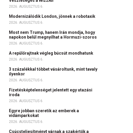
Veszteséges a WizzAir
2026. AUGUSZTUS 6.
Modernizálódik London, jönnek a robotaxik
2026. AUGUSZTUS 6.
Most nem Trump, hanem Irán mondja, hogy
napokon belül megnyílhat a Hormuzi-szoros
2026. AUGUSZTUS 6.
A repülőrajtnak végleg búcsút mondhatunk
2026. AUGUSZTUS 6.
3 százalékkal többet vásároltunk, mint tavaly
ilyenkor
2026. AUGUSZTUS 6.
Fizetésképtelenséget jelentett egy utazási
iroda
2026. AUGUSZTUS 6.
Egyre jobban szeretik az emberek a
vidámparkokat
2026. AUGUSZTUS 6.
Csúcsteljesítményt várnak a szakértők a