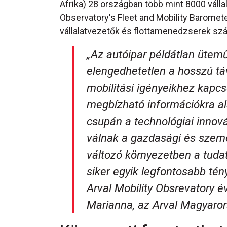
Afrika) 28 országban több mint 8000 válla
Observatory's Fleet and Mobility Baromet
vállalatvezetők és flottamenedzserek sz
„Az autóipar példátlan ütemű
elengedhetetlen a hosszú t
mobilitási igényeikhez kapcs
megbízható információkra a
csupán a technológiai innov
válnak a gazdasági és szem
változó környezetben a tudat
siker egyik legfontosabb tén
Arval Mobility Obsrevatory é
Marianna, az Arval Magyaror