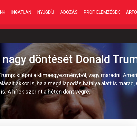
INK
INGATLAN
NYUGDÍJ
ADÓZÁS
PROFI ELEMZÉSEK
ÁRFO
 nagy döntését Donald Tru
 Trump: kilépni a klímaegyezményből, vagy maradni. Ameri
ásait akkor is, ha a megállapodás hatálya alatt is marad,
s. A hírek szerint a héten dönt végre.