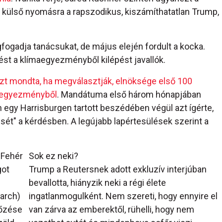
 a külső nyomásra a rapszodikus, kiszámíthatatlan Trump,
fogadja tanácsukat, de május elején fordult a kocka.
st a klímaegyezményből kilépést javallók.
zt mondta, ha megválasztják, elnöksége első 100
ímaegyezményből
. Mandátuma első három hónapjában
n egy Harrisburgen tartott beszédében végül azt ígérte,
ését" a kérdésben. A legújabb lapértesülések szerint a
 Fehér
Sok ez neki?
got
Trump a Reutersnek adott exkluzív interjúban
bevallotta, hiányzik neki a régi élete
arch)
ingatlanmogulként. Nem szereti, hogy ennyire el
tőzése
van zárva az emberektől, rühelli, hogy nem