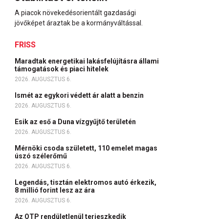
A piacok növekedésorientált gazdasági
jövőképet áraztak be a kormányváltással.
FRISS
Maradtak energetikai lakásfelújításra állami
támogatások és piaci hitelek
2026. AUGUSZTUS 6.
Ismét az egykori védett ár alatt a benzin
2026. AUGUSZTUS 6.
Esik az eső a Duna vízgyűjtő területén
2026. AUGUSZTUS 6.
Mérnöki csoda született, 110 emelet magas
úszó szélerőmű
2026. AUGUSZTUS 6.
Legendás, tisztán elektromos autó érkezik,
8 millió forint lesz az ára
2026. AUGUSZTUS 6.
Az OTP rendületlenül terjeszkedik