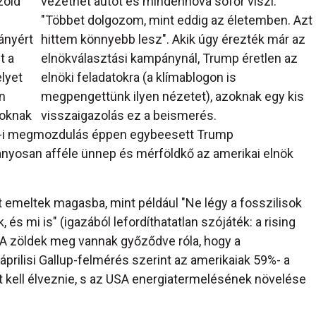
zöld
vezethet autót és mindenhova sofőr viszi.
"Többet dolgozom, mint eddig az életemben. Azt
ányért
hittem könnyebb lesz". Akik úgy érezték már az
t a
elnökválasztási kampánynál, Trump éretlen az
lyet
elnöki feladatokra (a klímablogon is
n
megpengettünk ilyen nézetet), azoknak egy kis
soknak
visszaigazolás ez a beismerés.
 29-i megmozdulás éppen egybeesett Trump
nyosan afféle ünnep és mérföldkő az amerikai elnök
t emeltek magasba, mint például "Ne légy a fosszilisok
és mi is" (igazából lefordíthatatlan szójáték: a rising
. A zöldek meg vannak győződve róla, hogy a
áprilisi Gallup-felmérés szerint az amerikaiak 59%- a
t kell élveznie, s az USA energiatermelésének növelése