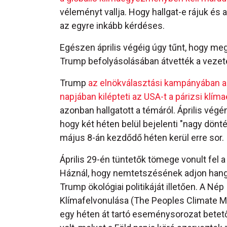
véleményt vallja. Hogy hallgat-e rájuk és
az egyre inkább kérdéses.
Egészen április végéig úgy tűnt, hogy meg
Trump befolyásolásában átvették a vezeté
Trump
az elnökválasztási kampányában a
napjában kilépteti az USA-t a párizsi kl
azonban hallgatott a témáról. Április végé
hogy két héten belül bejelenti "nagy dönt
május 8-án kezdődő héten kerül erre sor.
Április 29-én tüntetők tömege vonult fel a
Háznál, hogy nemtetszésének adjon han
Trump ökológiai politikáját illetően. A Nép
Klímafelvonulása (The Peoples Climate M
egy héten át tartó eseménysorozat bete