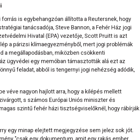
i
i forrás is egybehangzóan állította a Reutersnek, hogy
tratégiai tanácsadója, Steve Bannon, a Fehér Ház jogi
védelmi Hivatal (EPA) vezetője, Scott Pruitt is azt
ilép a párizsi klímaegyezményből, mert jogi problémák
ad a megállapodásban, miközben csökkenti
 Ház ügyvédei egy memóban támasztották alá ezt az
nnyű feladat, abból is tengernyi jogi nehézség adódik,
 véve nagyon hajlott arra, hogy a kilépés mellett
ivárgott, s számos Európai Uniós miniszter és
magas szintű fehér házi tisztségviselőknél, hogy rábírják
erry egy minap elejtett megjegyzése sem jelez sok jót.
yezmény "csak egy dokumentum, amit egy rakás ember