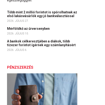
egészségüggyel.
Több mint 2 millió forintot is spórolhatnak az
első lakásvásárlók egy jó bankválasztással
2026. JÚLIUS 27.
Mérföldkő az űrversenyben
2026. JÚLIUS 10.
A bankok célkeresztjében a diákok, több
tízezer forintot ígérnek egy számlanyitásért
2026. JÚLIUS 6.
PÉNZSZERZÉS