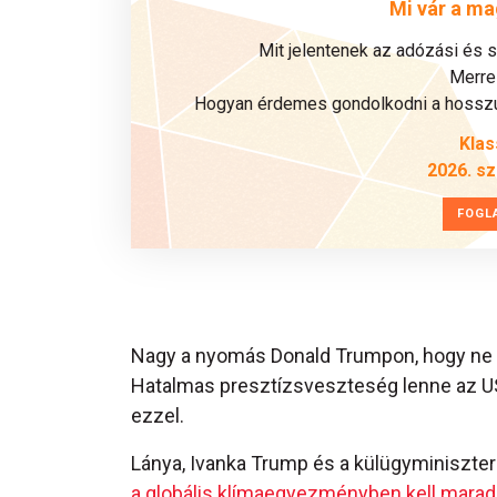
Mi vár a ma
Mit jelentenek az adózási és 
Merre 
Hogyan érdemes gondolkodni a hosszú 
Klas
2026. s
FOGL
Nagy a nyomás Donald Trumpon, hogy ne l
Hatalmas presztízsveszteség lenne az US
ezzel.
Lánya, Ivanka Trump és a külügyminiszter 
a globális klímaegyezményben kell marad