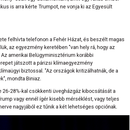
ikus is arra kérte Trumpot, ne vonja ki az Egyesült
ete felhívta telefonon a Fehér Házat, és beszélt magas
elük, az egyezmény keretében "van hely rá, hogy az
". Az amerikai Belügyminisztérium korábbi
erepet játszott a párizsi klímaegyezmény
maügyi biztossal. "Az országok kritizálhatnák, de a
", mondta Biniaz.
-re 26-28%-kal csökkenti üvegházgáz kibocsátását a
ump vagy ennél ígér kisebb mérséklést, vagy teljes
rve nagyjából ez tűnik a két lehetséges opciónak.