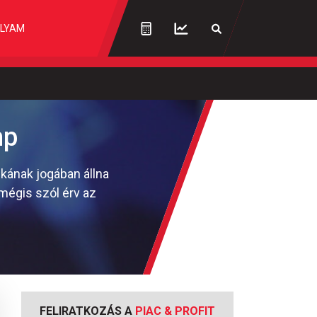
LYAM
mp
kának jogában állna
 mégis szól érv az
FELIRATKOZÁS A
PIAC & PROFIT