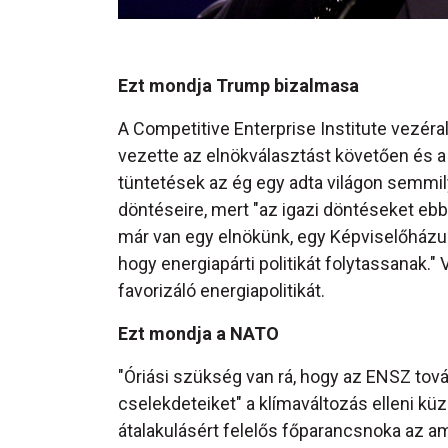
Ezt mondja Trump bizalmasa
A Competitive Enterprise Institute vezéra
vezette az elnökválasztást követően és a b
tüntetések az ég egy adta világon semmi
döntéseire, mert "az igazi döntéseket e
már van egy elnökünk, egy Képviselőházu
hogy energiapárti politikát folytassanak." 
favorizáló energiapolitikát.
Ezt mondja a NATO
"Óriási szükség van rá, hogy az ENSZ tov
cselekdeteiket" a klímaváltozás elleni k
átalakulásért felelős főparancsnoka az a