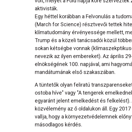
volt, melyet a Föld napja köré szerveztek 
aktivisták.
Egy héttel korábban a Felvonulás a tudom
(March for Science) résztvevői tettek hite
klímatudomány érvényessége mellett, me
Trump és a közeli tanácsadói közül többe
sokan kétségbe vonnak (klímaszekptiku
nevezik az ilyen embereket). Az április
elnökségének 100. napjával, ami hagyomá
mandátumának első szakaszában.
A tüntetők olyan feliratú transzparenseke
ostoba híve" vagy "A tengerek emelkednek, 
egyaránt jelent emelkedést és felkelést)
közvélemény az ő oldalukon áll. Egy 2017 
vallja, hogy a környezetvédelemnek előny
másodlagos kérdés.