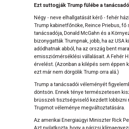
Ezt suttogják Trump fülébe a tanácsadó
Négy - neve elhallgatását kérő - fehér ház
Trump kabinetfőnöke, Reince Priebus, fő s
tanácsadója, Donald McGahn és a Környezet
bizonygatták Trumpnak, jobb, ha az USA k
adódhatnak abból, ha az ország bent mar
emissziómérséklési vállalásait. A Fehér
érvelést. (Azonban a kilépés sem éppen kö
ezt már nem dörgölik Trump orra alá.)
Trump a tanácsadói véleményét figyelembe
döntsön. Ennek ténye természetesen kisz
brüsszeli tisztségviselő kezdett lobbizni 
Trupmot véleménye megváltoztatására.
Az amerikai Energiaügyi Miniszter Rick P
Azt nyilatkozta, hogy a párizsi klímaeg