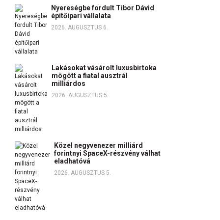
Nyereségbe fordult Tibor Dávid
építőipari vállalata
2026. AUGUSZTUS 6.
Lakásokat vásárolt luxusbirtoka
mögött a fiatal ausztrál
milliárdos
2026. AUGUSZTUS 5.
Közel negyvenezer milliárd
forintnyi SpaceX-részvény válhat
eladhatóvá
2026. AUGUSZTUS 5.