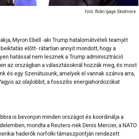
fotó: flickr/gage Skidmore
lakja, Myron Ebell -aki Trump hatalomátvételi teamjét
eiktatás előtt- rátartian annyit mondott, hogy a
lyen hatással nem lesznek a Trump adminisztráció
bben az országban a választásoknál hozzák meg, és most
nk és egy Szenátusunk, amelyek el vannak szánva arra,
Vagyis az olajlobbit, a fosszilis energiahordozókat
ábbra is bevonjon minden országot és koordinálja a
üzdelemben, mondta a Reuters-nek Denis Mercier, a NATO
merikai haderők norfolki támaszpontján rendezett