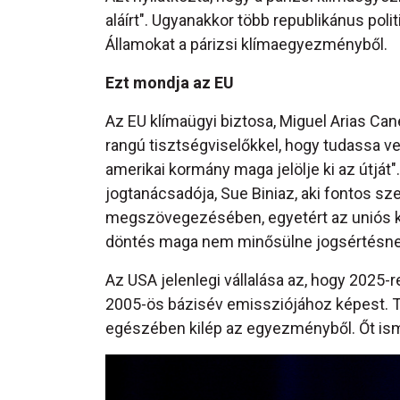
aláírt". Ugyanakkor több republikánus polit
Államokat a párizsi klímaegyezményből.
Ezt mondja az EU
Az EU klímaügyi biztosa, Miguel Arias Can
rangú tisztségviselőkkel, hogy tudassa v
amerikai kormány maga jelölje ki az útját
jogtanácsadója, Sue Biniaz, aki fontos sz
megszövegezésében, egyetért az uniós klí
döntés maga nem minősülne jogsértésnek
Az USA jelenlegi vállalása az, hogy 2025
2005-ös bázisév emissziójához képest. Tr
egészében kilép az egyezményből. Őt isme