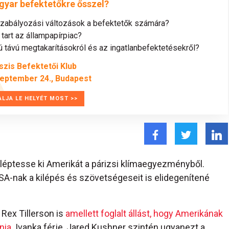
gyar befektetőkre ősszel?
szabályozási változások a befektetők számára?
tart az állampapírpiac?
távú megtakarításokról és az ingatlanbefektetésekről?
szis Befektetői Klub
zeptember 24., Budapest
ALJA LE HELYÉT MOST >>
éptesse ki Amerikát a párizsi klímaegyezményből.
A-nak a kilépés és szövetségeseit is elidegenítené
Rex Tillerson is
amellett foglalt állást, hogy Amerikának
nia
. Ivanka férje, Jared Kushner szintén ugyanezt a