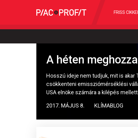
FRISS CIKKE
A héten meghozza
Hosszú ideje nem tudjuk, mit is akar
csökkenteni emissziómérséklési vállal
USA elnöke számára a kilépés mellett i
2017. MÁJUS 8.
KLÍMABLOG