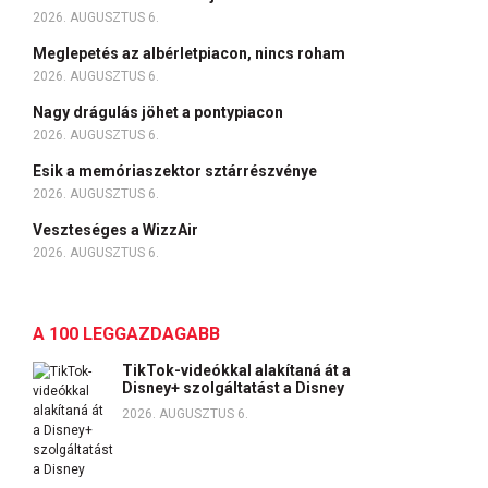
2026. AUGUSZTUS 6.
Meglepetés az albérletpiacon, nincs roham
2026. AUGUSZTUS 6.
Nagy drágulás jöhet a pontypiacon
2026. AUGUSZTUS 6.
Esik a memóriaszektor sztárrészvénye
2026. AUGUSZTUS 6.
Veszteséges a WizzAir
2026. AUGUSZTUS 6.
A 100 LEGGAZDAGABB
TikTok-videókkal alakítaná át a
Disney+ szolgáltatást a Disney
2026. AUGUSZTUS 6.