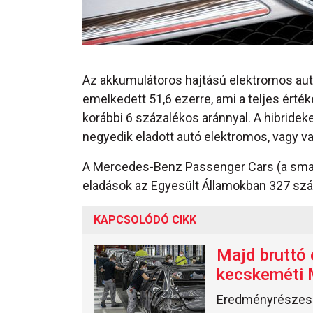
Az akkumulátoros hajtású elektromos autó
emelkedett 51,6 ezerre, ami a teljes érté
korábbi 6 százalékos aránnyal. A hibride
negyedik eladott autó elektromos, vagy va
A Mercedes-Benz Passenger Cars (a smart
eladások az Egyesült Államokban 327 száz
KAPCSOLÓDÓ CIKK
Majd bruttó 
kecskeméti 
Eredményrészese