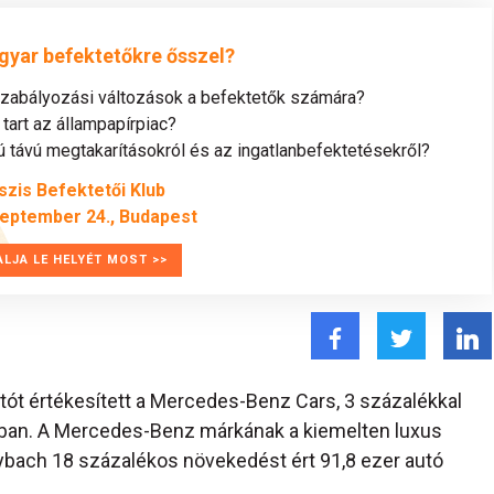
gyar befektetőkre ősszel?
szabályozási változások a befektetők számára?
tart az állampapírpiac?
távú megtakarításokról és az ingatlanbefektetésekről?
szis Befektetői Klub
zeptember 24., Budapest
ALJA LE HELYÉT MOST >>
ót értékesített a Mercedes-Benz Cars, 3 százalékkal
ában. A Mercedes-Benz márkának a kiemelten luxus
bach 18 százalékos növekedést ért 91,8 ezer autó