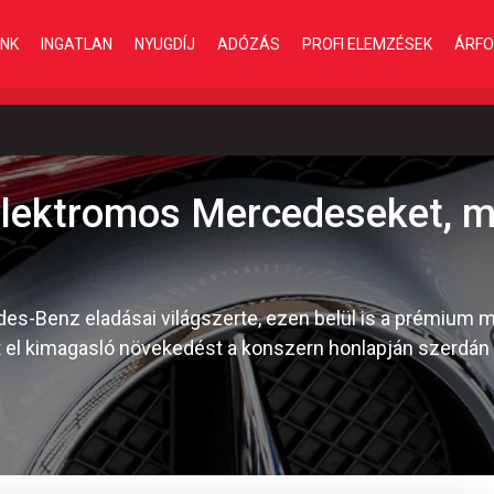
INK
INGATLAN
NYUGDÍJ
ADÓZÁS
PROFI ELEMZÉSEK
ÁRFO
 elektromos Mercedeseket, m
es-Benz eladásai világszerte, ezen belül is a prémium m
 el kimagasló növekedést a konszern honlapján szerdán p