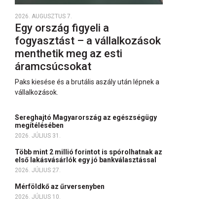
2026. AUGUSZTUS 7.
Egy ország figyeli a
fogyasztást – a vállalkozások
menthetik meg az esti
áramcsúcsokat
Paks kiesése és a brutális aszály után lépnek a
vállalkozások.
Sereghajtó Magyarország az egészségügy
megítélésében
2026. JÚLIUS 31.
Több mint 2 millió forintot is spórolhatnak az
első lakásvásárlók egy jó bankválasztással
2026. JÚLIUS 27.
Mérföldkő az űrversenyben
2026. JÚLIUS 10.