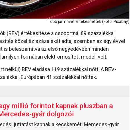
Több járművet értékesítettek (Fotó: Pixabay)
k (BEV) értékesítése a csoportnál 89 százalékkal
kesítés közel tíz százalékát adta, szemben az egy évvel
ket is beleszámítva az első negyedévben minden
lamilyen formában elektromosított modell volt.
 nélkül) BEV eladása 119 százalékkal nőtt. A BEV-
alékkal, Európában 41 százalékkal nőttek.
egy millió forintot kapnak pluszban a
Mercedes-gyár dolgozói
dési juttatást kapnak a kecskeméti Mercedes-gyár