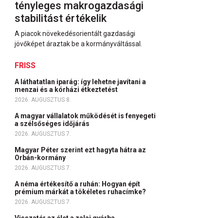
tényleges makrogazdasági
stabilitást értékelik
A piacok növekedésorientált gazdasági
jövőképet áraztak be a kormányváltással.
FRISS
A láthatatlan iparág: így lehetne javítani a
menzai és a kórházi étkeztetést
2026. AUGUSZTUS 8.
A magyar vállalatok működését is fenyegeti
a szélsőséges időjárás
2026. AUGUSZTUS 7.
Magyar Péter szerint ezt hagyta hátra az
Orbán-kormány
2026. AUGUSZTUS 7.
A néma értékesítő a ruhán: Hogyan épít
prémium márkát a tökéletes ruhacímke?
2026. AUGUSZTUS 7.