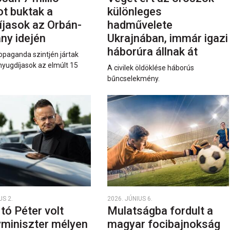
ot buktak a
különleges
íjasok az Orbán-
hadművelete
ny idején
Ukrajnában, immár igazi
háborúra állnak át
opaganda szintjén jártak
nyugdíjasok az elmúlt 15
A civilek öldöklése háborús
bűncselekmény.
US 2.
2026. JÚNIUS 6.
rtó Péter volt
Mulatságba fordult a
yminiszter mélyen
magyar focibajnokság