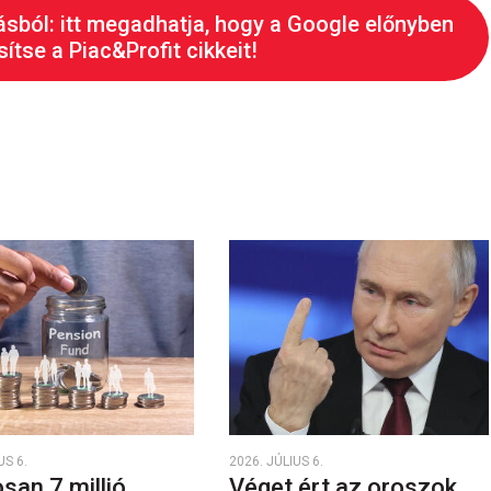
ásból: itt megadhatja, hogy a Google előnyben
ítse a Piac&Profit cikkeit!
US 6.
2026. JÚLIUS 6.
san 7 millió
Véget ért az oroszok