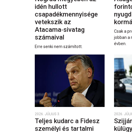
idén hullott
forint
csapadékmennyisége
nyugd
vetekszik az
kormá
Atacama‑sivatag
Csak a pr
számaival
jobban a 
évben.
Erre senki nem számított.
2026. JÚLIUS 3.
2026. JÚLI
Teljes kudarc a Fidesz
Szijjá
személyi és tartalmi
külüg