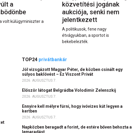
últ a
közvetítési jogának
sbödönbe
aukciója, senki nem
jelentkezett
a volt külügyminiszter a
A politikusok, fene nagy
étvágyukban, a sportot is
bekebelezték.
TOP24
privátbankár
Jól vizsgázott Magyar Péter, de közben csinált egy
súlyos baklövést – Ez Viszont Privát
2026. AUGUSZTUS 7.
Először látogat Belgrádba Volodimir Zelenszkij
2026. AUGUSZTUS 7.
Ennyire kell mélyre fúrni, hogy ivóvizes kút legyen a
kertben
2026. AUGUSZTUS 7.
zet
Napközben beragadt a forint, de estére bőven behozta a
lemaradást