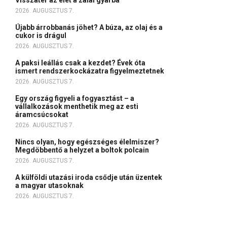
Visszatér az élet a zalai gyárba
2026. AUGUSZTUS 7.
Újabb árrobbanás jöhet? A búza, az olaj és a
cukor is drágul
2026. AUGUSZTUS 7.
A paksi leállás csak a kezdet? Évek óta
ismert rendszerkockázatra figyelmeztetnek
2026. AUGUSZTUS 7.
Egy ország figyeli a fogyasztást – a
vállalkozások menthetik meg az esti
áramcsúcsokat
2026. AUGUSZTUS 7.
Nincs olyan, hogy egészséges élelmiszer?
Megdöbbentő a helyzet a boltok polcain
2026. AUGUSZTUS 7.
A külföldi utazási iroda csődje után üzentek
a magyar utasoknak
2026. AUGUSZTUS 7.