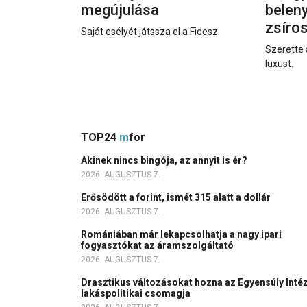
megújulása
beleny
zsíro
Saját esélyét játssza el a Fidesz.
Szerette 
luxust.
TOP24
m
for
Akinek nincs bingója, az annyit is ér?
2026. AUGUSZTUS 7.
Erősödött a forint, ismét 315 alatt a dollár
2026. AUGUSZTUS 7.
Romániában már lekapcsolhatja a nagy ipari
fogyasztókat az áramszolgáltató
2026. AUGUSZTUS 7.
Drasztikus változásokat hozna az Egyensúly Inté
lakáspolitikai csomagja