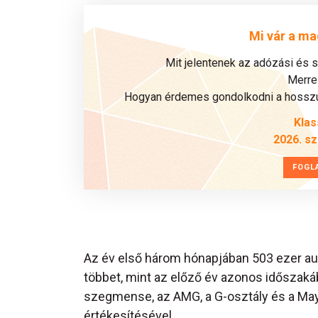
Mi vár a ma
Mit jelentenek az adózási és 
Merre 
Hogyan érdemes gondolkodni a hosszú 
Klas
2026. s
FOGL
Az év első három hónapjában 503 ezer aut
többet, mint az előző év azonos időszak
szegmense, az AMG, a G-osztály és a May
értékesítésével.