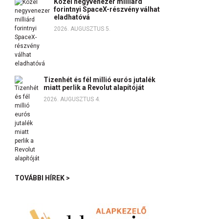
Közel negyvenezer milliárd
forintnyi SpaceX-részvény válhat
eladhatóvá
2026. AUGUSZTUS 5.
Tizenhét és fél millió eurós jutalék
miatt perlik a Revolut alapítóját
2026. AUGUSZTUS 4.
TOVÁBBI HÍREK >