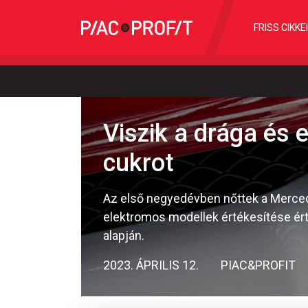
FRISS CIKKE
Viszik a drága és
cukrot
Az első negyedévben nőttek a Merced
elektromos modellek értékesítése ért
alapján.
2023. ÁPRILIS 12.
PIAC&PROFIT