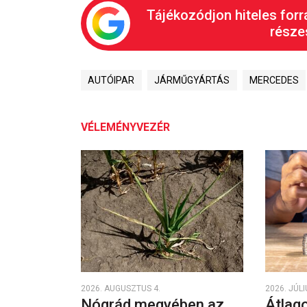
Tájékozódjon hiteles forr
részes
AUTÓIPAR
JÁRMŰGYÁRTÁS
MERCEDES
VÉLEMÉNYVEZÉR
2026. AUGUSZTUS 4.
2026. JÚLI
Nógrád megyében az
Átlago