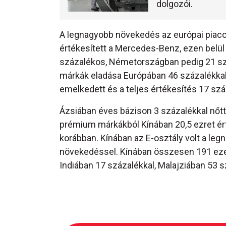
dolgozói.
A legnagyobb növekedés az európai piacoko
értékesített a Mercedes-Benz, ezen belü
százalékos, Németországban pedig 21 szá
márkák eladása Európában 46 százalékkal 
emelkedett és a teljes értékesítés 17 szá
Ázsiában éves bázison 3 százalékkal nőtt
prémium márkákból Kínában 20,5 ezret ért
korábban. Kínában az E-osztály volt a le
növekedéssel. Kínában összesen 191 ezer
Indiában 17 százalékkal, Malajziában 53 