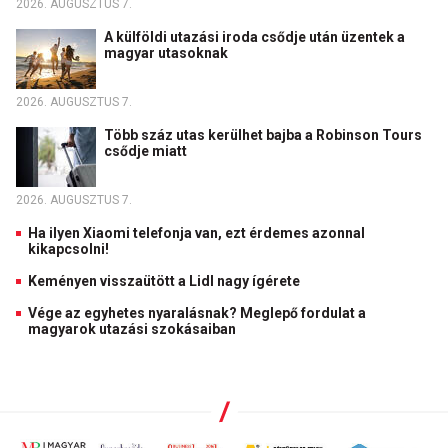
2026. AUGUSZTUS 7.
A külföldi utazási iroda csődje után üzentek a
magyar utasoknak
2026. AUGUSZTUS 7.
Több száz utas kerülhet bajba a Robinson Tours
csődje miatt
2026. AUGUSZTUS 7.
Ha ilyen Xiaomi telefonja van, ezt érdemes azonnal
kikapcsolni!
Keményen visszaütött a Lidl nagy ígérete
Vége az egyhetes nyaralásnak? Meglepő fordulat a
magyarok utazási szokásaiban