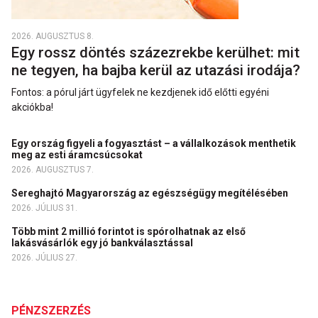
2026. AUGUSZTUS 8.
Egy rossz döntés százezrekbe kerülhet: mit
ne tegyen, ha bajba kerül az utazási irodája?
Fontos: a pórul járt ügyfelek ne kezdjenek idő előtti egyéni
akciókba!
Egy ország figyeli a fogyasztást – a vállalkozások menthetik
meg az esti áramcsúcsokat
2026. AUGUSZTUS 7.
Sereghajtó Magyarország az egészségügy megítélésében
2026. JÚLIUS 31.
Több mint 2 millió forintot is spórolhatnak az első
lakásvásárlók egy jó bankválasztással
2026. JÚLIUS 27.
PÉNZSZERZÉS