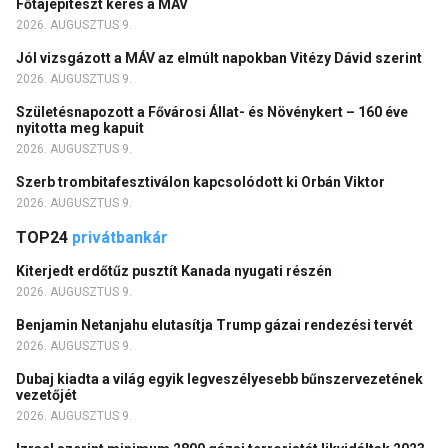
Főtájépítészt keres a MÁV
2026. AUGUSZTUS 9.
Jól vizsgázott a MÁV az elmúlt napokban Vitézy Dávid szerint
2026. AUGUSZTUS 9.
Születésnapozott a Fővárosi Állat- és Növénykert – 160 éve
nyitotta meg kapuit
2026. AUGUSZTUS 9.
Szerb trombitafesztiválon kapcsolódott ki Orbán Viktor
2026. AUGUSZTUS 9.
TOP24
privátbankár
Kiterjedt erdőtűz pusztít Kanada nyugati részén
2026. AUGUSZTUS 9.
Benjamin Netanjahu elutasítja Trump gázai rendezési tervét
2026. AUGUSZTUS 9.
Dubaj kiadta a világ egyik legveszélyesebb bűnszervezetének
vezetőjét
2026. AUGUSZTUS 9.