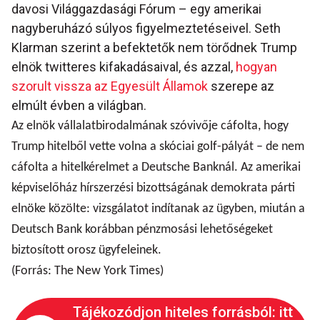
davosi Világgazdasági Fórum – egy amerikai
nagyberuházó súlyos figyelmeztetéseivel. Seth
Klarman szerint a befektetők nem törődnek Trump
elnök twitteres kifakadásaival, és azzal,
hogyan
szorult vissza az Egyesült Államok
szerepe az
elmúlt évben a világban.
Az elnök vállalatbirodalmának szóvivője cáfolta, hogy
Trump hitelből vette volna a skóciai golf-pályát – de nem
cáfolta a hitelkérelmet a Deutsche Banknál. Az amerikai
képviselőház hírszerzési bizottságának demokrata párti
elnöke közölte: vizsgálatot indítanak az ügyben, miután a
Deutsch Bank korábban pénzmosási lehetőségeket
biztosított orosz ügyfeleinek.
(Forrás: The New York Times)
Tájékozódjon hiteles forrásból: itt