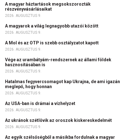
A magyar háztartások megsokszorozták
részvényvásárlásaikat
2026. AUGUSZTUS 9.
A magyarok a világ legnagyobb utazói között
2026. AUGUSZTUS 9.
A Mol és az OTP is szebb osztályzatot kapott
2026. AUGUSZTUS 9.
Vége az urambátyám-rendszernek az állami földek
hasznosításában is
2026. AUGUSZTUS 9.
Hatalmas fegyvercsomagot kap Ukrajna, de ami igazán
meglepő, hogy honnan
2026. AUGUSZTUS 9.
Az USA-ban is drámai a vízhelyzet
2026. AUGUSZTUS 9.
Az ukránok szétlövik az oroszok kiskereskedelmét
2026. AUGUSZTUS 9.
Az egyik szélsőségből a másikba fordulnak a magyar