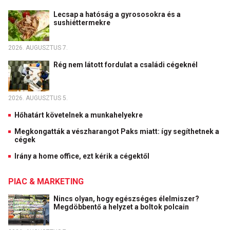
Lecsap a hatóság a gyrososokra és a
sushiéttermekre
2026. AUGUSZTUS 7.
Rég nem látott fordulat a családi cégeknél
2026. AUGUSZTUS 5.
Hőhatárt követelnek a munkahelyekre
Megkongatták a vészharangot Paks miatt: így segíthetnek a
cégek
Irány a home office, ezt kérik a cégektől
PIAC & MARKETING
Nincs olyan, hogy egészséges élelmiszer?
Megdöbbentő a helyzet a boltok polcain