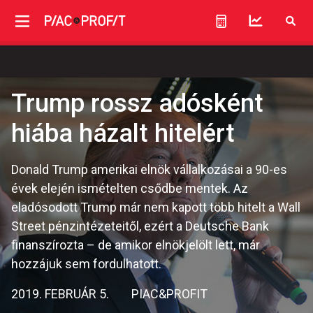
Trump rossz adósként
hiába házalt hitelért
Donald Trump amerikai elnök vállalkozásai a 90-es
évek elején ismételten csődbe mentek. Az
eladósodott Trump már nem kapott több hitelt a Wall
Street pénzintézeteitől, ezért a Deutsche Bank
finanszírozta – de amikor elnökjelölt lett, már
hozzájuk sem fordulhatott.
2019. FEBRUÁR 5.
PIAC&PROFIT