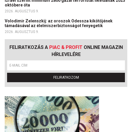
Izrael szerint minimum 2800 gázai terroristát likvidáltak 2023
októbere óta
2026. AUGUSZTUS 9.
Volodimir Zelenszkij: az oroszok Odessza kikötőjének
támadásával az élelmiszerbiztonságot fenyegetik
2026. AUGUSZTUS 9.
FELIRATKOZÁS A
PIAC & PROFIT
ONLINE MAGAZIN
HÍRLEVELÉRE
FELIRATKOZOM