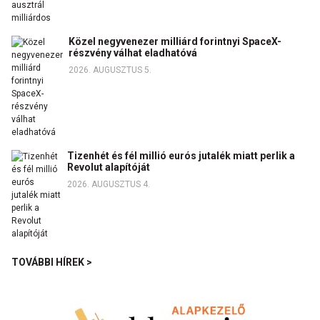
Közel negyvenezer milliárd forintnyi SpaceX-
részvény válhat eladhatóvá
2026. AUGUSZTUS 5.
Tizenhét és fél millió eurós jutalék miatt perlik a
Revolut alapítóját
2026. AUGUSZTUS 4.
TOVÁBBI HÍREK >