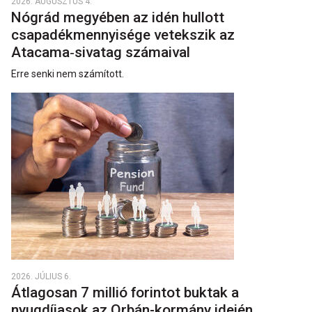
2026. AUGUSZTUS 4.
Nógrád megyében az idén hullott
csapadékmennyisége vetekszik az
Atacama‑sivatag számaival
Erre senki nem számított.
2026. JÚLIUS 6.
Átlagosan 7 millió forintot buktak a
nyugdíjasok az Orbán-kormány idején