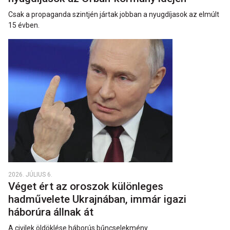
Csak a propaganda szintjén jártak jobban a nyugdíjasok az elmúlt
15 évben.
2026. JÚLIUS 6.
Véget ért az oroszok különleges
hadművelete Ukrajnában, immár igazi
háborúra állnak át
A civilek öldöklése háborús bűncselekmény.