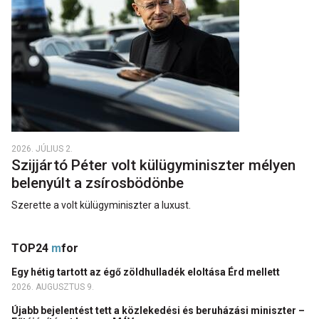
2026. JÚLIUS 2.
Szijjártó Péter volt külügyminiszter mélyen
belenyúlt a zsírosbödönbe
Szerette a volt külügyminiszter a luxust.
TOP24
m
for
Egy hétig tartott az égő zöldhulladék eloltása Érd mellett
2026. AUGUSZTUS 9.
Újabb bejelentést tett a közlekedési és beruházási miniszter –