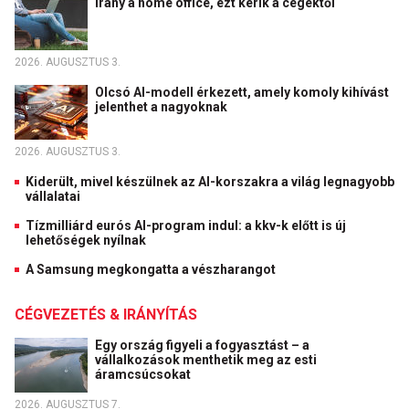
Irány a home office, ezt kérik a cégektől
2026. AUGUSZTUS 3.
Olcsó AI-modell érkezett, amely komoly kihívást
jelenthet a nagyoknak
2026. AUGUSZTUS 3.
Kiderült, mivel készülnek az AI-korszakra a világ legnagyobb
vállalatai
Tízmilliárd eurós AI-program indul: a kkv-k előtt is új
lehetőségek nyílnak
A Samsung megkongatta a vészharangot
CÉGVEZETÉS & IRÁNYÍTÁS
Egy ország figyeli a fogyasztást – a
vállalkozások menthetik meg az esti
áramcsúcsokat
2026. AUGUSZTUS 7.