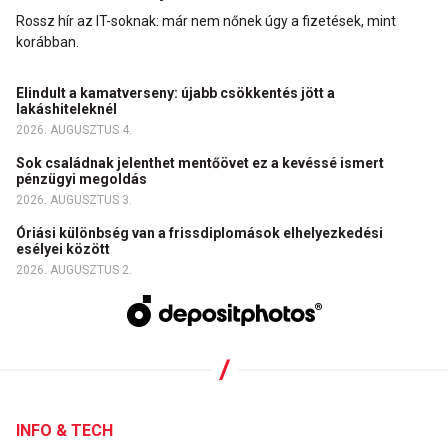
Rossz hír az IT-soknak: már nem nőnek úgy a fizetések, mint
korábban.
Elindult a kamatverseny: újabb csökkentés jött a
lakáshiteleknél
2026. AUGUSZTUS 4.
Sok családnak jelenthet mentőövet ez a kevéssé ismert
pénzügyi megoldás
2026. AUGUSZTUS 3.
Óriási különbség van a frissdiplomások elhelyezkedési
esélyei között
2026. AUGUSZTUS 2.
INFO & TECH