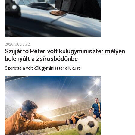
2026. JÚLIUS 2.
Szijjártó Péter volt külügyminiszter mélyen
belenyúlt a zsírosbödönbe
Szerette a volt külügyminiszter a luxust.