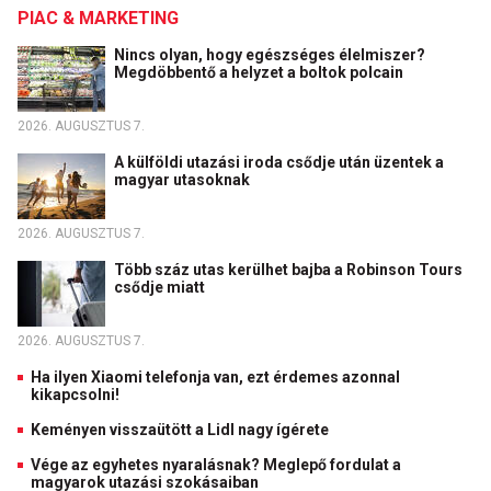
PIAC & MARKETING
Nincs olyan, hogy egészséges élelmiszer?
Megdöbbentő a helyzet a boltok polcain
2026. AUGUSZTUS 7.
A külföldi utazási iroda csődje után üzentek a
magyar utasoknak
2026. AUGUSZTUS 7.
Több száz utas kerülhet bajba a Robinson Tours
csődje miatt
2026. AUGUSZTUS 7.
Ha ilyen Xiaomi telefonja van, ezt érdemes azonnal
kikapcsolni!
Keményen visszaütött a Lidl nagy ígérete
Vége az egyhetes nyaralásnak? Meglepő fordulat a
magyarok utazási szokásaiban