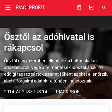
Ősztől az adóhivatal is
rákapcsol
Ősztől nagyüzemben ellenőrzik a boltosokat az
adóellenőrök, vége a felmentések időszakának. Az
eddigi tapasztalatok szerint főként azokat ellenőrzik,
ahol a forgalmi adatok feltűnően ingadoznak.
2014. AUGUSZTUS 14.
PIAC&PROFIT