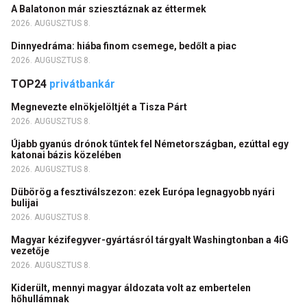
A Balatonon már sziesztáznak az éttermek
2026. AUGUSZTUS 8.
Dinnyedráma: hiába finom csemege, bedőlt a piac
2026. AUGUSZTUS 8.
TOP24
privátbankár
Megnevezte elnökjelöltjét a Tisza Párt
2026. AUGUSZTUS 8.
Újabb gyanús drónok tűntek fel Németországban, ezúttal egy
katonai bázis közelében
2026. AUGUSZTUS 8.
Dübörög a fesztiválszezon: ezek Európa legnagyobb nyári
bulijai
2026. AUGUSZTUS 8.
Magyar kézifegyver-gyártásról tárgyalt Washingtonban a 4iG
vezetője
2026. AUGUSZTUS 8.
Kiderült, mennyi magyar áldozata volt az embertelen
hőhullámnak