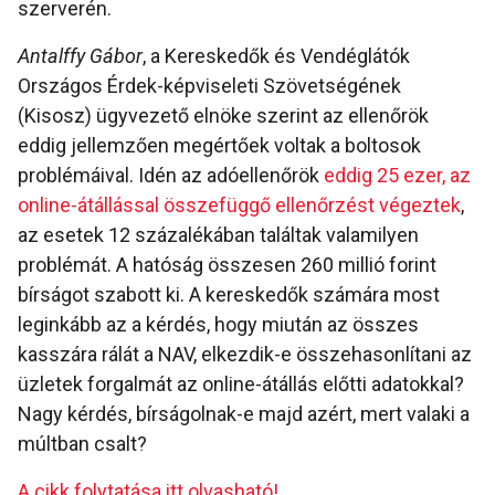
szerverén.
Antalffy Gábor
, a Kereskedők és Vendéglátók
Országos Érdek-képviseleti Szövetségének
(Kisosz) ügyvezető elnöke szerint az ellenőrök
eddig jellemzően megértőek voltak a boltosok
problémáival. Idén az adóellenőrök
eddig 25 ezer, az
online-átállással összefüggő ellenőrzést végeztek
,
az esetek 12 százalékában találtak valamilyen
problémát. A hatóság összesen 260 millió forint
bírságot szabott ki. A kereskedők számára most
leginkább az a kérdés, hogy miután az összes
kasszára rálát a NAV, elkezdik-e összehasonlítani az
üzletek forgalmát az online-átállás előtti adatokkal?
Nagy kérdés, bírságolnak-e majd azért, mert valaki a
múltban csalt?
A cikk folytatása itt olvasható!