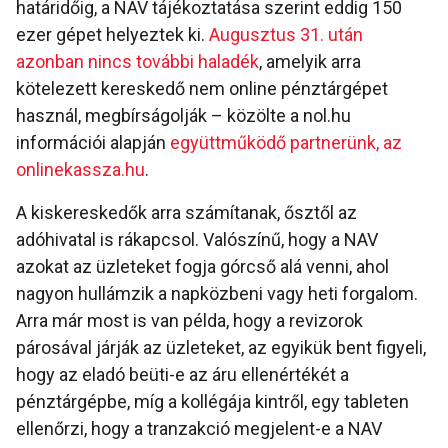
határidőig, a NAV tájékoztatása szerint eddig 150
ezer gépet helyeztek ki.
Augusztus 31. után
azonban nincs további haladék
, amelyik arra
kötelezett kereskedő nem online pénztárgépet
használ, megbírságolják – közölte a nol.hu
információi alapján
együttműködő partnerünk, az
onlinekassza.hu
.
A kiskereskedők arra számítanak, ősztől az
adóhivatal is rákapcsol. Valószínű, hogy a NAV
azokat az üzleteket fogja górcső alá venni, ahol
nagyon hullámzik a napközbeni vagy heti forgalom.
Arra már most is van példa, hogy a revizorok
párosával járják az üzleteket, az egyikük bent figyeli,
hogy az eladó beüti-e az áru ellenértékét a
pénztárgépbe, míg a kollégája kintről, egy tableten
ellenőrzi, hogy a tranzakció megjelent-e a NAV