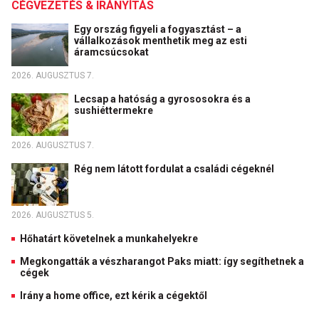
CÉGVEZETÉS & IRÁNYÍTÁS
Egy ország figyeli a fogyasztást – a
vállalkozások menthetik meg az esti
áramcsúcsokat
2026. AUGUSZTUS 7.
Lecsap a hatóság a gyrososokra és a
sushiéttermekre
2026. AUGUSZTUS 7.
Rég nem látott fordulat a családi cégeknél
2026. AUGUSZTUS 5.
Hőhatárt követelnek a munkahelyekre
Megkongatták a vészharangot Paks miatt: így segíthetnek a
cégek
Irány a home office, ezt kérik a cégektől