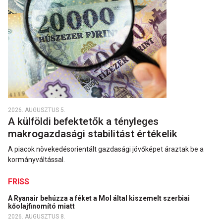
2026. AUGUSZTUS 5.
A külföldi befektetők a tényleges
makrogazdasági stabilitást értékelik
A piacok növekedésorientált gazdasági jövőképet áraztak be a
kormányváltással.
FRISS
A Ryanair behúzza a féket a Mol által kiszemelt szerbiai
kőolajfinomító miatt
2026. AUGUSZTUS 8.