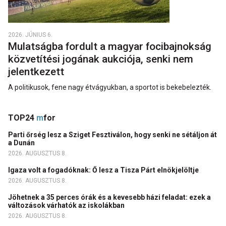
2026. JÚNIUS 6.
Mulatságba fordult a magyar focibajnokság
közvetítési jogának aukciója, senki nem
jelentkezett
A politikusok, fene nagy étvágyukban, a sportot is bekebelezték.
TOP24
m
for
Parti őrség lesz a Sziget Fesztiválon, hogy senki ne sétáljon át
a Dunán
2026. AUGUSZTUS 8.
Igaza volt a fogadóknak: Ő lesz a Tisza Párt elnökjelöltje
2026. AUGUSZTUS 8.
Jöhetnek a 35 perces órák és a kevesebb házi feladat: ezek a
változások várhatók az iskolákban
2026. AUGUSZTUS 8.