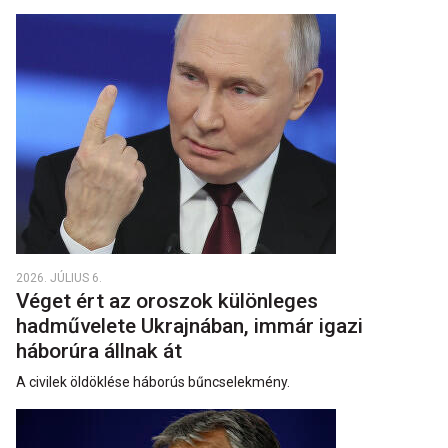
2026. JÚLIUS 6.
Véget ért az oroszok különleges
hadművelete Ukrajnában, immár igazi
háborúra állnak át
A civilek öldöklése háborús bűncselekmény.