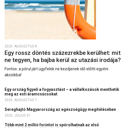
2026. AUGUSZTUS 8.
Egy rossz döntés százezrekbe kerülhet: mit
ne tegyen, ha bajba kerül az utazási irodája?
Fontos: a pórul járt ügyfelek ne kezdjenek idő előtti egyéni
akciókba!
Egy ország figyeli a fogyasztást – a vállalkozások menthetik
meg az esti áramcsúcsokat
2026. AUGUSZTUS 7.
Sereghajtó Magyarország az egészségügy megítélésében
2026. JÚLIUS 31.
Több mint 2 millió forintot is spórolhatnak az első