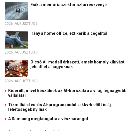
Esik a memóriaszektor sztárrészvénye
2026. AUGUSZTUS 6.
Irány a home office, ezt kérik a cégektől
2026. AUGUSZTUS 3.
Olcsó AI-modell érkezett, amely komoly kihívást
jelenthet a nagyoknak
2026. AUGUSZTUS 3.
Kiderült, mivel készülnek az AI-korszakra a világ legnagyobb
vállalatai
Tízmilliárd eurós AI-program indul: a kkv-k előtt is új
lehetőségek nyílnak
A Samsung megkongatta a vészharangot