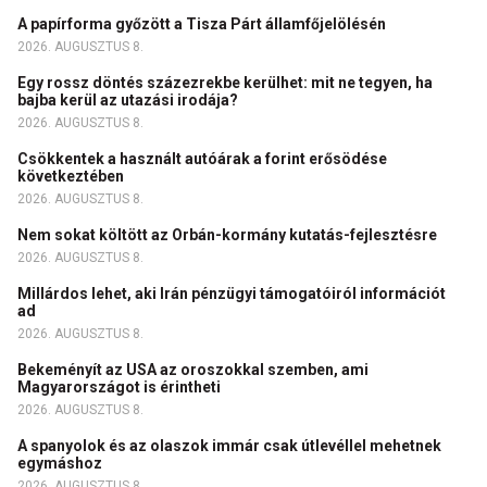
A papírforma győzött a Tisza Párt államfőjelölésén
2026. AUGUSZTUS 8.
Egy rossz döntés százezrekbe kerülhet: mit ne tegyen, ha
bajba kerül az utazási irodája?
2026. AUGUSZTUS 8.
Csökkentek a használt autóárak a forint erősödése
következtében
2026. AUGUSZTUS 8.
Nem sokat költött az Orbán-kormány kutatás-fejlesztésre
2026. AUGUSZTUS 8.
Millárdos lehet, aki Irán pénzügyi támogatóiról információt
ad
2026. AUGUSZTUS 8.
Bekeményít az USA az oroszokkal szemben, ami
Magyarországot is érintheti
2026. AUGUSZTUS 8.
A spanyolok és az olaszok immár csak útlevéllel mehetnek
egymáshoz
2026. AUGUSZTUS 8.