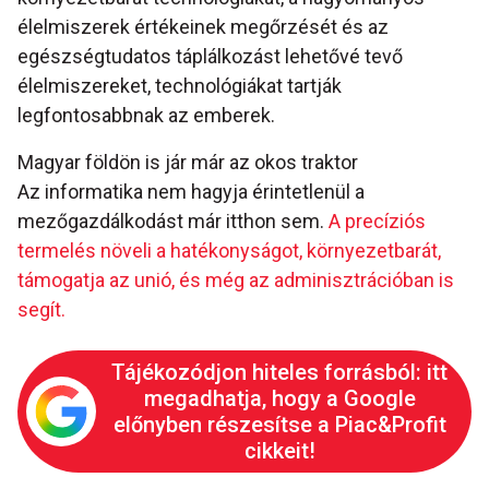
élelmiszerek értékeinek megőrzését és az
egészségtudatos táplálkozást lehetővé tevő
élelmiszereket, technológiákat tartják
legfontosabbnak az emberek.
Magyar földön is jár már az okos traktor
Az informatika nem hagyja érintetlenül a
mezőgazdálkodást már itthon sem.
A precíziós
termelés növeli a hatékonyságot, környezetbarát,
támogatja az unió, és még az adminisztrációban is
segít.
Tájékozódjon hiteles forrásból: itt
megadhatja, hogy a Google
előnyben részesítse a Piac&Profit
cikkeit!