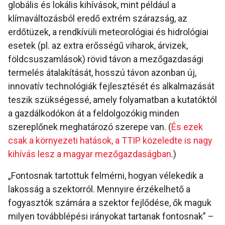
globális és lokális kihívások, mint például a
klímaváltozásból eredő extrém szárazság, az
erdőtüzek, a rendkívüli meteorológiai és hidrológiai
esetek (pl. az extra erősségű viharok, árvizek,
földcsuszamlások) rövid távon a mezőgazdasági
termelés átalakítását, hosszú távon azonban új,
innovatív technológiák fejlesztését és alkalmazását
teszik szükségessé, amely folyamatban a kutatóktól
a gazdálkodókon át a feldolgozókig minden
szereplőnek meghatározó szerepe van. (
És ezek
csak a környezeti hatások, a TTIP közeledte is nagy
kihívás lesz a magyar mezőgazdaságban
.)
„Fontosnak tartottuk felmérni, hogyan vélekedik a
lakosság a szektorról. Mennyire érzékelhető a
fogyasztók számára a szektor fejlődése, ők maguk
milyen továbblépési irányokat tartanak fontosnak” –