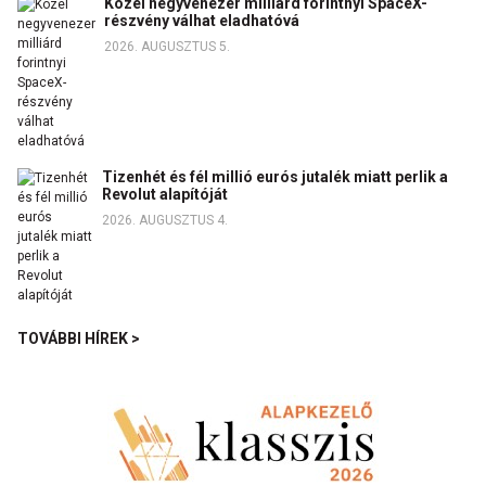
Közel negyvenezer milliárd forintnyi SpaceX-
részvény válhat eladhatóvá
2026. AUGUSZTUS 5.
Tizenhét és fél millió eurós jutalék miatt perlik a
Revolut alapítóját
2026. AUGUSZTUS 4.
TOVÁBBI HÍREK >