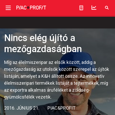
Nincs elég újító a
mezőgazdaságban
Míg az élelmiszeripar az elsők között, addig a
mezőgazdaság az utolsók között szerepel az újítók
listáján, amelyet a K&H állított össze. Az innovatív
élelmiszeripari termékek listáját a tejtermékek, míg
az exportra alkalmas áruféléket a zöldség-
gyümölcsfélék vezetik.
2016. JÚNIUS 21.
PIAC&PROFIT