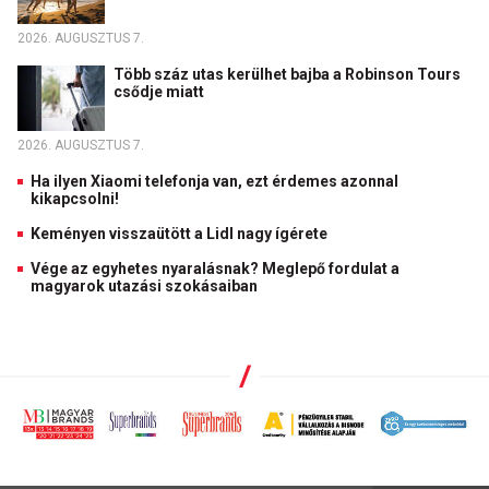
2026. AUGUSZTUS 7.
Több száz utas kerülhet bajba a Robinson Tours
csődje miatt
2026. AUGUSZTUS 7.
Ha ilyen Xiaomi telefonja van, ezt érdemes azonnal
kikapcsolni!
Keményen visszaütött a Lidl nagy ígérete
Vége az egyhetes nyaralásnak? Meglepő fordulat a
magyarok utazási szokásaiban