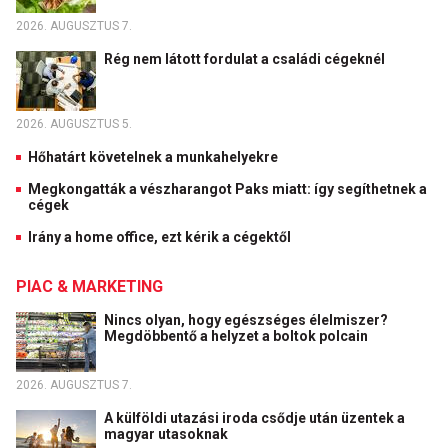
2026. AUGUSZTUS 7.
Rég nem látott fordulat a családi cégeknél
2026. AUGUSZTUS 5.
Hőhatárt követelnek a munkahelyekre
Megkongatták a vészharangot Paks miatt: így segíthetnek a
cégek
Irány a home office, ezt kérik a cégektől
PIAC & MARKETING
Nincs olyan, hogy egészséges élelmiszer?
Megdöbbentő a helyzet a boltok polcain
2026. AUGUSZTUS 7.
A külföldi utazási iroda csődje után üzentek a
magyar utasoknak