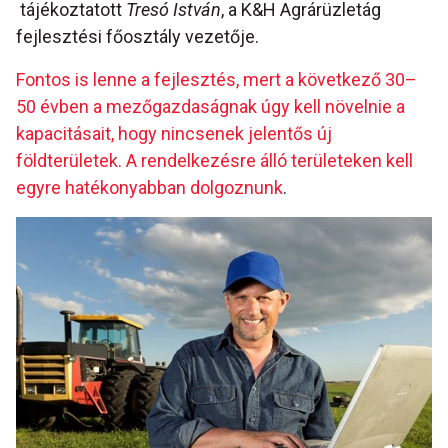
tájékoztatott
Tresó István
, a K&H Agrárüzletág
fejlesztési főosztály vezetője.
Fontos is lenne a fejlesztés, mert a következő 30–
50 évben a mezőgazdaságnak úgy kell növelnie a
kapacitásait, hogy nincsenek jelentős új
földterületek. A rendelkezésre álló területeken kell
egyre hatékonyabban dolgoznunk
.