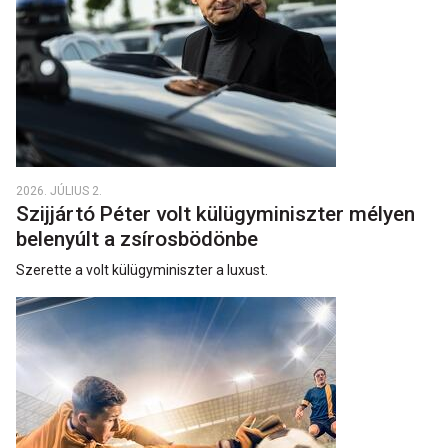
2026. JÚLIUS 2.
Szijjártó Péter volt külügyminiszter mélyen
belenyúlt a zsírosbödönbe
Szerette a volt külügyminiszter a luxust.