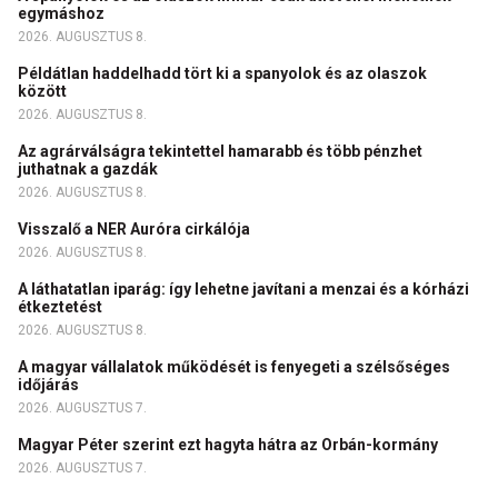
egymáshoz
2026. AUGUSZTUS 8.
Példátlan haddelhadd tört ki a spanyolok és az olaszok
között
2026. AUGUSZTUS 8.
Az agrárválságra tekintettel hamarabb és több pénzhet
juthatnak a gazdák
2026. AUGUSZTUS 8.
Visszalő a NER Auróra cirkálója
2026. AUGUSZTUS 8.
A láthatatlan iparág: így lehetne javítani a menzai és a kórházi
étkeztetést
2026. AUGUSZTUS 8.
A magyar vállalatok működését is fenyegeti a szélsőséges
időjárás
2026. AUGUSZTUS 7.
Magyar Péter szerint ezt hagyta hátra az Orbán-kormány
2026. AUGUSZTUS 7.