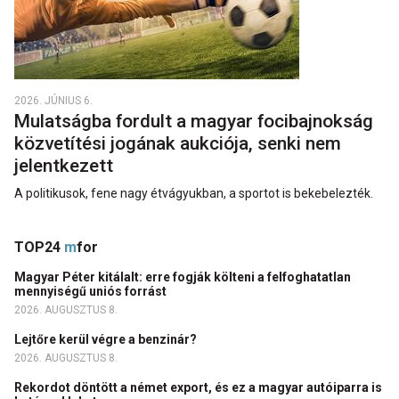
2026. JÚNIUS 6.
Mulatságba fordult a magyar focibajnokság
közvetítési jogának aukciója, senki nem
jelentkezett
A politikusok, fene nagy étvágyukban, a sportot is bekebelezték.
TOP24
m
for
Magyar Péter kitálalt: erre fogják költeni a felfoghatatlan
mennyiségű uniós forrást
2026. AUGUSZTUS 8.
Lejtőre kerül végre a benzinár?
2026. AUGUSZTUS 8.
Rekordot döntött a német export, és ez a magyar autóiparra is