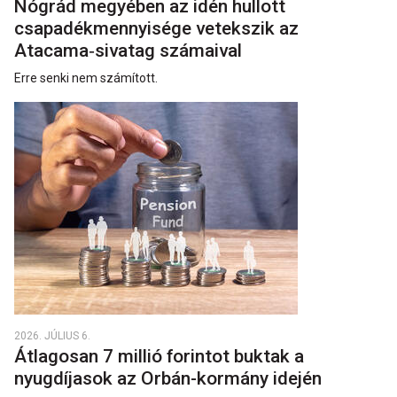
Nógrád megyében az idén hullott
csapadékmennyisége vetekszik az
Atacama‑sivatag számaival
Erre senki nem számított.
2026. JÚLIUS 6.
Átlagosan 7 millió forintot buktak a
nyugdíjasok az Orbán-kormány idején