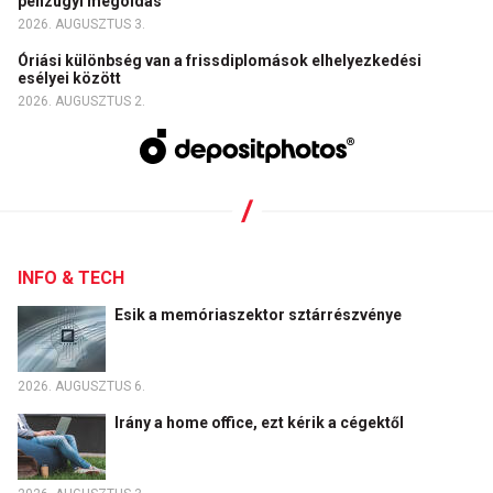
pénzügyi megoldás
2026. AUGUSZTUS 3.
Óriási különbség van a frissdiplomások elhelyezkedési
esélyei között
2026. AUGUSZTUS 2.
INFO & TECH
Esik a memóriaszektor sztárrészvénye
2026. AUGUSZTUS 6.
Irány a home office, ezt kérik a cégektől