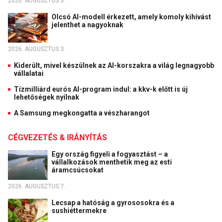
2026. AUGUSZTUS 3.
Olcsó AI-modell érkezett, amely komoly kihívást
jelenthet a nagyoknak
2026. AUGUSZTUS 3.
Kiderült, mivel készülnek az AI-korszakra a világ legnagyobb
vállalatai
Tízmilliárd eurós AI-program indul: a kkv-k előtt is új
lehetőségek nyílnak
A Samsung megkongatta a vészharangot
CÉGVEZETÉS & IRÁNYÍTÁS
Egy ország figyeli a fogyasztást – a
vállalkozások menthetik meg az esti
áramcsúcsokat
2026. AUGUSZTUS 7.
Lecsap a hatóság a gyrososokra és a
sushiéttermekre