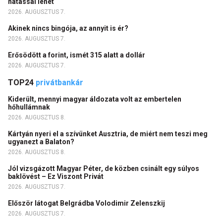
hatással lehet
2026. AUGUSZTUS 7.
Akinek nincs bingója, az annyit is ér?
2026. AUGUSZTUS 7.
Erősödött a forint, ismét 315 alatt a dollár
2026. AUGUSZTUS 7.
TOP24
privátbankár
Kiderült, mennyi magyar áldozata volt az embertelen
hőhullámnak
2026. AUGUSZTUS 8.
Kártyán nyeri el a szívünket Ausztria, de miért nem teszi meg
ugyanezt a Balaton?
2026. AUGUSZTUS 8.
Jól vizsgázott Magyar Péter, de közben csinált egy súlyos
baklövést – Ez Viszont Privát
2026. AUGUSZTUS 7.
Először látogat Belgrádba Volodimir Zelenszkij
2026. AUGUSZTUS 7.