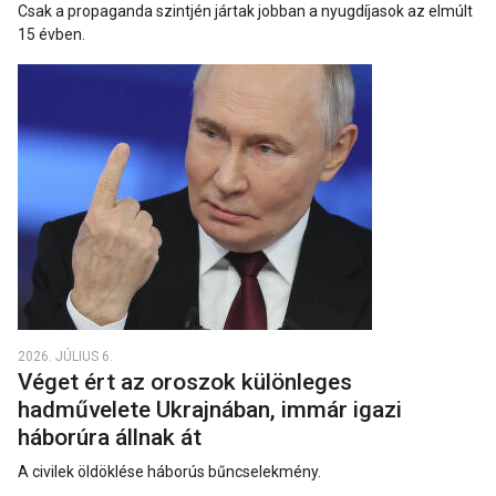
Csak a propaganda szintjén jártak jobban a nyugdíjasok az elmúlt
15 évben.
2026. JÚLIUS 6.
Véget ért az oroszok különleges
hadművelete Ukrajnában, immár igazi
háborúra állnak át
A civilek öldöklése háborús bűncselekmény.