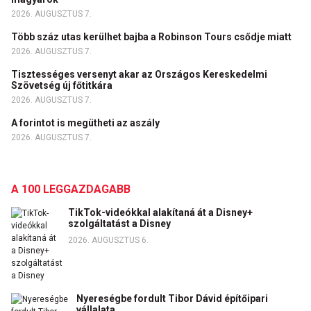
2026. AUGUSZTUS 7.
Több száz utas kerülhet bajba a Robinson Tours csődje miatt
2026. AUGUSZTUS 7.
Tisztességes versenyt akar az Országos Kereskedelmi
Szövetség új főtitkára
2026. AUGUSZTUS 7.
A forintot is megütheti az aszály
2026. AUGUSZTUS 7.
A 100 LEGGAZDAGABB
TikTok-videókkal alakítaná át a Disney+
szolgáltatást a Disney
2026. AUGUSZTUS 6.
Nyereségbe fordult Tibor Dávid építőipari
vállalata