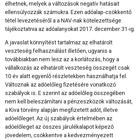
élhetnek, melyek a változások negatív hatásait
ellensúlyozzák számukra. Ezen adóalap-csökkentő
tétel levezetéséről a a NAV-nak kötelezettsége
tájékoztatnia az adóalanyokat 2017. december 31-ig.
A javaslat könnyítést tartalmaz az elhatárolt
veszteség felhasználást illetően, ugyanis a
továbbiakban nem lesz az a korlátozás, hogy a
vállalkozás az elhatárolt veszteség összegét csak
10 év alatt egyenlő részletekben használhatja fel.
Változnak az adóelőleg fizetésére vonatkozó
szabályok is. E szerint az adóelőleg összegében
nem kell beleszámítani a pénzeszközök változását,
a Kiva törvény alapján megfizetett adót, illetve
adóelőleget. Az új szabályok értelmében az
adóelőleget az összes járulékalapot képező
jövedelem, csökkentve a kedvezményezett