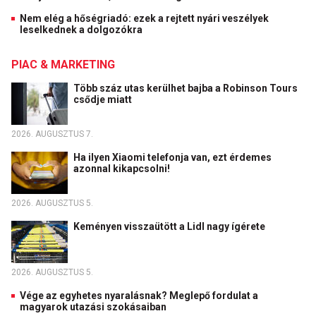
Nem elég a hőségriadó: ezek a rejtett nyári veszélyek
leselkednek a dolgozókra
PIAC & MARKETING
Több száz utas kerülhet bajba a Robinson Tours
csődje miatt
2026. AUGUSZTUS 7.
Ha ilyen Xiaomi telefonja van, ezt érdemes
azonnal kikapcsolni!
2026. AUGUSZTUS 5.
Keményen visszaütött a Lidl nagy ígérete
2026. AUGUSZTUS 5.
Vége az egyhetes nyaralásnak? Meglepő fordulat a
magyarok utazási szokásaiban