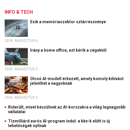
INFO & TECH
Esik a memóriaszektor sztárrészvénye
2026. AUGUSZTUS 6.
Irány a home office, ezt kérik a cégektől
2026. AUGUSZTUS 3.
Olcsó AI-modell érkezett, amely komoly kihívást
jelenthet a nagyoknak
2026. AUGUSZTUS 3.
Kiderült, mivel készülnek az AI-korszakra a világ legnagyobb
vállalatai
Tízmilliárd eurós AI-program indul: a kkv-k előtt is új
lehetőségek nyílnak