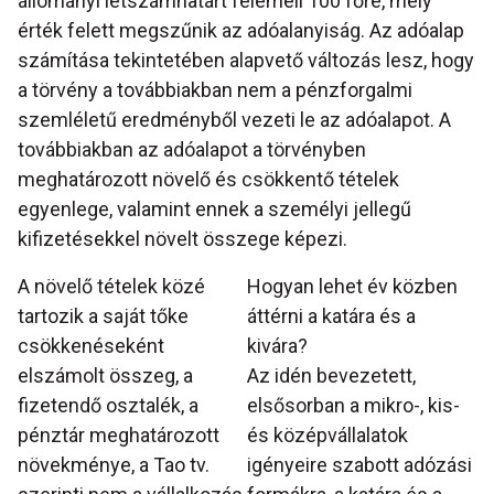
állományi létszámhatárt felemeli 100 főre, mely
érték felett megszűnik az adóalanyiság. Az adóalap
számítása tekintetében alapvető változás lesz, hogy
a törvény a továbbiakban nem a pénzforgalmi
szemléletű eredményből vezeti le az adóalapot. A
továbbiakban az adóalapot a törvényben
meghatározott növelő és csökkentő tételek
egyenlege, valamint ennek a személyi jellegű
kifizetésekkel növelt összege képezi.
A növelő tételek közé
Hogyan lehet év közben
tartozik a saját tőke
áttérni a katára és a
csökkenéseként
kivára?
elszámolt összeg, a
Az idén bevezetett,
fizetendő osztalék, a
elsősorban a mikro-, kis-
pénztár meghatározott
és középvállalatok
növekménye, a Tao tv.
igényeire szabott adózási