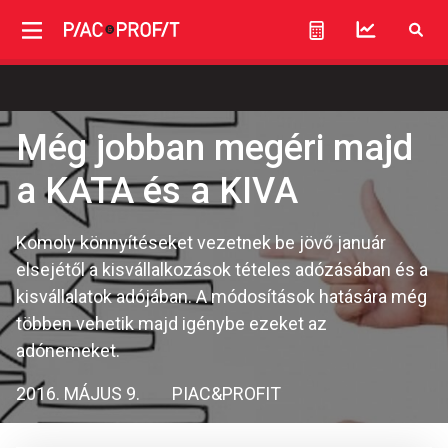
Még jobban megéri majd
a KATA és a KIVA
Komoly könnyítéseket vezetnek be jövő január
elsejétől a kisvállalkozások tételes adózásában és a
kisvállalatok adójában. A módosítások hatására még
többen vehetik majd igénybe ezeket az
adónemeket.
2016. MÁJUS 9.
PIAC&PROFIT