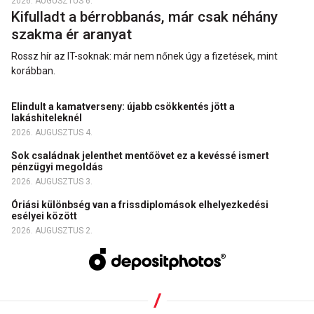
2026. AUGUSZTUS 6.
Kifulladt a bérrobbanás, már csak néhány
szakma ér aranyat
Rossz hír az IT-soknak: már nem nőnek úgy a fizetések, mint
korábban.
Elindult a kamatverseny: újabb csökkentés jött a
lakáshiteleknél
2026. AUGUSZTUS 4.
Sok családnak jelenthet mentőövet ez a kevéssé ismert
pénzügyi megoldás
2026. AUGUSZTUS 3.
Óriási különbség van a frissdiplomások elhelyezkedési
esélyei között
2026. AUGUSZTUS 2.