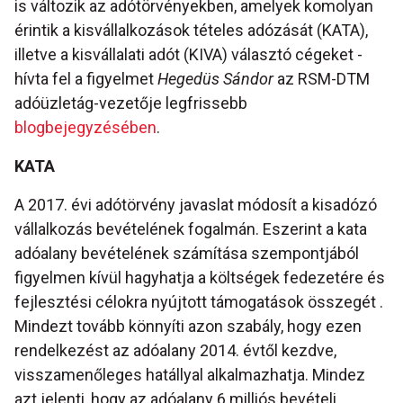
is változik az adótörvényekben, amelyek komolyan
érintik a kisvállalkozások tételes adózását (KATA),
illetve a kisvállalati adót (KIVA) választó cégeket -
hívta fel a figyelmet
Hegedüs Sándor
az RSM-DTM
adóüzletág-vezetője legfrissebb
blogbejegyzésében
.
KATA
A 2017. évi adótörvény javaslat módosít a kisadózó
vállalkozás bevételének fogalmán. Eszerint a kata
adóalany bevételének számítása szempontjából
figyelmen kívül hagyhatja a költségek fedezetére és
fejlesztési célokra nyújtott támogatások összegét .
Mindezt tovább könnyíti azon szabály, hogy ezen
rendelkezést az adóalany 2014. évtől kezdve,
visszamenőleges hatállyal alkalmazhatja. Mindez
azt jelenti, hogy az adóalany 6 milliós bevételi