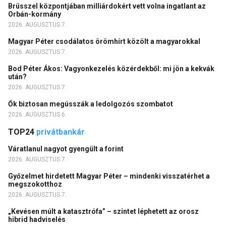
Brüsszel központjában milliárdokért vett volna ingatlant az
Orbán-kormány
2026. AUGUSZTUS 7.
Magyar Péter csodálatos örömhírt közölt a magyarokkal
2026. AUGUSZTUS 7.
Bod Péter Ákos: Vagyonkezelés közérdekből: mi jön a kekvák
után?
2026. AUGUSZTUS 7.
Ők biztosan megússzák a ledolgozós szombatot
2026. AUGUSZTUS 6.
TOP24
privátbankár
Váratlanul nagyot gyengült a forint
2026. AUGUSZTUS 7.
Győzelmet hirdetett Magyar Péter – mindenki visszatérhet a
megszokotthoz
2026. AUGUSZTUS 7.
„Kevésen múlt a katasztrófa” – szintet léphetett az orosz
hibrid hadviselés