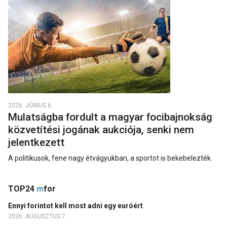
2026. JÚNIUS 6.
Mulatságba fordult a magyar focibajnokság
közvetítési jogának aukciója, senki nem
jelentkezett
A politikusok, fene nagy étvágyukban, a sportot is bekebelezték.
TOP24
m
for
Ennyi forintot kell most adni egy euróért
2026. AUGUSZTUS 7.