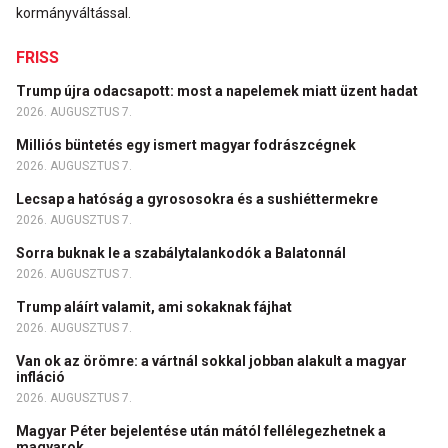
kormányváltással.
FRISS
Trump újra odacsapott: most a napelemek miatt üzent hadat
2026. AUGUSZTUS 7.
Milliós büntetés egy ismert magyar fodrászcégnek
2026. AUGUSZTUS 7.
Lecsap a hatóság a gyrososokra és a sushiéttermekre
2026. AUGUSZTUS 7.
Sorra buknak le a szabálytalankodók a Balatonnál
2026. AUGUSZTUS 7.
Trump aláírt valamit, ami sokaknak fájhat
2026. AUGUSZTUS 7.
Van ok az örömre: a vártnál sokkal jobban alakult a magyar
infláció
2026. AUGUSZTUS 7.
Magyar Péter bejelentése után mától fellélegezhetnek a
magyarok