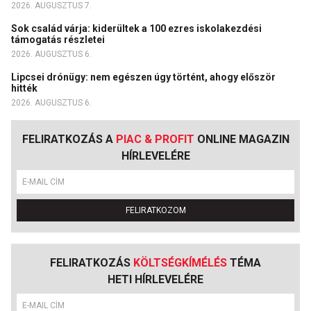
2026. AUGUSZTUS 7.
Sok család várja: kiderültek a 100 ezres iskolakezdési
támogatás részletei
2026. AUGUSZTUS 6.
Lipcsei drónügy: nem egészen úgy történt, ahogy először
hitték
2026. AUGUSZTUS 6.
FELIRATKOZÁS A
PIAC & PROFIT
ONLINE MAGAZIN
HÍRLEVELÉRE
FELIRATKOZOM
FELIRATKOZÁS
KÖLTSÉGKÍMÉLÉS
TÉMA
HETI HÍRLEVELÉRE