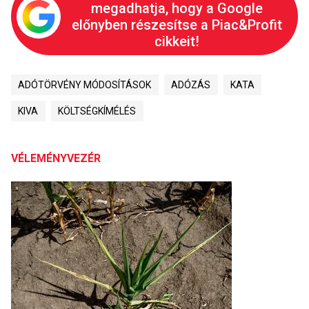
megadhatja, hogy a Google
előnyben részesítse a Piac&Profit
cikkeit!
ADÓTÖRVÉNY MÓDOSÍTÁSOK
ADÓZÁS
KATA
KIVA
KÖLTSÉGKÍMÉLÉS
VÉLEMÉNYVEZÉR