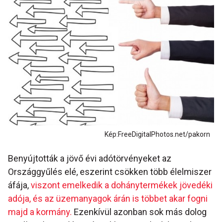
Kép:FreeDigitalPhotos.net/pakorn
Benyújtották a jövő évi adótörvényeket az
Országgyűlés elé, eszerint csökken több élelmiszer
áfája,
viszont emelkedik a dohánytermékek jövedéki
adója, és az üzemanyagok árán is többet akar fogni
majd a kormány.
Ezenkívül azonban sok más dolog