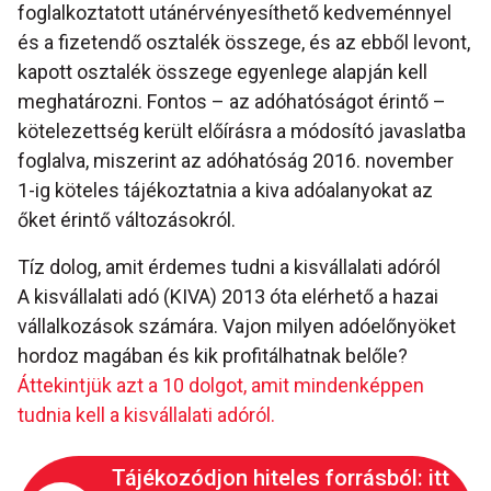
foglalkoztatott utánérvényesíthető kedveménnyel
és a fizetendő osztalék összege, és az ebből levont,
kapott osztalék összege egyenlege alapján kell
meghatározni. Fontos – az adóhatóságot érintő –
kötelezettség került előírásra a módosító javaslatba
foglalva, miszerint az adóhatóság 2016. november
1-ig köteles tájékoztatnia a kiva adóalanyokat az
őket érintő változásokról.
Tíz dolog, amit érdemes tudni a kisvállalati adóról
A kisvállalati adó (KIVA) 2013 óta elérhető a hazai
vállalkozások számára. Vajon milyen adóelőnyöket
hordoz magában és kik profitálhatnak belőle?
Áttekintjük azt a 10 dolgot, amit mindenképpen
tudnia kell a kisvállalati adóról.
Tájékozódjon hiteles forrásból: itt