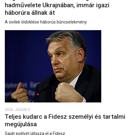
hadművelete Ukrajnában, immár igazi
háborúra állnak át
A civilek öldöklése háborús bűncselekmény.
2026. JÚLIUS 3.
Teljes kudarc a Fidesz személyi és tartalmi
megújulása
Saját esélyét játssza el a Fidesz.