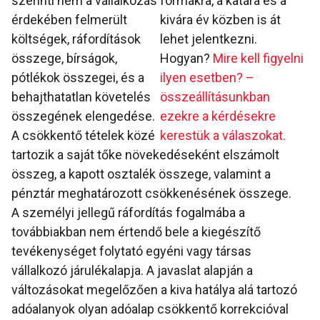
szerinti nem a vállalkozás
formákra, a katára és a
érdekében felmerült
kivára év közben is át
költségek, ráfordítások
lehet jelentkezni.
összege, bírságok,
Hogyan?
Mire kell figyelni
pótlékok összegei, és a
ilyen esetben? –
behajthatatlan követelés
összeállításunkban
összegének elengedése.
ezekre a kérdésekre
A csökkentő tételek közé
kerestük a válaszokat.
tartozik a saját tőke növekedéseként elszámolt
összeg, a kapott osztalék összege, valamint a
pénztár meghatározott csökkenésének összege.
A személyi jellegű ráfordítás fogalmába a
továbbiakban nem értendő bele a kiegészítő
tevékenységet folytató egyéni vagy társas
vállalkozó járulékalapja. A javaslat alapján a
változásokat megelőzően a kiva hatálya alá tartozó
adóalanyok olyan adóalap csökkentő korrekcióval