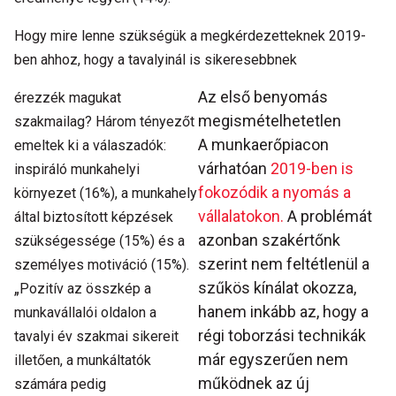
Hogy mire lenne szükségük a megkérdezetteknek 2019-
ben ahhoz, hogy a tavalyinál is sikeresebbnek
Az első benyomás
érezzék magukat
megismételhetetlen
szakmailag? Három tényezőt
A munkaerőpiacon
emeltek ki a válaszadók:
várhatóan
2019-ben is
inspiráló munkahelyi
fokozódik a nyomás a
környezet (16%), a munkahely
vállalatokon.
A problémát
által biztosított képzések
azonban szakértőnk
szükségessége (15%) és a
szerint nem feltétlenül a
személyes motiváció (15%).
„
szűkös kínálat okozza,
Pozitív az összkép a
hanem inkább az, hogy a
munkavállalói oldalon a
régi toborzási technikák
tavalyi év szakmai sikereit
már egyszerűen nem
illetően, a munkáltatók
működnek az új
számára pedig