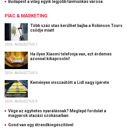
Budapest a világ egyik legjobb távmunkás városa
PIAC & MARKETING
Több száz utas kerülhet bajba a Robinson Tours
csődje miatt
2026. AUGUSZTUS 7.
Ha ilyen Xiaomi telefonja van, ezt érdemes
azonnal kikapcsolni!
2026. AUGUSZTUS 5.
Keményen visszaütött a Lidl nagy ígérete
2026. AUGUSZTUS 5.
Vége az egyhetes nyaralásnak? Meglepő fordulat a
magyarok utazási szokásaiban
Gond van egy étrendkiegészítővel