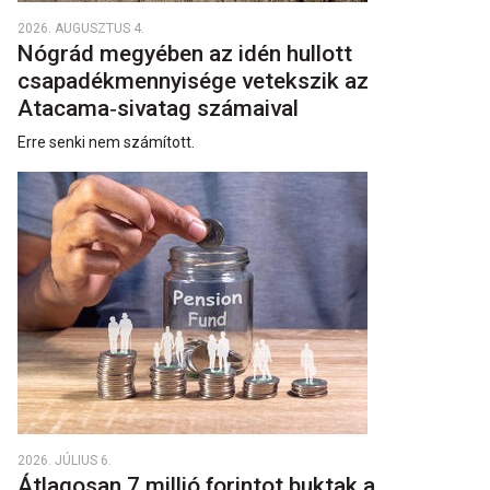
2026. AUGUSZTUS 4.
Nógrád megyében az idén hullott
csapadékmennyisége vetekszik az
Atacama‑sivatag számaival
Erre senki nem számított.
2026. JÚLIUS 6.
Átlagosan 7 millió forintot buktak a