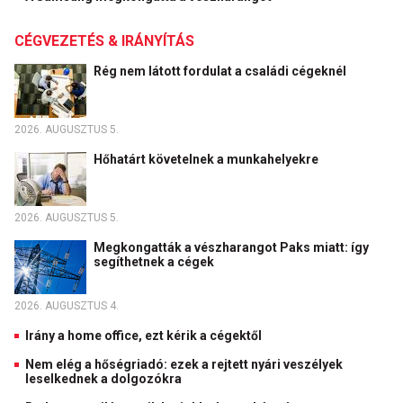
CÉGVEZETÉS & IRÁNYÍTÁS
Rég nem látott fordulat a családi cégeknél
2026. AUGUSZTUS 5.
Hőhatárt követelnek a munkahelyekre
2026. AUGUSZTUS 5.
Megkongatták a vészharangot Paks miatt: így
segíthetnek a cégek
2026. AUGUSZTUS 4.
Irány a home office, ezt kérik a cégektől
Nem elég a hőségriadó: ezek a rejtett nyári veszélyek
leselkednek a dolgozókra