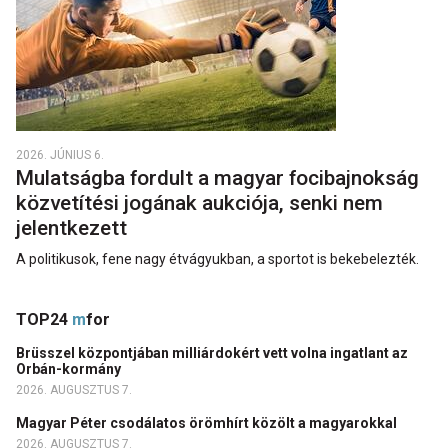
2026. JÚNIUS 6.
Mulatságba fordult a magyar focibajnokság
közvetítési jogának aukciója, senki nem
jelentkezett
A politikusok, fene nagy étvágyukban, a sportot is bekebelezték.
TOP24
m
for
Brüsszel központjában milliárdokért vett volna ingatlant az
Orbán-kormány
2026. AUGUSZTUS 7.
Magyar Péter csodálatos örömhírt közölt a magyarokkal
2026. AUGUSZTUS 7.