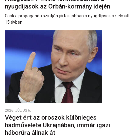
nyugdíjasok az Orbán-kormány idején
Csak a propaganda szintjén jártak jobban a nyugdíjasok az elmúlt
15 évben.
2026. JÚLIUS 6.
Véget ért az oroszok különleges
hadművelete Ukrajnában, immár igazi
háborúra állnak át