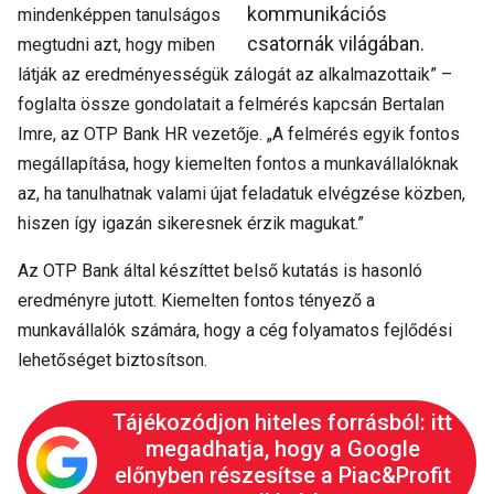
kommunikációs
mindenképpen tanulságos
csatornák világában.
megtudni azt, hogy miben
látják az eredményességük zálogát az alkalmazottaik” –
foglalta össze gondolatait a felmérés kapcsán Bertalan
Imre, az OTP Bank HR vezetője. „A felmérés egyik fontos
megállapítása, hogy kiemelten fontos a munkavállalóknak
az, ha tanulhatnak valami újat feladatuk elvégzése közben,
hiszen így igazán sikeresnek érzik magukat.”
Az OTP Bank által készíttet belső kutatás is hasonló
eredményre jutott. Kiemelten fontos tényező a
munkavállalók számára, hogy a cég folyamatos fejlődési
lehetőséget biztosítson.
Tájékozódjon hiteles forrásból: itt
megadhatja, hogy a Google
előnyben részesítse a Piac&Profit