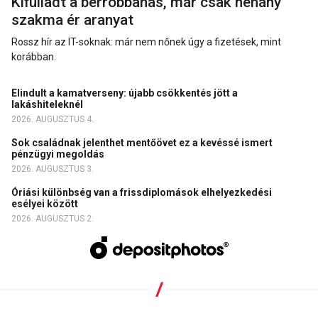
Kifulladt a bérrobbanás, már csak néhány
szakma ér aranyat
Rossz hír az IT-soknak: már nem nőnek úgy a fizetések, mint
korábban.
Elindult a kamatverseny: újabb csökkentés jött a
lakáshiteleknél
2026. AUGUSZTUS 4.
Sok családnak jelenthet mentőövet ez a kevéssé ismert
pénzügyi megoldás
2026. AUGUSZTUS 3.
Óriási különbség van a frissdiplomások elhelyezkedési
esélyei között
2026. AUGUSZTUS 2.