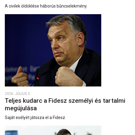
A civilek öldöklése háborús bűncselekmény.
2026. JÚLIUS 3.
Teljes kudarc a Fidesz személyi és tartalmi
megújulása
Saját esélyét játssza el a Fidesz.