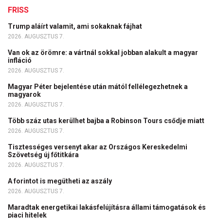
FRISS
Trump aláírt valamit, ami sokaknak fájhat
2026. AUGUSZTUS 7.
Van ok az örömre: a vártnál sokkal jobban alakult a magyar
infláció
2026. AUGUSZTUS 7.
Magyar Péter bejelentése után mától fellélegezhetnek a
magyarok
2026. AUGUSZTUS 7.
Több száz utas kerülhet bajba a Robinson Tours csődje miatt
2026. AUGUSZTUS 7.
Tisztességes versenyt akar az Országos Kereskedelmi
Szövetség új főtitkára
2026. AUGUSZTUS 7.
A forintot is megütheti az aszály
2026. AUGUSZTUS 7.
Maradtak energetikai lakásfelújításra állami támogatások és
piaci hitelek