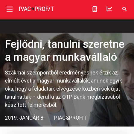
Fejlődni, tanulni szeretne
a magyar munkavállaló
Szakmai szempontból eredményesnek érzik az
elmúlt évet a magyar munkavállalók, aminek egyik
oka, hogy a feladataik elvégzése közben sok újat
tanulhattak – derül ki az OTP Bank megbízásából
készített felmérésből.
2019. JANUÁR 8.
PIAC&PROFIT