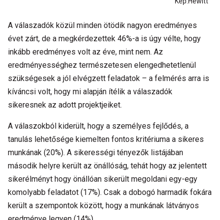
Kép:Hewitt
A válaszadók közül minden ötödik nagyon eredményes
évet zárt, de a megkérdezettek 46%-a is úgy vélte, hogy
inkább eredményes volt az éve, mint nem. Az
eredményességhez természetesen elengedhetetlenül
szükségesek a jól elvégzett feladatok – a felmérés arra is
kíváncsi volt, hogy mi alapján ítélik a válaszadók
sikeresnek az adott projektjeiket.
A válaszokból kiderült, hogy a személyes fejlődés, a
tanulás lehetősége kiemelten fontos kritériuma a sikeres
munkának (20%). A sikerességi tényezők listájában
második helyre került az önállóság, tehát hogy az jelentett
sikerélményt hogy önállóan sikerült megoldani egy-egy
komolyabb feladatot (17%). Csak a dobogó harmadik fokára
került a szempontok között, hogy a munkának látványos
eredménye legyen (14%).