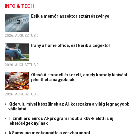
INFO & TECH
Esik a memóriaszektor sztárrészvénye
2026. AUGUSZTUS 6.
Irány a home office, ezt kérik a cégektől
2026. AUGUSZTUS 3.
Olcsó AI-modell érkezett, amely komoly kihívást
jelenthet a nagyoknak
2026. AUGUSZTUS 3.
Kiderült, mivel készülnek az AI-korszakra a világ legnagyobb
vállalatai
Tízmilliárd eurós AI-program indul: a kkv-k előtt is új
lehetőségek nyílnak
A Samsung megkongatta a vészharangot