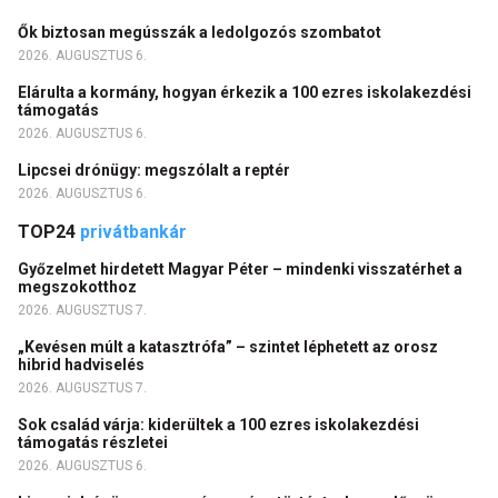
Ők biztosan megússzák a ledolgozós szombatot
2026. AUGUSZTUS 6.
Elárulta a kormány, hogyan érkezik a 100 ezres iskolakezdési
támogatás
2026. AUGUSZTUS 6.
Lipcsei drónügy: megszólalt a reptér
2026. AUGUSZTUS 6.
TOP24
privátbankár
Győzelmet hirdetett Magyar Péter – mindenki visszatérhet a
megszokotthoz
2026. AUGUSZTUS 7.
„Kevésen múlt a katasztrófa” – szintet léphetett az orosz
hibrid hadviselés
2026. AUGUSZTUS 7.
Sok család várja: kiderültek a 100 ezres iskolakezdési
támogatás részletei
2026. AUGUSZTUS 6.