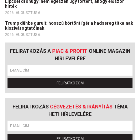
Lipcsei drónügy: nem egészen úgy történt, ahogy először
hitték
2026. AUGUSZTUS 6.
Trump dühbe gurult: hosszú börtönt ígér a hadsereg titkainak
kiszivárogtatóinak
2026. AUGUSZTUS 6.
FELIRATKOZÁS A
PIAC & PROFIT
ONLINE MAGAZIN
HÍRLEVELÉRE
FELIRATKOZOM
FELIRATKOZÁS
CÉGVEZETÉS & IRÁNYÍTÁS
TÉMA
HETI HÍRLEVELÉRE
FELIRATKOZOM