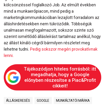
kölcsönzéssel foglalkozó Job. Az elmúlt években
mind a munkaerőpiacon, mind pedig a
marketingkommunikációban lezajlott forradalom az
álláshirdetésekben nem tükröződik. Többségük
unalmasan megfogalmazott, sokszor szinte szó
szerint ismétlődő állásleírást tartalmaz anélkül, hogy
az állást kínáló cégről bármilyen részletet meg
lehetne tudni.
Pedig sokszor megéri provokatívnak
lenni.
Tájékozódjon hiteles forrásból: itt
megadhatja, hogy a Google
előnyben részesítse a Piac&Profit
cikkeit!
ÁLLÁSKERESÉS
GOOGLE
MUNKÁLTATÓI MÁRKA