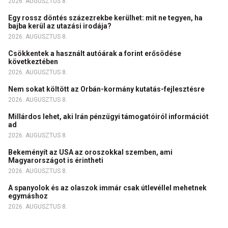
2026. AUGUSZTUS 8.
Egy rossz döntés százezrekbe kerülhet: mit ne tegyen, ha
bajba kerül az utazási irodája?
2026. AUGUSZTUS 8.
Csökkentek a használt autóárak a forint erősödése
következtében
2026. AUGUSZTUS 8.
Nem sokat költött az Orbán-kormány kutatás-fejlesztésre
2026. AUGUSZTUS 8.
Millárdos lehet, aki Irán pénzügyi támogatóiról információt
ad
2026. AUGUSZTUS 8.
Bekeményít az USA az oroszokkal szemben, ami
Magyarországot is érintheti
2026. AUGUSZTUS 8.
A spanyolok és az olaszok immár csak útlevéllel mehetnek
egymáshoz
2026. AUGUSZTUS 8.