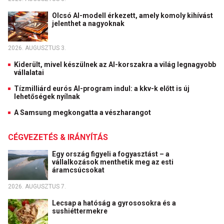
Olcsó AI-modell érkezett, amely komoly kihívást
jelenthet a nagyoknak
2026. AUGUSZTUS 3.
Kiderült, mivel készülnek az AI-korszakra a világ legnagyobb
vállalatai
Tízmilliárd eurós AI-program indul: a kkv-k előtt is új
lehetőségek nyílnak
A Samsung megkongatta a vészharangot
CÉGVEZETÉS & IRÁNYÍTÁS
Egy ország figyeli a fogyasztást – a
vállalkozások menthetik meg az esti
áramcsúcsokat
2026. AUGUSZTUS 7.
Lecsap a hatóság a gyrososokra és a
sushiéttermekre