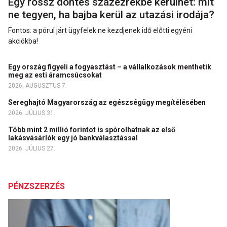
Egy rossz döntés százezrekbe kerülhet: mit
ne tegyen, ha bajba kerül az utazási irodája?
Fontos: a pórul járt ügyfelek ne kezdjenek idő előtti egyéni
akciókba!
Egy ország figyeli a fogyasztást – a vállalkozások menthetik
meg az esti áramcsúcsokat
2026. AUGUSZTUS 7.
Sereghajtó Magyarország az egészségügy megítélésében
2026. JÚLIUS 31.
Több mint 2 millió forintot is spórolhatnak az első
lakásvásárlók egy jó bankválasztással
2026. JÚLIUS 27.
PÉNZSZERZÉS