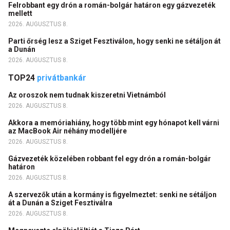
Felrobbant egy drón a román-bolgár határon egy gázvezeték
mellett
2026. AUGUSZTUS 8.
Parti őrség lesz a Sziget Fesztiválon, hogy senki ne sétáljon át
a Dunán
2026. AUGUSZTUS 8.
TOP24
privátbankár
Az oroszok nem tudnak kiszeretni Vietnámból
2026. AUGUSZTUS 8.
Akkora a memóriahiány, hogy több mint egy hónapot kell várni
az MacBook Air néhány modelljére
2026. AUGUSZTUS 8.
Gázvezeték közelében robbant fel egy drón a román-bolgár
határon
2026. AUGUSZTUS 8.
A szervezők után a kormány is figyelmeztet: senki ne sétáljon
át a Dunán a Sziget Fesztiválra
2026. AUGUSZTUS 8.