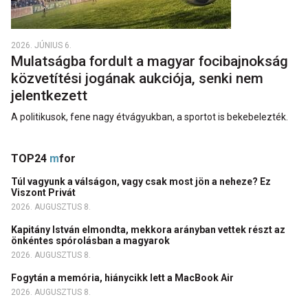
2026. JÚNIUS 6.
Mulatságba fordult a magyar focibajnokság
közvetítési jogának aukciója, senki nem
jelentkezett
A politikusok, fene nagy étvágyukban, a sportot is bekebelezték.
TOP24
m
for
Túl vagyunk a válságon, vagy csak most jön a neheze? Ez
Viszont Privát
2026. AUGUSZTUS 8.
Kapitány István elmondta, mekkora arányban vettek részt az
önkéntes spórolásban a magyarok
2026. AUGUSZTUS 8.
Fogytán a memória, hiánycikk lett a MacBook Air
2026. AUGUSZTUS 8.