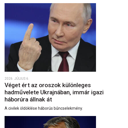
2026. JÚLIUS 6.
Véget ért az oroszok különleges
hadművelete Ukrajnában, immár igazi
háborúra állnak át
A civilek öldöklése háborús bűncselekmény.