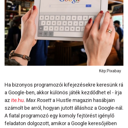
Kép:Pixabay
Ha bizonyos programozói kifejezésekre keresünk rá
a Google-ben, akkor különös játék kezdődhet el - írja
az
ite.hu
.
Max Rosett
a Hustle magazin hasábjain
számolt be arról, hogyan jutott álláshoz a Google-nál.
A fiatal programozó egy komoly fejtörést igénylő
feladaton dolgozott, amikor a Google keresőjében