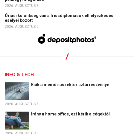
2026. AUGUSZTUS 3.
Óriási különbség van a frissdiplomások elhelyezkedési
esélyei között
2026. AUGUSZTUS 2.
INFO & TECH
Esik a memóriaszektor sztárrészvénye
2026. AUGUSZTUS 6.
Irány a home office, ezt kérik a cégektől
2026. AUGUSZTUS 3.