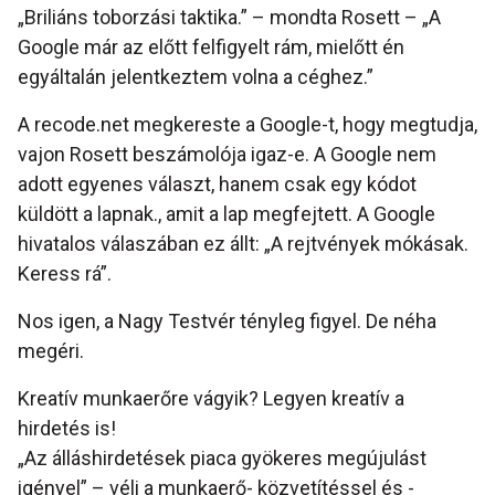
„Briliáns toborzási taktika.” – mondta Rosett – „A
Google már az előtt felfigyelt rám, mielőtt én
egyáltalán jelentkeztem volna a céghez.”
A recode.net megkereste a Google-t, hogy megtudja,
vajon Rosett beszámolója igaz-e. A Google nem
adott egyenes választ, hanem csak egy kódot
küldött a lapnak., amit a lap megfejtett. A Google
hivatalos válaszában ez állt: „A rejtvények mókásak.
Keress rá”.
Nos igen, a Nagy Testvér tényleg figyel. De néha
megéri.
Kreatív munkaerőre vágyik? Legyen kreatív a
hirdetés is!
„Az álláshirdetések piaca gyökeres megújulást
igényel” – véli a munkaerő- közvetítéssel és -