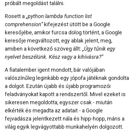
próbált megoldást találni.
Rosett a
„python lambda function list
comprehension”
kifejezést ütött be a Google
keresőjébe, amikor furcsa dolog történt, a Google
keresője megváltozott, egy ablak jelent, meg,
amiben a következő szöveg állt:
„Úgy tűnik egy
nyelvet beszélünk. Kész vagy a kihívásra?”
A fiatalember igent mondott, bár valójában
valószínűleg leginkább egy jópofa játéknak gondolta
a dolgot. Ezután újabb és újabb programozói
feladványokat kapott a rendszertől. Mivel ezeket is
sikeresen megoldotta, egyszer csak - miután
elkérték és megadta az adatait - a Google
fejvadásza jelentkezett nála és hipp-hopp, máris a
világ egyik legvágyottabb munkahelyén dolgozott.