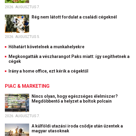
2026. AUGUSZTUS 7.
Rég nem látott fordulat a családi cégeknél
2026. AUGUSZTUS 5.
Hőhatárt követelnek a munkahelyekre
Megkongatták a vészharangot Paks miatt: így segíthetnek a
cégek
Irány a home office, ezt kérik a cégektől
PIAC & MARKETING
Nincs olyan, hogy egészséges élelmiszer?
Megdöbbentő a helyzet a boltok polcain
2026. AUGUSZTUS 7.
A külföldi utazási iroda csődje után üzentek a
magyar utasoknak