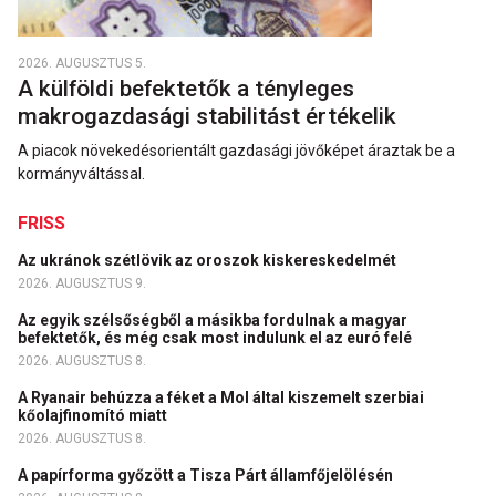
2026. AUGUSZTUS 5.
A külföldi befektetők a tényleges
makrogazdasági stabilitást értékelik
A piacok növekedésorientált gazdasági jövőképet áraztak be a
kormányváltással.
FRISS
Az ukránok szétlövik az oroszok kiskereskedelmét
2026. AUGUSZTUS 9.
Az egyik szélsőségből a másikba fordulnak a magyar
befektetők, és még csak most indulunk el az euró felé
2026. AUGUSZTUS 8.
A Ryanair behúzza a féket a Mol által kiszemelt szerbiai
kőolajfinomító miatt
2026. AUGUSZTUS 8.
A papírforma győzött a Tisza Párt államfőjelölésén