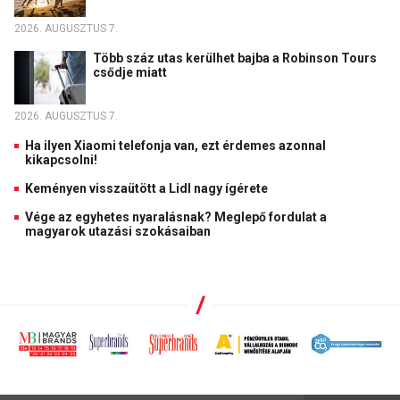
2026. AUGUSZTUS 7.
Több száz utas kerülhet bajba a Robinson Tours
csődje miatt
2026. AUGUSZTUS 7.
Ha ilyen Xiaomi telefonja van, ezt érdemes azonnal
kikapcsolni!
Keményen visszaütött a Lidl nagy ígérete
Vége az egyhetes nyaralásnak? Meglepő fordulat a
magyarok utazási szokásaiban