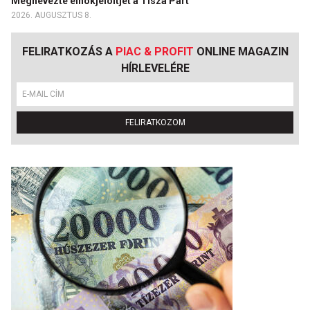
Megnevezte elnökjelöltjét a Tisza Párt
2026. AUGUSZTUS 8.
FELIRATKOZÁS A
PIAC & PROFIT
ONLINE MAGAZIN
HÍRLEVELÉRE
FELIRATKOZOM