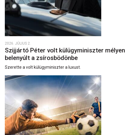
2026. JÚLIUS 2.
Szijjártó Péter volt külügyminiszter mélyen
belenyúlt a zsírosbödönbe
Szerette a volt külügyminiszter a luxust.