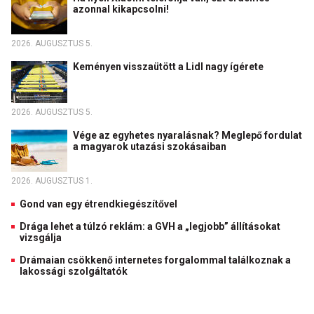
azonnal kikapcsolni!
2026. AUGUSZTUS 5.
Keményen visszaütött a Lidl nagy ígérete
2026. AUGUSZTUS 5.
Vége az egyhetes nyaralásnak? Meglepő fordulat
a magyarok utazási szokásaiban
2026. AUGUSZTUS 1.
Gond van egy étrendkiegészítővel
Drága lehet a túlzó reklám: a GVH a „legjobb” állításokat
vizsgálja
Drámaian csökkenő internetes forgalommal találkoznak a
lakossági szolgáltatók