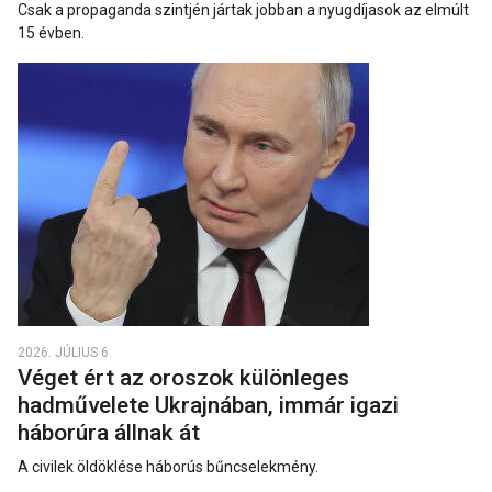
Csak a propaganda szintjén jártak jobban a nyugdíjasok az elmúlt
15 évben.
2026. JÚLIUS 6.
Véget ért az oroszok különleges
hadművelete Ukrajnában, immár igazi
háborúra állnak át
A civilek öldöklése háborús bűncselekmény.