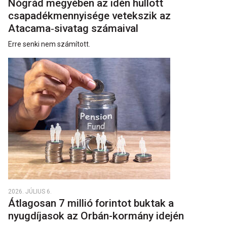
Nógrád megyében az idén hullott
csapadékmennyisége vetekszik az
Atacama‑sivatag számaival
Erre senki nem számított.
2026. JÚLIUS 6.
Átlagosan 7 millió forintot buktak a
nyugdíjasok az Orbán-kormány idején