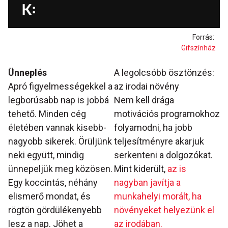
Forrás:
Gifszínház
Ünneplés
A legolcsóbb ösztönzés:
Apró figyelmességekkel a
az irodai növény
legborúsabb nap is jobbá
Nem kell drága
tehető. Minden cég
motivációs programokhoz
életében vannak kisebb-
folyamodni, ha jobb
nagyobb sikerek. Örüljünk
teljesítményre akarjuk
neki együtt, mindig
serkenteni a dolgozókat.
ünnepeljük meg közösen.
Mint kiderült,
az is
Egy koccintás, néhány
nagyban javítja a
elismerő mondat, és
munkahelyi morált, ha
rögtön gördülékenyebb
növényeket helyezünk el
lesz a nap. Jöhet a
az irodában.