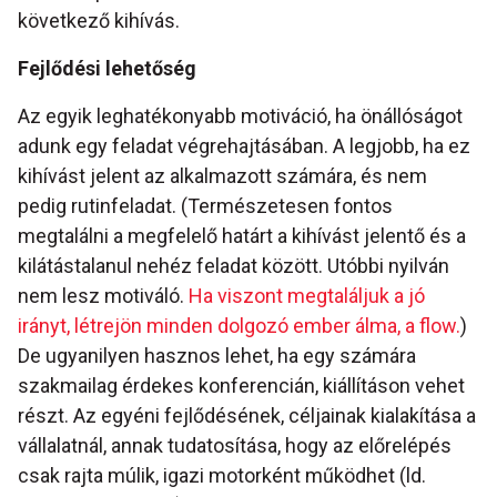
következő kihívás.
Fejlődési lehetőség
Az egyik leghatékonyabb motiváció, ha önállóságot
adunk egy feladat végrehajtásában. A legjobb, ha ez
kihívást jelent az alkalmazott számára, és nem
pedig rutinfeladat. (Természetesen fontos
megtalálni a megfelelő határt a kihívást jelentő és a
kilátástalanul nehéz feladat között. Utóbbi nyilván
nem lesz motiváló.
Ha viszont megtaláljuk a jó
irányt, létrejön minden dolgozó ember álma, a flow.
)
De ugyanilyen hasznos lehet, ha egy számára
szakmailag érdekes konferencián, kiállításon vehet
részt. Az egyéni fejlődésének, céljainak kialakítása a
vállalatnál, annak tudatosítása, hogy az előrelépés
csak rajta múlik, igazi motorként működhet (ld.