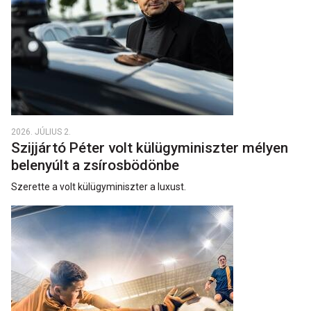
2026. JÚLIUS 2.
Szijjártó Péter volt külügyminiszter mélyen
belenyúlt a zsírosbödönbe
Szerette a volt külügyminiszter a luxust.