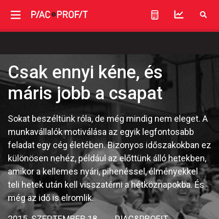
Csak ennyi kéne, és
máris jobb a csapat
Sokat beszéltünk róla, de még mindig nem eleget. A
munkavállalók motiválása az egyik legfontosabb
feladat egy cég életében. Bizonyos időszakokban ez
különösen nehéz, például az előttünk álló hetekben,
amikor a kellemes nyári, pihenéssel, élményekkel
teli hetek után kell visszatérni a hétköznapokba. És
még az idő is elromlik.
2015. SZEPTEMBER 18.
PIAC&PROFIT