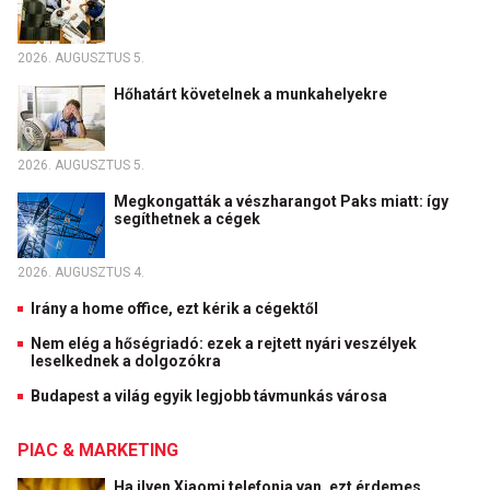
2026. AUGUSZTUS 5.
Hőhatárt követelnek a munkahelyekre
2026. AUGUSZTUS 5.
Megkongatták a vészharangot Paks miatt: így
segíthetnek a cégek
2026. AUGUSZTUS 4.
Irány a home office, ezt kérik a cégektől
Nem elég a hőségriadó: ezek a rejtett nyári veszélyek
leselkednek a dolgozókra
Budapest a világ egyik legjobb távmunkás városa
PIAC & MARKETING
Ha ilyen Xiaomi telefonja van, ezt érdemes