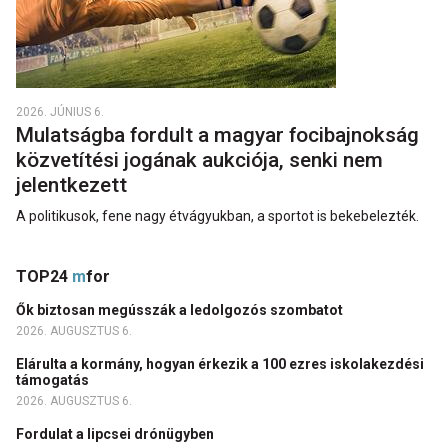
2026. JÚNIUS 6.
Mulatságba fordult a magyar focibajnokság
közvetítési jogának aukciója, senki nem
jelentkezett
A politikusok, fene nagy étvágyukban, a sportot is bekebelezték.
TOP24
m
for
Ők biztosan megússzák a ledolgozós szombatot
2026. AUGUSZTUS 6.
Elárulta a kormány, hogyan érkezik a 100 ezres iskolakezdési
támogatás
2026. AUGUSZTUS 6.
Fordulat a lipcsei drónügyben