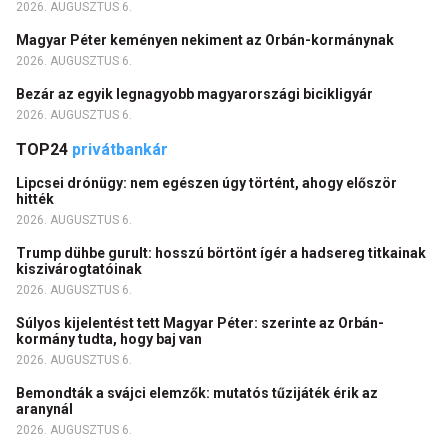
2026. AUGUSZTUS 6.
Magyar Péter keményen nekiment az Orbán-kormánynak
2026. AUGUSZTUS 6.
Bezár az egyik legnagyobb magyarországi bicikligyár
2026. AUGUSZTUS 6.
TOP24
privátbankár
Lipcsei drónügy: nem egészen úgy történt, ahogy először
hitték
2026. AUGUSZTUS 6.
Trump dühbe gurult: hosszú börtönt ígér a hadsereg titkainak
kiszivárogtatóinak
2026. AUGUSZTUS 6.
Súlyos kijelentést tett Magyar Péter: szerinte az Orbán-
kormány tudta, hogy baj van
2026. AUGUSZTUS 6.
Bemondták a svájci elemzők: mutatós tűzijáték érik az
aranynál
2026. AUGUSZTUS 6.