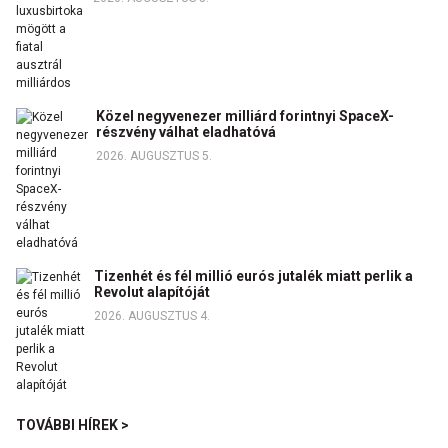
Közel negyvenezer milliárd forintnyi SpaceX-
részvény válhat eladhatóvá
2026. AUGUSZTUS 5.
Tizenhét és fél millió eurós jutalék miatt perlik a
Revolut alapítóját
2026. AUGUSZTUS 4.
TOVÁBBI HÍREK >