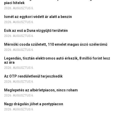
piaci hitelek
2026. AUGUSZTUS 6.
Ismét az egykori védett ár alatt a benzin
2026. AUGUSZTUS 6.
Esik az eső a Duna vízgyűjtő területén
2026. AUGUSZTUS 6.
Mérnöki csoda született, 110 emelet magas úszó szélerőmű
2026. AUGUSZTUS 6.
Legendás, tisztán elektromos autó érkezik, 8 millió forint lesz
az ára
2026. AUGUSZTUS 6.
Az OTP rendületlenül terjeszkedik
2026. AUGUSZTUS 6.
Meglepetés az albérletpiacon, nincs roham
2026. AUGUSZTUS 6.
Nagy drágulás jöhet a pontypiacon
2026. AUGUSZTUS 6.