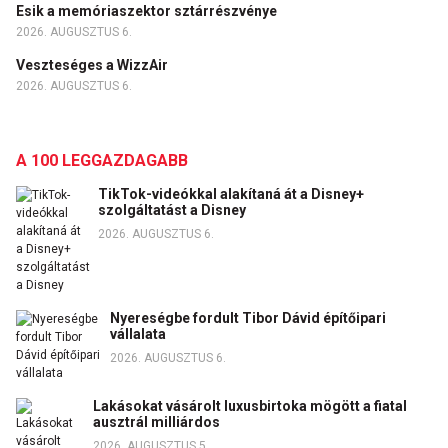
Esik a memóriaszektor sztárrészvénye
2026. AUGUSZTUS 6.
Veszteséges a WizzAir
2026. AUGUSZTUS 6.
A 100 LEGGAZDAGABB
TikTok-videókkal alakítaná át a Disney+
szolgáltatást a Disney
2026. AUGUSZTUS 6.
Nyereségbe fordult Tibor Dávid építőipari
vállalata
2026. AUGUSZTUS 6.
Lakásokat vásárolt luxusbirtoka mögött a fiatal
ausztrál milliárdos
2026. AUGUSZTUS 5.