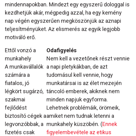
mindennapokban. Mindezt egy egyszerű dologgal is
kezdhetjük akár, mégpedig azzal, ha egy kemény
nap végén egyszerűen megköszönjük az aznapi
teljesítményüket. Az elismerés az egyik legjobb
motiváló erő.
Ettől vonzó a
Odafigyelés
munkahely
Nem kell a vezetőnek részt vennie
A munkavállalók
a napi pletykákban, de azt
számára a
tudomásul kell vennie, hogy
fiatalos, jó
munkatársai is az élet mezején
légkört sugárzó,
táncoló emberek, akiknek nem
szakmai
minden napjuk egyforma.
fejlődést
Lehetnek problémáik, örömeik,
biztosító cégek a
amiket nem tudnak letenni a
legvonzóbbak, a
munkahely küszöbén. (
Ennek
fizetés csak
figyelembevétele az etikus