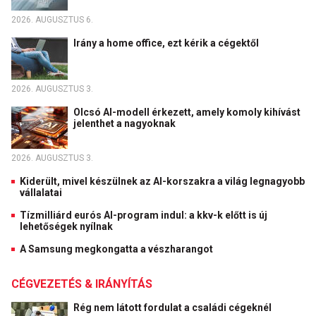
2026. AUGUSZTUS 6.
Irány a home office, ezt kérik a cégektől
2026. AUGUSZTUS 3.
Olcsó AI-modell érkezett, amely komoly kihívást
jelenthet a nagyoknak
2026. AUGUSZTUS 3.
Kiderült, mivel készülnek az AI-korszakra a világ legnagyobb
vállalatai
Tízmilliárd eurós AI-program indul: a kkv-k előtt is új
lehetőségek nyílnak
A Samsung megkongatta a vészharangot
CÉGVEZETÉS & IRÁNYÍTÁS
Rég nem látott fordulat a családi cégeknél