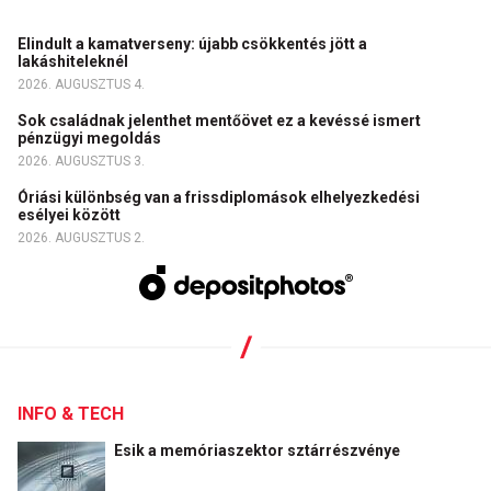
Elindult a kamatverseny: újabb csökkentés jött a
lakáshiteleknél
2026. AUGUSZTUS 4.
Sok családnak jelenthet mentőövet ez a kevéssé ismert
pénzügyi megoldás
2026. AUGUSZTUS 3.
Óriási különbség van a frissdiplomások elhelyezkedési
esélyei között
2026. AUGUSZTUS 2.
INFO & TECH
Esik a memóriaszektor sztárrészvénye