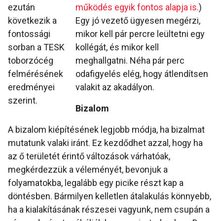
ezután
működés egyik fontos alapja is.
)
következik a
Egy jó vezető ügyesen megérzi,
fontossági
mikor kell pár percre leültetni egy
sorban a TESK
kollégát, és mikor kell
toborzócég
meghallgatni. Néha pár perc
felmérésének
odafigyelés elég, hogy átlendítsen
eredményei
valakit az akadályon.
szerint.
Bizalom
A bizalom kiépítésének legjobb módja, ha bizalmat
mutatunk valaki iránt. Ez kezdődhet azzal, hogy ha
az ő területét érintő változások várhatóak,
megkérdezzük a véleményét, bevonjuk a
folyamatokba, legalább egy picike részt kap a
döntésben. Bármilyen kelletlen átalakulás könnyebb,
ha a kialakításának részesei vagyunk, nem csupán a