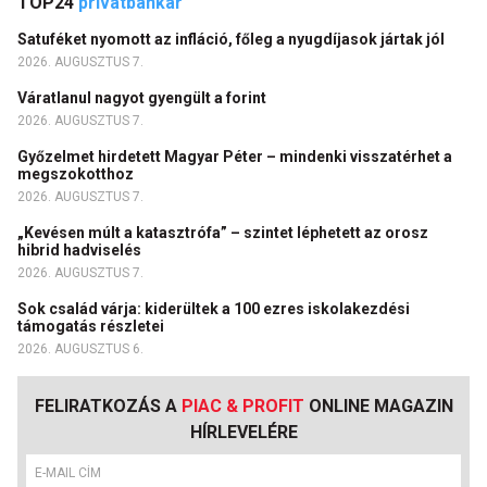
TOP24
privátbankár
Satuféket nyomott az infláció, főleg a nyugdíjasok jártak jól
2026. AUGUSZTUS 7.
Váratlanul nagyot gyengült a forint
2026. AUGUSZTUS 7.
Győzelmet hirdetett Magyar Péter – mindenki visszatérhet a
megszokotthoz
2026. AUGUSZTUS 7.
„Kevésen múlt a katasztrófa” – szintet léphetett az orosz
hibrid hadviselés
2026. AUGUSZTUS 7.
Sok család várja: kiderültek a 100 ezres iskolakezdési
támogatás részletei
2026. AUGUSZTUS 6.
FELIRATKOZÁS A
PIAC & PROFIT
ONLINE MAGAZIN
HÍRLEVELÉRE