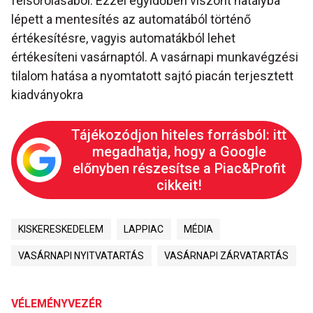
felsorolásából. Ezzel egyidőben viszont hatályba
lépett a mentesítés az automatából történő
értékesítésre, vagyis automatákból lehet
értékesíteni vasárnaptól. A vasárnapi munkavégzési
tilalom hatása a nyomtatott sajtó piacán terjesztett
kiadványokra
Tájékozódjon hiteles forrásból: itt
megadhatja, hogy a Google
előnyben részesítse a Piac&Profit
cikkeit!
KISKERESKEDELEM
LAPPIAC
MÉDIA
VASÁRNAPI NYITVATARTÁS
VASÁRNAPI ZÁRVATARTÁS
VÉLEMÉNYVEZÉR