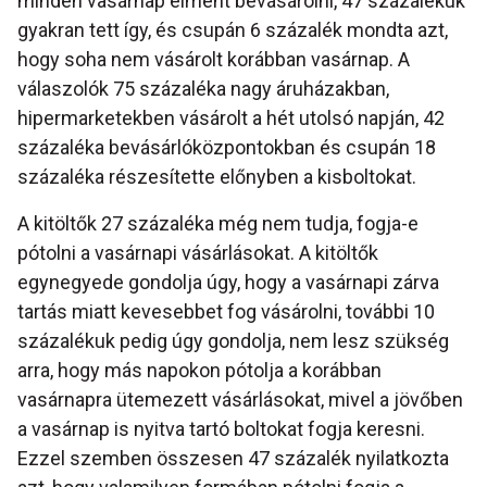
minden vasárnap elment bevásárolni, 47 százalékuk
gyakran tett így, és csupán 6 százalék mondta azt,
hogy soha nem vásárolt korábban vasárnap. A
válaszolók 75 százaléka nagy áruházakban,
hipermarketekben vásárolt a hét utolsó napján, 42
százaléka bevásárlóközpontokban és csupán 18
százaléka részesítette előnyben a kisboltokat.
A kitöltők 27 százaléka még nem tudja, fogja-e
pótolni a vasárnapi vásárlásokat. A kitöltők
egynegyede gondolja úgy, hogy a vasárnapi zárva
tartás miatt kevesebbet fog vásárolni, további 10
százalékuk pedig úgy gondolja, nem lesz szükség
arra, hogy más napokon pótolja a korábban
vasárnapra ütemezett vásárlásokat, mivel a jövőben
a vasárnap is nyitva tartó boltokat fogja keresni.
Ezzel szemben összesen 47 százalék nyilatkozta