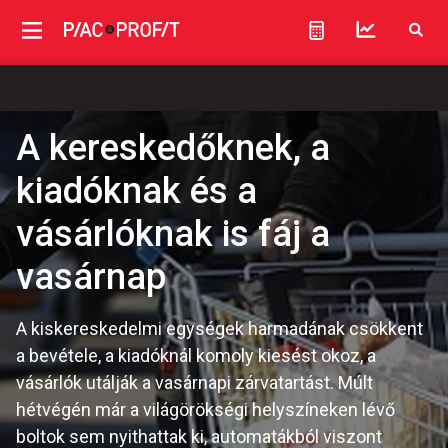
A kereskedőknek, a
kiadóknak és a
vásárlóknak is fáj a
vasárnap
A kiskereskedelmi egységek harmadának csökkent
a bevétele, a kiadóknál komoly kiesést okoz, a
vásárlók utálják a vasárnapi zárvatartást. Múlt
hétvégén már a világörökségi helyszíneken lévő
boltok sem nyithattak ki, automatákból viszont