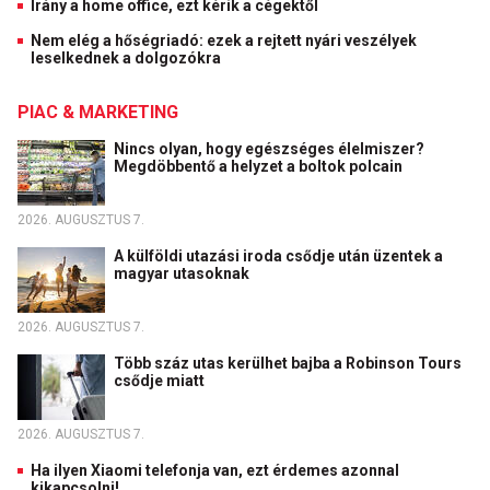
Irány a home office, ezt kérik a cégektől
Nem elég a hőségriadó: ezek a rejtett nyári veszélyek
leselkednek a dolgozókra
PIAC & MARKETING
Nincs olyan, hogy egészséges élelmiszer?
Megdöbbentő a helyzet a boltok polcain
2026. AUGUSZTUS 7.
A külföldi utazási iroda csődje után üzentek a
magyar utasoknak
2026. AUGUSZTUS 7.
Több száz utas kerülhet bajba a Robinson Tours
csődje miatt
2026. AUGUSZTUS 7.
Ha ilyen Xiaomi telefonja van, ezt érdemes azonnal
kikapcsolni!