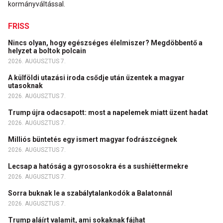
kormányváltással.
FRISS
Nincs olyan, hogy egészséges élelmiszer? Megdöbbentő a
helyzet a boltok polcain
2026. AUGUSZTUS 7.
A külföldi utazási iroda csődje után üzentek a magyar
utasoknak
2026. AUGUSZTUS 7.
Trump újra odacsapott: most a napelemek miatt üzent hadat
2026. AUGUSZTUS 7.
Milliós büntetés egy ismert magyar fodrászcégnek
2026. AUGUSZTUS 7.
Lecsap a hatóság a gyrososokra és a sushiéttermekre
2026. AUGUSZTUS 7.
Sorra buknak le a szabálytalankodók a Balatonnál
2026. AUGUSZTUS 7.
Trump aláírt valamit, ami sokaknak fájhat