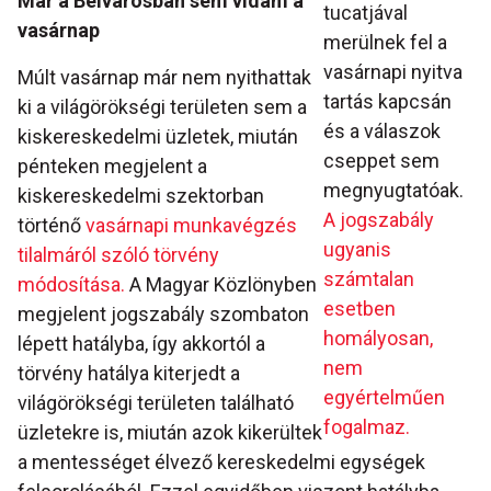
Már a Belvárosban sem vidám a
tucatjával
vasárnap
merülnek fel a
vasárnapi nyitva
Múlt vasárnap már nem nyithattak
tartás kapcsán
ki a világörökségi területen sem a
és a válaszok
kiskereskedelmi üzletek, miután
cseppet sem
pénteken megjelent a
megnyugtatóak.
kiskereskedelmi szektorban
A jogszabály
történő
vasárnapi munkavégzés
ugyanis
tilalmáról szóló törvény
számtalan
módosítása.
A Magyar Közlönyben
esetben
megjelent jogszabály szombaton
homályosan,
lépett hatályba, így akkortól a
nem
törvény hatálya kiterjedt a
egyértelműen
világörökségi területen található
fogalmaz.
üzletekre is, miután azok kikerültek
a mentességet élvező kereskedelmi egységek