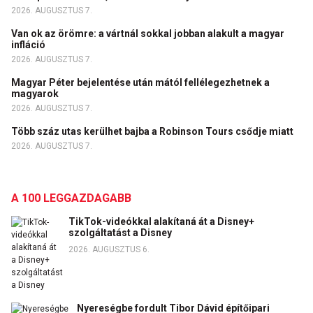
2026. AUGUSZTUS 7.
Van ok az örömre: a vártnál sokkal jobban alakult a magyar
infláció
2026. AUGUSZTUS 7.
Magyar Péter bejelentése után mától fellélegezhetnek a
magyarok
2026. AUGUSZTUS 7.
Több száz utas kerülhet bajba a Robinson Tours csődje miatt
2026. AUGUSZTUS 7.
A 100 LEGGAZDAGABB
TikTok-videókkal alakítaná át a Disney+
szolgáltatást a Disney
2026. AUGUSZTUS 6.
Nyereségbe fordult Tibor Dávid építőipari