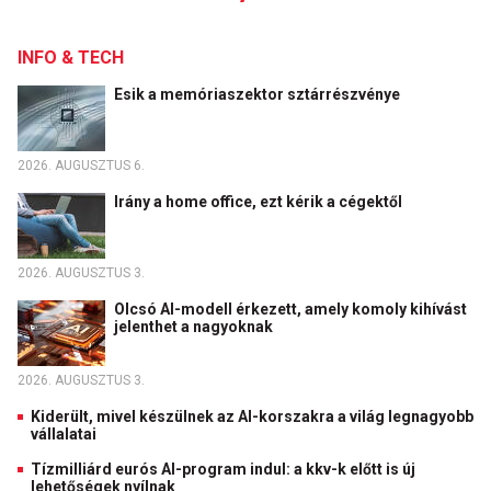
INFO & TECH
Esik a memóriaszektor sztárrészvénye
2026. AUGUSZTUS 6.
Irány a home office, ezt kérik a cégektől
2026. AUGUSZTUS 3.
Olcsó AI-modell érkezett, amely komoly kihívást
jelenthet a nagyoknak
2026. AUGUSZTUS 3.
Kiderült, mivel készülnek az AI-korszakra a világ legnagyobb
vállalatai
Tízmilliárd eurós AI-program indul: a kkv-k előtt is új
lehetőségek nyílnak