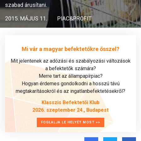
szabad árusítani.
2015. MÁJUS 11.
PIAC&PROFIT
Mi vár a magyar befektetőkre ősszel?
Mit jelentenek az adózási és szabályozási változások
a befektetők számára?
Merre tart az állampapírpiac?
Hogyan érdemes gondolkodni a hosszú távú
megtakarításokról és az ingatlanbefektetésekről?
Klasszis Befektetői Klub
2026. szeptember 24., Budapest
FOGLALJA LE HELYÉT MOST >>