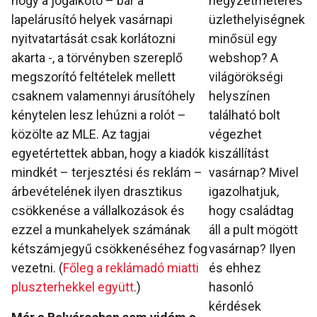
hogy a jogalkotó – bár a
négyzetméteres
lapelárusító helyek vasárnapi
üzlethelyiségnek
nyitvatartását csak korlátozni
minősül egy
akarta -, a törvényben szereplő
webshop? A
megszorító feltételek mellett
világörökségi
csaknem valamennyi árusítóhely
helyszínen
kénytelen lesz lehúzni a rolót –
található bolt
közölte az MLE. Az tagjai
végezhet
egyetértettek abban, hogy a kiadók
kiszállítást
mindkét – terjesztési és reklám –
vasárnap? Mivel
árbevételének ilyen drasztikus
igazolhatjuk,
csökkenése a vállalkozások és
hogy családtag
ezzel a munkahelyek számának
áll a pult mögött
kétszámjegyű csökkenéséhez fog
vasárnap? Ilyen
vezetni. (
Főleg a reklámadó miatti
és ehhez
pluszterhekkel együtt
.)
hasonló
kérdések