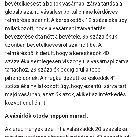
bevételkiesést a boltok vasárnapi zárva tartása a
globalplaza.hu vásárlási portál online kérdőíves
felmérése szerint. A kereskedők 12 százaléka úgy
nyilatkozott, hogy a vasárnapi zárva tartás
bevezetése óta nőtt a bevétele, 36 százalékuk
azonban bevételkiesésről számolt be. A
felmérésből kiderült, hogy a kereskedők 40
százaléka semlegesen viszonyul a vasárnapi zárva
tartáshoz, 23 százalék pedig örül a több
pihenőidőnek. A megkérdezett kereskedők 41
százaléka nyilatkozott úgy, hogy ezentúl zárva tart
majd vasárnap, azaz ők azok, akiket az intézkedés
közvetlenül érint.
A vásárlók ötöde hoppon maradt
Az eredmények szerint a válaszadók 20 százaléka