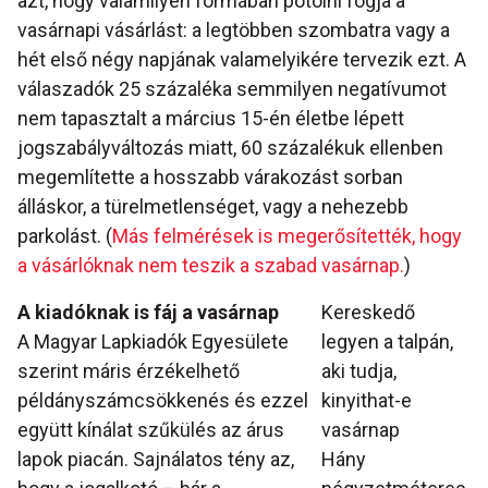
azt, hogy valamilyen formában pótolni fogja a
vasárnapi vásárlást: a legtöbben szombatra vagy a
hét első négy napjának valamelyikére tervezik ezt. A
válaszadók 25 százaléka semmilyen negatívumot
nem tapasztalt a március 15-én életbe lépett
jogszabályváltozás miatt, 60 százalékuk ellenben
megemlítette a hosszabb várakozást sorban
álláskor, a türelmetlenséget, vagy a nehezebb
parkolást. (
Más felmérések is megerősítették, hogy
a vásárlóknak nem teszik a szabad vasárnap.
)
A kiadóknak is fáj a vasárnap
Kereskedő
A Magyar Lapkiadók Egyesülete
legyen a talpán,
szerint máris érzékelhető
aki tudja,
példányszámcsökkenés és ezzel
kinyithat-e
együtt kínálat szűkülés az árus
vasárnap
lapok piacán. Sajnálatos tény az,
Hány