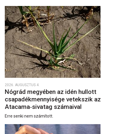
2026. AUGUSZTUS 4.
Nógrád megyében az idén hullott
csapadékmennyisége vetekszik az
Atacama‑sivatag számaival
Erre senki nem számított.