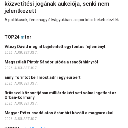
közvetítési jogának aukciója, senki nem
jelentkezett
A politikusok, fene nagy étvágyukban, a sportot is bekebelezték.
TOP24
m
for
Vitézy Dávid megint bejelentett egy fontos fejleményt
2026. AUGUSZTUS 7.
Megszólalt Pintér Sándor utóda a rendőrhiányról
2026. AUGUSZTUS 7.
Ennyi forintot kell most adni egy euróért
2026. AUGUSZTUS 7.
Brüsszel központjában milliárdokért vett volna ingatlant az
Orbán-kormány
2026. AUGUSZTUS 7.
Magyar Péter csodálatos örömhírt közölt a magyarokkal
2026. AUGUSZTUS 7.