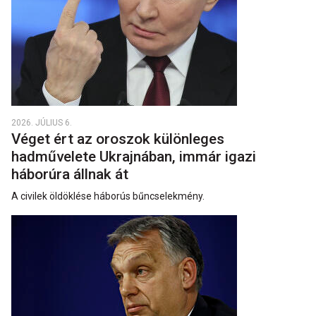
2026. JÚLIUS 6.
Véget ért az oroszok különleges
hadművelete Ukrajnában, immár igazi
háborúra állnak át
A civilek öldöklése háborús bűncselekmény.