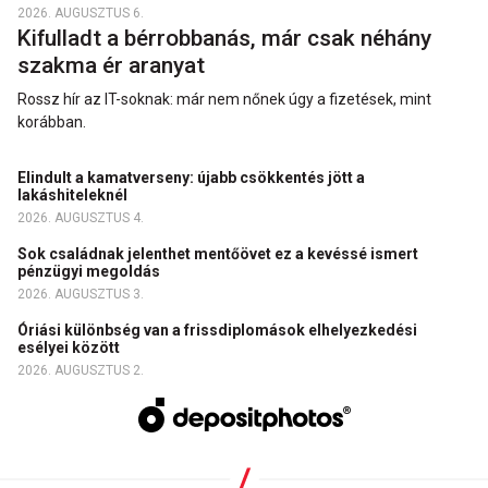
2026. AUGUSZTUS 6.
Kifulladt a bérrobbanás, már csak néhány
szakma ér aranyat
Rossz hír az IT-soknak: már nem nőnek úgy a fizetések, mint
korábban.
Elindult a kamatverseny: újabb csökkentés jött a
lakáshiteleknél
2026. AUGUSZTUS 4.
Sok családnak jelenthet mentőövet ez a kevéssé ismert
pénzügyi megoldás
2026. AUGUSZTUS 3.
Óriási különbség van a frissdiplomások elhelyezkedési
esélyei között
2026. AUGUSZTUS 2.