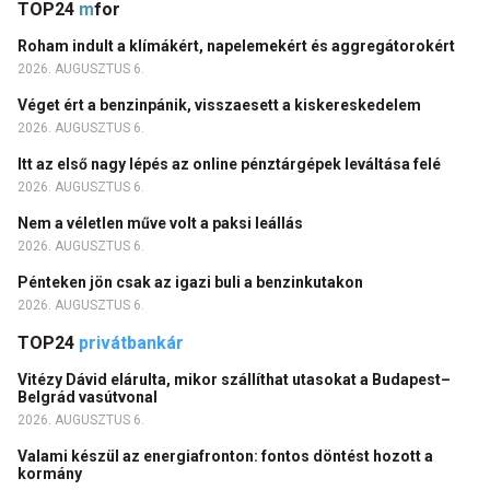
TOP24
m
for
Roham indult a klímákért, napelemekért és aggregátorokért
2026. AUGUSZTUS 6.
Véget ért a benzinpánik, visszaesett a kiskereskedelem
2026. AUGUSZTUS 6.
Itt az első nagy lépés az online pénztárgépek leváltása felé
2026. AUGUSZTUS 6.
Nem a véletlen műve volt a paksi leállás
2026. AUGUSZTUS 6.
Pénteken jön csak az igazi buli a benzinkutakon
2026. AUGUSZTUS 6.
TOP24
privátbankár
Vitézy Dávid elárulta, mikor szállíthat utasokat a Budapest–
Belgrád vasútvonal
2026. AUGUSZTUS 6.
Valami készül az energiafronton: fontos döntést hozott a
kormány