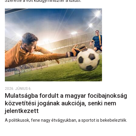
Szerette a volt külügyminiszter a luxust.
2026. JÚNIUS 6.
Mulatságba fordult a magyar focibajnokság
közvetítési jogának aukciója, senki nem
jelentkezett
A politikusok, fene nagy étvágyukban, a sportot is bekebelezték.