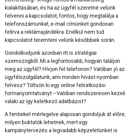
kialakításában, és ha az ügyfél szeretné velünk
felvenni a kapcsolatot, fontos, hogy megtalálja a
telefonszámunkat, e-mail címünket gondosan
felírva a reklámajándékra. Enélkül nem tud
kapcsolatot teremteni velünk későbbiek során.
Gondolkodjunk azonban itt is stratégiai
szemszögből. Mi a legfontosabb, hogyan találjon
meg az ügyfél? Hívjon fel telefonon? Valóban jó az
ügyfélszolgálatunk, ami minden hívást nyomban
felvesz? Töltsön ki egy online feliratkozási
formanyomtatványt –Valóban rendszeresen kezeli
valaki az így keletkező adatbázist?
A fentieket mérlegelve alaposan gondoljuk át előre,
milyen buktatók lehetnek, mert egy
kampánytervezés a legvadabb képzeletünket is