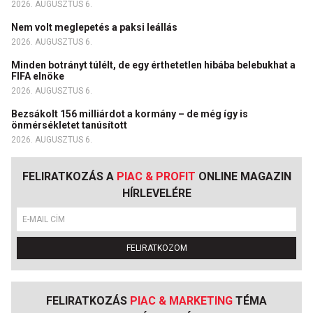
2026. AUGUSZTUS 6.
Nem volt meglepetés a paksi leállás
2026. AUGUSZTUS 6.
Minden botrányt túlélt, de egy érthetetlen hibába belebukhat a
FIFA elnöke
2026. AUGUSZTUS 6.
Bezsákolt 156 milliárdot a kormány – de még így is
önmérsékletet tanúsított
2026. AUGUSZTUS 6.
FELIRATKOZÁS A
PIAC & PROFIT
ONLINE MAGAZIN
HÍRLEVELÉRE
FELIRATKOZOM
FELIRATKOZÁS
PIAC & MARKETING
TÉMA