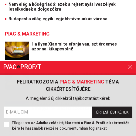
Nem elég a hőségriadó: ezek a rejtett nyári veszélyek
leselkednek a dolgozókra
Budapest a világ egyik legjobb távmunkás városa
PIAC & MARKETING
Ha ilyen Xiaomi telefonja van, ezt érdemes
azonnal kikapcsolni!
2026. AUGUSZTUS 5.
Keményen visszaütött a Lidl nagy ígérete
FELIRATKOZOM A
PIAC & MARKETING
TÉMA
CIKKÉRTESÍTŐJÉRE
2026. AUGUSZTUS 5.
A megjelenő új cikkekről tájékoztatást kérek
Vége az egyhetes nyaralásnak? Meglepő fordulat
a magyarok utazási szokásaiban
ÉRTESÍTÉST KÉREK
Elfogadom az
Adatkezelési tájékoztató a Piac & Profit cikkértesítőt
2026. AUGUSZTUS 1.
kérő felhasználók részére
dokumentumban foglaltakat
Gond van egy étrendkiegészítővel