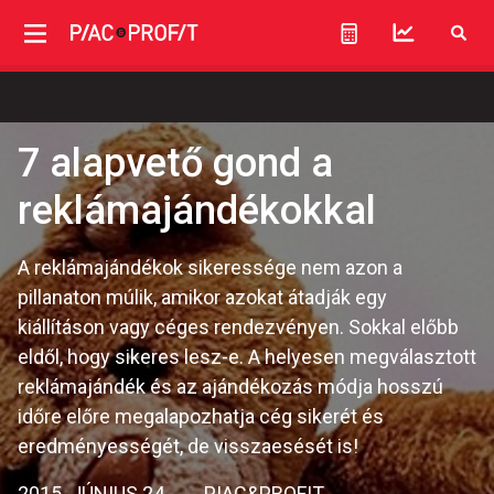
7 alapvető gond a
reklámajándékokkal
A reklámajándékok sikeressége nem azon a
pillanaton múlik, amikor azokat átadják egy
kiállításon vagy céges rendezvényen. Sokkal előbb
eldől, hogy sikeres lesz-e. A helyesen megválasztott
reklámajándék és az ajándékozás módja hosszú
időre előre megalapozhatja cég sikerét és
eredményességét, de visszaesését is!
2015. JÚNIUS 24.
PIAC&PROFIT