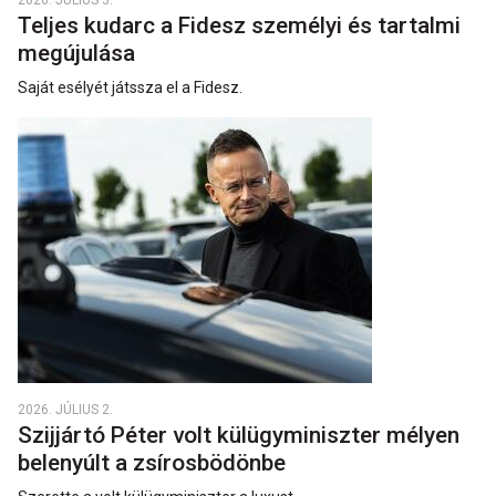
Teljes kudarc a Fidesz személyi és tartalmi
megújulása
Saját esélyét játssza el a Fidesz.
2026. JÚLIUS 2.
Szijjártó Péter volt külügyminiszter mélyen
belenyúlt a zsírosbödönbe