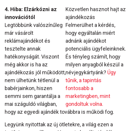
4. Hiba: Elzárkózni az
Közvetlen hasznot hajt az
innovációtól
ajándékozás
Legtöbbünk valószínűleg
Felmerülhet a kérdés,
már vásárolt
hogy egyáltalán miért
reklámajándékot és
adnánk ajándékot
tesztelte annak
potenciális ügyfeleinknek.
hatékonyságát. Viszont
És tényleg számít, hogy
még akkor is ha az
milyen anyagból készül a
ajándékozás jól működött,
névjegykártyánk?
Úgy
nem ülhetünk tétlenül a
tűnik, a tapintás
babérjainkon, hiszen
fontosabb a
semmi sem garantálja a
marketingben, mint
mai száguldó világban,
gondoltuk volna.
hogy az egyedi ajándék továbbra is működi fog.
Legyünk nyitottak az új ötletekre, a világ ezen a