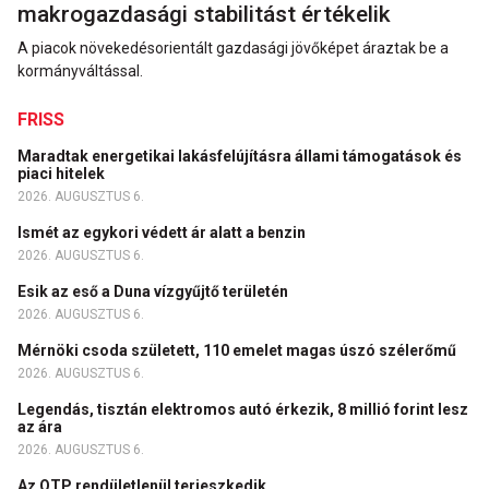
makrogazdasági stabilitást értékelik
A piacok növekedésorientált gazdasági jövőképet áraztak be a
kormányváltással.
FRISS
Maradtak energetikai lakásfelújításra állami támogatások és
piaci hitelek
2026. AUGUSZTUS 6.
Ismét az egykori védett ár alatt a benzin
2026. AUGUSZTUS 6.
Esik az eső a Duna vízgyűjtő területén
2026. AUGUSZTUS 6.
Mérnöki csoda született, 110 emelet magas úszó szélerőmű
2026. AUGUSZTUS 6.
Legendás, tisztán elektromos autó érkezik, 8 millió forint lesz
az ára
2026. AUGUSZTUS 6.
Az OTP rendületlenül terjeszkedik