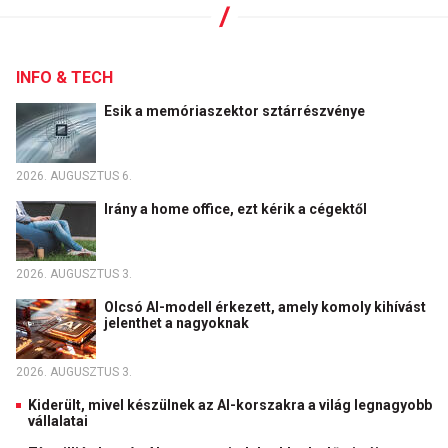
INFO & TECH
Esik a memóriaszektor sztárrészvénye
2026. AUGUSZTUS 6.
Irány a home office, ezt kérik a cégektől
2026. AUGUSZTUS 3.
Olcsó AI-modell érkezett, amely komoly kihívást
jelenthet a nagyoknak
2026. AUGUSZTUS 3.
Kiderült, mivel készülnek az AI-korszakra a világ legnagyobb
vállalatai