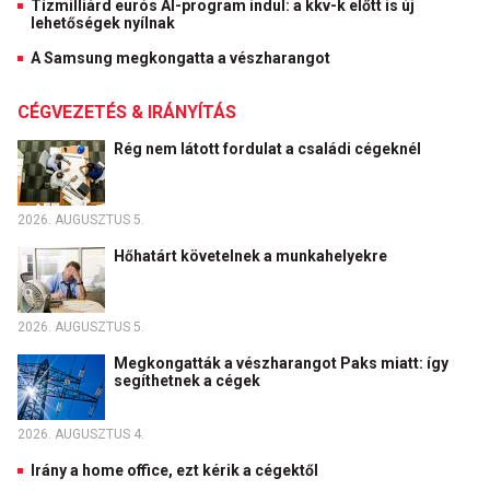
Tízmilliárd eurós AI-program indul: a kkv-k előtt is új
lehetőségek nyílnak
A Samsung megkongatta a vészharangot
CÉGVEZETÉS & IRÁNYÍTÁS
Rég nem látott fordulat a családi cégeknél
2026. AUGUSZTUS 5.
Hőhatárt követelnek a munkahelyekre
2026. AUGUSZTUS 5.
Megkongatták a vészharangot Paks miatt: így
segíthetnek a cégek
2026. AUGUSZTUS 4.
Irány a home office, ezt kérik a cégektől