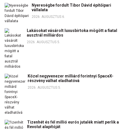
Nyereségbe fordult Tibor Dávid építőipari
vállalata
2026. AUGUSZTUS 6.
Lakásokat vásárolt luxusbirtoka mögött a fiatal
ausztrál milliárdos
2026. AUGUSZTUS 5.
Közel negyvenezer milliárd forintnyi SpaceX-
részvény válhat eladhatóvá
2026. AUGUSZTUS 5.
Tizenhét és fél millió eurós jutalék miatt perlik a
Revolut alapítóját