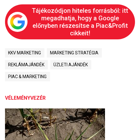
Tájékozódjon hiteles forrásból: itt
megadhatja, hogy a Google
előnyben részesítse a Piac&Profit
cikkeit!
KKV MARKETING
MARKETING STRATÉGIA
REKLÁMAJÁNDÉK
ÜZLETI AJÁNDÉK
PIAC & MARKETING
VÉLEMÉNYVEZÉR