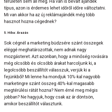
területen sem áll meg. Ha van is bevált ajándék
típus, azon is érdemes lehet időről időre változtatni.
Mi van akkor ha az új reklámajándék még több
hasznot hozna cégednek?
5. Hiba: Árazás
Sok cégnél a marketing büdzsére szánt összegek
eléggé meghatározottak, nem adnak nagy
mozgásteret. Azt azonban, hogy a minőség rovására
még olcsóbb és olcsóbb árakat harcoljunk ki, a
legolcsóbb beszállítót válasszuk, verjük ki a
fejünkből! Mi lenne ha mondjuk 10%-kal nagyobb
marketingre szánt összeg 40%-kal magasabb
megtérülési rátát hozna? Nem érné meg mégis
jobban? Ne hagyjuk, hogy csak az ár döntsön,
amikor beszállítót választunk.