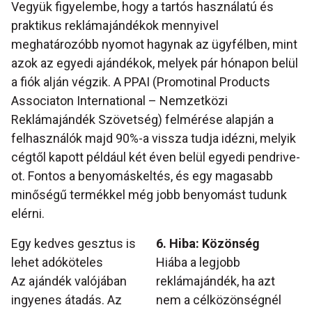
Vegyük figyelembe, hogy a tartós használatú és
praktikus reklámajándékok mennyivel
meghatározóbb nyomot hagynak az ügyfélben, mint
azok az egyedi ajándékok, melyek pár hónapon belül
a fiók alján végzik. A PPAI (Promotinal Products
Associaton International – Nemzetközi
Reklámajándék Szövetség) felmérése alapján a
felhasználók majd 90%-a vissza tudja idézni, melyik
cégtől kapott például két éven belül egyedi pendrive-
ot. Fontos a benyomáskeltés, és egy magasabb
minőségű termékkel még jobb benyomást tudunk
elérni.
Egy kedves gesztus is
6. Hiba: Közönség
lehet adóköteles
Hiába a legjobb
Az ajándék valójában
reklámajándék, ha azt
ingyenes átadás. Az
nem a célközönségnél