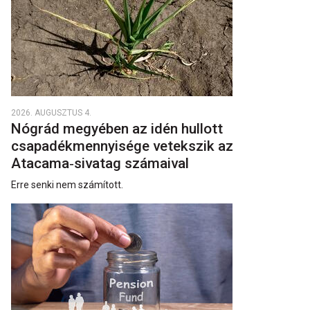
2026. AUGUSZTUS 4.
Nógrád megyében az idén hullott
csapadékmennyisége vetekszik az
Atacama‑sivatag számaival
Erre senki nem számított.