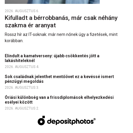
2026. AUGUSZTUS 6.
Kifulladt a bérrobbanás, már csak néhány
szakma ér aranyat
Rossz hír az IT-soknak: már nem nőnek úgy a fizetések, mint
korábban.
Elindult a kamatverseny: újabb csökkentés jött a
lakáshiteleknél
2026. AUGUSZTUS 4.
Sok családnak jelenthet mentőövet ez a kevéssé ismert
pénzügyi megoldás
2026. AUGUSZTUS 3.
Óriási különbség van a frissdiplomások elhelyezkedési
esélyei között
2026. AUGUSZTUS 2.