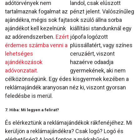
adótörvények nem
landol, csak elúszott
tartalmaznak fogalmat az
pénzt jelent. Valószínűleg
ajándékra, mégis sok fajta
sok szülő állna sorba
ajándékot kell kezelnünk
kiállítási standunknál egy
az adórendszerben.
Ezért
jópofa logózott
érdemes számba venni a
plüssállatért, vagy színes
lehetséges
ceruzáért, viszont
ajándékozások
hazaérve odaadja
adóvonzatait.
gyermekének, aki nem
célközönségünk. Egy édes kisgyermek kezében a
reklámajándék aranyosan néz ki, viszont gyorsan
feledésbe is merül.
7. Hiba: Mi legyen a felirat?
És elérkeztünk a reklámajándékok rákfenéjéhez. Mi
kerüljön a reklámajándékra? Csak logó? Logó és
elérhetőség? A logó fontos a márkahűség