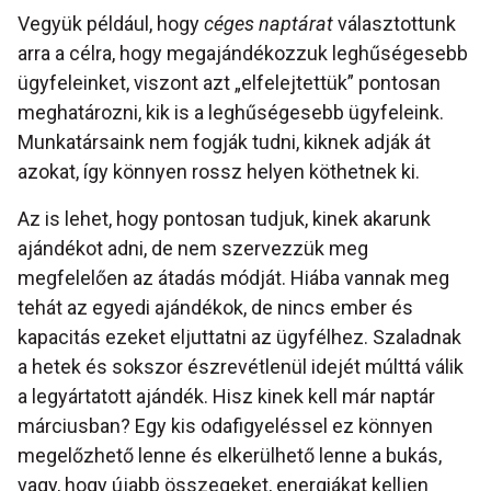
Vegyük például, hogy
céges naptárat
választottunk
arra a célra, hogy megajándékozzuk leghűségesebb
ügyfeleinket, viszont azt „elfelejtettük” pontosan
meghatározni, kik is a leghűségesebb ügyfeleink.
Munkatársaink nem fogják tudni, kiknek adják át
azokat, így könnyen rossz helyen köthetnek ki.
Az is lehet, hogy pontosan tudjuk, kinek akarunk
ajándékot adni, de nem szervezzük meg
megfelelően az átadás módját. Hiába vannak meg
tehát az egyedi ajándékok, de nincs ember és
kapacitás ezeket eljuttatni az ügyfélhez. Szaladnak
a hetek és sokszor észrevétlenül idejét múlttá válik
a legyártatott ajándék. Hisz kinek kell már naptár
márciusban? Egy kis odafigyeléssel ez könnyen
megelőzhető lenne és elkerülhető lenne a bukás,
vagy, hogy újabb összegeket, energiákat kelljen