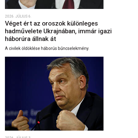
2026. JÚLIUS 6.
Véget ért az oroszok különleges
hadművelete Ukrajnában, immár igazi
háborúra állnak át
A civilek öldöklése háborús bűncselekmény.
2026. JÚLIUS 3.