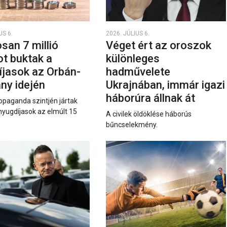
US 6.
2026. JÚLIUS 6.
san 7 millió
Véget ért az oroszok
ot buktak a
különleges
íjasok az Orbán-
hadművelete
ny idején
Ukrajnában, immár igazi
háborúra állnak át
opaganda szintjén jártak
nyugdíjasok az elmúlt 15
A civilek öldöklése háborús
bűncselekmény.