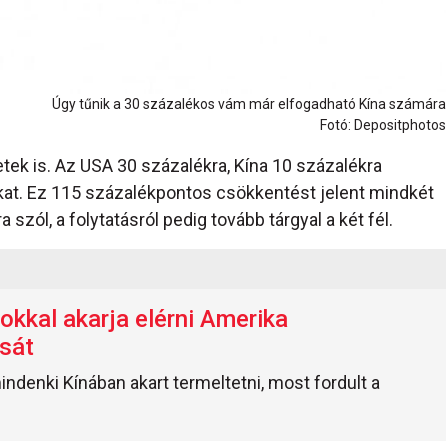
Úgy tűnik a 30 százalékos vám már elfogadható Kína számára
Fotó: Depositphotos
tek is. Az USA 30 százalékra, Kína 10 százalékra
t. Ez 115 százalékpontos csökkentést jelent mindkét
zól, a folytatásról pedig tovább tárgyal a két fél.
kkal akarja elérni Amerika
ását
mindenki Kínában akart termeltetni, most fordult a