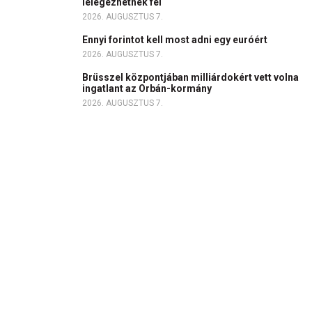
lélegezhetnek fel
2026. AUGUSZTUS 7.
Ennyi forintot kell most adni egy euróért
2026. AUGUSZTUS 7.
Brüsszel központjában milliárdokért vett volna
ingatlant az Orbán-kormány
2026. AUGUSZTUS 7.