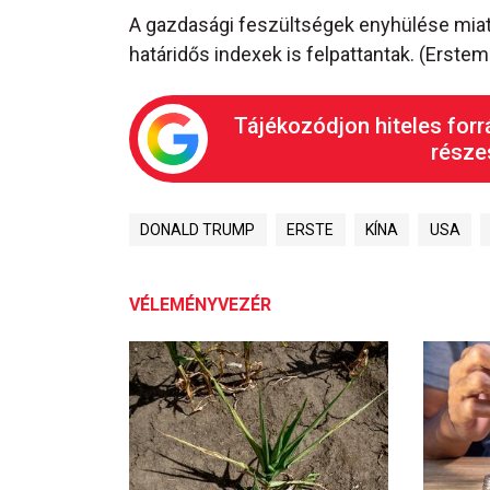
A gazdasági feszültségek enyhülése miatt
határidős indexek is felpattantak. (Erstem
Tájékozódjon hiteles forr
részes
DONALD TRUMP
ERSTE
KÍNA
USA
VÉLEMÉNYVEZÉR