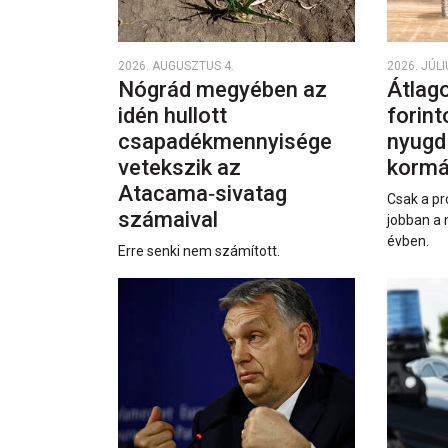
2026. AUGUSZTUS 4.
2026. JÚLI
Nógrád megyében az
Átlago
idén hullott
forint
csapadékmennyisége
nyugd
vetekszik az
kormá
Atacama‑sivatag
Csak a pr
számaival
jobban a 
évben.
Erre senki nem számított.