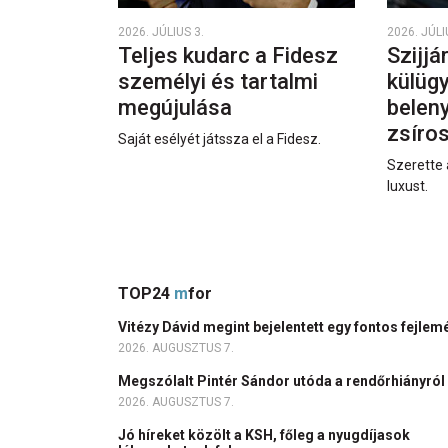
2026. JÚLIUS 3.
2026. JÚLI
Teljes kudarc a Fidesz
Szijjá
személyi és tartalmi
külüg
megújulása
beleny
zsíro
Saját esélyét játssza el a Fidesz.
Szerette 
luxust.
TOP24
m
for
Vitézy Dávid megint bejelentett egy fontos fejlem
2026. AUGUSZTUS 7.
Megszólalt Pintér Sándor utóda a rendőrhiányról
2026. AUGUSZTUS 7.
Jó híreket közölt a KSH, főleg a nyugdíjasok