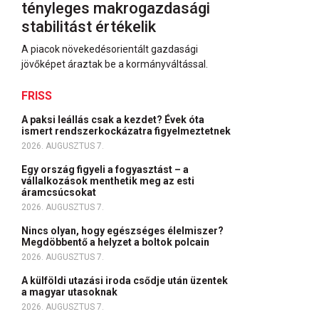
tényleges makrogazdasági
stabilitást értékelik
A piacok növekedésorientált gazdasági
jövőképet áraztak be a kormányváltással.
FRISS
A paksi leállás csak a kezdet? Évek óta
ismert rendszerkockázatra figyelmeztetnek
2026. AUGUSZTUS 7.
Egy ország figyeli a fogyasztást – a
vállalkozások menthetik meg az esti
áramcsúcsokat
2026. AUGUSZTUS 7.
Nincs olyan, hogy egészséges élelmiszer?
Megdöbbentő a helyzet a boltok polcain
2026. AUGUSZTUS 7.
A külföldi utazási iroda csődje után üzentek
a magyar utasoknak
2026. AUGUSZTUS 7.