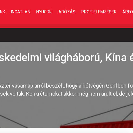
INK
INGATLAN
NYUGDÍJ
ADÓZÁS
PROFI ELEMZÉSEK
ÁRFO
eskedelmi világháború, Kína 
ter vasárnap arról beszélt, hogy a hétvégén Genfben foly
k voltak. Konkrétumokat akkor még nem árult el, de jel