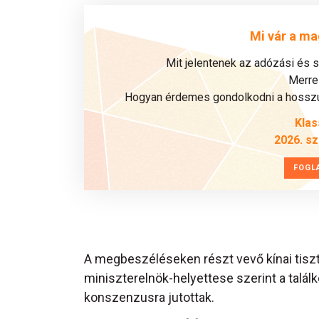
Mi vár a ma
Mit jelentenek az adózási és 
Merre 
Hogyan érdemes gondolkodni a hosszú 
Klas
2026. s
FOGL
A megbeszéléseken részt vevő kínai tisztv
miniszterelnök-helyettese szerint a találk
konszenzusra jutottak.