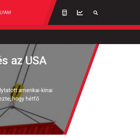
LYAM
és az USA
tatott amerikai-kínai
ezte, hogy hétfő