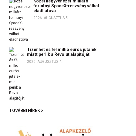
Közel negyvenezer milliárd
forintnyi SpaceX-részvény válhat
eladhatóvá
2026. AUGUSZTUS 5.
Tizenhét és fél millió eurós jutalék
miatt perlik a Revolut alapítóját
2026. AUGUSZTUS 4.
TOVÁBBI HÍREK >