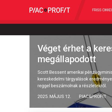
FRISS CIKKE
Véget érhet a ker
megállapodott
Scott Bessent amerikai pénzügyminisz
kereskedelmi tárgyalások eredményese
reggel beszámolnak a részletekről.
2025. MÁJUS 12.
PIAC&PROFIT