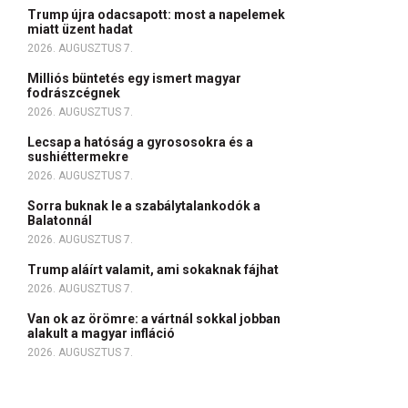
Trump újra odacsapott: most a napelemek
miatt üzent hadat
2026. AUGUSZTUS 7.
Milliós büntetés egy ismert magyar
fodrászcégnek
2026. AUGUSZTUS 7.
Lecsap a hatóság a gyrososokra és a
sushiéttermekre
2026. AUGUSZTUS 7.
Sorra buknak le a szabálytalankodók a
Balatonnál
2026. AUGUSZTUS 7.
Trump aláírt valamit, ami sokaknak fájhat
2026. AUGUSZTUS 7.
Van ok az örömre: a vártnál sokkal jobban
alakult a magyar infláció
2026. AUGUSZTUS 7.