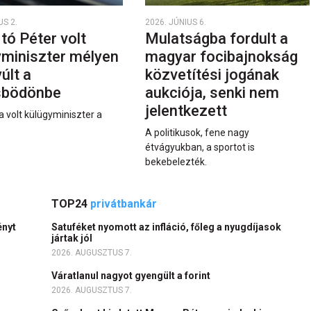
US 2.
2026. JÚNIUS 6.
rtó Péter volt
Mulatságba fordult a
yminiszter mélyen
magyar focibajnokság
últ a
közvetítési jogának
sbödönbe
aukciója, senki nem
jelentkezett
a volt külügyminiszter a
A politikusok, fene nagy
étvágyukban, a sportot is
bekebelezték.
TOP24
privátbankár
ényt
Satuféket nyomott az infláció, főleg a nyugdíjasok
jártak jól
2026. AUGUSZTUS 7.
Váratlanul nagyot gyengült a forint
2026. AUGUSZTUS 7.