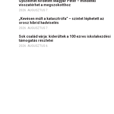
Győzelmet hirdetett Magyar Péter – mindenki
visszatérhet a megszokotthoz
2026. AUGUSZTUS 7.
„Kevésen múlt a katasztrófa” – szintet léphetett az
orosz hibrid hadviselés
2026. AUGUSZTUS 7.
Sok család várja: kiderültek a 100 ezres iskolakezdési
támogatás részletei
2026. AUGUSZTUS 6.