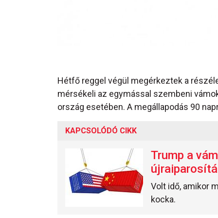
Hétfő reggel végül megérkeztek a részéle
mérsékeli az egymással szembeni vámoka
ország esetében. A megállapodás 90 napra s
KAPCSOLÓDÓ CIKK
Trump a vámo
újraiparosít
Volt idő, amikor 
kocka.