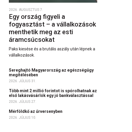
2026. AUGUSZTUS 7.
Egy ország figyeli a
fogyasztást – a vállalkozások
menthetik meg az esti
áramcsúcsokat
Paks kiesése és a brutális aszály után lépnek a
vállalkozások.
Sereghajtó Magyarország az egészségügy
megítélésében
2026. JÚLIUS 31.
Több mint 2 millió forintot is spórolhatnak az
első lakásvásárlók egy jó bankválasztással
2026. JÚLIUS 27.
Mérföldkő az űrversenyben
2026. JÚLIUS 10.