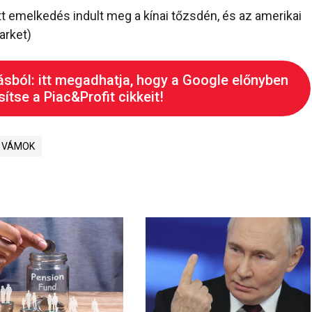
 emelkedés indult meg a kínai tőzsdén, és az amerikai
arket)
ásból: itt megadhatja, hogy a Google előnyben
ítse a Piac&Profit cikkeit!
VÁMOK