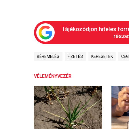
Tájékozódjon hiteles forr
részes
BÉREMELÉS
FIZETÉS
KERESETEK
CÉG
VÉLEMÉNYVEZÉR