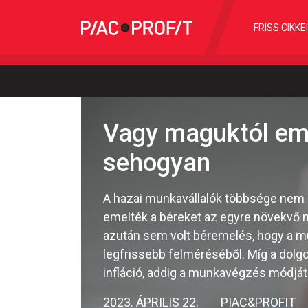
FRISS CIKKE
Vagy maguktól eme
sehogyan
A hazai munkavállalók többsége nem 
emelték a béreket az egyre növekvő m
azután sem volt béremelés, hogy a mu
legfrissebb felméréséből. Míg a dolg
infláció, addig a munkavégzés módját 
2023. ÁPRILIS 22.
PIAC&PROFIT