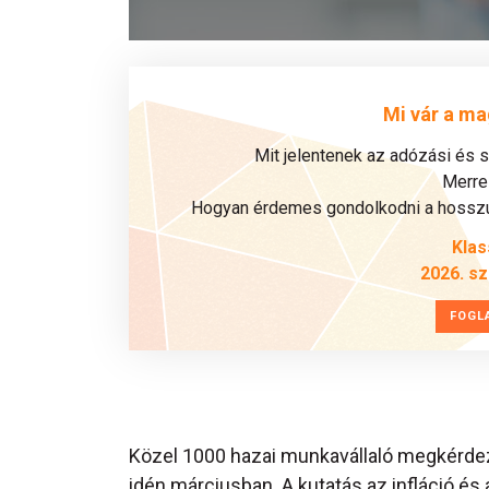
Mi vár a ma
Mit jelentenek az adózási és 
Merre 
Hogyan érdemes gondolkodni a hosszú 
Klas
2026. s
FOGL
Közel 1000 hazai munkavállaló megkérdez
idén márciusban. A kutatás az infláció és 