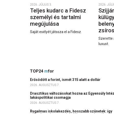
2026. JÚLIUS 3.
2026. JÚLI
Teljes kudarc a Fidesz
Szijjá
személyi és tartalmi
külüg
megújulása
beleny
zsíro
Saját esélyét játssza el a Fidesz.
Szerette 
luxust.
TOP24
m
for
Erősödött a forint, ismét 315 alatt a dollár
2026. AUGUSZTUS 7.
Drasztikus változásokat hozna az Egyensúly Inté
lakáspolitikai csomagja
2026. AUGUSZTUS 7.
Rugalmas iskolakezdés, hosszabb szünetek: így