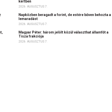
kertben
2026. AUGUSZTUS 7.
z
Napközben beragadt a forint, de estére bőven behozta a
lemaradást
2026. AUGUSZTUS 7.
t,
Magyar Péter: három jelölt közül választhat államfőt a
Tisza frakciója
2026. AUGUSZTUS 7.