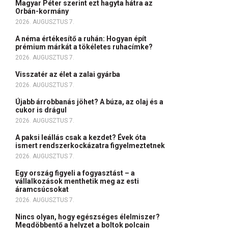
Magyar Péter szerint ezt hagyta hátra az
Orbán-kormány
2026. AUGUSZTUS 7.
A néma értékesítő a ruhán: Hogyan épít
prémium márkát a tökéletes ruhacímke?
2026. AUGUSZTUS 7.
Visszatér az élet a zalai gyárba
2026. AUGUSZTUS 7.
Újabb árrobbanás jöhet? A búza, az olaj és a
cukor is drágul
2026. AUGUSZTUS 7.
A paksi leállás csak a kezdet? Évek óta
ismert rendszerkockázatra figyelmeztetnek
2026. AUGUSZTUS 7.
Egy ország figyeli a fogyasztást – a
vállalkozások menthetik meg az esti
áramcsúcsokat
2026. AUGUSZTUS 7.
Nincs olyan, hogy egészséges élelmiszer?
Megdöbbentő a helyzet a boltok polcain