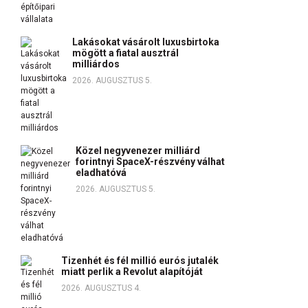
Lakásokat vásárolt luxusbirtoka
mögött a fiatal ausztrál
milliárdos
2026. AUGUSZTUS 5.
Közel negyvenezer milliárd
forintnyi SpaceX-részvény válhat
eladhatóvá
2026. AUGUSZTUS 5.
Tizenhét és fél millió eurós jutalék
miatt perlik a Revolut alapítóját
2026. AUGUSZTUS 4.