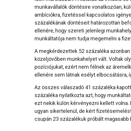
munkavállalók döntésire vonatkozóan, kül
ambíciókra, fizetéssel kapcsolatos igény
százalékának döntéseit határozottan befo
ellenére, hogy szereti jelenlegi munkahely
munkáltatója nem tudja megemelni a fize
A megkérdezettek 52 százaléka azonban a
közeljövőben munkahelyet vált. Voltak olya
pozíciójukat, ezért nem félnek az áremel
ellenére sem látnak esélyt elbocsátásra, 
Az összes válaszadó 41 százaléka kapott
százaléka nyilatkozta azt, hogy munkált
ezt nekik külön kérvényezni kellett volna.
ugyan sikertelenül, de kért fizetésemelés
csupán 23 százalékuk próbált magasabb b