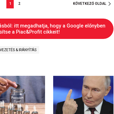
1
2
KÖVETKEZŐ OLDAL
ásból: itt megadhatja, hogy a Google előnyben
ítse a Piac&Profit cikkeit!
VEZETÉS & IRÁNYÍTÁS