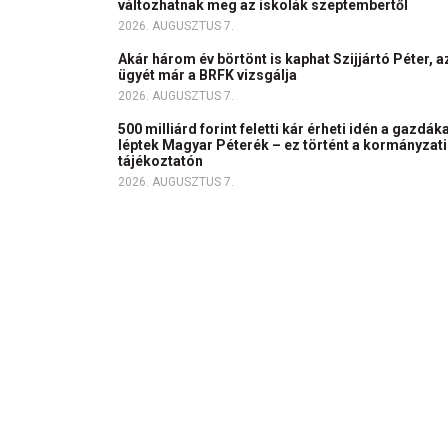
változhatnak meg az iskolák szeptembertől
2026. AUGUSZTUS 7.
Akár három év börtönt is kaphat Szijjártó Péter, a
ügyét már a BRFK vizsgálja
2026. AUGUSZTUS 7.
500 milliárd forint feletti kár érheti idén a gazdáka
léptek Magyar Péterék – ez történt a kormányzati
tájékoztatón
2026. AUGUSZTUS 7.