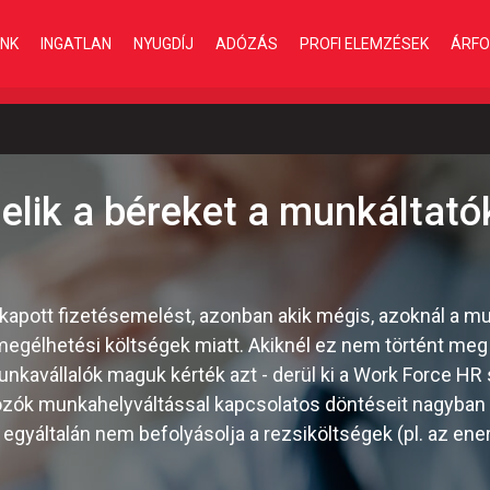
INK
INGATLAN
NYUGDÍJ
ADÓZÁS
PROFI ELEMZÉSEK
ÁRFO
lik a béreket a munkáltató
kapott fizetésemelést, azonban akik mégis, azoknál a m
egélhetési költségek miatt. Akiknél ez nem történt meg
nkavállalók maguk kérték azt - derül ki a Work Force HR 
ozók munkahelyváltással kapcsolatos döntéseit nagyban 
egyáltalán nem befolyásolja a rezsiköltségek (pl. az ener