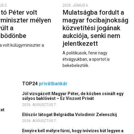
US 2.
2026. JÚNIUS 6.
rtó Péter volt
Mulatságba fordult a
yminiszter mélyen
magyar focibajnokság
últ a
közvetítési jogának
sbödönbe
aukciója, senki nem
jelentkezett
a volt külügyminiszter a
A politikusok, fene nagy
étvágyukban, a sportot is
bekebelezték.
TOP24
privátbankár
Jól vizsgázott Magyar Péter, de közben csinált egy
súlyos baklövést – Ez Viszont Privát
2026. AUGUSZTUS 7.
zet
Először látogat Belgrádba Volodimir Zelenszkij
2026. AUGUSZTUS 7.
Ennyire kell mélyre fúrni, hogy ivóvizes kút legyen a