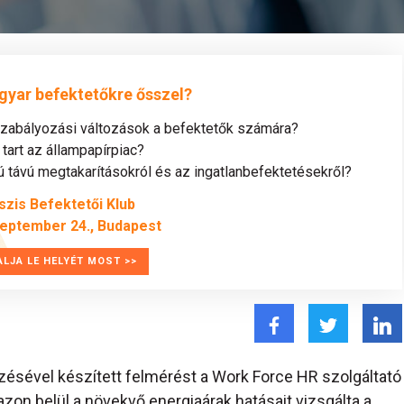
gyar befektetőkre ősszel?
szabályozási változások a befektetők számára?
tart az állampapírpiac?
távú megtakarításokról és az ingatlanbefektetésekről?
szis Befektetői Klub
zeptember 24., Budapest
ALJA LE HELYÉT MOST >>
ésével készített felmérést a Work Force HR szolgáltató
azon belül a növekvő energiaárak hatásait vizsgálta a