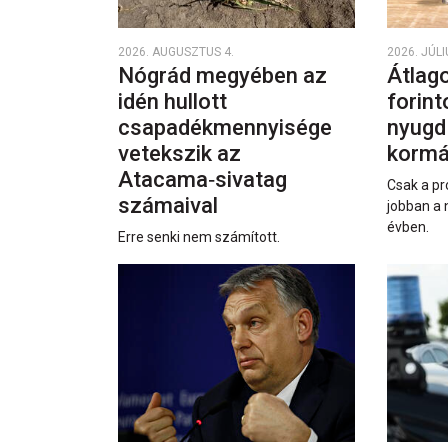
2026. AUGUSZTUS 4.
2026. JÚLI
Nógrád megyében az
Átlago
idén hullott
forint
csapadékmennyisége
nyugd
vetekszik az
kormá
Atacama‑sivatag
Csak a pr
számaival
jobban a 
évben.
Erre senki nem számított.