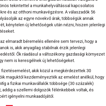
önös tekintettel a munkahelyváltással kapcsolatos
ekre és az otthoni munkavégzésre. A válaszadók 56
lyásolják az egyre növekvő árak, többségük annak
ét, kénytelen új lehetőségek után nézni, hiszen jelenlegi
téseket.
z elmaradt béremelés ellenére sem tervezi, hogy a
nok is, akik anyagilag stabilnak érzik jelenlegi
kedéstől. Ők ráadásul a változékony gazdasági környezet
így nem is keresgélnek új lehetőségeket.
 fizetésemelést, akik közül a megkérdezettek 30
atóik maguktól kezdeményezték az emelést anélkül, hogy
 Míg a fizikai munkavállalók többsége (30 százalék)
t, addig a szellemi dolgozók félénkebbek voltak, és
ért igényelni munkaadójától.