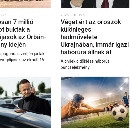
US 6.
2026. JÚLIUS 6.
san 7 millió
Véget ért az oroszok
ot buktak a
különleges
íjasok az Orbán-
hadművelete
ny idején
Ukrajnában, immár igazi
háborúra állnak át
opaganda szintjén jártak
nyugdíjasok az elmúlt 15
A civilek öldöklése háborús
bűncselekmény.