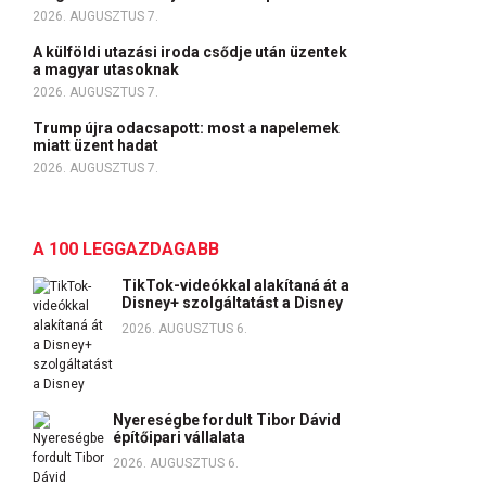
2026. AUGUSZTUS 7.
A külföldi utazási iroda csődje után üzentek
a magyar utasoknak
2026. AUGUSZTUS 7.
Trump újra odacsapott: most a napelemek
miatt üzent hadat
2026. AUGUSZTUS 7.
A 100 LEGGAZDAGABB
TikTok-videókkal alakítaná át a
Disney+ szolgáltatást a Disney
2026. AUGUSZTUS 6.
Nyereségbe fordult Tibor Dávid
építőipari vállalata
2026. AUGUSZTUS 6.