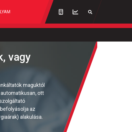
LYAM
k, vagy
unkáltatók maguktól
 automatikusan, ott
szolgáltató
befolyásolja az
giaárak) alakulása.