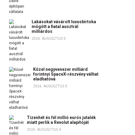
Lakásokat vásárolt luxusbirtoka
mögött a fiatal ausztrál
milliárdos
2026. AUGUSZTUS 5.
Közel negyvenezer milliárd
forintnyi SpaceX-részvény válhat
eladhatóvá
2026. AUGUSZTUS 5.
Tizenhét és fél millió eurós jutalék
miatt perlik a Revolut alapítóját
2026. AUGUSZTUS 4.