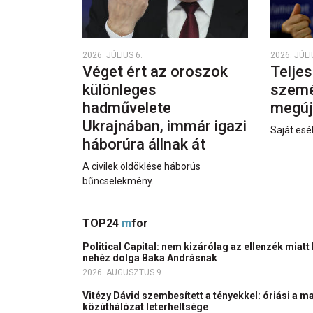
2026. JÚLIUS 6.
2026. JÚLI
Véget ért az oroszok
Teljes
különleges
személ
hadművelete
megúj
Ukrajnában, immár igazi
Saját esél
háborúra állnak át
A civilek öldöklése háborús
bűncselekmény.
TOP24
m
for
Political Capital: nem kizárólag az ellenzék miatt
nehéz dolga Baka Andrásnak
2026. AUGUSZTUS 9.
Vitézy Dávid szembesített a tényekkel: óriási a m
közúthálózat leterheltsége