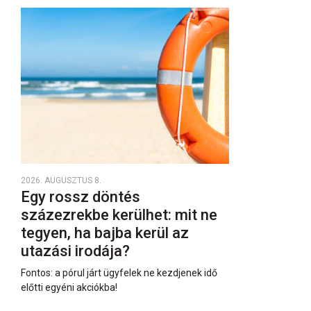
2026. AUGUSZTUS 8.
Egy rossz döntés
százezrekbe kerülhet: mit ne
tegyen, ha bajba kerül az
utazási irodája?
Fontos: a pórul járt ügyfelek ne kezdjenek idő
előtti egyéni akciókba!