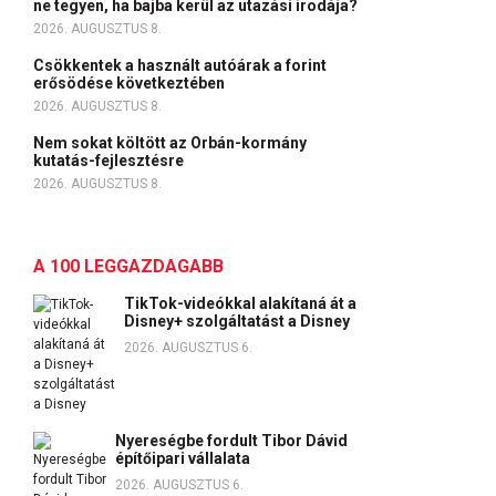
ne tegyen, ha bajba kerül az utazási irodája?
2026. AUGUSZTUS 8.
Csökkentek a használt autóárak a forint
erősödése következtében
2026. AUGUSZTUS 8.
Nem sokat költött az Orbán-kormány
kutatás-fejlesztésre
2026. AUGUSZTUS 8.
A 100 LEGGAZDAGABB
TikTok-videókkal alakítaná át a
Disney+ szolgáltatást a Disney
2026. AUGUSZTUS 6.
Nyereségbe fordult Tibor Dávid
építőipari vállalata
2026. AUGUSZTUS 6.