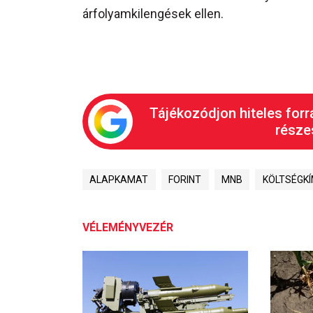
árfolyamkilengések ellen.
Tájékozódjon hiteles forr
részes
ALAPKAMAT
FORINT
MNB
KÖLTSÉGK
VÉLEMÉNYVEZÉR