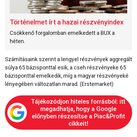
Történelmet írt a hazai részvényindex
Csökkenő forgalomban emelkedett a BUX a
héten.
Számításaink szerint a lengyel részvények aggregált
súlya 65 bázisponttal esik, a cseh részvényeke 65
bázisponttal emelkedik, míg a magyar részvényeké
lényegében változatlan marad. (Erstemarket)
Tájékozódjon hiteles forrásból: itt
megadhatja, hogy a Google
előnyben részesítse a Piac&Profit
cikkeit!