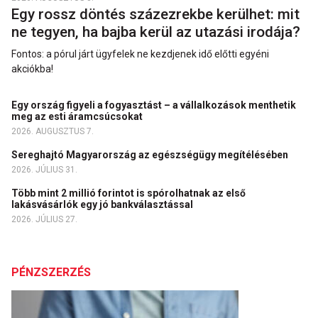
Egy rossz döntés százezrekbe kerülhet: mit
ne tegyen, ha bajba kerül az utazási irodája?
Fontos: a pórul járt ügyfelek ne kezdjenek idő előtti egyéni
akciókba!
Egy ország figyeli a fogyasztást – a vállalkozások menthetik
meg az esti áramcsúcsokat
2026. AUGUSZTUS 7.
Sereghajtó Magyarország az egészségügy megítélésében
2026. JÚLIUS 31.
Több mint 2 millió forintot is spórolhatnak az első
lakásvásárlók egy jó bankválasztással
2026. JÚLIUS 27.
PÉNZSZERZÉS