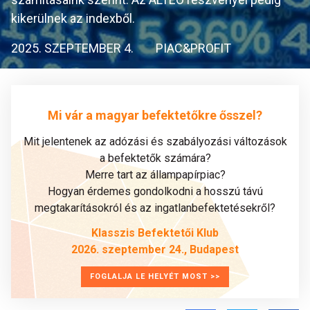
kikerülnek az indexből.
2025. SZEPTEMBER 4.
PIAC&PROFIT
Mi vár a magyar befektetőkre ősszel?
Mit jelentenek az adózási és szabályozási változások
a befektetők számára?
Merre tart az állampapírpiac?
Hogyan érdemes gondolkodni a hosszú távú
megtakarításokról és az ingatlanbefektetésekről?
Klasszis Befektetői Klub
2026. szeptember 24., Budapest
FOGLALJA LE HELYÉT MOST >>