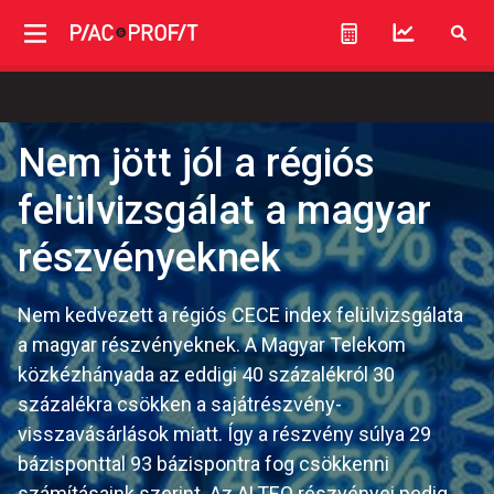
Nem jött jól a régiós
felülvizsgálat a magyar
részvényeknek
Nem kedvezett a régiós CECE index felülvizsgálata
a magyar részvényeknek. A Magyar Telekom
közkézhányada az eddigi 40 százalékról 30
százalékra csökken a sajátrészvény-
visszavásárlások miatt. Így a részvény súlya 29
bázisponttal 93 bázispontra fog csökkenni
számításaink szerint. Az ALTEO részvényei pedig