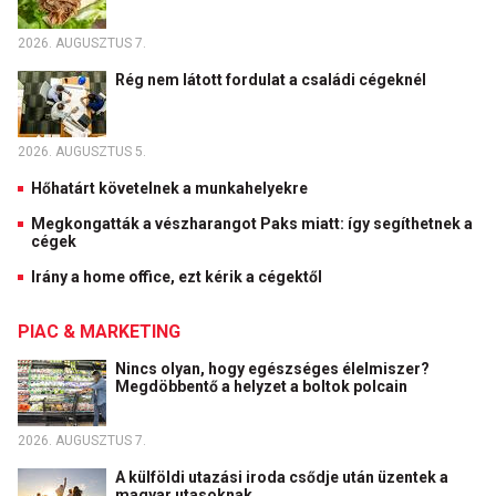
2026. AUGUSZTUS 7.
Rég nem látott fordulat a családi cégeknél
2026. AUGUSZTUS 5.
Hőhatárt követelnek a munkahelyekre
Megkongatták a vészharangot Paks miatt: így segíthetnek a
cégek
Irány a home office, ezt kérik a cégektől
PIAC & MARKETING
Nincs olyan, hogy egészséges élelmiszer?
Megdöbbentő a helyzet a boltok polcain
2026. AUGUSZTUS 7.
A külföldi utazási iroda csődje után üzentek a
magyar utasoknak