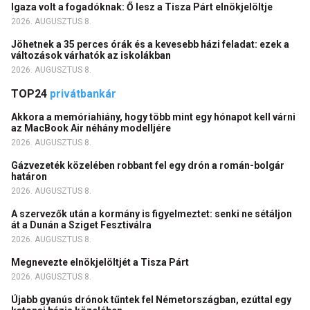
Igaza volt a fogadóknak: Ő lesz a Tisza Párt elnökjelöltje
2026. AUGUSZTUS 8.
Jöhetnek a 35 perces órák és a kevesebb házi feladat: ezek a
változások várhatók az iskolákban
2026. AUGUSZTUS 8.
TOP24
privátbankár
Akkora a memóriahiány, hogy több mint egy hónapot kell várni
az MacBook Air néhány modelljére
2026. AUGUSZTUS 8.
Gázvezeték közelében robbant fel egy drón a román-bolgár
határon
2026. AUGUSZTUS 8.
A szervezők után a kormány is figyelmeztet: senki ne sétáljon
át a Dunán a Sziget Fesztiválra
2026. AUGUSZTUS 8.
Megnevezte elnökjelöltjét a Tisza Párt
2026. AUGUSZTUS 8.
Újabb gyanús drónok tűntek fel Németországban, ezúttal egy