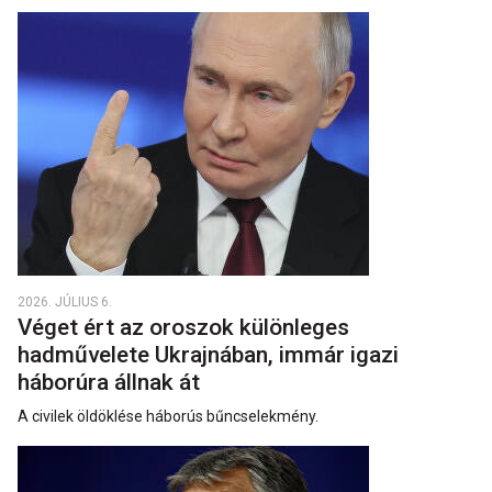
2026. JÚLIUS 6.
Véget ért az oroszok különleges
hadművelete Ukrajnában, immár igazi
háborúra állnak át
A civilek öldöklése háborús bűncselekmény.