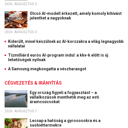
2026. AUGUSZTUS 3.
Olcsó AI-modell érkezett, amely komoly kihívást
jelenthet a nagyoknak
2026. AUGUSZTUS 3.
Kiderült, mivel készülnek az AI-korszakra a világ legnagyobb
vállalatai
Tízmilliárd eurós AI-program indul: a kkv-k előtt is új
lehetőségek nyílnak
A Samsung megkongatta a vészharangot
CÉGVEZETÉS & IRÁNYÍTÁS
Egy ország figyeli a fogyasztást – a
vállalkozások menthetik meg az esti
áramcsúcsokat
2026. AUGUSZTUS 7.
Lecsap a hatóság a gyrososokra és a
sushiéttermekre