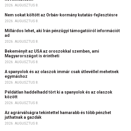
2026. AUGUSZTUS 8.
Nem sokat költött az Orbán-kormány kutatás-fejlesztésre
2026. AUGUSZTUS 8.
Millárdos lehet, aki Irán pénzügyi támogatóiról információt
ad
2026. AUGUSZTUS 8.
Bekeményít az USA az oroszokkal szemben, ami
Magyarországot is érintheti
2026. AUGUSZTUS 8.
A spanyolok és az olaszok immár csak útlevéllel mehetnek
egymáshoz
2026. AUGUSZTUS 8.
Példátlan haddelhadd tört ki a spanyolok és az olaszok
között
2026. AUGUSZTUS 8.
Az agrárválságra tekintettel hamarabb és több pénzhet
juthatnak a gazdák
2026. AUGUSZTUS 8.