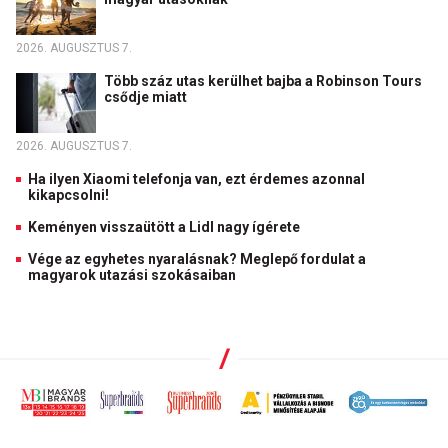
2026. AUGUSZTUS 7.
Több száz utas kerülhet bajba a Robinson Tours
csődje miatt
2026. AUGUSZTUS 7.
Ha ilyen Xiaomi telefonja van, ezt érdemes azonnal
kikapcsolni!
Keményen visszaütött a Lidl nagy ígérete
Vége az egyhetes nyaralásnak? Meglepő fordulat a
magyarok utazási szokásaiban