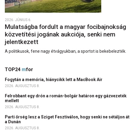
2026. JÚNIUS 6.
Mulatságba fordult a magyar focibajnokság
közvetítési jogának aukciója, senki nem
jelentkezett
A politikusok, fene nagy étvágyukban, a sportot is bekebelezték.
TOP24
m
for
Fogytán a memória, hiánycikk lett a MacBook Air
2026. AUGUSZTUS 8.
Felrobbant egy drón a román-bolgár határon egy gázvezeték
mellett
2026. AUGUSZTUS 8.
Parti őrség lesz a Sziget Fesztiválon, hogy senki ne sétáljon át
a Dunán
2026. AUGUSZTUS 8.