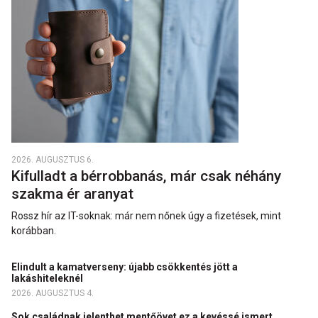
2026. AUGUSZTUS 6.
Kifulladt a bérrobbanás, már csak néhány
szakma ér aranyat
Rossz hír az IT-soknak: már nem nőnek úgy a fizetések, mint
korábban.
Elindult a kamatverseny: újabb csökkentés jött a
lakáshiteleknél
2026. AUGUSZTUS 4.
Sok családnak jelenthet mentőövet ez a kevéssé ismert