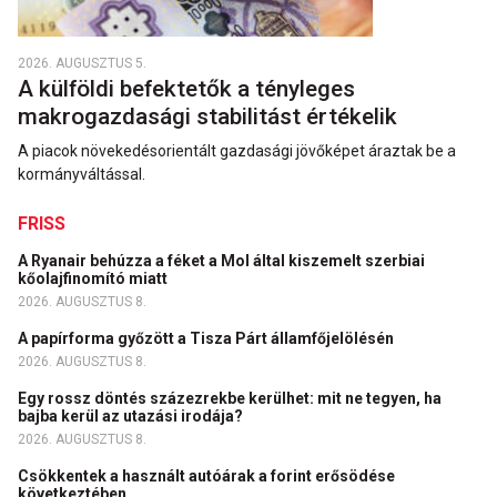
2026. AUGUSZTUS 5.
A külföldi befektetők a tényleges
makrogazdasági stabilitást értékelik
A piacok növekedésorientált gazdasági jövőképet áraztak be a
kormányváltással.
FRISS
A Ryanair behúzza a féket a Mol által kiszemelt szerbiai
kőolajfinomító miatt
2026. AUGUSZTUS 8.
A papírforma győzött a Tisza Párt államfőjelölésén
2026. AUGUSZTUS 8.
Egy rossz döntés százezrekbe kerülhet: mit ne tegyen, ha
bajba kerül az utazási irodája?
2026. AUGUSZTUS 8.
Csökkentek a használt autóárak a forint erősödése
következtében