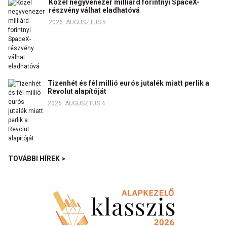
Közel negyvenezer milliárd forintnyi SpaceX-
részvény válhat eladhatóvá
2026. AUGUSZTUS 5.
Tizenhét és fél millió eurós jutalék miatt perlik a
Revolut alapítóját
2026. AUGUSZTUS 4.
TOVÁBBI HÍREK >