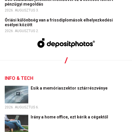
pénzügyi megoldás
2026. AUGUSZTUS 3.
Óriási különbség van a frissdiplomások elhelyezkedési
esélyei között
2026. AUGUSZTUS 2.
INFO & TECH
Esik a memóriaszektor sztárrészvénye
2026. AUGUSZTUS 6.
Irány a home office, ezt kérik a cégektől